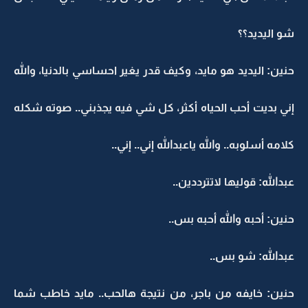
شو اليديد؟؟
حنين: اليديد هو مايد، وكيف قدر يغير احساسي بالدنيا، والله
إني بديت أحب الحياه أكثر، كل شي فيه يجذبني.. صوته شكله
كلامه أسلوبه.. والله ياعبدالله إني.. إني..
عبدالله: قوليها لاتترددين..
حنين: أحبه والله أحبه بس..
عبدالله: شو بس..
حنين: خايفه من باجر، من نتيجة هالحب.. مايد خاطب شما