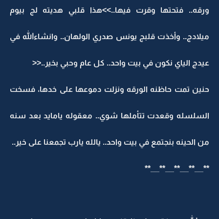
ورقه.. فتحتها وقرت فيها..>>هذا قلبي هديته لج بيوم
ميلادج.. وأخذت قلبج يونس صدري الولهان.. وانشاءالله في
عيدج الياي نكون في بيت واحد.. كل عام وحبي بخير..<<
حنين تمت حاظنه الورقه ونزلت دموعها على خدها، فسخت
السلسله وقعدت تتأملها شوي.. معقوله يامايد بعد سنه
من الحينه بنجتمع في بيت واحد.. يالله يارب تجمعنا على خير..
**__**__**__**__**