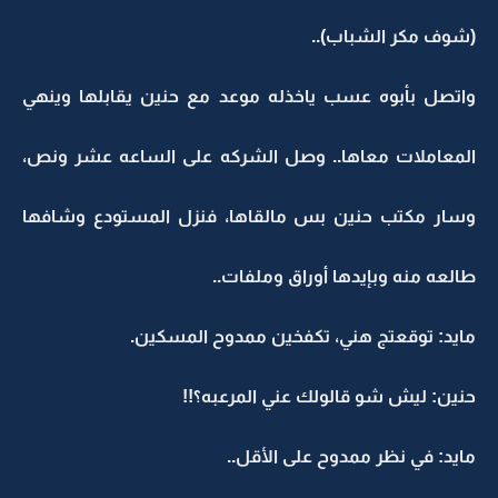
(شوف مكر الشباب)..
واتصل بأبوه عسب ياخذله موعد مع حنين يقابلها وينهي
المعاملات معاها.. وصل الشركه على الساعه عشر ونص،
وسار مكتب حنين بس مالقاها، فنزل المستودع وشافها
طالعه منه وبإيدها أوراق وملفات..
مايد: توقعتج هني، تكفخين ممدوح المسكين.
حنين: ليش شو قالولك عني المرعبه؟!!
مايد: في نظر ممدوح على الأقل..