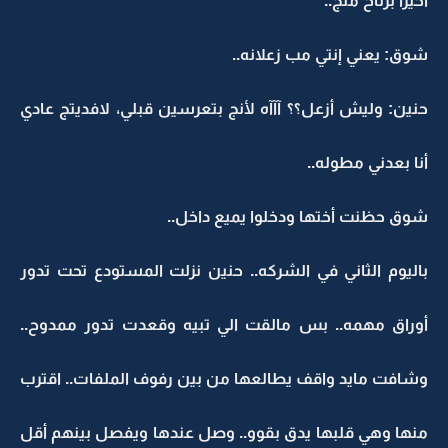
أخيرا برتاح منج..
شوق: يعني إنتي مب زعلانه..
حنين: وليش أزعل؟؟ آآآه لأنج بتعرسين قبلي، لافديتج عادي
أنا بعدني مطوله..
شوق حظنت أختها ودخلوا يميع داخل..
باليوم الثاني في الشركه.. حنين نزلت المستودع تحت تدور
أوراق مهمه.. بس مالقت الي تبيه وقعدت تدور ممدوح..
وشافت مايد واقف يطالعها من بين رفوف الملفات.. اقترب
منها وهي قلبها يدق بقوو.. وصل عندها ويفصل بينهم أقل