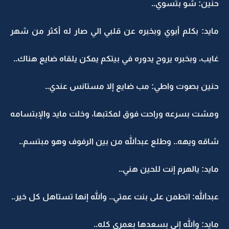
حنين: شو بتسوي..
مايد: بكلم أبوي وبخبره عن قلبي الي صار له أكثر من شهر
غايب، وبخبره يروح يدوره في بيتكم يمكن يلقاه ضايع هناك..
حنين بصوت واطي: مب ضايع إلا مستانس عندي..
ومشت بسرعه وراحت فوق لمكتبها، وخلت مايد والإبتسامه
شاقه ويهه.. وطلع عبدالله من بين الرفوف وهو مبتسم..
مايد: يالهرم إنت للحين هني..
عبدالله: اتطمن على بنت عمتي.. والله إنها تستاهل كل خير..
مايد: والله إني بسعدها بعمري كله..