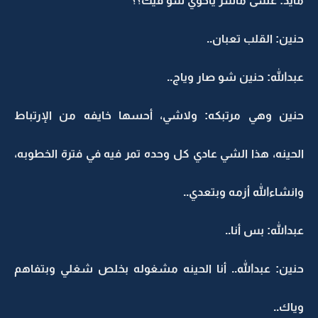
مايد: عسى ماشر ياخوي شو فيك؟؟
حنين: القلب تعبان..
عبدالله: حنين شو صار وياج..
حنين وهي مرتبكه: ولاشي، أحسها خايفه من الإرتباط
الحينه، هذا الشي عادي كل وحده تمر فيه في فترة الخطوبه،
وانشاءالله أزمه وبتعدي..
عبدالله: بس أنا..
حنين: عبدالله.. أنا الحينه مشغوله بخلص شغلي وبتفاهم
وياك..