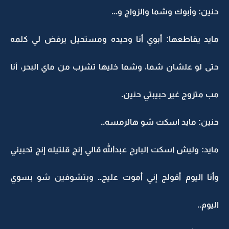
حنين: وأبوك وشما والزواج و...
مايد يقاطعها: أبوي أنا وحيده ومستحيل يرفض لي كلمه
حتى لو علشان شما، وشما خليها تشرب من ماي البحر، أنا
مب متزوج غير حبيبتي حنين.
حنين: مايد اسكت شو هالرمسه..
مايد: وليش اسكت البارح عبدالله قالي إنج قلتيله إنج تحبيني
وأنا اليوم أقولج إني أموت عليج.. وبتشوفين شو بسوي
اليوم..