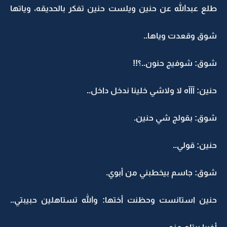
طلع عبدالله عن حنين ويلست حنين تفكر بالحديقه، وياتها
شوق وقعدت وياها..
شوق: شوفيج حنون..؟!!
حنين: آآآه لا ولاشي خلينا ندخل داخل..
شوق: بقولج شي حنين.
حنين: قولي..
شوق: جاسم بيخطبني من أبوي.
حنين استانست وحظنت أختها: والله تستاهلين حبيبتي..