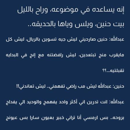
إنه يساعده في موضوعه، وراح بالليل
بيت حنين، ويلس وياها بالحديقه..
عبدالله: حنين صارحيني ليش جيه تسوين بالريال، ليش كل
مايقرب منج تبتعدين، ليش رافضتنه مع إنج في البدايه
تقبلتيه...؟؟
حنين: عبدالله ليش مب راضي تفهمني.. ليش تعاندني!!
عبدالله: انت تدرين اني أكثر واحد يفهمج والوحيد الي يفداج
بروحه.. بس ارمسي أنا تراني خبير بعيون سارا بس عيونج