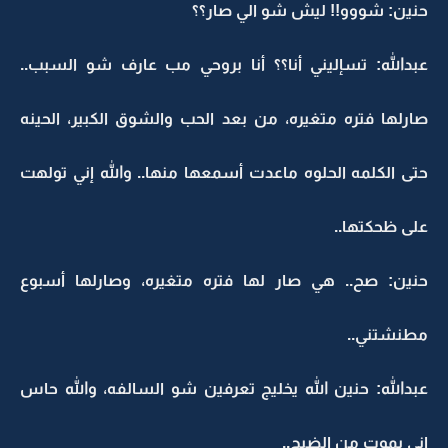
حنين: شووو!! ليش شو الي صار؟؟
عبدالله: تسإليني أنا؟؟ أنا بروحي مب عارف شو السبب..
صارلها فتره متغيره، من بعد الحب والشوق الكبير، الحينه
حتى الكلمه الحلوه ماعدت أسمعها منها.. والله إني تولهت
على ظحكتها..
حنين: صح.. هي صار لها فتره متغيره، وصارلها أسبوع
مطنشتني..
عبدالله: حنين الله يخليج تعرفين شو السالفه، والله حاس
إني بموت من الضيج..