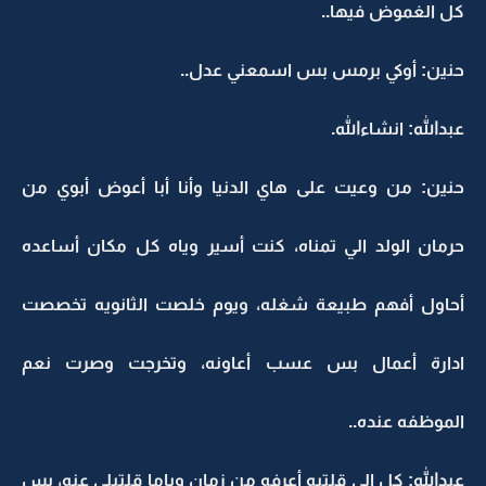
كل الغموض فيها..
حنين: أوكي برمس بس اسمعني عدل..
عبدالله: انشاءالله.
حنين: من وعيت على هاي الدنيا وأنا أبا أعوض أبوي من
حرمان الولد الي تمناه، كنت أسير وياه كل مكان أساعده
أحاول أفهم طبيعة شغله، ويوم خلصت الثانويه تخصصت
ادارة أعمال بس عسب أعاونه، وتخرجت وصرت نعم
الموظفه عنده..
عبدالله: كل الي قلتيه أعرفه من زمان وياما قلتيلي عنه، بس