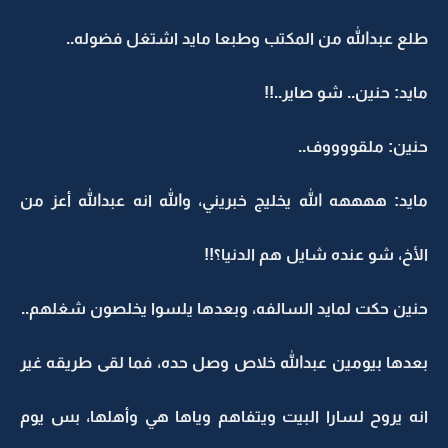
طلع عبدالله من المكتب وطبعا مايد اشتغل فضوله..
مايد: حنين.. شو صاير..!!
حنين: ملقووووف..
مايد: ههههه الله يخليج خبريني، والله انه عبدالله أعز من
الأخ، شو عنده شايل هم الدنيا؟!!
حنين حكت لمايد السالفه، وبعدها يلسوا يخلصون شغلهم..
بعدها بيومين عبدالله خلاص وصل حده، فما لقى طريقه غير
انه يروح لسارا البيت ويتفاهم وياها هي وأهلها، بس يوم