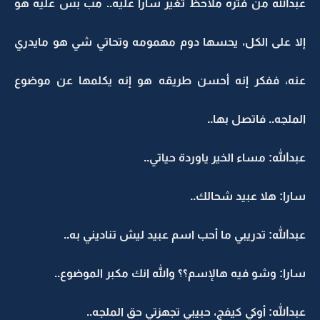
عبدالله من فتره ملاحظ تغير سارا عليه.. مب بس عليه هو
إلا على الكل، يحسها دوم مهمومه وتحاتي شي هو مايدري
عنه، ففكر إنه أحسن طريقه هو إنه يكلمها عن موضوع
الملجه.. فاتصل بها..
عبدالله: مساء الخير ياوردة حياتي..
سارا: هلا عبيد شحالك..
عبدالله: تدريبي ما أحب اسم عبيد ليش تناديني به..
سارا: وشو فيه هالإسم؟؟ والله انك مكبر الموضوع..
عبدالله: أوكي كيفج، حبيبي تجهزتي حق الملجه..