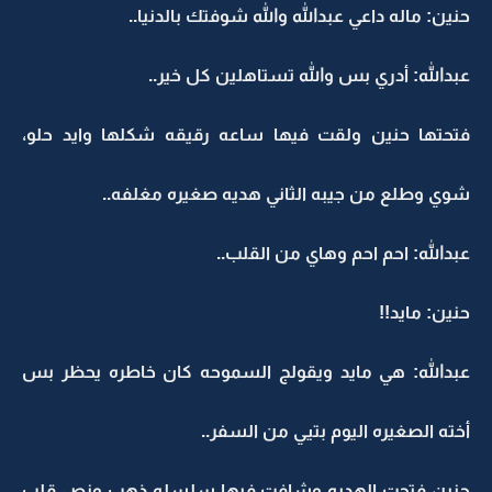
حنين: ماله داعي عبدالله والله شوفتك بالدنيا..
عبدالله: أدري بس والله تستاهلين كل خير..
فتحتها حنين ولقت فيها ساعه رقيقه شكلها وايد حلو،
شوي وطلع من جيبه الثاني هديه صغيره مغلفه..
عبدالله: احم احم وهاي من القلب..
حنين: مايد!!
عبدالله: هي مايد ويقولج السموحه كان خاطره يحظر بس
أخته الصغيره اليوم بتيي من السفر..
حنين فتحت الهديه وشافت فيها سلسله ذهب ونص قلب