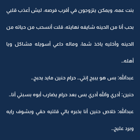
بنت عمه، ويمكن يتزوجون في أقرب فرصه، ليش أعذب قلبي
بحب أنا من الحينه شايفه نهايته، قلت أنسحب من حياته من
الحينه وأخليه ياخذ شما، وماله داعي أسويله مشاكل ويا
أهله..
عبدالله: بس هو يبيج إنتي.. حرام حنين مايد يحبج..
حنين: أدري والله أدري بس بعد حرام يضارب أبوه بسبتي أنا..
عبدالله: خلاص حنين أنا بخبره بالي قلتيه حقي وبشوف رايه
وبرد عليج..