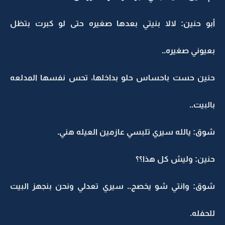
أبو حنين: لالا بنيتي بعدها صغيره حتى لو كبرت بتظل
بعيوني صغيره..
حنين حست باحساس حلو بداخلها، تحس نفسها المدلعه
بالبيت..
شوق: يالله سيري تلبسي عازمين العيله هني.
حنين: وليش كل هذا؟؟
شوق: وانتي شو يخصج.. سيري تعدلي ونحن بنجهز البيت
للحفله.