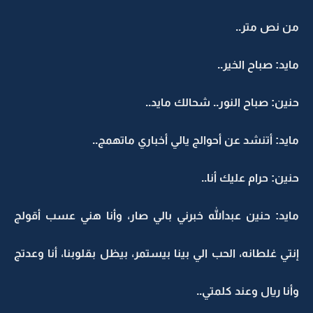
من نص متر..
مايد: صباح الخير..
حنين: صباح النور.. شحالك مايد..
مايد: أتنشد عن أحوالج يالي أخباري ماتهمج..
حنين: حرام عليك أنا..
مايد: حنين عبدالله خبرني بالي صار، وأنا هني عسب أقولج
إنتي غلطانه، الحب الي بينا بيستمر، بيظل بقلوبنا، أنا وعدتج
وأنا ريال وعند كلمتي..