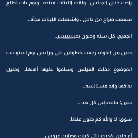
راحت حنين الميلس.. ولقت الليتات مبنده.. ويوم يات تطلع
سمعت صراخ من داخل.. واشتغلت الليتات فجأة..
الجميع: كل سنه وحنون بخييييييييير..
حنين من الخوف رجعت خطوتين على ورا بس يوم استوعبت
الموضوع دخلت الميلس وسلموا عليها أهلها.. وحنين
بداخها وايد مستانسه..
حنين: ماله داعي كل هذا..
شوق: لا والله كم حنون عندنا.
أم حنين: فديت بنتي كبرت وصارت عروس.