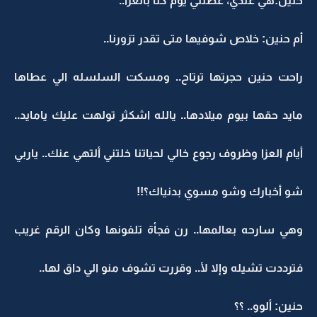
حنين:هي عندي، عطتني يوم كنا بالعزا..
أم حنين: خلاص شوفيها متى تقدر تزورنا..
راحت حنين حجرتها ترتاح.. ومسكت السلسله الي عطاها
مايد حقها بيوم ميلادها.. يالله اشكثر تولهت عليك يامايد..
أيام العزا وظروف رجوع خالي لحياتنا خلتني ألتهي عنك.. ياربي
شو أخبارك وشو مسوي بدنياك؟!!
وهي سارحه بعالمها.. رن فجأة تلفونها وكان الرقم غريب
فترددت تشيله وإلا لأ.. وقررت تشوف منو الي داق لها..
حنين: ألوو.. ؟؟