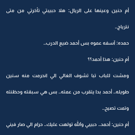
أم حنين وعينها على الريال: هلا حبيبتي تأخرتي من متى
نترياج..
حمده: آسفه عموه بس أحمد ضيع الدرب..
أم حنين: هذا أحمد؟؟
ومشت للباب تبا تشوف الغالي الي انحرمت منه سنين
طويله.. أحمد بدا يتقرب من عمته.. بس هي سبقته وحظنته
وتمت تصيح..
أم حنين: أحمد.. حبيبي والله تولهت عليك.. حرام الي صار فيني