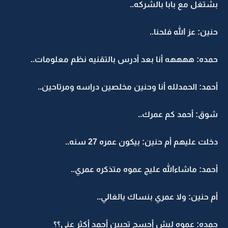
بشتغل مع بابا بالشركه..
حنين: عز الله فلحنا..
حمده: ههههه أنا بعد أدرس بالتقنيه نظم معلومات..
أحمد: الحمدلله أنا وحنين مخلصين دراسه ومرتاحين..
شوق: أحمد كم عمرك..
دخلت عليهم أم حنين: بيكون عمره 27 سنه..
أحمد: ماشاءالله عليج عموه متذكره عمري..
أم حنين: ولا عمري بنساك يالغالي..
حمده: عموه ليش أحسج تحبين أحمد أكثر عني؟؟