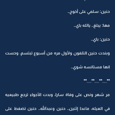
حنين: سلمي على أخوج..
مها: يبلغ.. يالله باي..
حنين: باي..
وبندت حنين التلفون ولأول مره من أسبوع تبتسم، وحست
انها مستانسه شوي..
**__**__**__**
مر شهر ونص على وفاة سارا، وبدت الأجواء ترجع طبيعيه
في العيله، ماعدا إثنين.. حنين وعبدالله.. حنين تضغط على