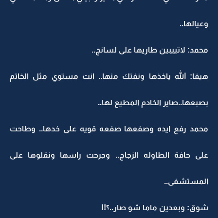
وعيالها..
محمد: لاتييبين طاريها على لسانج..
هيفا: الله ياخذها ونفتك منها.. انت مستوي مثل الخاتم
بصبعها..صاير الخادم المطيع لها..
محمد رفع ايده وصفعها صفعه قويه على خدها.. وطاحت
على حافة الطاوله الزجاج.. وجرحت راسها ونقلوها على
المستشفى..
شوق: وبعدين ماما شو صار..؟!!