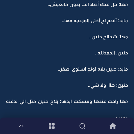
مها: خل عنك أصلا انت بدون ماتعيش..
مايد: أقدم لج أختي المزعجه مها..
مها: شحالج حنين..
حنين: الحمدلله..
مايد: حنين بلاه لونج استوى أصفر..
حنين: هااا ولا شي..
مها راحت عندها ومسكت ايدها: بلاج حنين مثل الي لدغته
عقرب..
حنين وشوي لاتصيح: تشبهين المرحومه وايد..