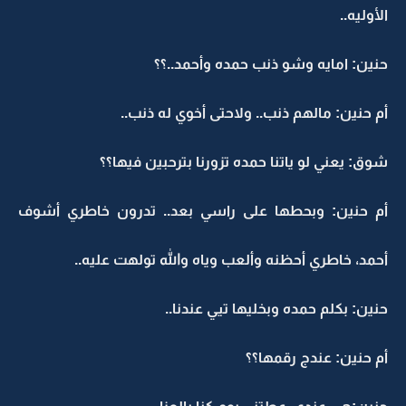
الأوليه..
حنين: امايه وشو ذنب حمده وأحمد..؟؟
أم حنين: مالهم ذنب.. ولاحتى أخوي له ذنب..
شوق: يعني لو ياتنا حمده تزورنا بترحبين فيها؟؟
أم حنين: وبحطها على راسي بعد.. تدرون خاطري أشوف
أحمد، خاطري أحظنه وألعب وياه والله تولهت عليه..
حنين: بكلم حمده وبخليها تيي عندنا..
أم حنين: عندج رقمها؟؟