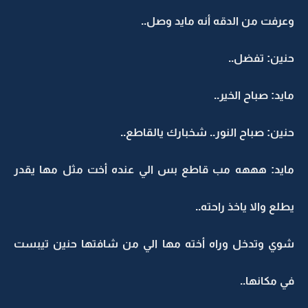
وعرفت من الدقه أنه مايد وصل..
حنين: تفضل..
مايد: صباح الخير..
حنين: صباح النور.. شخبارك يالقاطع..
مايد: هههه مب قاطع بس الي عنده أخت مثل مها يقدر
يطلع والا ياخذ راحته..
شوي وتدخل وراه أخته مها الي من شافتها حنين تيبست
في مكانها..