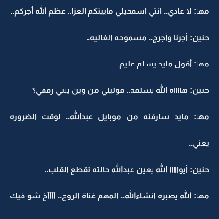
مها: لا عادي.. انتي اسمحيلي ماييتكم العزا.. عظم الله أجركم..
حنين: أجرنا وأجرج.. مسموحه الغاليه..
مها: أقول مايد يسلم عليم..
حنين: هااااه الله يسلمه.. قوليلي من وين يبتي رقمي؟
مها: مايد سارقنه من موبايل عبدالله.. لوقت الضروره
يعني..
حنين: أيوااااا الله يعين عبدالله حالته تقطع القلب..
مها: الله يصبره انشاءالله.. المهم غناة الروح.. آآآآخ شو فيك