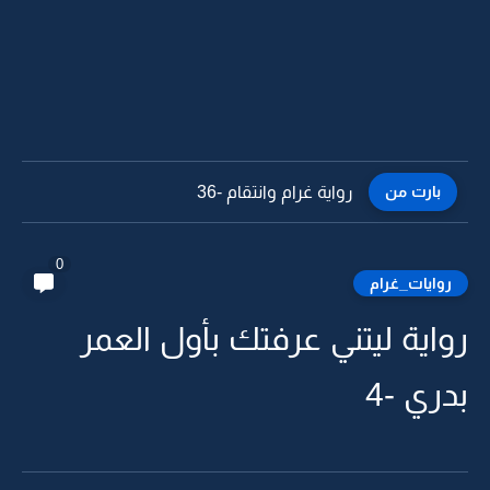
بارت من
رواية غرام وانتقام -35
0
روايات_غرام
رواية ليتني عرفتك بأول العمر
بدري -4