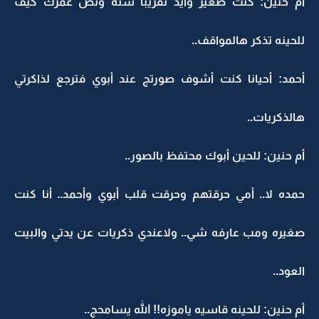
أم حنين: كنت صغير وايد تقريبا سنه ونص عمرك كيف
للحينه تذكر هالمواقف..
أحمد: أحيانا كنت أشوف صورتج عند أبوي فترجع لذاكرتي
هالذكريات..
أم حنين: للحين أبوك محتفظ بالصور..
حمده لا.. أمي حرقتهم وحرقت قلب أبوي وأحمد.. أنا كنت
صغيره ومب عارفه شي.. ولاعندي ذكريات عن يدتي والبيت
العود..
أم حنين: للحينه قاسيه ياموزه!! الله يسامحج..