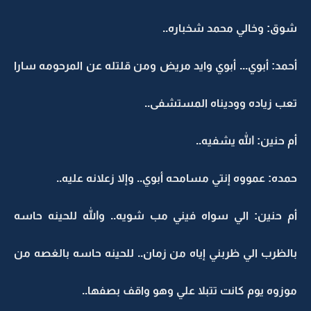
شوق: وخالي محمد شخباره..
أحمد: أبوي... أبوي وايد مريض ومن قلتله عن المرحومه سارا
تعب زياده ووديناه المستشفى..
أم حنين: الله يشفيه..
حمده: عمووه إنتي مسامحه أبوي.. وإلا زعلانه عليه..
أم حنين: الي سواه فيني مب شويه.. والله للحينه حاسه
بالظرب الي ظربني إياه من زمان.. للحينه حاسه بالغصه من
موزوه يوم كانت تتبلا علي وهو واقف بصفها..