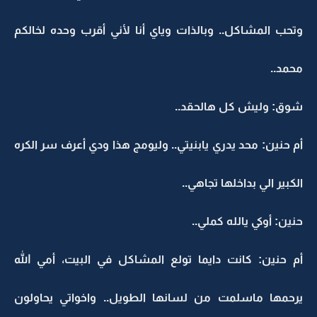
وتحب المشاكل.. وبالذات وياي أنا لأني أقرب وحده لخالكم
محمد..
شوق: وليش كل هالحقد..
أم حنين: محد يدري يابنيتي.. وليومج هذا ودي أعرف سر الكره
الكبير الي بداخلها تجاهي..
حنين: أوكي يالله كملي..
أم حنين: كانت دايما تولع المشاكل في البيت، أمي الله
يرحمها ماسلمت من لسانها الطويل.. واخواتي يحاولون