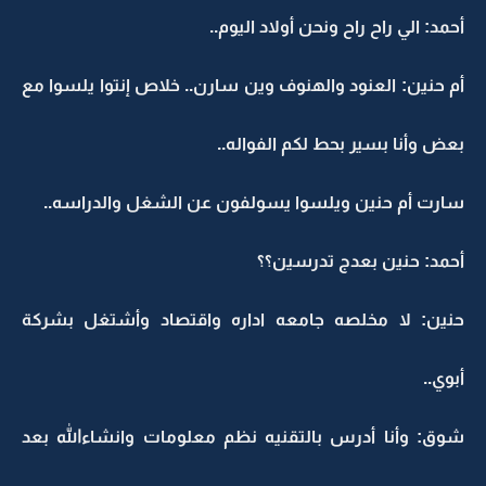
أحمد: الي راح راح ونحن أولاد اليوم..
أم حنين: العنود والهنوف وين سارن.. خلاص إنتوا يلسوا مع
بعض وأنا بسير بحط لكم الفواله..
سارت أم حنين ويلسوا يسولفون عن الشغل والدراسه..
أحمد: حنين بعدج تدرسين؟؟
حنين: لا مخلصه جامعه اداره واقتصاد وأشتغل بشركة
أبوي..
شوق: وأنا أدرس بالتقنيه نظم معلومات وانشاءالله بعد