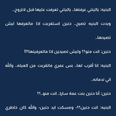
البنيه: ياليتني عرفتها.. ياليتني تعرفت عليها قبل لاتروح..
وبدت البنيه تصيح.. حنين استغربت اذا ماتعرفها ليش
تصيحها..
حنين: انت منو؟؟ وليش تصيحين اذا ماتعرفينها؟!!
البنيه: انا أقرب لها.. بس عمري ماتقربت من العيله.. والله
اني ندمانه..
حنين: أنا حنين بنت عمة سارا.. انت منو..؟؟
البنيه: انت حنين؟؟- ومسكت ايد حنين- والله كان خاطري