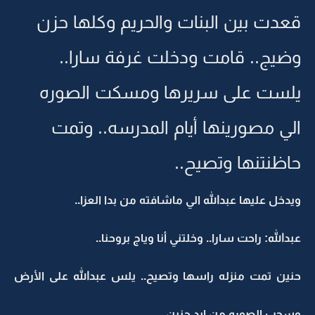
قعدت بين البنات والحريم وكلها حزن
وضيج.. قامت ودخلت غرفة سارا..
يلست على سريرها ومسكت الصوره
الي مصورينها أيام المدرسه.. وتمت
حاظنتنها وتصيح..
ويدخل عليها عبدالله الي ماشافته من بدا العزا..
عبدالله: راحت سارا.. وخلتني أنا وياج بروحنا..
حنين تمت منزله راسها وتصيح.. يلس عبدالله على الأرض
وسحب الصوره من ايد حنين..