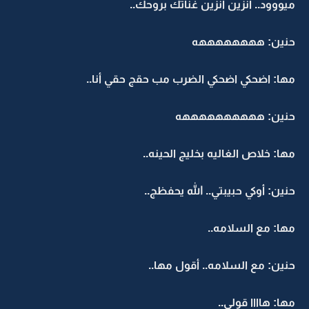
ميووود.. انزين انزين غناتك بروحك..
حنين: ههههههههه
مها: اضحكي اضحكي الضرب مب حقج حقي أنا..
حنين: ههههههههههه
مها: خلاص الغاليه بخليج الحينه..
حنين: أوكي حبيبتي.. الله يحفظج..
مها: مع السلامه..
حنين: مع السلامه.. أقول مها..
مها: هاااا قولي..