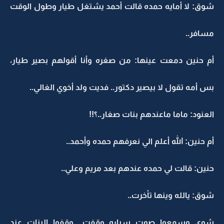
شوق: لا أمايه حمده قالت أحمد يشتغل طيار وطول الوقت
مسافر..
أم حنين دمعت عينها: من صغره وأنا أقولهم بصير طيار،
بس أمه تقول لا بيصير دكتور.. فديت ولد أخوي الغالي..
العنود: ماما ماعندهم بنات صغار..؟!!
أم حنين: الله أعلم الي نعرفهم حمده وأحمد..
حنين: قالت لي حمده عندهم بعد مريم وعلي..
شوق: يالله وينها تأخرت..
شوي وسمعوا صوت سياره وقفت.. وقفوا البنات عند