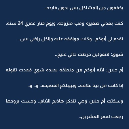
يخففون من المشاكل بس بدون فايده..
كنت بعدني صغيره ومب متزوجه، ويوم صار عمري 24 سنه،
تقدم لي أبوكم.. وكنت موافقه عليه والكل راضي بس..
شوق: لاتقولين حرظت خالي عليج..
أم حنين: لأنه أبوكم من منطقه بعيده شوي قعدت تقوله
إنا كانت من بينا علاقه.. وبييبلكم الفضيحه.. و.. و..
وسكتت أم حنين وهي تتذكر هاذيج الأيام.. وحست بروحها
رجعت لعمر العشرين..