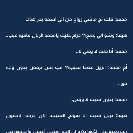
____
محمد: قلت لج ماشي زواج من الي اسمه بدر هذا..
هيفا: وشو الي يمنع؟؟ حرام عليك يامحمد الريال مافيه عيب..
محمد: أنا قلت لا يعني لا..
أم محمد: انزين عطنا سبب؟؟ مب بس ترفض بدون وجه
حق..
محمد: بدون سبب لا وبس..
هيفا: تبين سبب انا بقولج السبب.. لأن حرمه المصون
محرظتنه علي، لأنها تكره لي الخير وتبيني أعنس وأخدمها هي