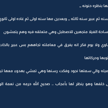
 بنظره حنونه ,,
 ثم عبير سنه ثالثه ,, وبعدين مها سنه اولى ثم غاده اولى ثانوي و
احة الفيلا متجهين للاصطبل وهي متعلقه فيه وهم يتمشون
وي ولا يوم فكر انه يفرق في معاملته تجاههم بس عبير بالذات 
وبها وحركاتها
صيله والي سمتها نجود وفكت رسنها وهي تمشي بهدوء معها تبي ت
خلفها وهو ينظر لها بأعجاب .. صحيح الله حرمه من نعمة الو