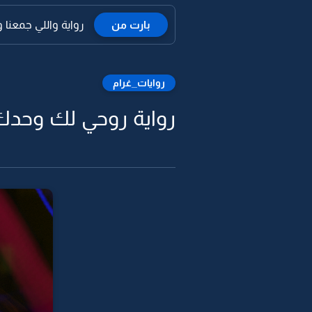
بارت من
رواية واللي جمعنا 
روايات_غرام
رواية روحي لك وحدك 