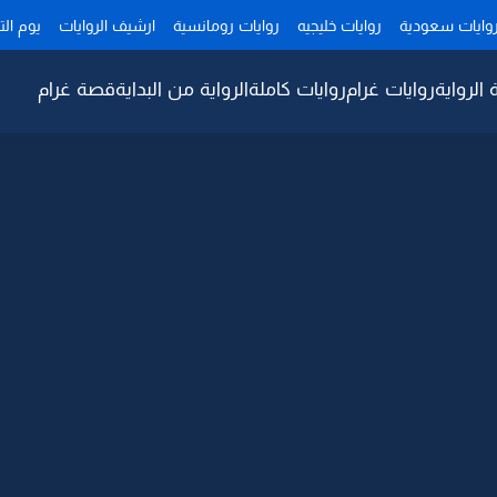
وايات سعودية
روايات خليجيه
روايات رومانسية
ارشيف الروايات
يوم ال
 الرواية
روايات غرام
روايات كاملة
الرواية من البداية
قصة غرام