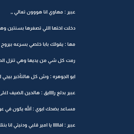
عبير : مهاوي انا هووون تعالي ,,
دخلت اختها اللي تصغرها بسنتين وهي
مها : يقولك بابا خلصي بسرعه بيروح
رمت كل شي من يديها وهي تنزل الدرج 
ابو الجوهره : وش كل هالتأخير بيجي
عبير بدلع راااايق : هالحين الضيف اغ
مساعد بضحك ابوي : الله يكون في عون
عبير : افااااا يا امير قلبي ودنيتي انا