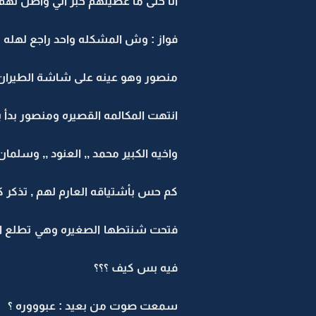
انا حتى ما عطيتهم خبر اني واصل لهم ا
فواز : وش المشكله واحد راجع لهله و
منصور وهو عينه على شاشة الطيران ..
انتهت المكالمه القصيره ومنصور بدأ با
واخيه الكبير محمد ,, العنود ,, وسلمان 
كم حس بأشتياقه العارم لهم , تذكر ك
فتحت شنتطها الصغيره وهي تطلع اغرضه
فيه بس كيف ؟؟؟
سمعت صوت من بعيد : عبوووره ؟