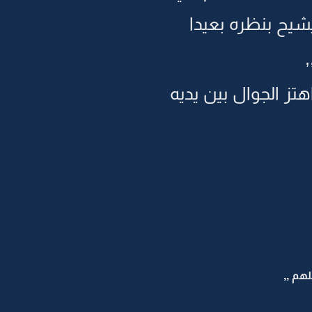
يشيح بنظره بعيدا
تز الجوال بين يديه
هم ,,