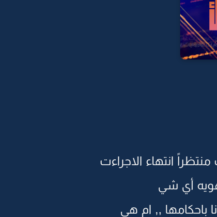
نتظراً انتهاء الاجراءت
هويه أي شي
ا باحكامها ,, ام هي