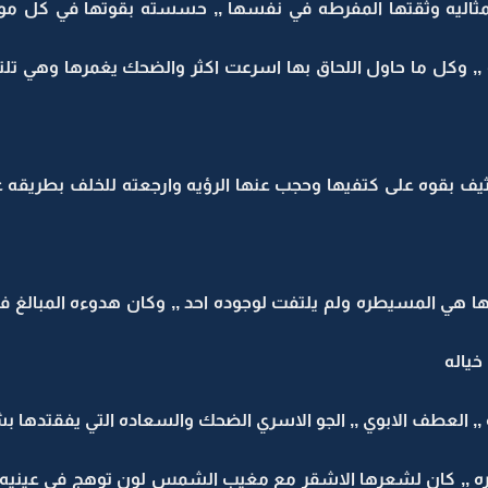
لمثاليه وثقتها المفرطه في نفسها ,, حسسته بقوتها في كل م
, وكل ما حاول اللحاق بها اسرعت اكثر والضحك يغمرها وهي تلتف
ف بقوه على كتفيها وحجب عنها الرؤيه وارجعته للخلف بطريقه ع
 المسيطره ولم يلتفت لوجوده احد ,, وكان هدوءه المبالغ فيه 
ياله
 العطف الابوي ,, الجو الاسري الضحك والسعاده التي يفقتدها ب
ره ,, كان لشعرها الاشقر مع مغيب الشمس لون توهج في عينيه 