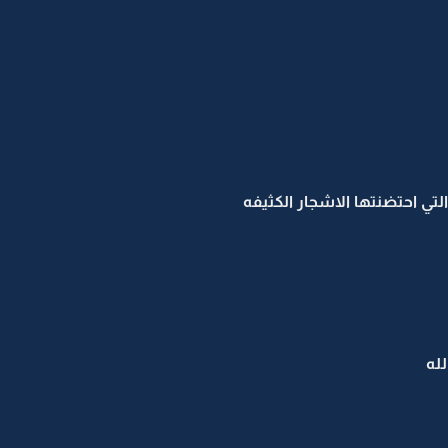
تي احتضنتها الاشجار الكثيفه
له