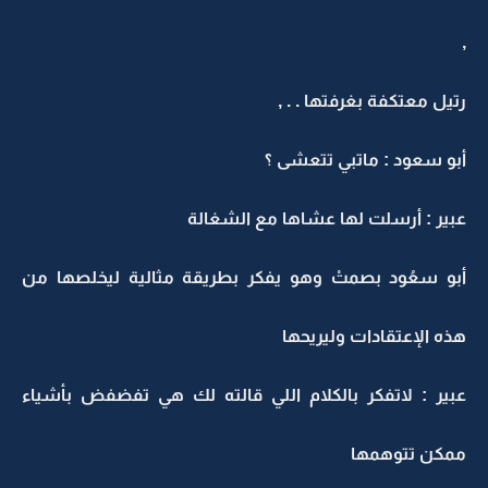
,
رتيل معتكفة بغرفتها . . ,
أبو سعود : ماتبي تتعشى ؟
عبير : أرسلت لها عشاها مع الشغالة
أبو سعُود بصمتْ وهو يفكر بطريقة مثالية ليخلصها من
هذه الإعتقادات وليريحها
عبير : لاتفكر بالكلام اللي قالته لك هي تفضفض بأشياء
ممكن تتوهمها