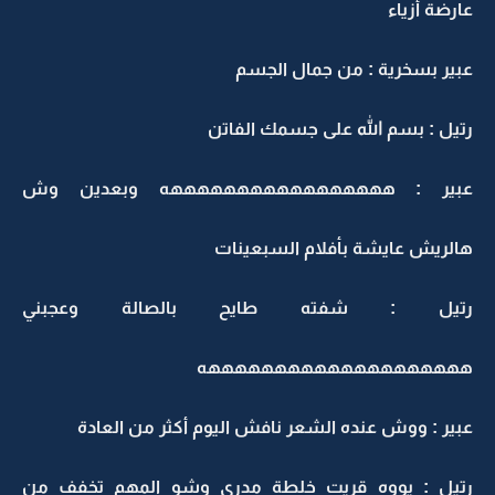
عارضة أزياء
عبير بسخرية : من جمال الجسم
رتيل : بسم الله على جسمك الفاتن
عبير : هههههههههههههههههه وبعدين وش
هالريش عايشة بأفلام السبعينات
رتيل : شفته طايح بالصالة وعجبني
ههههههههههههههههههههه
عبير : ووش عنده الشعر نافش اليوم أكثر من العادة
رتيل : يووه قريت خلطة مدري وشو المهم تخفف من