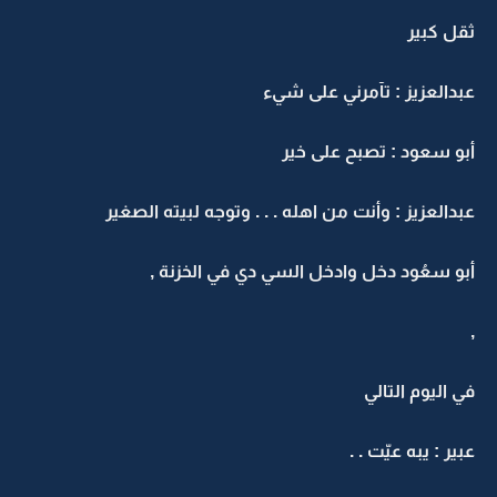
ثقل كبير
عبدالعزيز : تآمرني على شيء
أبو سعود : تصبح على خير
عبدالعزيز : وأنت من اهله . . . وتوجه لبيته الصغير
أبو سعُود دخل وادخل السي دي في الخزنة ,
,
في اليوم التالي
عبير : يبه عيّت . .