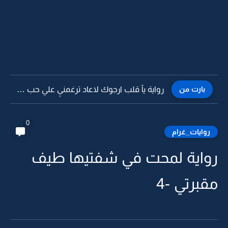
بارت من
رواية يآ قلب ارجوك لاعاد ترغمنيِ علىِ حب جديد وفيِه...
0
روايات_غرام
رواية لمحت في شفتيها طيف
مقبرتي -4