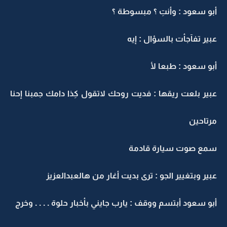
أبو سعود : وأنتِ ؟ مبسوطة ؟
عبير تفآجأت بالسؤال : إيه
أبو سعود : طبعا لأ
عبير بلعت ريقها : فديت روحك لاتقول كِذا دامك جمبنا إحنا
مرتاحين
سمع صوت سيارة قادمة
عبير وبتغيير الجو : ترى بديت أغار من هالعبدالعزيز
أبو سعود أبتسم ووقف : يارب جايني بأخبار حلوة . . . . وخرج