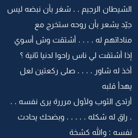
الشيطان الرجيم . . شعَر بأن نبضه ليس
جيّد يشعر بأن روحه ستخرج مع
مناداتهم له . . . . أشتقت وش أسوي
إذا أشتقت لي ناس راحوا لدنيا ثانية ؟
أخذ له شاور . . . . صلى ركعتين لعل
يهدأ قلبه
أرتدى الثوب ولأول مرررة يرى نفسه . .
. راق له شكله . . . . . وبضحك يحادث
نفسه : والله كشخة