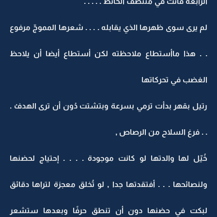
الرابعة فأتت في منتصف الحائط . . . . .
لم يرى سوى ظهرها الذي يقابله . . . . شعرها المموجّ مرفوع
. . هذا ماأستطاع ملاحظته لكن أستطاع أيضا أن يلاحظ
الغضب في تحركاتها
رتيل بقهر بدأت ترمي بسرعة وبتشتت دُون أن ترى الهدفْ .
. . فرغ السلاح من الرصاص ,
خُيّل لها والدتها لو كانت موجودة . . . . إحتياج لحضنها
ولنصائحها . . . أفتقدتها جدا , لو تُخلق معجزة لتراها دقائق
لبكت في حضنها دون أن تنطق حرفًا وبعدها ستشعر