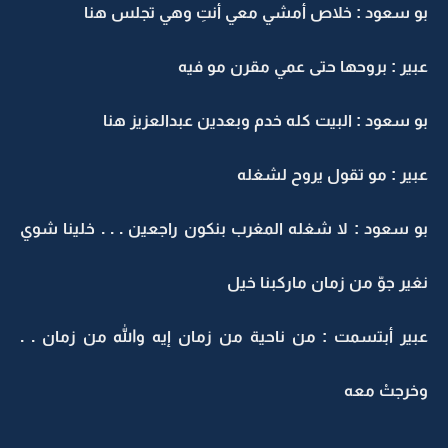
بو سعود : خلاص أمشي معي أنتِ وهي تجلس هنا
عبير : بروحها حتى عمي مقرن مو فيه
بو سعود : البيت كله خدم وبعدين عبدالعزيز هنا
عبير : مو تقول يروح لشغله
بو سعود : لا شغله المغرب بنكون راجعين . . . خلينا شوي
نغير جوّ من زمان ماركبنا خيل
عبير أبتسمت : من ناحية من زمان إيه والله من زمان . .
وخرجتْ معه
,