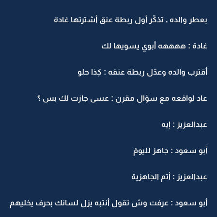
بعطر والده , تذكّر أول ربطة عنق أشترتها غادة
غادة : ههههه أبوي يسويها لك
أقترب والده وعدّل ربطة عنقه : كِذا حلو
عاد لواقعه مع سؤال مقرن : عسى جازت لك بس ؟
عبدالعزيز : إيه
أبو سعود : جاهز لليومْ
عبدالعزيز : أتم الجاهزية
أبو سعود : عرفت وش تقول أنتبه يزل لسانك بحرف يخليهم