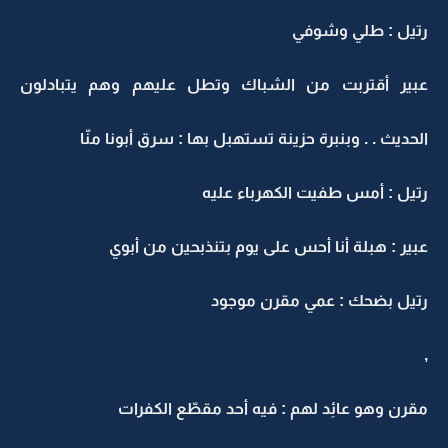
رتيل : طلي وشوفي
عبير أقتربت من الشباك وتطل عليهم وهم يتبادلون
الحديث . . وبنبرة حزينة تستهبل بها : سرق أبونا منّا
رتيل : أمس طفيت الكهرباء عليه
عبير : هبلة أنا أحس على يوم بتنذبحين من أبوي
رتيل بضحك : عمي مقرن موجود
,
مقرن وهو عائِد لهم : فيه أحد مقطّع الكفرات