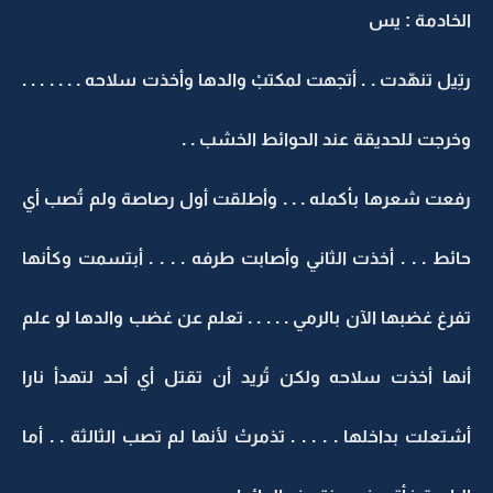
الخادمة : يس
رتِيل تنهّدت . . أتجهت لمكتبْ والدها وأخذت سلاحه . . . . . . .
وخرجت للحديقة عند الحوائط الخشب . .
رفعت شعرها بأكمله . . . وأطلقت أول رصاصة ولم تُصب أي
حائط . . . أخذت الثاني وأصابت طرفه . . . . أبتسمت وكأنها
تفرغ غضبها الآن بالرمي . . . . . تعلم عن غضب والدها لو علم
أنها أخذت سلاحه ولكن تُريد أن تقتل أي أحد لتهدأ نارا
أشتعلت بداخلها . . . . . تذمرتْ لأنها لم تصب الثالثة . . أما