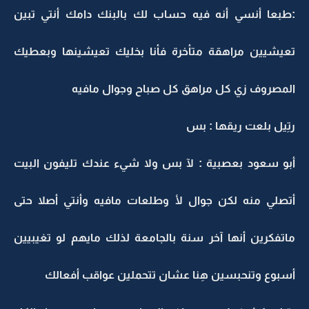
:طبعا أنسي أنه فيه حساب لك بالبنك دامك أنتي تبين
تعيشيين مراهقة متأخرة فأنا بخليك تعيشينها وبعطيك
المصروف زي كل مراهق كل صباح وجوال مافيه
رتِيل بلعت ريقها : بس
أبو سعود بعصبية : لآ بس ولا شيء عندك تليفون البيت
أتصلي منه لكن جوال لأ وطلعات مافيه وأنتي أصلا حتى
ماتفكرين أنها آخر سنة بالجامعة لذلك مايهم لو تغيبيين
أسبوع وتنحبسين هِنا عشان تتحملين عواقب أفعالك