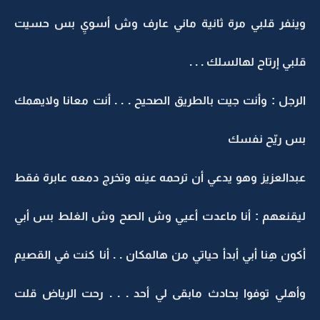
وينفر قلبي مرة ثانية ماني عارف وش أسويِ بس حسيت
قلبي إرتاح لهالسلك . . .
الرجل : وأنت جيت بالطريق الصحيح . . . أنت معانا ولايهمك
بس ريّح نفسك
عبدالعزيز وهو يدعي أن ترحمه عينه وتخرج دمعه عابرة فقط
ليقنعهم : أنا ماعدت أعيي وش الصح وش الغلط بس أبي
أكون هِنا أبي أبدأ حياتي من هالمكان . . أنا كنت في القصيم
وأهلي توفوا بحادث مابقى لي أحد . . . رحت الرياض قلت