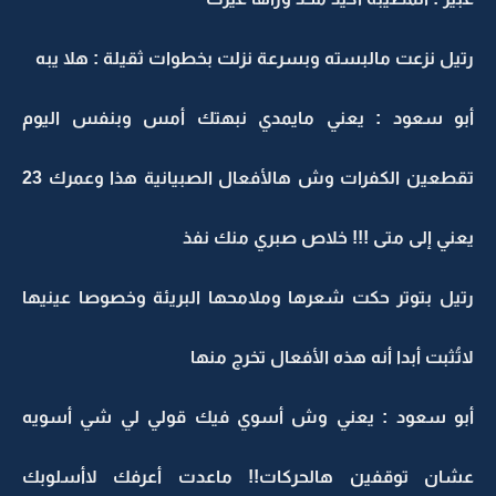
رتيل نزعت مالبسته وبسرعة نزلت بخطوات ثقيلة : هلا يبه
أبو سعود : يعني مايمدي نبهتك أمس وبنفس اليوم
تقطعين الكفرات وش هالأفعال الصبيانية هذا وعمرك 23
يعني إلى متى !!! خلاص صبري منك نفذ
رتيل بتوتر حكت شعرها وملامحها البريئة وخصوصا عينيها
لاتُثبت أبدا أنه هذه الأفعال تخرج منها
أبو سعود : يعني وش أسوي فيك قولي لي شي أسويه
عشان توقفين هالحركات!! ماعدت أعرفك لاأسلوبك