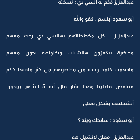
عبدالعزيز قدّم له السي دي : نسخته
أبو سعود أبتسم : كفو والله
عبدالعزيز : كل مخططاتهم بهالسي دي رحت معهم
محاضرة بيكفرّون هالشباب ويخلونهم يجون معهم
مافهمت كلمة وحدة من محاضرتهم من كثر مافيها كلام
متناقض ماعلينا وهذا عمّار قال أنه 5 الشهر بيبدون
أنشطتهم بشكل فعلي
أبو سعُود : سلاحك وينه ؟
عبدالعزيز : معاي لاتشيل هم