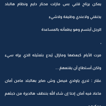
يمكن يرتاح قلبي بس مازلت محتار دايم ونظام هالبلد
يخنقني ولاعندي وظيفة ولاشيء
الرجل أبتسم وهو يطمأنه بالمساعدة
,
مرت الأيام كبعضها ومازال يُبدع بتمثيله الذي يراه سيء
ولكن أستطاع أن يقنعهمْ . .
عمّار : تدري ياولدي فيصل وش صاير بهالبلد مامن أمان
ماعاد فيه أمان إحنا إن شاء الله بننظف هالديرة من خبثهم