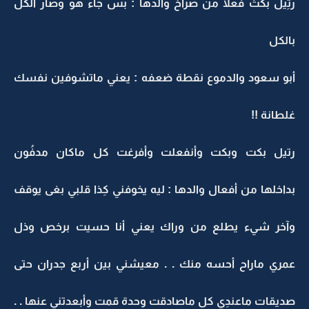
رتِيل بكتْ فعلا من صراخ والدها : بس جاء هو وصار الكل
بالكل
أبو سعود والدموع نقطة ضعفه : يعني ماتشوفين نفسك
غلطانة !!
رتيل بكت وبكت وأنفعلت وأفرغت كل ماكان مدفُون
بداخلها من أفعال والدها : ليه يخوفني كِذا قلبي بغى يوقف
وآخر شيء يطلع من وراك يعني أنا حسيت برخص وذل
عمري ماراح أحسه منك . . معيشني بين أربع جدران حتى
صديقات ماعندِي كل ماصادقت وحدة قمت وأبعدتني عنها . .