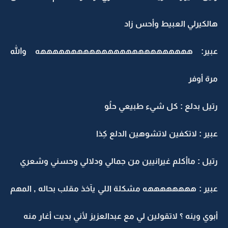
هالكيرلي العبيط وأحس زاد
عبير: هههههههههههههههههههههههههه والله
مرة أوفر
رتيل بدلع : كل شيء طبيعي حلُو
عبير : لاتكفين لاتشوهين الدلع كِذا
رتيل : ماأكلم غيرانيين من جمالي ودلالي وحسني وشعري
عبير : ههههههههه مشكلة اللي يآخذ مقلب بحاله , المهم
أبوي وينه ؟ لاتقولين لي مع عبدالعزيز لأني بديت أغار منه