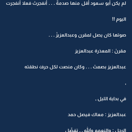
لم يكن أبو سعود أقل منها صدمةّ . . . أنفجرتْ فعلا أنفجرت
اليوم !!
صوتها كان يصل لمقرن وعبدالعزيزْ . . .
مقرنْ : المعذرة عبدالعزيز
عبدالعزيز بصمتْ . . . وكان منصت لكل حرفْ نطقته
,
في بداية الليل ,
عبدالعزيز : معاك فيصل حمد
الرجل : والنعمم والله . . تفضّل