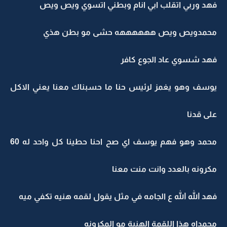
فهد وربي اتقلب ابي انام وبطني اتسوي ويص ويص
محمدويص ويص ههههههه حشى مو بطن هذي
فهد شسوي عاد الجوع كافر
يوسف وهو يغمز لرئيس حنا ما حسبناك معنا يعني الاكل
على قدنا
محمد وهو فهم يوسف اي صح احنا حطينا كل واحد له 60
مكرونه بالعدد وانت منت معنا
فهد الله الله ع الجامه في مثل يقول لقمه هنيه تكفي ميه
محمداه هذا اللقمة الهنية مو المكرونه