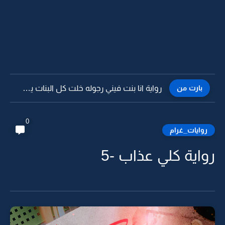
بارت من
رواية انا بنت فيني رجوله خلت كل البنات يستحون -3
0
روايات_غرام
رواية كلي عذاب -5