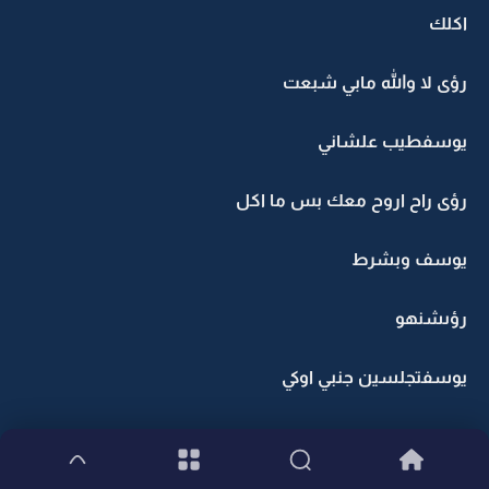
اكلك
رؤى لا والله مابي شبعت
يوسفطيب علشاني
رؤى راح اروح معك بس ما اكل
يوسف وبشرط
رؤىشنهو
يوسفتجلسين جنبي اوكي
رؤى بحياء اوكي