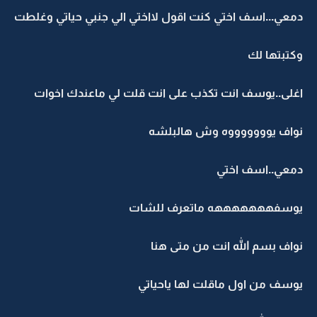
دمعي...اسف اختي كنت اقول لااختي الي جنبي حياتي وغلطت
وكتبتها لك
اغلى..يوسف انت تكذب على انت قلت لي ماعندك اخوات
نواف يوووووووه وش هالبلشه
دمعي..اسف اختي
يوسفهههههههه ماتعرف للشات
نواف بسم الله انت من متى هنا
يوسف من اول ماقلت لها ياحياتي