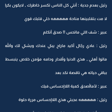
رتيل بعدم جدية : أنتي كل الناس تكسر خاطرك , لايكون بكرا
لا مت بتقلبينها مناحة هههههه خلي قلبك قوي
عبير : شف اللي ماتحس !! صدق أتكلم
رتيل : عادي رجّال أكيد ماراح يبكي عندك ويشكي لك والله
ماتوا أهلي , هذي الدنيا وأقدار ودامه مؤمن خلاص ينبسط
بباقي حياته هي ناقصة نكد بعد
عبير : لآماأصدق كمية اللاإحساس فيك
رتيل : هههههه عجبتي هذي اللاإحساس مررة حلوة