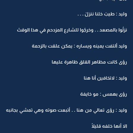
وليد : طيبْ خلنا ننزلْ . . .
نزلُوا بالمصعد . . وخرجُوا للشارع المزدحم في هذا الوقتْ
وليد ألتفت يمينه ويساره : يمكن علقت بالزحمة
رؤى كانت مظاهر القلق ظاهرة عليها
وليد : لاتخافين أنا هنا
رؤى بهمس : مو خايفة
وليد : رؤى تعالي من هنا . . أتبعت صوته وهي تمشي بجانبه
الا أنها خلفه قليلًا