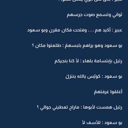
ثواني وتسمع صوت جرسهم
عبير : أكيد هم . . . وفتحت فكان مقرن وبو سعود
بو سعود وهو يراهم بلبسهمْ : طلعتوا مكان ؟
رتيل بإبتسامة بلهاء : لأ كنا بنجيكم
بو سعود : كويّس يالله بننزلْ
أغلقوا غرفتهمْ
رتيل همست لأبوها : ماراح تعطيني جوالي ؟
بو سعود : للأسف لأ