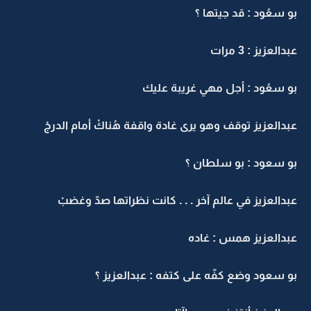
بو سعُود : قد جيتها ؟
عبدالعزيز : 3 مرات
بو سعُود : أجل مهي غريبة عليك
عبدالعزيز توقف وهو يرى غادة واقفة هُناكْ أمام الدرجْ
بو سعود : بو سلطان ؟
عبدالعزيز في عالم آخر . . . كانت نظراتها صدّ وغضبْ
عبدالعزيز همس : غاده
بو سعود وضع كفّه على كتفه : عبدالعزيز ؟