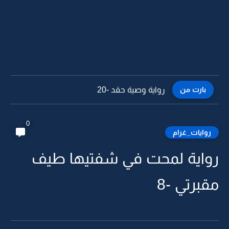
بارت من
رواية وصية حقد -19
0
روايات_غرام
رواية لمحت في شفتيها طيف
مقبرتي -8