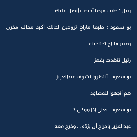
رتيل : طيب فرضا أحتجت أتصل عليك
بو سعود : طبعا ماراح تروحين لحالك أكيد معاك مقرن
وعبير ماراح تحتاجينه
رتيل تنهّدت بقهرْ
بو سعود : أنتظروا نشوف عبدالعزيز
هم أتجهوا للمصاعِد
بو سعود : يعني إذا ممكن ؟
عبدالعزيز بإحراج أن يرُدّه . . وخرج معه