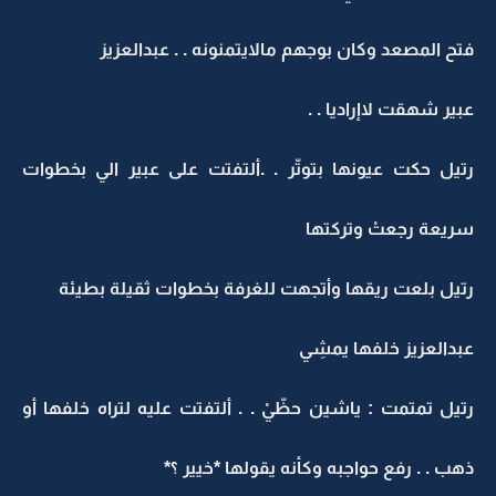
فتح المصعد وكان بوجهم مالايتمنونه . . عبدالعزيز
عبير شهقت لاإراديا . .
رتيل حكت عيونها بتوتّر . .ألتفتت على عبير الي بخطوات
سريعة رجعتْ وتركتها
رتيل بلعت ريقها وأتجهت للغرفة بخطوات ثقيلة بطيئة
عبدالعزيز خلفها يمشِي
رتيل تمتمت : ياشين حظّيْ . . ألتفتت عليه لتراه خلفها أو
ذهب . . رفع حواجبه وكأنه يقولها *خيير ؟*