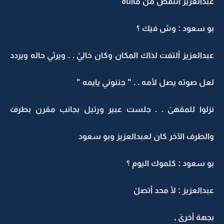
عبدالعزيز أنتفض من ماآتاه
بو سعود : وش فيك ؟
عبدالعزيز ألتفت لذاك المكان وكان خالِيْ . . ويرثي حاله ويردد
لعل صوته يصل لأمه . . " جننوني يايمه "
نزلوا للمقهىَ . . جلست عبير ورتيل بجانب مقرن بطرفْ
والطرف الآخر كان لعبدالعزيز وبو سعود
بو سعود : كلموك اليوم ؟
عبدالعزيز : لأ محد أتصلْ
بجهة أخرىَ ,