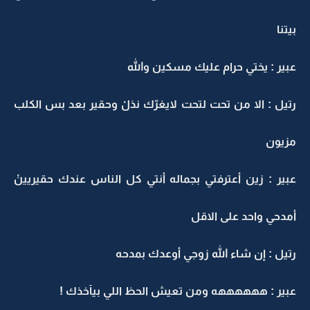
بيتنا
عبير : يختي حرام عليك مسكين والله
رتيل : الا من تحت لتحت لايغرّك نذلْ وحقير بعد بس الكلب
مزيون
عبير : زين أعترفتي بجماله أنتي كل الناس عندك حقيريينْ
أمدحي واحد على الاقل
رتيل : إن شاء الله زوجي أوعدك بمدحه
عبير : ههههههه ومن تعيش الحظ اللي بيآخذك !