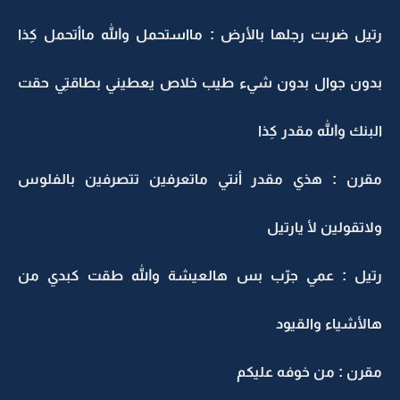
رتيل ضربت رجلها بالأرض : مااستحمل والله ماأتحمل كِذا
بدون جوال بدون شيء طيب خلاص يعطيني بطاقتِي حقت
البنك والله مقدر كِذا
مقرن : هذي مقدر أنتي ماتعرفين تتصرفين بالفلوس
ولاتقولين لأ يارتيل
رتيل : عمي جرّب بس هالعيشة والله طقت كبدي من
هالأشياء والقيود
مقرن : من خوفه عليكم