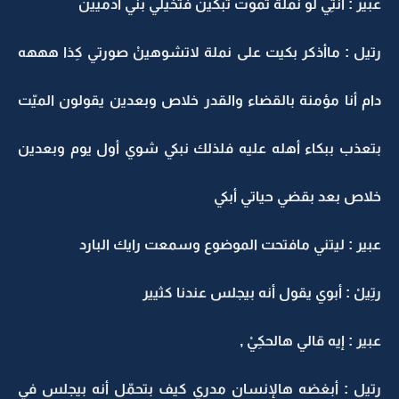
عبير : أنتِي لو نملة تموت تبكين فتخيلي بني آدميين
رتيل : ماأذكر بكيت على نملة لاتشوهينْ صورتي كِذا هههه
دام أنا مؤمنة بالقضاء والقدر خلاص وبعدين يقولون الميّت
بتعذب ببكاء أهله عليه فلذلك نبكي شوي أول يوم وبعدين
خلاص بعد بقضي حياتي أبكي
عبير : ليتني مافتحت الموضوع وسمعت رايك البارد
رتِيلْ : أبوي يقول أنه بيجلس عندنا كثيير
عبير : إيه قالي هالحكِيْ ,
رتيل : أبغضه هالإنسان مدري كيف بتحمّل أنه بيجلس في