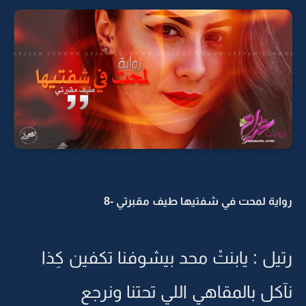
رواية لمحت في شفتيها طيف مقبرتي -8
رتيل : يابنتْ محد بيشوفنا تكفين كِذا
نآكل بالمقاهي اللي تحتنا ونرجع