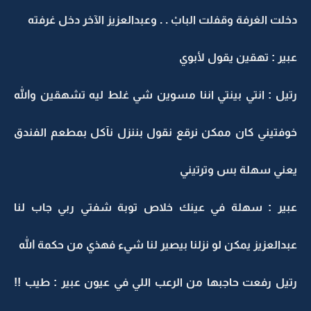
دخلت الغرفة وقفلت البابْ . . وعبدالعزيز الآخر دخل غرفته
عبير : تهقين يقول لأبوي
رتيل : انتي بينتي اننا مسوين شي غلط ليه تشهقين والله
خوفتيني كان ممكن نرقع نقول بننزل نآكل بمطعم الفندق
يعني سهلة بس وترتيني
عبير : سهلة في عينك خلاص توبة شفتي ربي جاب لنا
عبدالعزيز يمكن لو نزلنا بيصير لنا شيء فهذي من حكمة الله
رتيل رفعت حاجبها من الرعب اللي في عيون عبير : طيب !!