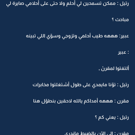
رتيل : ممكن تسمحين لي أحلم ولا حتى على أحلامي صايرة لي
مباحث ؟
عبير: هههه طيب أحلمي وتزوجي وسوّي اللي تبينه
: عبير
ألتفتوا لمقرنْ ,
رتيل : توّنا مايمدي على طول أشتغلتوا مخابرات
مقرن : هههه أمداكم يالله لاحقين بنطوّل هنا
رتيل : يعني كم ؟
مقرن : إلى الآن بالضبط ماندري