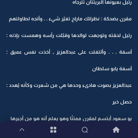
رتيل بعيونها البريئتان تترجاه
مقرن بضحكة : نظراتك ماراح تغيّر شيء . . وأتجه لطاولتهم
رتيل لحقته وتوجهت لوالدها وقبّلت رأسه وهمست بإذنه :
آسفة . . . وألتفتت على عبدالعزيز , أخذت نفس عميق :
آسفة يابو سلطان
عبدالعزيز بصوت هادىء وحدها هي من شعرت وكأنه يُهدد :
حصل خير
بو سعود أبتسم لمقرن ممتنًا وهو يعلم أنه هو من أجبرها
,