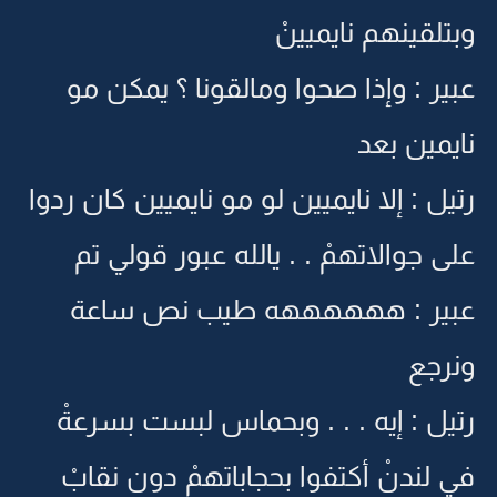
وبتلقينهم نايميينْ
عبير : وإذا صحوا ومالقونا ؟ يمكن مو
نايمين بعد
رتيل : إلا نايميين لو مو نايميين كان ردوا
على جوالاتهمْ . . يالله عبور قولي تم
عبير : ههههههه طيب نص ساعة
ونرجع
رتيل : إيه . . . وبحماس لبست بسرعةْ
في لندنْ أكتفوا بحجاباتهمْ دون نقابْ