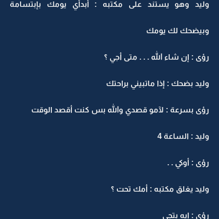
وليد وهو يستند على مكتبه : أبدأي يومك بإبتسامة
وبيضحك لك يومك
رؤى : إن شاء الله . . . متى أجي ؟
وليد بضحك : إذا ماتبيني براحتك
رؤى بسرعة : لآمو قصدي والله بس كنت أقصد الوقت
وليد : الساعة 4
رؤى : أوكي . .
وليد يغلق مكتبه : أمك تحت ؟
رؤى : إيه بتجي