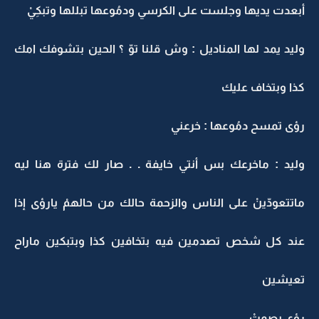
أبعدت يديها وجلست على الكرسي ودمُوعها تبللها وتبكِيْ
وليد يمد لها المناديل : وش قلنا توّ ؟ الحين بتشوفك امك
كذا وبتخاف عليك
رؤى تمسح دمُوعها : خرعني
وليد : ماخرعك بس أنتي خايفة . . صار لك فترة هنا ليه
ماتتعودّينْ على الناس والزحمة حالك من حالهمْ يارؤى إذا
عند كل شخص تصدمين فيه بتخافين كذا وبتبكين ماراح
تعيشين
رؤى بصمتْ