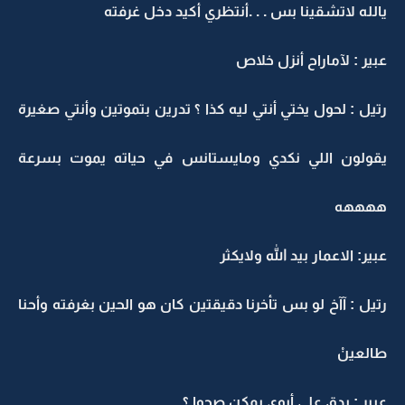
يالله لاتشقينا بس . . .أنتظري أكيد دخل غرفته
عبير : لآماراح أنزل خلاص
رتيل : لحول يختي أنتي ليه كذا ؟ تدرين بتموتين وأنتي صغيرة
يقولون اللي نكدي ومايستانس في حياته يموت بسرعة
ههههه
عبير: الاعمار بيد الله ولايكثر
رتيل : آآخ لو بس تأخرنا دقيقتين كان هو الحين بغرفته وأحنا
طالعينْ
عبير : بدق على أبوي يمكن صحوا ؟