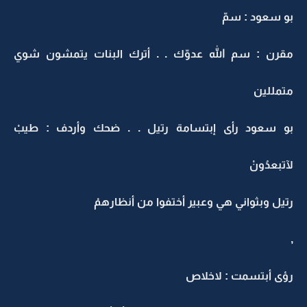
بو سعود : سمّ
مقرن : سم الله عدوّك . . أترك البنات يتمشون شوي
متمللين
بو سعود رأى إبتسامة رتيل . . ضحك وأردف : طيبْ
لآتبعدُونْ
رتيل وبثواني هي وعبير أختفوا من أنظارهمْ
,
رؤى أبتسمت : لاخلاص