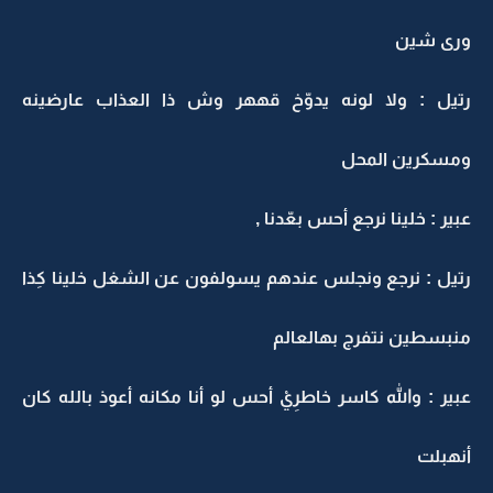
ورى شين
رتيل : ولا لونه يدوّخ قههر وش ذا العذاب عارضينه
ومسكرين المحل
عبير : خلينا نرجع أحس بعّدنا ,
رتيل : نرجع ونجلس عندهم يسولفون عن الشغل خلينا كِذا
منبسطين نتفرج بهالعالم
عبير : والله كاسر خاطرِيْ أحس لو أنا مكانه أعوذ بالله كان
أنهبلت