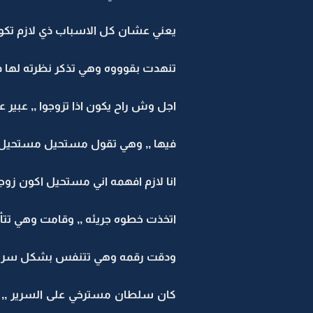
يعني عشان كل الاسباب ذي لازم تكو
تنهدت بقوووه وهي تذكر نظرته لها ف
اجل وش راح يكون اذا تزوجوا ,, عبير 
فيها ,, وهي تقول مستحيل مستحيل ,
انا لازم افهمه اني مستحيل اكون زوجته
اتخذت خطوه جريئه ,, وقامت وهي تتأكد
ودقت رقمه وهي تتنفس بشكل سريع
كان سلطان مسترخي على السرير ,, ين