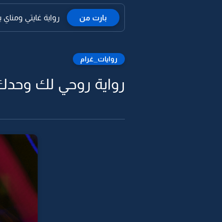
بارت من
رواية غايتي ومناي بال
روايات_غرام
رواية روحي لك وحدك 