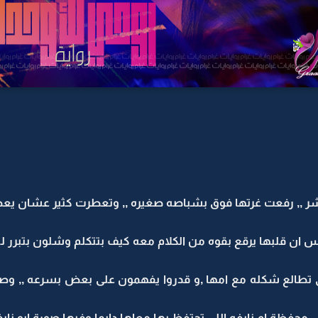
شر ,, رفعت غرتها فوق بشباصه صغيره ,, وتعطرت كثير عشان يعط
ان قلبها يرقع بقوه من الكلام معه كيف بتتكلم وشلون بتبرر له 
طالع شكله مع امها ,و قدروا يفهمون على بعض بسرعه ,, وصار 
 محفظة ام نايفه اللي تحتفظ بها معاها دايما وفيها صورة ابو نايفه