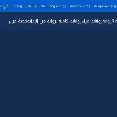
وايات سعودية
روايات خليجيه
روايات رومانسية
ارشيف الروايات
يوم ال
 الرواية
روايات غرام
روايات كاملة
الرواية من البداية
قصة غرام