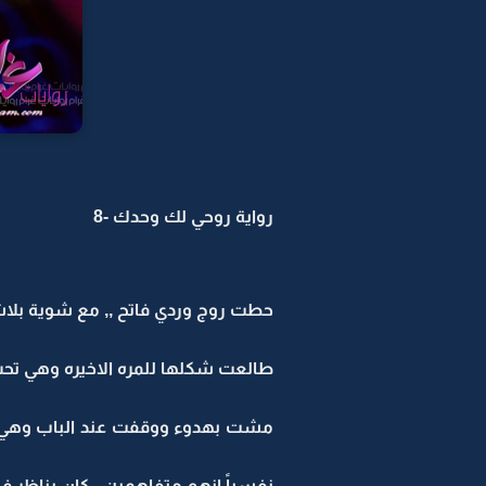
رواية روحي لك وحدك -8
حطت روج وردي فاتح ,, مع شوية بلا
طالعت شكلها للمره الاخيره وهي تحس 
مشت بهدوء ووقفت عند الباب وهي ت
نفسياً انهم متفاهمين ,,كان يناظر في