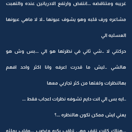
غريبه ومتناقضه ...انتفض وارتفع الادريانين عنده والتهبت
مشاعره ورف قلبه وهو يشوف عيونها ..لا لا ماهي عيونها
العسليه الي
حركتني لا ..شي ثاني في نظرتها هو الي ...بس وش هو
هالشي ..ليش ما قدرت اعرفه وانا اكثر واحد افهم
بهالنظرات ولغتها من كثر تجاربي معها
..ايه بس الي انت دايم تشوفه نظرات اعجاب فقط ...
يعني ايش ممكن تكون هالنظره ...؟
...هناك كانت تقف وهي تراقب بكره وغضب ...وقلب يملئه