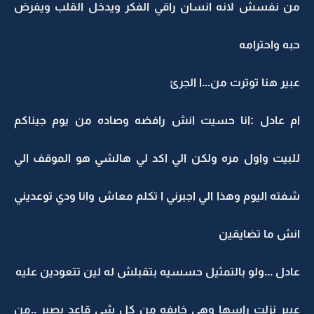
من نفسش لانه انسان راقي الفكر ويدخل القلب ويفرض
حبه واحترامه
عبير هنا توترت من...ا الجرئ
ام عادل :انا حسيت انش رافضه وصاده من يوم جيناكم
للبيت واول مره ولكن الي اكد لي هالشي هو الموقف الي
شفته اليوم وهذا الي اجبرني ا تكلم معاش وانا ودي توعديني
انش ما تضايقين
عادل ...ولو بالتمثيل حسسيه بتقبلش له لين تتعودين عليه
عبير نزلت راسها وهي خايفه من كل شي قاعد يصير ..من