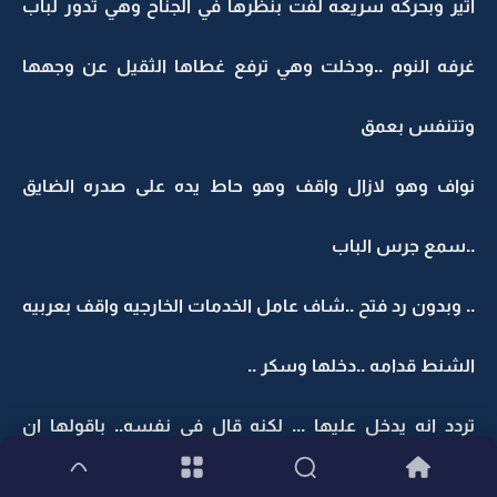
اثير وبحركه سريعه لفت بنظرها في الجناح وهي تدور لباب
غرفه النوم ..ودخلت وهي ترفع غطاها الثقيل عن وجهها
وتتنفس بعمق
نواف وهو لازال واقف وهو حاط يده على صدره الضايق
..سمع جرس الباب
.. وبدون رد فتح ..شاف عامل الخدمات الخارجيه واقف بعربيه
الشنط قدامه ..دخلها وسكر ..
تردد انه يدخل عليها ... لكنه قال في نفسه.. باقولها ان
شناطها عند الباب واطلع ..