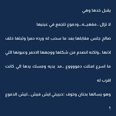
يقبل خدها وهي
لا تزال ..مفهيـــه...ودموع تتجمع في عينيها
صالح جلس مقابلها بعد ما سحب له ورده حمرا وثبتها خلف
اذنها ..ولكنه انصدم من شكلها ووجهها الاحمر وعيونها اللي
ما اسرع امتلت دمووووع ..مد يديه ومسك يدها الي كانت
اقرب له
وهو يسالها بحنان وخوف :حبيبتي ايش فيش ..ليش الدموع
؟