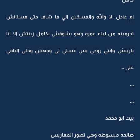
ام عادل :لا والله والمسكين الي ما شاف حتى فستانش
تحرمينه من ليله عمره وهو يشوفش بكامل زينتش الا انا
بازينش وانتي روحي بس غسلي لي وجهش وخلي الباقي
علي ...
...
...
بيت ابو محمد
صالحه مبسوطه وهي تصور المعاريس