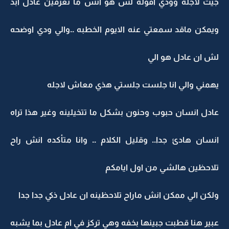
جيت لاجله وودي اقوله لش هو انش ما تعرفين عادل ابد
ويمكن ماقد سمعتي عنه الايوم الخطبه ..والي ودي اوضحه
لش ان عادل هو الي
يهمني والي انا جلست جلستي هذي معاش لاجله
عادل انسان حبوب وحنون بشكل ما تتخيلينه وغير هذا تراه
انسان هادئ جدا.. وقليل الكلام .. وانا متأكده انش راح
تلاحظين هالشي من اول ايامكم
ولكن الي ممكن انش ماراح تلاحظينه ان عادل ذكي جدا جدا
عبير هنا قطبت جبينها بخفه وهي تركز في ام عادل بما يشبه