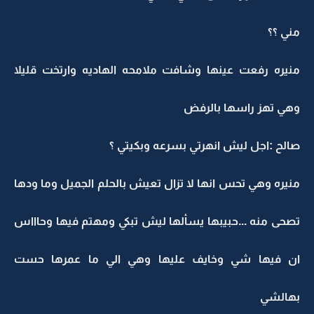
مني ؟؟
منيره رفعت عينها وشافت ملامحه الهاديه وارتخت قليلا
وهي تهز راسها بالرفض
صالح :اجل ليش انهرتي بسرعه وبكيتي ؟
منيره وهي تحس انها لا تزال تعيش بالحلم الجميل وما ودها
تصحى منه ...حبيبها يسألها ليش تبكي ومهتم فيها وحاااس
ان فيها شي وخايف عليها وهي الي ما عمرها حست
بهالشي