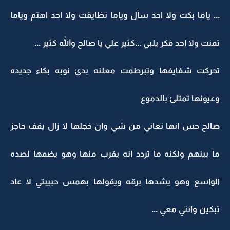
... ياما بكت ولا احد سأل وياما تظايقت ولا احد اهتم وياما
تمنت ولا احد فكر يلبي ...كثير علي يا صالح والله كثير ...
تحركت شفايفها وتبرطمت معلنه بدئ نوبه بكاء جديده
وعيونها تمتلئ بالدموع
صالح حس انها تعاني من شي وان خجلها لا زال يقف حاجز
ما بينهم ولكنه ما تردد انه يقرب منها وهو يضمها لصده
الواسع وهو يشدها برقه ويقولها بهمس حبيبتي لا عاد
تبكين وانتي معي ...