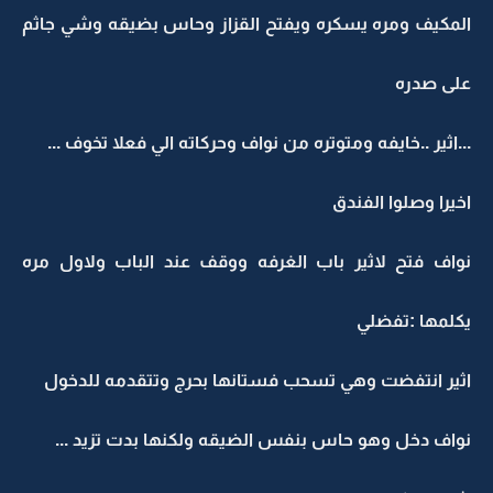
المكيف ومره يسكره ويفتح القزاز وحاس بضيقه وشي جاثم
على صدره
...اثير ..خايفه ومتوتره من نواف وحركاته الي فعلا تخوف ...
اخيرا وصلوا الفندق
نواف فتح لاثير باب الغرفه ووقف عند الباب ولاول مره
يكلمها :تفضلي
اثير انتفضت وهي تسحب فستانها بحرج وتتقدمه للدخول
نواف دخل وهو حاس بنفس الضيقه ولكنها بدت تزيد ...