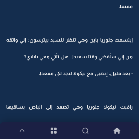
ممتعا.
إبتسمت جلوريا باين وهي تنظر للسيد بيترسون: إني واثقه
من إني سأقضي وقتا سعيدا.. هل تأتي معي يابلاي؟
- بعد قليل. إذهبي مع نيكولا لتجد لكي مقعدا.
راقبت نيكولا جلوريا وهي تصعد إلى الباص بساقيها
الطويلتين.