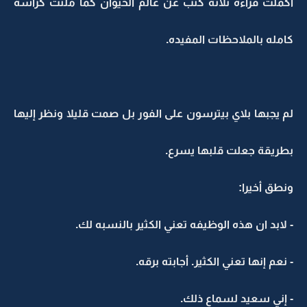
أكملت قراءة ثلاثة كتب عن عالم الحيوان كما ملئت كراسة
كامله بالملاحظات المفيده.
لم يجبها بلاي بيترسون على الفور بل صمت قليلا ونظر إليها
بطريقة جعلت قلبها يسرع.
ونطق أخيرا:
- لابد ان هذه الوظيفه تعني الكثير بالنسبه لك.
- نعم إنها تعني الكثير. أجابته برقه.
- إني سعيد لسماع ذلك.