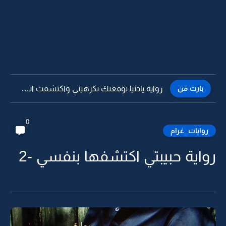
بارت من
رواية يادنيا توقعتك تكرهيني واكتشفت انك تذليني -37
0
روايات_غرام
رواية حبيبتي اكتشفها بنفسي -2