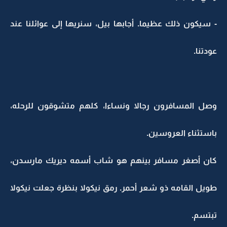
- سيكون ذلك عظيما. أجابها بيل، سنريها إلى عوائلنا عند
عودتنا.
وصل المسافرون رجالا ونساءا، كلهم متشوقون للرحله،
باستثناء العروسين.
كان أصغر مسافر بينهم هو شاب أسمه ديريك مارسدن،
طويل القامه ذو شعر أحمر. رمق نيكولا بنظرة جعلت نيكولا
تبتسم.