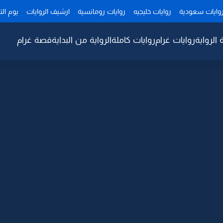
وايات سعودية
روايات خليجيه
روايات رومانسية
ارشيف الروايات
يوم ال
 الرواية
روايات غرام
روايات كاملة
الرواية من البداية
قصة غرام