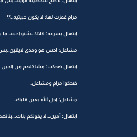
ابتهال: ه صح شخصيته قويه...بس مو 
مرام غمزت لها: لا يكون حبيتيه..؟؟
ابتهال بسرعه: لالالا...شنو احبه...ما ين
مشاعل: احس هو ومدى لايقين..بس ب
ابتهال ضحكت: مشاكلهم من الحين اب
ضحكوا مرام ومشاعل..
مشاعل: اجل الله يعين قلبك..
ابتهال: آمين...لا يفوتكم بنات...بنا