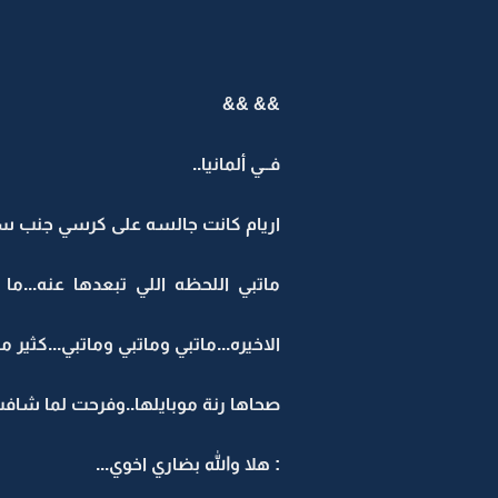
&& &&
فــي ألمانيا..
اريام كانت جالسه على كرسي جنب سري
ماتبي اللحظه اللي تبعدها عنه...م
الاخيره...ماتبي وماتبي وماتبي...كثير
صحاها رنة موبايلها..وفرحت لما شافت
: هلا والله بضاري اخوي...