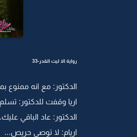
رواية الا ليت القدر-33
الدكتور: مع انه ممنوع بم
اريا وقفت للدكتور: تسلم.
الدكتور: عاد الباقي عليك
اريام: لا توصي حريص...