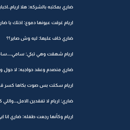
ضاري بمكتبه بالشركه: هلا اريام..اخب
اريام غرقت عيونها دموع: اختك يا ضاري
ضاري خاف عليها: ليه وش صاير؟؟
اريام شهقت وهي تبكي: سامي....سامي
ضاري منصدم وعقد حواجبه: لا حول ولا ق
اريام سكتت بس صوت بكاها كسر قلب
ضاري: اريام لا تفقدين الامل...واللي ك
اريام وكأنها رجعت طفله: ضاري انا 