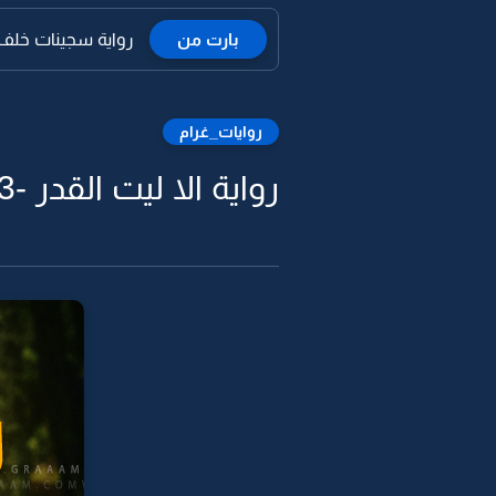
بارت من
رواية سجينات خلف 
روايات_غرام
رواية الا ليت القدر -33