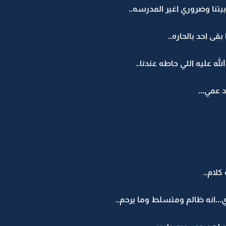
يتنا وضروري اغير المدرسه..
ى احد بالحاره..
 عليه اللي حاطه عندنا..
 عمي...
لام..
...انه ظالم ومتسلط وما يرحم..