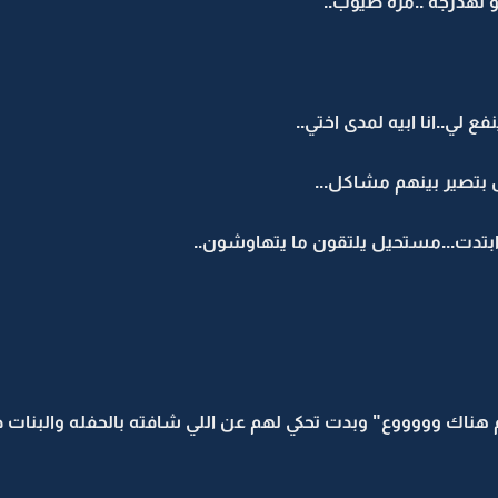
لهدرجه ..مره طيوب..
فع لي..انا ابيه لمدى اختي..
تصير بينهم مشاكل...
تدت...مستحيل يلتقون ما يتهاوشون..
تهم هناك وووووع" وبدت تحكي لهم عن اللي شافته بالحفله والبنات 