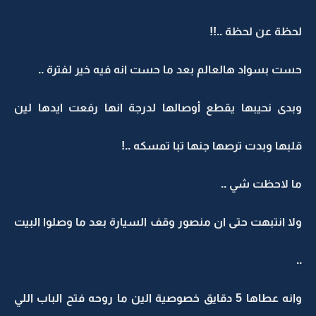
لحظة عن لحظة ..!!
حست بسواد هالعالم بعد ما حست انه فيه خير لفترة ..
وبدى نحيبها يقطع أوصالها لدرجة انها رفعت ايدها لين
قلبها وبدت ترصها جنها تبا تمسكه ..!
ما لاحظت شي ..
ولا انتبهت حتى ان منصور وقف السيارة بعد ما وصلوا البيت
..
وانه عطاها 5 دقايق خصوصية الين ما روحه فتح الباب اللي