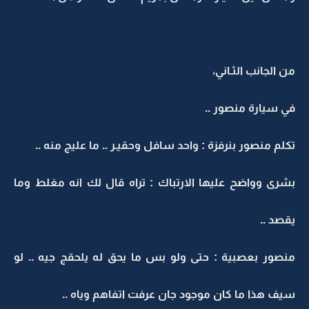
من الجانب الثـاني،
في سيارة منصور ..
تكلم منصور بنرفزة : واحد سافل وحقيـر .. ما عليج منه ..
بشرى وواضح عليها الارتباك : تراه قال لك انه مغلط وما
يقصد ..
منصور بعصبية : حتى ولو بس ما يحق له يلحقج جيه .. لو
سيف هذا ما كان موجود جان عرفت اتفاهم وياه ..