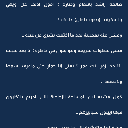
طالعه راشد بانتقام وصارخ : اقول اذلف عن ويهي
يالسخيف.. (بصوت اعلى) اذلـــف..!
ومشى عنه بعصبية بعد ما اختفت بشرى عن عينه ..
مشى بخطوات سريعة وهو يقول في خاطره : انا بعد تخبلت
..!! حد يزقر بنت عمر ؟ يعني انا حمار حتى ماعرف اسمها
ولاحقنها ..
كمل مشيه لين المساحة الزجاجية اللي الحريم ينتظرون
فيها اييبون سياييرهم ..
وما فاته المتغشية اللي ما صدت صوبه ..