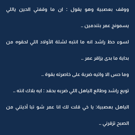
ووقف بعصبية وهو يقول : ان ما وقفتي الحين ياللي
يسمونج عمر بتندمين ..
لسوء حظ راشد انه ما انتبه لشلة الأولاد اللي لحقوه من
بداية ما بدى يزاقر عمر ..
وما حس الا واتيه ضربة على خاصرته بقوة ..
تويع راشد وطالع الياهل اللي ضربه بحقد : ايه بلاك انته ..
الياهل بعصبية: يا خي قلت لك انا عمر شو تبا أذيتني من
الصبح تزقرني ..