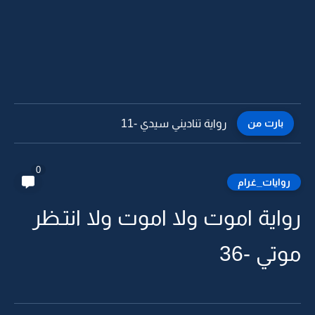
بارت من
رواية تناديني سيدي -10
0
روايات_غرام
رواية اموت ولا اموت ولا انتـظر
موتي -36