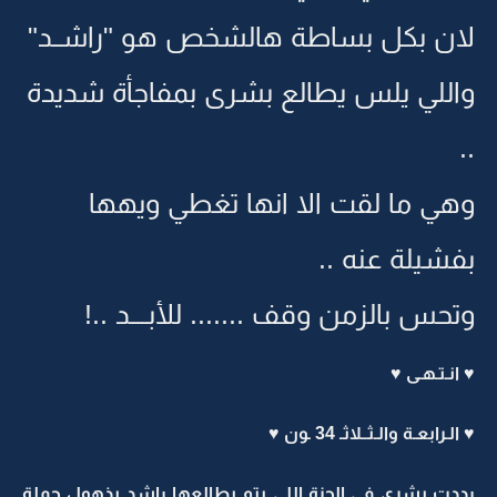
لان بكل بساطة هالشخص هو "راشــد"
واللي يلس يطالع بشرى بمفاجأة شديدة
..
وهي ما لقت الا انها تغطي ويهها
بفشيلة عنه ..
وتحس بالزمن وقف ....... للأبــــد ..!
♥ انـتـهـى ♥
♥ الـرابعـة والـثــلاثـ 34 ـون ♥
رددت بشرى في الحزة اللي يتم يطالعها راشد بذهول جملة