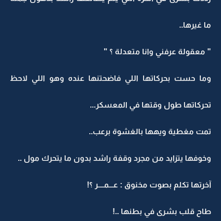
ما غيرها..
" معقولة عرفني وانا متعدلة ؟ "
وما حست بحركاتها اللي فاضحتنها عنده وهو اللي لاحظ
تحركاتها طول وقتها في المعسكر...
تمت مغطية ويهها بالغشوة برعب..
وخوفها يتزايد من مجرد وقفة راشد بدون ما يتحرك مول ..
آخرتها تكلم بصوت مخنوق : عـــمــــر ؟!
طاح قلب بشرى في بطنها ..!