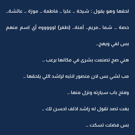
لحقها وهو يقول : شيخة .. عليا .. فاطمة .. موزة .. عائشة..
حصة .. شما ..مريم.. آمنة.. (طفر) اوووووه أي اسم منهم
بس لفي ويهج..
هني صج تصنمت بشرى في مكانها برعب ..
مب لشي بس لان منصور انتبه لراشد اللي يلحقها ..
وفتح باب سيارته ونزل منها ..
بغت تصد تقول له راشد اذلف احسن لك ..
بس فضلت تسكت ..