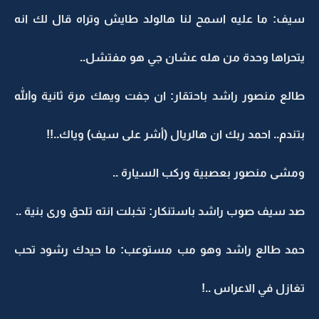
سيف: ما عليه اسمح لنا هالولد طايش وتراه قال لك انه
يتحراها وحدة من هله عشان جي هو مفتشل..
طالع منصور راشد باحتقار: ان جفت ويهك مرة ثانية والله
بتندم.. احمد ربك ان هالريال (أشر على سيف) وياك..!!
ومشى منصور بعصبية وركب السيارة ..
صد سيف صوب راشد باستنكار: تخبلت انته تلحق ورى بنية ..
حمد طالع راشد وهو مب مستوعب: ما حيدك رشود تحب
تغازل في الاعراس ..!