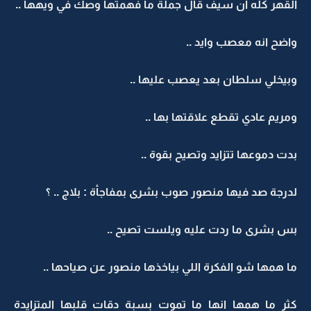
القهر كله ان سيف قال جملة ما فهمتها وصك في ويهها ..
واضح انه معصب وايد ..
وبيخلي سلطان بعد يعصب عليها ..
ومريم عادي تقطع علاقتها بها ..
بدت دموعها تتزايد وتصيح بقوة ..
لدرجة صد فيها منصور صوب بشرى بمفاجأة : بلاج .. ؟
بس بشرى ما ردت عليه ويلست تصيح ..
ما همها شو الفكرة اللي بياخذها منصور عن صياحها ..
كثر ما همها انها ما تموت بسبة دقات قلبها المتزايدة