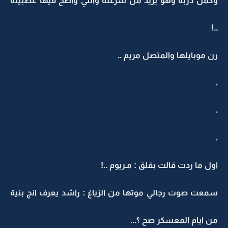
وكمل دربه وهو يزيد من سرعته واللي واضح فيها عصبيته
..!
رن موبايلها والمتصل مريم ..
،
،
،
اول ما ردت قالت بقلق : مـريوم ..!
سمعت صوت رجالي موتها من الزياغ : راشد يعرف انج بنية
من ايام المعسكر صح ؟...