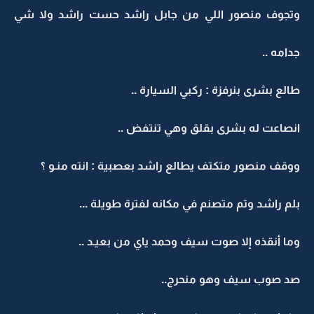
وتجوف منصور اللي من جابل راشد حست راشد ولا شي
جدامه ..
طالع بشرى بنرفزة : ركبي السيارة ..
انصاعت له بشرى بقلق وهي تنتفض ..
ووقف منصور متكتف يطالع راشد بعصبية : انته منـو ؟
بلم راشد وتم متصنم في مكانه لفترة طويلة ...
وما أنقذه إلا صوت سيف وحمد ياي من بعيـد ..
صد صوب سيف وهو منحرج..