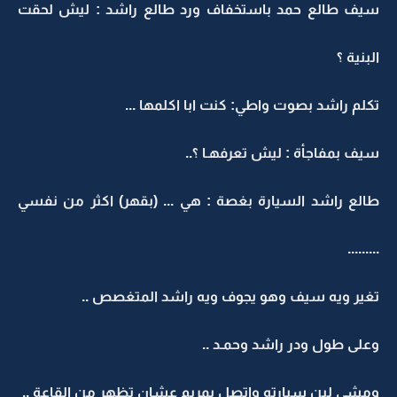
سيف طالع حمد باستخفاف ورد طالع راشد : ليش لحقت
البنية ؟
تكلم راشد بصوت واطي: كنت ابا اكلمها ...
سيف بمفاجأة : ليش تعرفهـا ؟..
طالع راشد السيارة بغصة : هي ... (بقهر) اكثر من نفسي
.........
تغير ويه سيف وهو يجوف ويه راشد المتغصص ..
وعلى طول ودر راشد وحمـد ..
ومشى لين سيارته واتصل بمريم عشان تظهر من القاعة ..