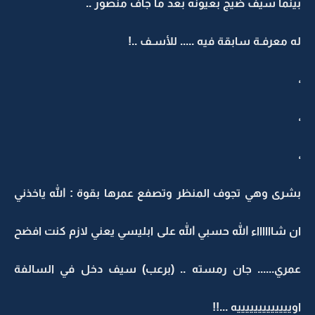
بينما سيف ضيج بعيونه بعد ما جاف منصور ..
له معرفـة سابقة فيه ..... للأسـف ..!
،
،
،
بشرى وهي تجوف المنظر وتصفع عمرها بقوة : الله ياخذني
ان شااااااء الله حسبي الله على ابليسي يعني لازم كنت افضح
عمري...... جان رمسته .. (برعب) سيف دخل في السالفة
اويييييييييييييه ...!!