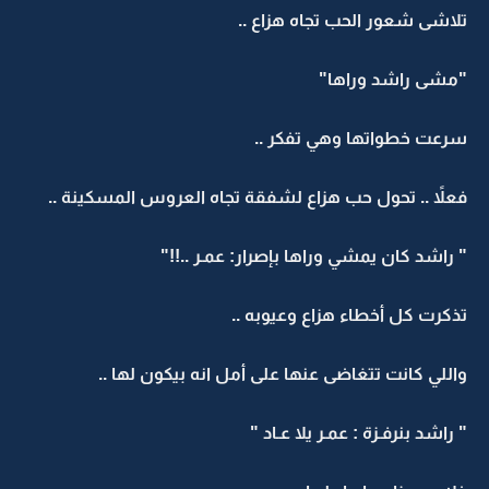
تلاشى شعور الحب تجاه هزاع ..
"مشى راشد وراها"
سرعت خطواتها وهي تفكر ..
فعلاً .. تحول حب هزاع لشفقة تجاه العروس المسكينة ..
" راشد كان يمشي وراها بإصرار: عمـر ..!!"
تذكرت كل أخطاء هزاع وعيوبه ..
واللي كانت تتغاضى عنها على أمل انه بيكون لها ..
" راشد بنرفـزة : عمـر يلا عـاد "