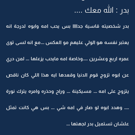
بدر : الله معك ....
بدر شخصيته قاسية جداااا بس يحب امه وابوه لدرجة انه
يعتبر نفسه هو الولي عليهم مو العكس ...مع انه لسى توى
عمره اربع وعشرين ....وخاصة امه مايحب يزعلها ... لمن دري
عن ابوه تزوج قوم الدنيا وقعدها ايه هذا اللي كان ناقص
يتزوج على امه ... مسيكينة ... وراح وحذره وامره يترك نورة
.... وهدد ابوه لو صار في امه شي ... بس هي كانت تمثل
علشان تستميل بدر لجهتها ...