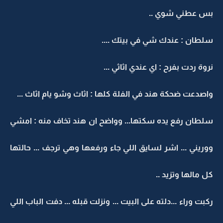
بس عطني شوي ..
سلطان : عندك شي في بيتك ....
نروة ردت بفرح : اي عندي اثاثي ...
واصدعت ضحكة هند في الفلة كلها : اثاث وشو يام اثاث ...
سلطان رفع يده سكتها... وواضح ان هند تخاف منه : امشي
ووريني ... اشر لسايق اللي جاء ورفعها وهي ترجف ... حالتها
كل مالها وتزيد ..
ركبت وراء ...دلته على البيت ... ونزلت قبله ... دفت الباب اللي