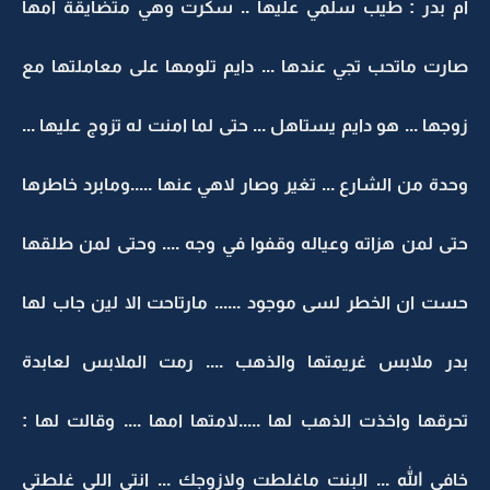
ام بدر : طيب سلمي عليها .. سكرت وهي متضايقة امها
صارت ماتحب تجي عندها ... دايم تلومها على معاملتها مع
زوجها ... هو دايم يستاهل ... حتى لما امنت له تزوج عليها ...
وحدة من الشارع ... تغير وصار لاهي عنها .....ومابرد خاطرها
حتى لمن هزاته وعياله وقفوا في وجه .... وحتى لمن طلقها
حست ان الخطر لسى موجود ...... مارتاحت الا لين جاب لها
بدر ملابس غريمتها والذهب .... رمت الملابس لعابدة
تحرقها واخذت الذهب لها .....لامتها امها .... وقالت لها :
خافي الله ... البنت ماغلطت ولازوجك ... انتي اللي غلطتي