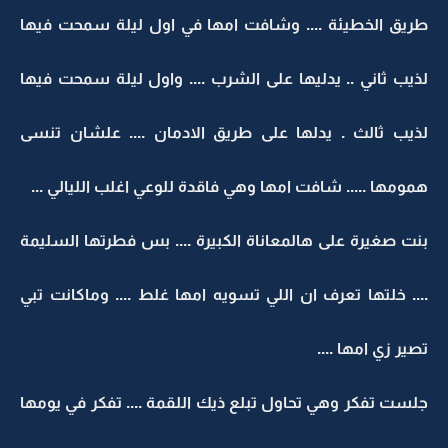
طريق الخطيئة .... وشافت امها في اول ليلة سمحت فيها
لذيب ثاني .. يدليها على الشرب .... واول ليلة سمحت فيها
لذيب ثالث . يدلها على طريق الادمان .... علشان تنسى
همومها ..... شافت امها وهي فاقدة للوعي اغلب الليالي ...
بنت صغيرة على هالمعاناة الكبيرة .... بس فطرتها السليمة
.... خلتها تعرف ان اللي تسويه امها غلط .... وماكانت تبي
تصير زي امها ....
جلست تفكر وهي تحاول تبلع ذيك اللقمة .... تفكر في يومها