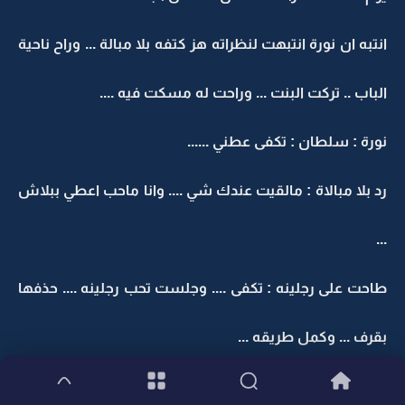
انتبه ان نورة انتبهت لنظراته هز كتفه بلا مبالة ... وراح ناحية
الباب .. تركت البنت ... وراحت له مسكت فيه ....
نورة : سلطان : تكفى عطني ......
رد بلا مبالاة : مالقيت عندك شي .... وانا ماحب اعطي ببلاش
...
طاحت على رجلينه : تكفى .... وجلست تحب رجلينه .... حذفها
بقرف ... وكمل طريقه ...
رفعت نظرها للبنت اللي كانت تتفرج .. سحبتها له ...