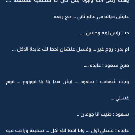
يهمه رضى امه وابوه بس كان ذا شخصية مستقلة ....
عايش حياته في عالم ثاني ... مع ربعه
حب راس امه وجلس .....
ام بدر : روح غير ... وغسل علشان تحط لك عابدة الاكل ...
صرخ سعود : عابدة ....
وجت شهقت : سعود ... ايش هذا يلا يلا قوووم ... قوم
غسلي ...
سعود : طيب انا جوعان ..
عابدة : غسلي اول ... وانا احط لك اكل ... سحبته وراحت فيه