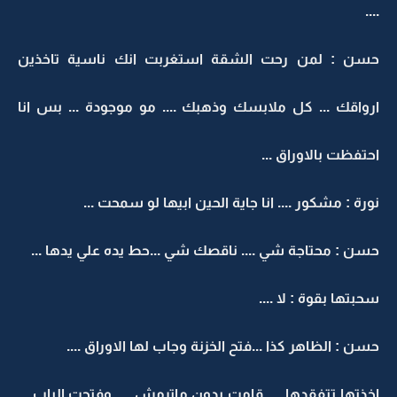
....
حسن : لمن رحت الشقة استغربت انك ناسية تاخذين
ارواقك ... كل ملابسك وذهبك .... مو موجودة ... بس انا
احتفظت بالاوراق ...
نورة : مشكور .... انا جاية الحين ابيها لو سمحت ...
حسن : محتاجة شي .... ناقصك شي ...حط يده علي يدها ...
سحبتها بقوة : لا ....
حسن : الظاهر كذا ...فتح الخزنة وجاب لها الاوراق ....
اخذتها تتفقدها .... قامت بدون ماترمش .... وفتحت الباب ...