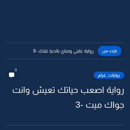
بارت من
رواية غايتي ومناي بالدنيا غلاك -8
0
روايات_غرام
رواية اصعب حياتك تعيش وانت
جواك ميت -3