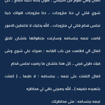
انفال وهي تقوم من الكرسي : اقول يالله خلينا نطلع .. كل
شوي قلتي لي حنا متزوجات .. حنا متزوجات اقولك خينا
نجلس قدام قلتي لي متزوجات .. الله يخليك لا تخلطين الامور
قامت نجمه ببتسامه وسارعت بخطواتها علشان تلحق
انفال الي اطلعت من باب القاعه : صبرك علي شوي وش
فيك طرتي فيني .. كل هذا علشان ما رضيت نجلس قدام
انفال التفتت على نجمه .. ببتسامه : لا طبعا .. ( كملت
بتنهيده خفيفه ) .. الله يصبرني باقي لي محاظره
نجمه ببتسامه : متى محاظرتك