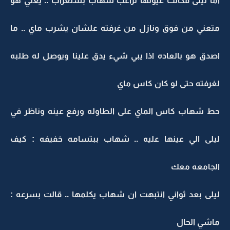
اما ليلى فكانت عيونها تراغب شهاب بستغراب .. يعني هو
متعني من فوق ونازل من غرفته علشان يشرب ماي .. ما
اصدق هو بالعاده اذا يبي شيء يدق علينا ويوصل له طلبه
لغرفته حتى لو كان كاس ماي
حط شهاب كاس الماي على الطاوله ورفع عينه وناظر في
ليلى الي عينها عليه .. شهاب ببتسامه خفيفه : كيف
الجامعه معك
ليلى بعد ثواني انتبهت ان شهاب يكلمها .. قالت بسرعه :
ماشي الحال