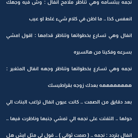
نجمه ببتسامه وهي تناظر ملامح انفال : وش فيه وجهك
انعفس كذا .. ما اظن في كلام شيء غلط او عيب
انفال وهي تسارع بخطواتها وتناظر قدامها : اقول امشي
بسرعه وفكينا من هالسيره
نجمه وهي تسارع بخطواتها وتناظر وجهه انفال المتغير :
ههههههههه بعدك زوجه بقراطيسك
بعد دقايق من الصمت .. كانت عيون انفال تراغب البنات الي
حولها .. التفتت على نجمه الي تمشي جنبها وناظرت فيها ..
انفال بتردد : نجمه .. ( صمت ثواني ) .. قول لي مثل ايش هل