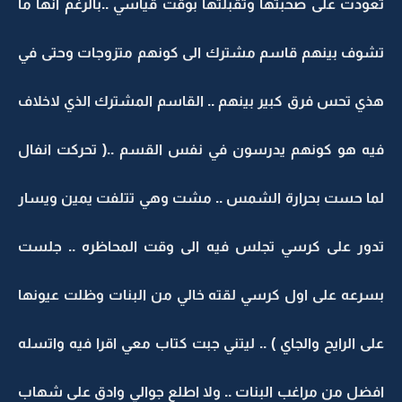
تعودت على صحبتها وتقبلتها بوقت قياسي ..بالرغم انها ما
تشوف بينهم قاسم مشترك الى كونهم متزوجات وحتى في
هذي تحس فرق كبير بينهم .. القاسم المشترك الذي لاخلاف
فيه هو كونهم يدرسون في نفس القسم ..( تحركت انفال
لما حست بحرارة الشمس .. مشت وهي تتلفت يمين ويسار
تدور على كرسي تجلس فيه الى وقت المحاظره .. جلست
بسرعه على اول كرسي لقته خالي من البنات وظلت عيونها
على الرايح والجاي ) .. ليتني جبت كتاب معي اقرا فيه واتسله
افضل من مراغب البنات .. ولا اطلع جوالي وادق على شهاب