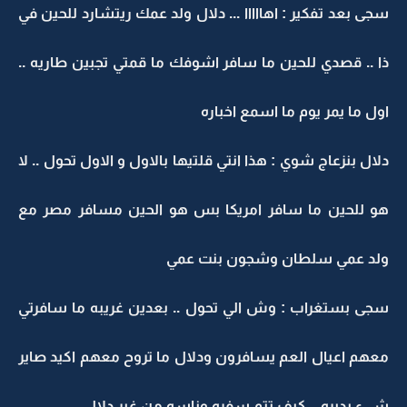
سجى بعد تفكير : اهااااا ... دلال ولد عمك ريتشارد للحين في
ذا .. قصدي للحين ما سافر اشوفك ما قمتي تجبين طاريه ..
اول ما يمر يوم ما اسمع اخباره
دلال بنزعاج شوي : هذا انتي قلتيها بالاول و الاول تحول .. لا
هو للحين ما سافر امريكا بس هو الحين مسافر مصر مع
ولد عمي سلطان وشجون بنت عمي
سجى بستغراب : وش الي تحول .. بعدين غريبه ما سافرتي
معهم اعيال العم يسافرون ودلال ما تروح معهم اكيد صاير
شيء بديره .. كيف تتم سفره وناسه من غير دلال