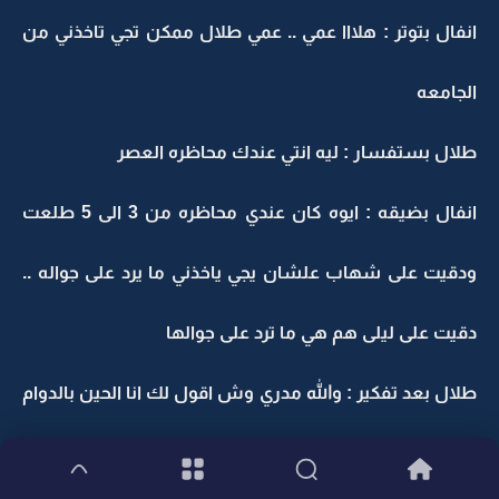
انفال بتوتر : هلااا عمي .. عمي طلال ممكن تجي تاخذني من
الجامعه
طلال بستفسار : ليه انتي عندك محاظره العصر
انفال بضيقه : ايوه كان عندي محاظره من 3 الى 5 طلعت
ودقيت على شهاب علشان يجي ياخذني ما يرد على جواله ..
دقيت على ليلى هم هي ما ترد على جوالها
طلال بعد تفكير : والله مدري وش اقول لك انا الحين بالدوام
والدكتور طالبني ما اعتقد اني اقدر اطلع الحين .. وين سواق