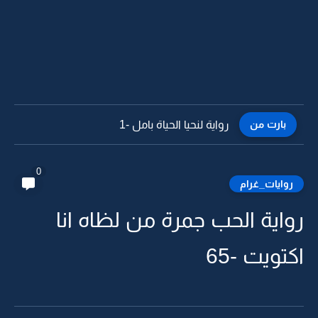
بارت من
رواية كل مين بعقله راضي -20 البارت الاخير
0
روايات_غرام
رواية الحب جمرة من لظاه انا
اكتويت -65