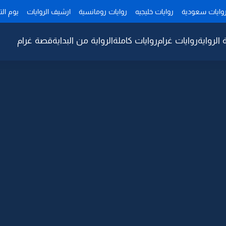
وايات سعودية
روايات خليجيه
روايات رومانسية
ارشيف الروايات
يوم ال
 الرواية
روايات غرام
روايات كاملة
الرواية من البداية
قصة غرام