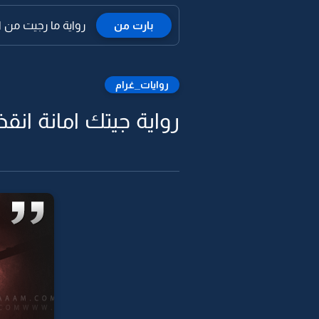
بارت من
رواية ما رجيت من ال
روايات_غرام
رواية جيتك امانة انقذي