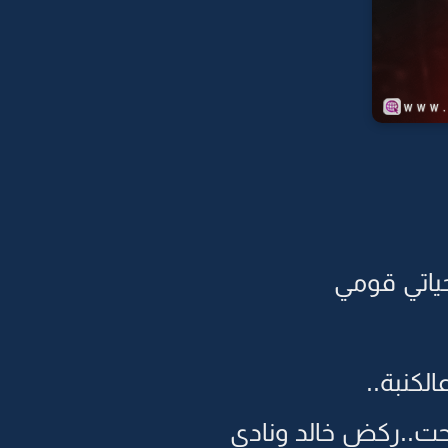
حياتي قومي
لكنبة..
حت..ركض خالد ونادى