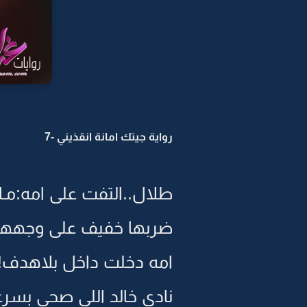
رواية جيتك امانة انقذيني -7
طلال..التفت على امه:مـا
ضربها خفيف على وجهها.
امه دخلت داخل بلاهدف!!
نادى خالد اللي صحى بسر