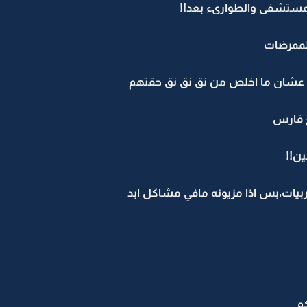
لمستشفى والطوارىء بعد!!
لممرضات
نا عشان ما اخلص من نق نق نق حقتهم
ع فارس
ين!!
مربيات،بس اذا مزيونه مافي مشاكل ابد
كم