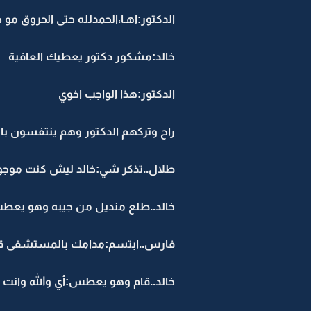
الدكتور:اهـا،الحمدلله حتى الحروق مو 
خالد:مشكور دكتور يعطيك العافية
الدكتور:هذا الواجب اخوي
راح وتركهم الدكتور وهم ينتفسون بار
طلال..تذكر شي:خالد ليش كنت موجود 
خالد..طلع منديل من جيبه وهو يعطس:
فارس..ابتسم:مدامك بالمستشفى قوم 
خالد..قام وهو يعطس:أي والله وانت ص