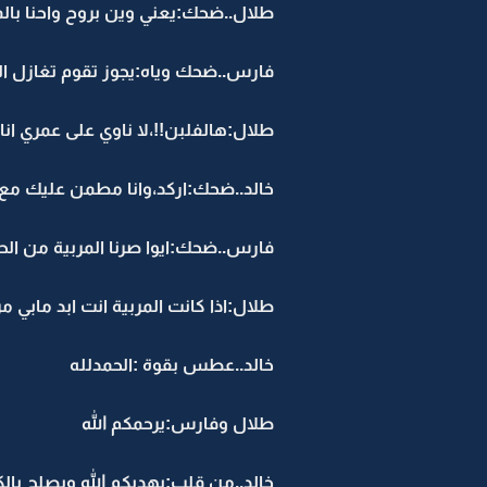
طلال..ضحك:يعني وين بروح واحنا با
فارس..ضحك وياه:يجوز تقوم تغازل ا
طلال:هالفلبن!!،لا ناوي على عمري ا
خالد..ضحك:اركد،وانا مطمن عليك م
فارس..ضحك:ايوا صرنا المربية من الح
طلال:اذا كانت المربية انت ابد مابي 
خالد..عطس بقوة :الحمدلله
طلال وفارس:يرحمكم الله
خالد..من قلب:يهديكم الله ويصلح بال