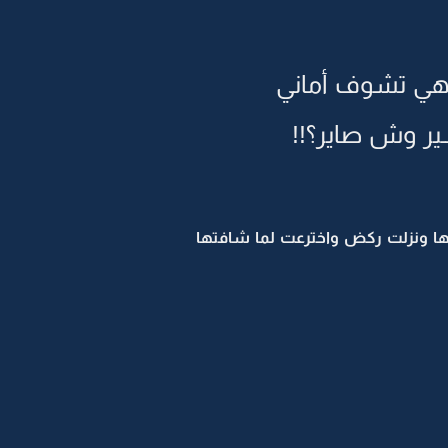
 وهي تشوف أماني
ر وش صاير؟!!
ها ونزلت ركض واخترعت لما شافتها