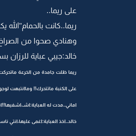
على ريما..
ريما..كانت بالحمام"الله
وهنادي صحوا من الصراخ
خالد:جيبي عباية للرزان 
ريما ظلت جامدة من الخرعة ماتحركت
على الكنبة ماتتحرك!! وماانتبهت لوج
اماني..مدت له العباية:اشـ،اشفيها!!ا
خالد..اخذ العباية:اغمى عليها،انتي ناسي