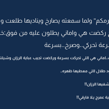
 يكرمكم" ولما سمعته يصارخ ويناديها طلعت
 ركضت هي واماني يطلون عليه من فوق:خــي
بسرعة تحركي..وصرخ..بسرعة
..اماني هي اللي تحركت بسرعة وركضت تجيب عباية الرزان وشيلت
ود طلال اللي معطيها ظهره..
شفيها الرزان!!
ة عمرج يـلا فارقي!!