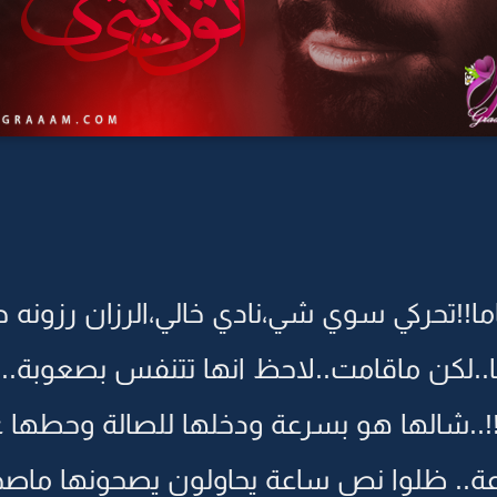
ما!!تحركي سوي شي،نادي خالي،الرزان رزونه 
.لكن ماقامت..لاحظ انها تتنفس بصعوبة..
..شالها هو بسرعة ودخلها للصالة وحطها عا
عة.. ظلوا نص ساعة يحاولون يصحونها ماص