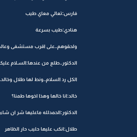
فارس:تعالي معاي طيب
هنادي:طيب بسرعة
ولحقوهم..على اقرب مستشفى وعالطوا
الدكتور..طلع من عندها:السـلام عليكم
الكل رد السلام..ونط لها طلال وخالد..
خالد:انا خالها وهذا اخوها طمنا؟
الدكتور:الحمدلله ماعليها شر ان 
طلال:انكب عليها حليب حار الظاهر