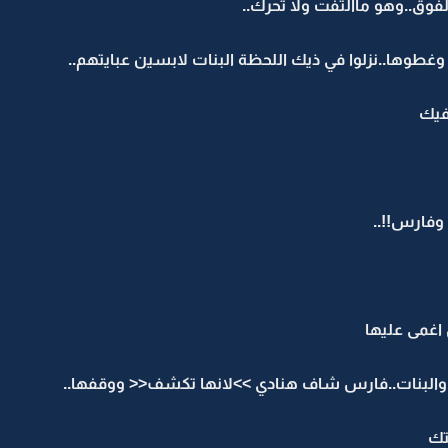
وق..وهو ماالتفت ولا تحرك..
وغطوها..نزلوا في ذيك اللحظة البنات لابسين عبايتهم..
فيك
وفارس!!..
اغمى عليها
والبنات..فارس شاف هنادي >>لانها تكشف<< ووقفها..
تك