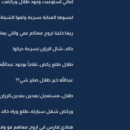
اماني استوعبت وجود طلال وركضت لف
لبسوها العباية بسرعة ولفوا الشيلة 
ريما:خلينا نروح معاكم عمي واللي يعا
خالد..شال الرزان:بسرعة حركوا
طلال طلع ركض..تقاجأ بوجود عبدالله 
عبدالله:خير طلال صاير شي؟؟
طلال..مستعجل:بعدين بعدين،الرزان 
وركض شغل سيارته..طلع وراه خالد 
هنادي:فارس ابي اروح معاهم مو وق