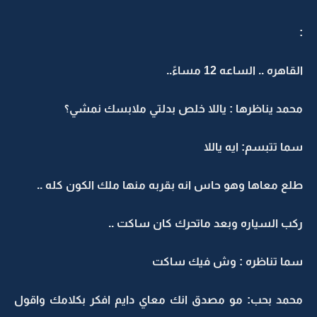
:
القاهره .. الساعه 12 مساءً..
محمد يناظرها : ياللا خلص بدلتي ملابسك نمشي؟
سما تتبسم: ايه ياللا
طلع معاها وهو حاس انه بقربه منها ملك الكون كله ..
ركب السياره وبعد ماتحرك كان ساكت ..
سما تناظره : وش فيك ساكت
محمد بحب: مو مصدق انك معاي دايم افكر بكلامك واقول