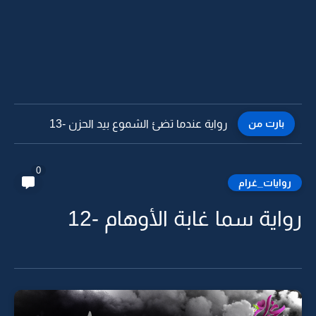
بارت من
رواية عندما تضئ الشموع بيد الحزن -12
0
روايات_غرام
رواية سما غابة الأوهام -12