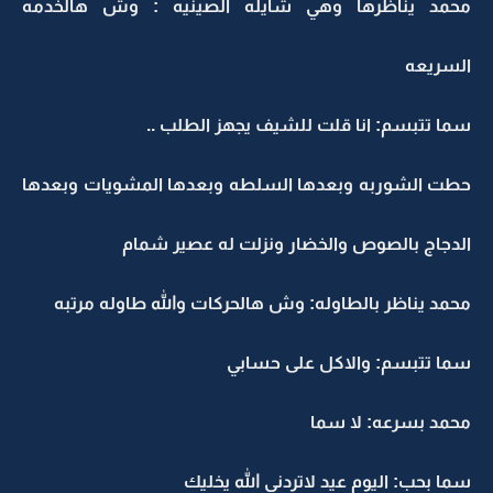
محمد يناظرها وهي شايله الصينيه : وش هالخدمه
السريعه
سما تتبسم: انا قلت للشيف يجهز الطلب ..
حطت الشوربه وبعدها السلطه وبعدها المشويات وبعدها
الدجاج بالصوص والخضار ونزلت له عصير شمام
محمد يناظر بالطاوله: وش هالحركات والله طاوله مرتبه
سما تتبسم: والاكل على حسابي
محمد بسرعه: لا سما
سما بحب: اليوم عيد لاتردني الله يخليك