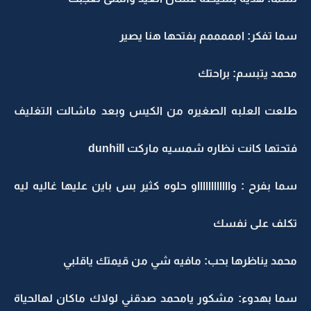
سما تفكر: امممممم بفتحها هنا يصير
محمد يتبسم: براحتك
طلعت العلبه الصغيره من الكيس وبعد ماشالت التغليف
فتحتها كانت نظاره شمسيه ماركت dunhill
سما بفرح : وااااااااااااو حلوه كثير بس باين عليها غاليه ليه
تكلف على نفسك
محمد يناظرها بحب: مافيه شي من قيمتك ياقلبي
سما بهدوء: مشكور يامحمد صدقني لولاك ماكان لهالحياة