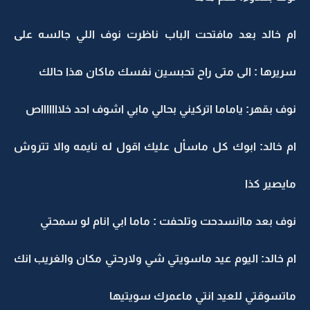
ام خالد بعد مافتحت الباب ناظرت نوف اللي جالسه على
سريرها : الى متى راح تحبسين نفسك ماكان هذا حالك
نوف بقهر: ياماما اتركيني بحالي مابي اشوف احد خلاااااااص
ام خالد: ابوك كل ماسأل عليك اقول له نايمه والا تتروش
مايصير كذا
نوف بعد ماانسدحت وتلحفت : ماما ابي انام لو سمحتي
ام خالد: اليوم عيد ماسويتي شي ولارحتي مكان والغريب انك
ماتسوقتي للعيد انتي ماعمرك سويتيها