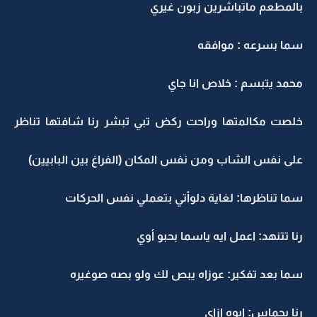
بالمطعم ماتباشرين زبون غيري
سما بسرعه : موافقه
محمد يتبسم : خلاص انا جاي
خلصت مكالمتها وراحت ركض تبي تبشر رنا شافتها تناظر
على نفس الشاب ومن نفس المكان (الفراغ بين البابيين)
سما تناظرها: لغاية دلوأتي بتعملي نفس الحركات
رنا تتنهد: اعمل ايه ياسما بحبو أوي
سما بعد تفكير: عوزاه يبص لك ولو بصه صوغيره
رنا بحماس: ايوه ازاي