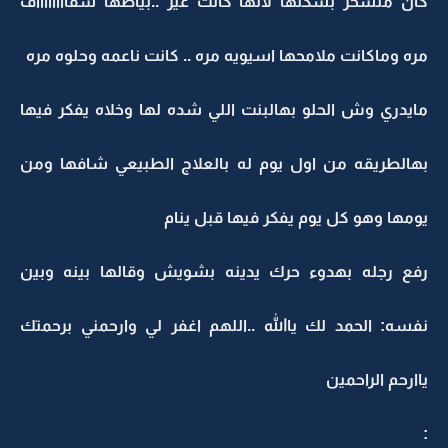
كان منسحر بشكلها لأنها كانت غير ..بياضها شفااااااااف
مره وماكانت ملامحها اسيويه مره .. كانت ناعمه وحلوه مره
مايدري وش الحلو بهالبنت اللي شده لها وخلاه يفكر فيها
بهالطريقه من اول يوم له بالعلاج الطبيعي شافها ومن
يومها وهو كل يوم يفكر فيها قبل ينام
رفع رجله بهدوء حرك يدينه بشويش وقالها بينه وبين
نفسه: الحمد لك ياالله ..اللهم اغفر لي وارحمني برحمتك
ياارحم الراحمين
: