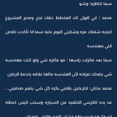
سما تناظره: وشو
محمد : ابي اقول لك المخطط حقك نجح ومدير المشروع
اعجبه شغلك مره وشكرني اليوم عليه سما انا تأكدت خلاص
انتي مهندسه
سما بعد مانزلت راسها : مو فاكره شي ولو كنت مهندسه
شي يضحك صراحه لأن الهندسه مالها علاقه بخدمة الزباين
محمد بحنان: لاتزعلين ياقلبي بكره كل شي يتغير صدقيني ..
مد يده للكرسي الخلفيه من السياره وسحب كيس اعطاه
لسما: هديه بسيطه عشان العيد واتمنى تعجبك