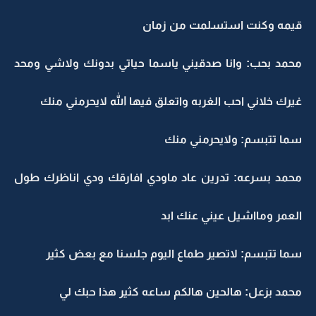
قيمه وكنت استسلمت من زمان
محمد بحب: وانا صدقيني ياسما حياتي بدونك ولاشي ومحد
غيرك خلاني احب الغربه واتعلق فيها الله لايحرمني منك
سما تتبسم: ولايحرمني منك
محمد بسرعه: تدرين عاد ماودي افارقك ودي اناظرك طول
العمر ومااشيل عيني عنك ابد
سما تتبسم: لاتصير طماع اليوم جلسنا مع بعض كثير
محمد بزعل: هالحين هالكم ساعه كثير هذا حبك لي