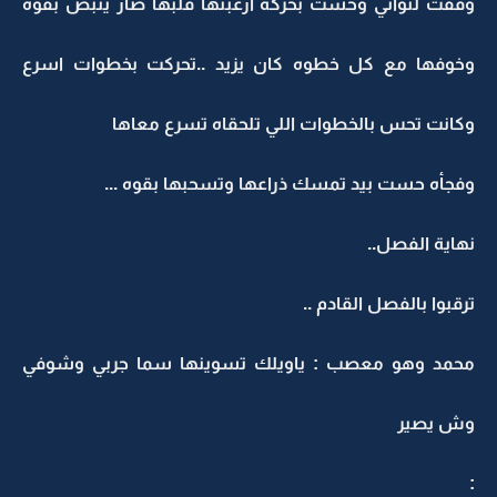
وقفت لثواني وحست بحركه ارعبتها قلبها صار ينبض بقوه
وخوفها مع كل خطوه كان يزيد ..تحركت بخطوات اسرع
وكانت تحس بالخطوات اللي تلحقاه تسرع معاها
وفجأه حست بيد تمسك ذراعها وتسحبها بقوه ...
نهاية الفصل..
ترقبوا بالفصل القادم ..
محمد وهو معصب : ياويلك تسوينها سما جربي وشوفي
وش يصير
: