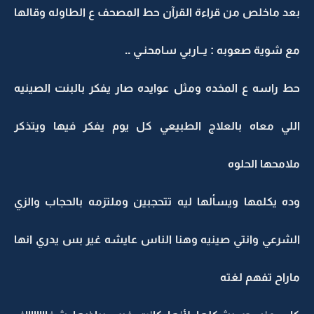
بعد ماخلص من قراءة القرآن حط المصحف ع الطاوله وقالها
مع شوية صعوبه : يــاربي سامحنـي ..
حط راسه ع المخده ومثل عوايده صار يفكر بالبنت الصينيه
اللي معاه بالعلاج الطبيعي كل يوم يفكر فيها ويتذكر
ملامحها الحلوه
وده يكلمها ويسألها ليه تتحجبين وملتزمه بالحجاب والزي
الشرعي وانتي صينيه وهنا الناس عايشه غير بس يدري انها
ماراح تفهم لغته