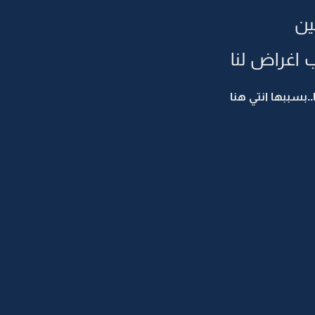
ين
 اغراض لنا
..بسببها انتي هنا