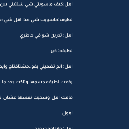
امل:كيف ماسويتي شي شلتيني بين اي
لطوف:ماسويت شي هذا اقل شي ممك
امل: تدرين شو في خاطري
لطيفه: خير
امل: انج تضميني بقو..مشتاقتلج وايد
رفعت لطيفه جسمها وتاكت بعد ما كا
قامت امل وسحبت نفسها عشان تيلس..
امول
امل: وانا اموت فيج ....