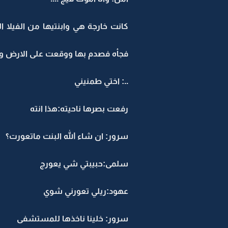
كانت خارجة هي وابنتيها من الفيلا ا
فجأه فصدم بها ووقعت على الارض وجر
..: اختي طمنيني
رفعت بصرها ناحيته:هذا انته
سرور: ان شاء الله البنت ماتعورت؟
سلمى:حبيبتي شي يعورج
عهود:ريلي تعورني شوي
سرور: خلينا ناخذها للمستشفى