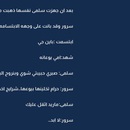
بعد ان جهزت سلمى نفسها ذهبت معه 
سرور وقد بانت على وجهه الابتسامه
ابتسمت :باين جي
شهد:امي يوعانه
سلمى: صبري حبيبتي شوي وبنروح الب
سرور: حرام تخلينها بيوعها..شرايج اخذه
سلمى:ماريد اثقل عليك
سرور:لا ابد..