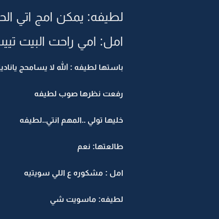
لطيفه: يمكن امج اتي الح
امل: امي راحت البيت تييب
باستها لطيفه : الله لا يسامحج ياناديا
رفعت نظرها صوب لطيفه
خليها تولي ..المهم انتي..لطيفه
طالعتها: نعم
امل : مشكوره ع اللي سويتيه
لطيفه: ماسويت شي