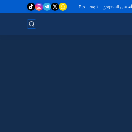
تأسيس السعودي
تنويه
P p