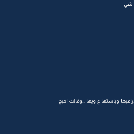
ي شي
يها وباستها ع ويها ..وقالت احبج