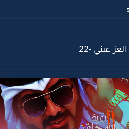
لعز عيني -22