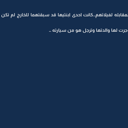
لمقابله لفيلاتهم..كانت احدى ابنتيها قد سبقتهما للخارج لم ت
ت لها والدتها وترجل هو من سيارته ..