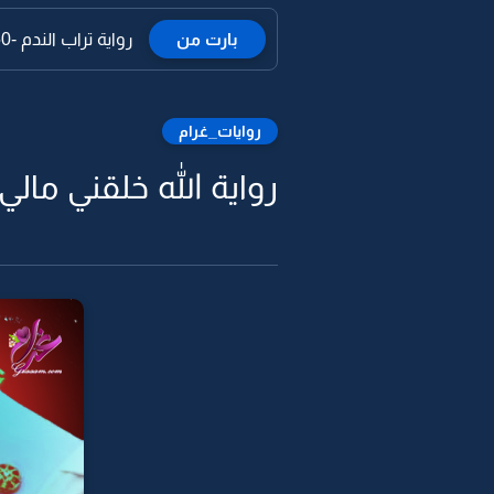
بارت من
رواية تراب الندم -50
روايات_غرام
رواية الله خلقني مالي ا