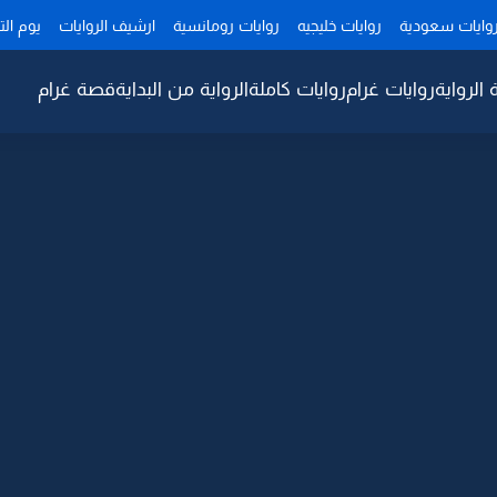
وايات سعودية
روايات خليجيه
روايات رومانسية
ارشيف الروايات
يوم ال
 الرواية
روايات غرام
روايات كاملة
الرواية من البداية
قصة غرام