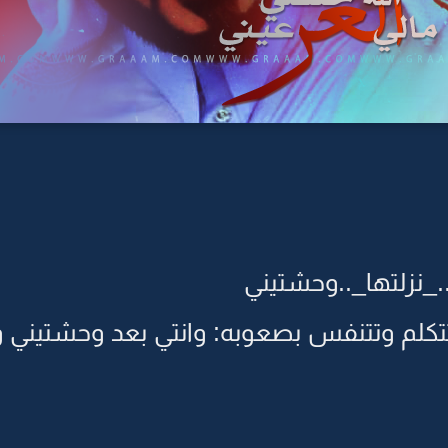
_نزلتها_..وحشتيني
تكلم وتتنفس بصعوبه: وانتي بعد وحشتيني وا