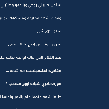
سلمى:حبيبتي روحي ويا عمو وهاتيلي 
وقفت شهد مد ايده ومسكها:شو تبينا
سلمى:اي شي
سرور: اوكي عن اذنج..ياللا حبيبتي
بعد الكلام الذي قاله لوالده طلب عل
مفاجىء لها..فجلست مع شمه ...
موزه:مادري شبلاه ابوج معصب ؟
طبعا شمه عندها علم بالامر ولكنها ل