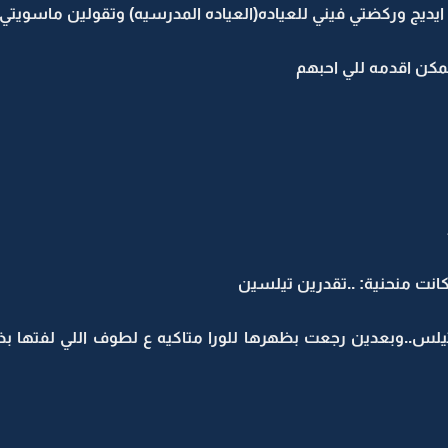
ديج وركضتي فيني للعياده(العياده المدرسيه) وتقولين ماسويت
ن اقدمه للي احبهم
نت منحنية: ..تقدرين تيلسين
وبعدين رجعت بظهرها للورا متاكيه ع لطوف اللي لفتها بذراع