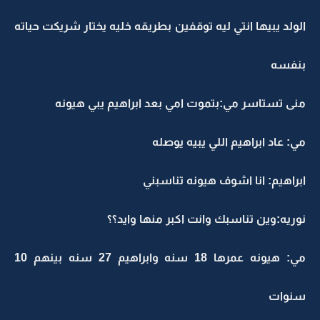
الولد يبيها انتي ليه توقفين بطريقه خليه يختار شريكت حياته
بنفسه
منى تستاسر مي:بتموت امي بعد ابراهيم يبي هيونه
مي: عاد ابراهيم اللي يبيه يوصله
ابراهيم: انا اشوف هيونه تناسبني
نوريه:وين تناسبك وانت اكبر منها وايد؟؟
مي: هيونه عمرها 18 سنه وابراهيم 27 سنه بينهم 10
سنوات