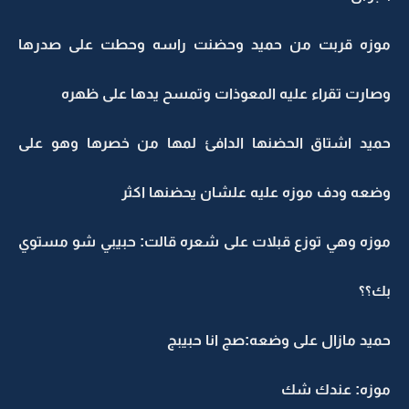
موزه قربت من حميد وحضنت راسه وحطت على صدرها
وصارت تقراء عليه المعوذات وتمسح يدها على ظهره
حميد اشتاق الحضنها الدافئ لمها من خصرها وهو على
وضعه ودف موزه عليه علشان يحضنها اكثر
موزه وهي توزع قبلات على شعره قالت: حبيبي شو مستوي
بك؟؟
حميد مازال على وضعه:صج انا حبيبج
موزه: عندك شك