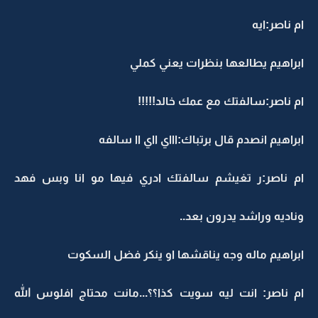
ام ناصر:ايه
ابراهيم يطالعها بنظرات يعني كملي
ام ناصر:سالفتك مع عمك خالد!!!!!
ابراهيم انصدم قال برتباك:اااي ااي اا سالفه
ام ناصر:ر تغيشم سالفتك ادري فيها مو انا وبس فهد
وناديه وراشد يدرون بعد..
ابراهيم ماله وجه يناقشها او ينكر فضل السكوت
ام ناصر: انت ليه سويت كذا؟؟...مانت محتاج افلوس الله