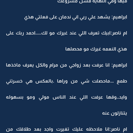
فيها وفي النهايه فشل مشروعك
ابراهيم: يشهد علي ربي اني ندمان على فعلتي هذي
ام ناصر:ابيك تعرف اللي عند غيرك مو لك.....احمد ربك على
هذي النعمه غيرك مو محصلها
ابراهيم: انا عرفت بعد زواجي من مرام والكل يعرف ماخذها
طمع ...ماحصلت شي من وراها .بالعكس هي خسرتني
وايد..وقها عرفت اللي عند الناس مولي ومو بسهوله
يتنازلون عنه
ام ناصر:انا ملاحظه عليك تغيرت واجد بعد طلاقك من