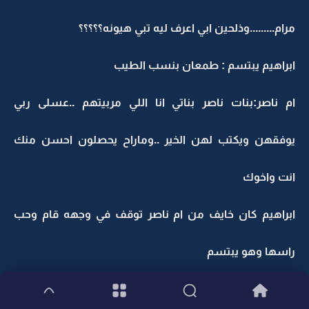
مرام.........وذلحين ابي اعرف ليه تبي هيونه؟؟؟؟؟
ابراهيم يبتسم : طمعان بنسب الطيب
ام ناصر:بنات ناصر بناتي انا اللي مربيتهم ..عسلى ربي
يوفقهن ويكتب لهن الخير ..وماراح يحصلون احسن منك
انت واخوك
ابراهيم كان خايف من ام ناصر توقف في وجهه قام وحب
راسها وهو يبتسم
...............