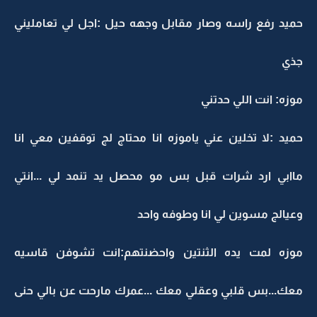
حميد رفع راسه وصار مقابل وجهه حيل :اجل لي تعامليني
جذي
موزه: انت اللي حدتني
حميد :لا تخلين عني ياموزه انا محتاج لج توقفين معي انا
ماابي ارد شرات قبل بس مو محصل يد تنمد لي ...انتي
وعيالج مسوين لي انا وطوفه واحد
موزه لمت يده الثنتين واحضنتهم:انت تشوفن قاسيه
معك...بس قلبي وعقلي معك ...عمرك مارحت عن بالي حنى