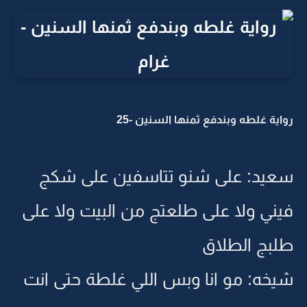
رواية غلطه وبندفع ثمنها السنين -25
سعيد: على شنو تتاسفين على شكج
فيني ولا على طلعتج من البيت ولا على
طلبج الطلاق
شيخه: مو انا وبس اللي غلطة حتى انت