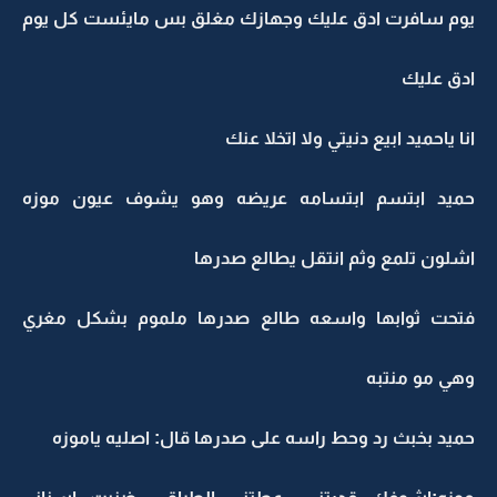
يوم سافرت ادق عليك وجهازك مغلق بس مايئست كل يوم
ادق عليك
انا ياحميد ابيع دنيتي ولا اتخلا عنك
حميد ابتسم ابتسامه عريضه وهو يشوف عيون موزه
اشلون تلمع وثم انتقل يطالع صدرها
فتحت ثوابها واسعه طالع صدرها ملموم بشكل مغري
وهي مو منتبه
حميد بخبث رد وحط راسه على صدرها قال: اصليه ياموزه