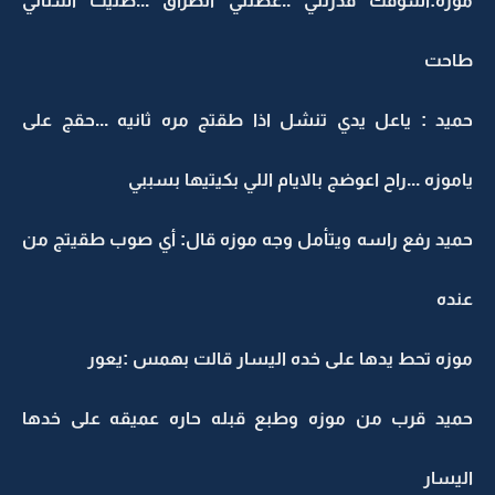
موزه:اشوفك قدرتني ..عطتني الطراق ...ضنيت اسناني
طاحت
حميد : ياعل يدي تنشل اذا طقتج مره ثانيه ...حقج على
ياموزه ...راح اعوضج بالايام اللي بكيتيها بسببي
حميد رفع راسه ويتأمل وجه موزه قال: أي صوب طقيتج من
عنده
موزه تحط يدها على خده اليسار قالت بهمس :يعور
حميد قرب من موزه وطبع قبله حاره عميقه على خدها
اليسار