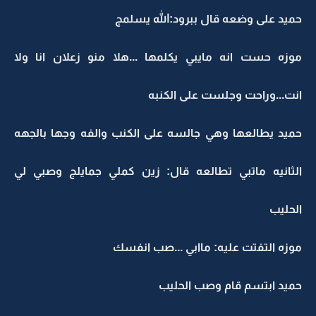
حميد على وضعه قال ببرود:الله يسلمج
موزه حست انه مايبي يكلمها ...هلا منو زعلان انا ولا
انت...وراحت وجلست على الكنبه
حميد يطالعها وهي جالسه على الكنب والفه وجها بالجهه
الثانيه ماتبي تطالعه قال: زين كملي جمايلج وصبي لي
الحليب
موزه التفتت عليه: ماابي ...صب انفسك
حميد ابتسم قام وصب الحليب