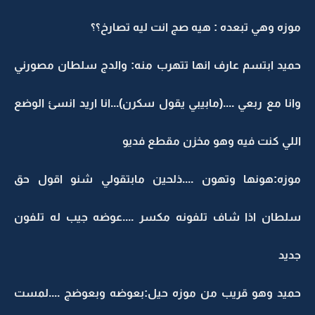
موزه وهي تبعده : هيه صج انت ليه تصارخ؟؟
حميد ابتسم عارف انها تتهرب منه: والدج سلطان مصورني
وانا مع ربعي ....(مابيبي يقول سكرن)...انا اريد انسئ الوضع
اللي كنت فيه وهو مخزن مقطع فديو
موزه:هونها وتهون ....ذلحين مابتقولي شنو اقول حق
سلطان اذا شاف تلفونه مكسر ....عوضه جيب له تلفون
جديد
حميد وهو قريب من موزه حيل:بعوضه وبعوضج ....لمست