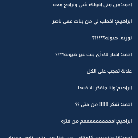
احمد:من متى اقولك شي وتراجع معه
ابراهيـم: اخطب لي من بنات عمى ناصر
نوريه: هيونه؟؟؟؟؟؟
احمد: اختار لك أي بنت غير هيونه؟؟؟؟
علانة تعجب على الكل
ابراهيم:وانا مافكر الا فيها
احمد: تفكر !!!!!! من متى ؟؟
ابراهيم:اممممممممممم من فتره
احمد:انا مانسيت كلمتك ...من خذا من بنات ناصر خسران