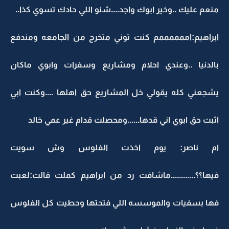
منعم عليك ..وخير ابوك واجد....شنو اللي حادك تسوي كذا..
ابراهيم:اممممممم كنت توني متخرج من الجامعه ومندفع
بالدنيا ..وعندي احلام ومشاريع وسفرات وابوي ماكان
يشجعني كله يقولي خل المشاريع حق اهلها ....وكنت ابي
اثبت حق ابوي اني قدها......ومحصلت قدام غير عمي خالد
ام ناصر: يوم اخذت الفلوس وش سويت
فيها؟؟............ماشافت رد من ابراهيم كملت قالت:لعبت
فها بسفيات والموسسه اللي فتحتها وحطيت كل الفلوس