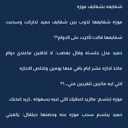
شفايفه بشفايف موزه
موزه شفايفها تذوب بين شفايف حميد تداركت وسحبت
شفايفها قالت:تأخرت على الدوام؟؟
حميد عدل جلسته وقال بغضب: لا تخافين ماعندي دوام
ماخذ اجازه عشر ايام باقي منها يومين وتخلص الاجازه
انتي ليه ماتبين تتقربين مني...؟؟
موزه تبتسم: مااريد اعطيك اللي تبيه بسهوله ..اريد اعذبك
حميد يبتسم سحب موزه عنه وحضنها حيلقال: يكفيني