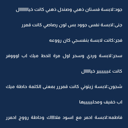
جود:لابسة فستان ذهبي وصندل ذهبي كانت خياااااااال
جنى:لابسة نفس جوود بس لون رصاصي كانت قمرر
فجر:كانت لابسة بنفسجي كان رووعه
سحر:لابسة وردي وسحر اول مرة اتحط ميك اب اوووفر
كانت غيييييير خيااااال
شجون:لابسة زيتوني كانت قمررر بمعنى الكلمة حاطة ميك
اب خفيف ومحليييييها
فاطمه:لابسة احمر مع اسود ملااااك وحاطة رووج احمرر