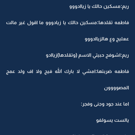
ريم:مسكين حالك يا زياادووو
فاطمه تقلدها:مسكين حالك يا زيادووو ما اقول غير مالت
ععليج وع هالزياادووو
ريم:اشوفج حبيتي الاسم (وتقلدها)زياادو
فاطمه ضربتها:امشي لا بارك الله فيج ولا اف ولد عمج
المصوووون
اما عند جود وجنى وفجر:
يالست يسولفو