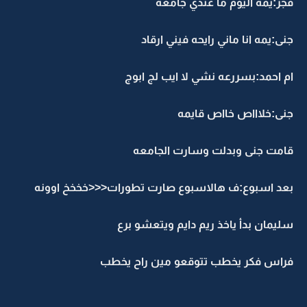
فجر:يمه اليوم ما عندي جامعه
جنى:يمه انا ماني رايحه فيني ارقاد
ام احمد:بسررعه نشي لا ايب لج ابوج
جنى:خلاااص خااص قايمه
قامت جنى وبدلت وسارت الجامعه
بعد اسبوع:ف هالاسبوع صارت تطورات<<<خخخخ اوونه
سليمان بدأ ياخذ ريم دايم ويتعشو برع
فراس فكر يخطب تتوقعو مين راح يخطب