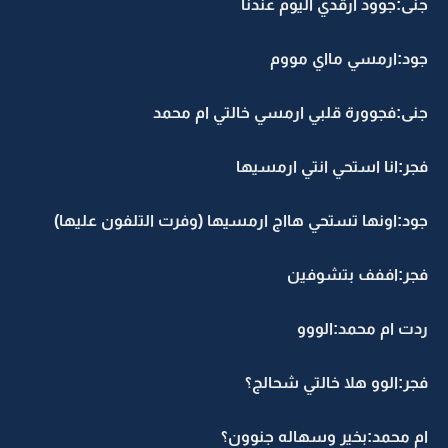
جنى:جوود ارقدي اليوم عندنا
جود:ارمسي مااي مووم
جنى:فجوورة قلبي ارمسي خالتي ام محمد
فجر:انا استحي انتي ارمسيها
جود:اونها تستحي هااج ارمسيها (وفرت التلفون عليها)
فجر:اففف بتشوفين
ردت ام محمد:الووو
فجر:الوو هلا خالتي شحالج؟
ام محمد:بخير وسهاله جنوون؟