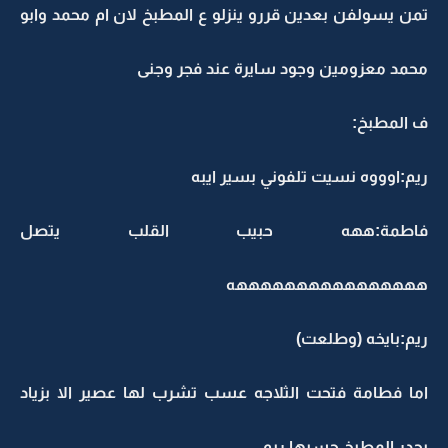
تمن يسولفن بعدين قررو ينزلو ع المطبخ لان ام محمد وابو
محمد معزومين وجود سايرة عند فجر وجنى
ف المطبخ:
ريم:اوووه نسيت تلفوني بسير ايبه
فاطمة:ههه حبيب القلب يتصل
ههههههههههههههههه
ريم:بايخه (وطلعت)
اما فطامة فتحت الثلاجه عسب تشرب لها عصير الا بزياد
يحدر المطبخ حسبها ريم