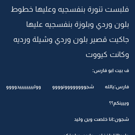
فلبست تنورة بنفسجيه وعليها خطوط
بلون وردي وبلوزة بنفسجيه عليها
جاكيت قصير بلون وردي وشيلة ورديه
وكانت كيووت
ف بيت ابو فارس:
فارس:يالله شجوووووووونوووو وولييييييييدوووو
وييينكم؟؟
شجون:انا خلصت وين وليد