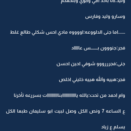
وليد:اانا باخذ امي وابوي وبلحقكم
وسارو وليد وفارس
......اما جنى الدلووعه:اووووه مادي احس شكلي طالع غلط
فجر:جنووون بــــــــس عاااااد
جنى:فجرررووو شوفي احين احسن
فجر:هييه والله هييه خليني اخلص
وام احمد من تحت:يالله ياااااااااااابناااااااااات بسررعه تأخرنا
ع الساعه 7 ونص الكل وصل لبيت ابو سليمان طبعا الكل
يسلم ع زياد