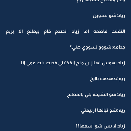
زياد:شو تسوين
التفتت فاطمه اما زياد انصدم قام بيطلع الا بريم
جدامه:شووو تسووي هني؟
زياد يهمس لها:زين منج انقذتيني فديت بنت عمي انا
ريم:ههههه باايخ
زياد:منو الشيخه يلي بالمطبخ
ريم:شو تبالها اربيعتي
زياد:لا بس شو اسمها؟؟