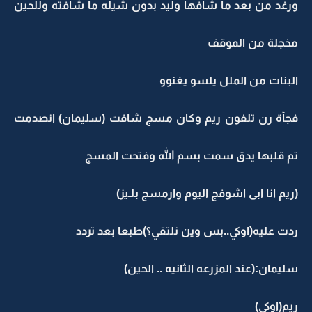
ورغد من بعد ما شافها وليد بدون شيله ما شافته وللحين
مخجلة من الموقف
البنات من الملل يلسو يغنوو
فجأة رن تلفون ريم وكان مسج شافت (سليمان) انصدمت
تم قلبها يدق سمت بسم الله وفتحت المسج
(ريم انا ابى اشوفج اليوم وارمسج بلـيز)
ردت عليه(اوكي..بس وين نلتقي؟)طبعا بعد تردد
سليمان:(عند المزرعه الثانيه .. الحين)
ريم(اوكي)