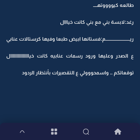
طالعه كيووووتهــــ
رغد:لابسة بني مع بني كانت خيااال
ريــــــــــــــــــــــــــم:فستانها ابيض طبعا وفيها كرستالات عنابي
ع الصدر وعليها ورود رسمات عنابيه كانت خيااااااااااااااال
توقعاتكم .. واسمحووولي ع التقصيرات بأنتظار الردود
البارت السادس