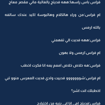
فراس باس راسها:ههه فديتج يالغالية ماني مقصر معاج
ام فراس:من وراء هالكلام وهالبوسة اكيد عندك سالفه
يالله ارمس
فراس:ههه فديت الي تفهمني
ام فراس:ارمس ولا بهون
فراس:هه خلاص خلاص اممم يمه انا فكرت اخطب
ام فراس:شووووووو فدييت ولدي فديت المعرس منوو تبي
اخطبلك انت اشر؟
فراس:فديتج امي انا ابي بنيه من اختيارج