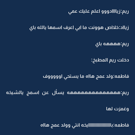
ريم:زياااادووو اعلم عليك عمي
زيااد:خلااص هوونت ما ابي اعرف اسمها يالله باي
ريم:ههههه باي
دخلت ريم المطبخ:
فاطمه:ولد عمج هااه ما يستحي اوووووف
ريم:ههههههههههههههه يسأل عن اسمج يالشيخه
وغمزت لها
فاطمه:بااااااااااااااااااايخه انتي وولد عمج هااه