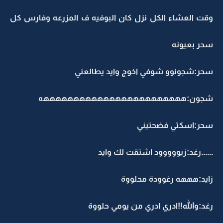
وقت العشاء الكل نزل كان البوفيه ف المزرعه وفارس كل
سحر بعيونه
سحر:شجونوو شوفي اخوج وايد يطالعني
شجون:ههههههههههههههههههههههههه
سحر:اسكتي فضحتيني
......رغد:زيووووود اشتقت لك وايد
زايد:هههه رغوودة محلووة
رغد:والله!!ادري ادري من يومي حلووة