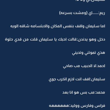
ريم:......اي (ومشت بسرعه)
اما سليمان واقف بنفس المكان والابتسامه شاقه الويه
دخل وهو يدندن:قالت احبك يا سليمان قلت من قدي حلوة
هذي تموتني وتحيني
احمد:لا الحبيب مب صاحي
سليمان:افف انت لازم اتخرب جوي
محمد:مب بس هو انا بعد
فراس وفارس ووليد:ههههههه