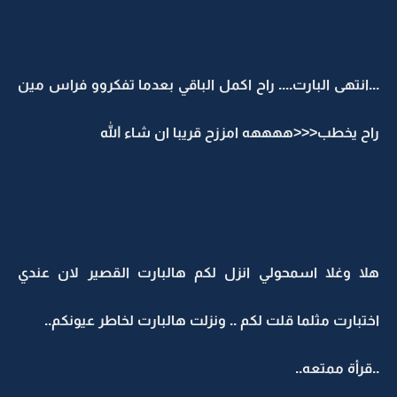
...انتهى البارت.... راح اكمل الباقي بعدما تفكروو فراس مين
راح يخطب<<<ههههه امززح قريبا ان شاء الله
هلا وغلا اسمحولي انزل لكم هالبارت القصير لان عندي
اختبارت مثلما قلت لكم .. ونزلت هالبارت لخاطر عيونكم..
..قرأة ممتعه..