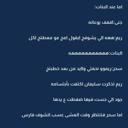
اما عند البنات:
جنى:اففف يوعانه
ريم:ههه الي يشوفج ايقول امج مو معطتج اكل
البنات:هههههههههههه
سحر:ريموو نحفتي واايد من بعد خطبتج
ريم تذكرت سليمان اكتفت بأبتسامه
جود الي حست فيها ضغطت ع يدها
اما سحر فتنتظر وقت العشى عسب اتشوف فارس