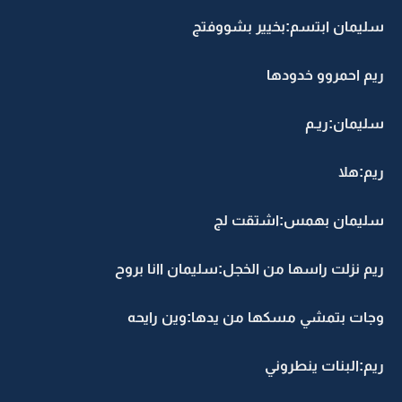
سليمان ابتسم:بخيير بشووفتج
ريم احمروو خدودها
سليمان:ريـم
ريم:هلا
سليمان بهمس:اشتقت لج
ريم نزلت راسها من الخجل:سليمان اانا بروح
وجات بتمشي مسكها من يدها:وين رايحه
ريم:البنات ينطروني