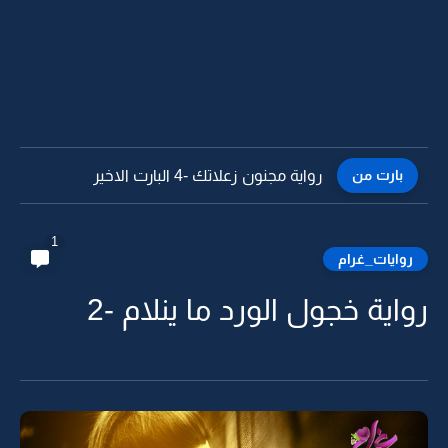
بارت من
رواية مجنون زعلاتك -3
1
روايات_غرام
رواية خجول الورد ما ينلام -2