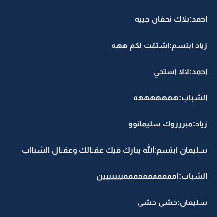
احمد:بلاك نحفان جييه
زياد ابتسم:اشتقت لكم ههه
احمد:لالا استحي
الشباب:هههههههه
زياد:مبررروك سليمانوو
سليمان ابتسم:الله يبارك فيك عقبالك وعقبال الشبااب
الشباب:امممممممممممييييييين
سليمان:حشى حشى