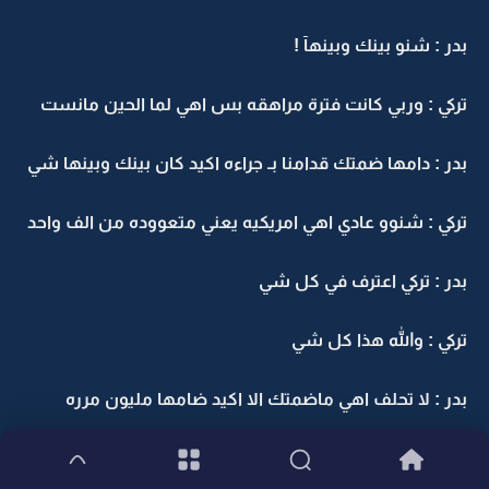
بدر : شنو بينك وبينهآ !
تركي : وربي كانت فترة مراهقه بس اهي لما الحين مانست
بدر : دامها ضمتك قدامنا بـ جراءه اكيد كان بينك وبينها شي
تركي : شنوو عادي اهي امريكيه يعني متعووده من الف واحد
بدر : تركي اعترف في كل شي
تركي : والله هذا كل شي
بدر : لا تحلف اهي ماضمتك الا اكيد ضامها مليون مرره
لف على أخــوآنه بـ حراج وحك شعره وهو يهف على وجهه