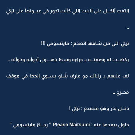
التفت آلكـــل على البنت اللي كآنت تدور في عيـــونهآ على تركي
..
تركي اللي من شافها انصدم : مايتسومي !!!
ركضـــت له وضمتـــه بـ جراءه وسط ذهـــــول أخوآنه وخوآته ..
لف عليهم بـ رتباك مو عارف شنو يســوي انحط في موقف
محــرج ..
دخــل بدر وهو منصدم : تركي !
حاول يبعدها عنه : Please Maitsumi " رجـــاءً مايتسومي "