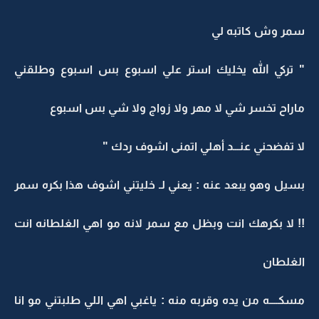
سمر وش كاتبه لي
" تركي الله يخليك استر علي اسبوع بس اسبوع وطلقني
ماراح تخسر شي لا مهر ولا زواج ولا شي بس اسبوع
لا تفضحني عنـــد أهلي اتمنى اشوف ردك "
بسيل وهو يبعد عنه : يعني لـ خليتني اشوف هذا بكره سمر
!! لا بكرهك انت وبظل مع سمر لانه مو اهي الغلطانه انت
الغلطان
مسكــــه من يده وقربه منه : ياغبي اهي اللي طلبتني مو انا