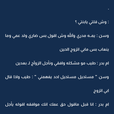
.
: وش قلتي يابنتي ؟
وسن : يمــه مدري والله وش اقول بس ضاري ولد عمي وما
ينعاب بس مابي اتزوج الحين
ام بدر : طيب مو مشكله وافقي ونأجل الزوآج لـ بعدين
وسن " مستحيل مستحيل احد يفهمني " : طيب واذا قال
ابي اتزوج
ام بدر : انا قبل ماقول حق عمك انك موافقه اقوله يأجل