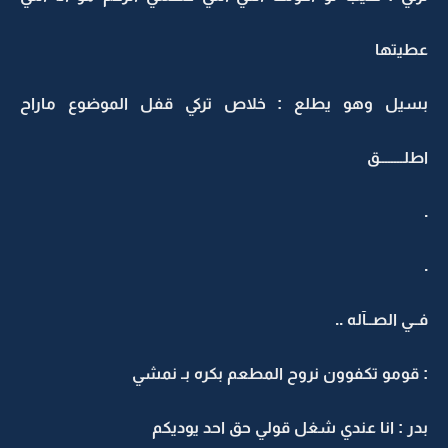
عطيتها
بسيل وهو يطلع : خلاص تركي قفل الموضوع ماراح
اطلــــــــق
.
.
فــي الصــآله ..
: قومو تكفوون نروح المطعم بكره بـ نمشي
بدر : انا عندي شغل قولي حق احد يوديكم