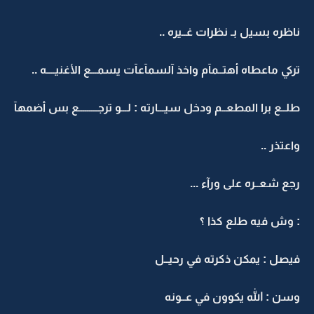
ناظره بسيل بـ نظرات غــيره ..
تركي ماعطاه أهتــمآم واخذ آلسمآعآت يسمـــع الأغنيــــه ..
طلــع برا المطعــم ودخل سيـــارته : لـــو ترجـــــــــع بس أضمهآ
واعتذر ..
رجع شعــره على ورآء ...
: وش فيه طلع كذا ؟
فيصل : يمكن ذكرته في رحيــل
وسن : الله يكوون في عــونه