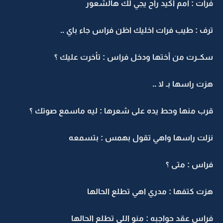
فرات : آمم أكيد راح يجي لك هالشعور
ترف : طيب فرات اخليك اظن فراس جاء باي ..
سكــرت من أختها ودخل فراس : تأخرت عليك ؟
هزت راسها بـ لا ..
قرب منها وحط يده على شعرها : ليه ماسمع صوتك ؟
نزلت راسها واهي تقول بهمس : بتسمعه
فراس : متى ؟
هزت كتفها : مدري اهي تطلع الحالها
فراس عقد حواجبه : منو اللي تطلع الحالها