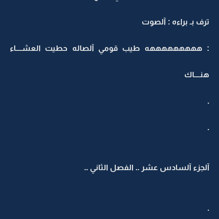
ترف بـ براءه : آلصوت
: هههههههههه طيب قومي آلصاله حطيت العشــــاء
هنــــاك
.
.
آلجزء آلسادس عشر .. الفصل الثاني ..
.