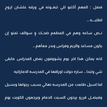
فصل : المهم أكتبو للي تبغــونه في ورقه علشان اروح
اطلبــــه ..
نــص ساعه وهم في المطعم ضحــك وٍ سوالف تمنو إن
يكون مساعد والريم وفراس وبدر معآهم ..
لانه يمكن هذا اخر يوم يشووفون بعض المدراس مابقى
شي وتبدا .. ساره حولت اوراقها في المدرسه الاماراتيه
اما اسيل طلعت من المدرسه نهائي بسبب رجولها وبسيل
وفيصــل قررو يرحون السبت الدمام ويرجعون الكويت يوم