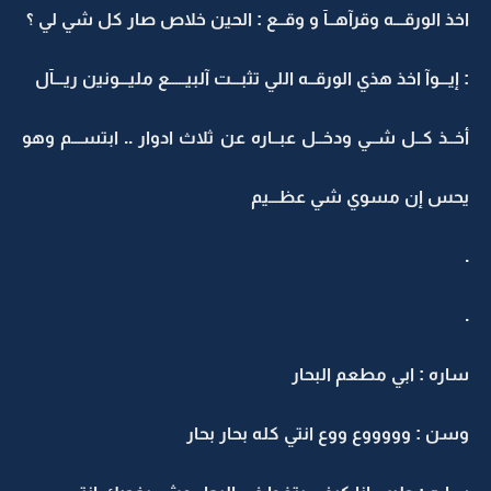
اخذ الورقـــه وقرآهــآ و وقــع : الحين خلاص صار كل شي لي ؟
: إيـــوآ اخذ هذي الورقــه اللي تثبـــت آلبيـــــع مليـــونين ريـــآل
أخــذ كــل شــي ودخــل عبــاره عن ثلاث ادوار .. ابتســـم وهو
يحس إن مسوي شي عظـــيم
.
.
ساره : ابي مطعم البحار
وسن : وووووع ووع انتي كله بحار بحار