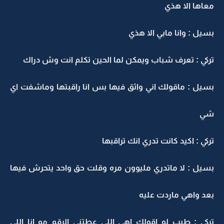
معاها الا هذي
بسيل : وانا مابي الا هذي
تركي : تعرف شباب ويمكن لما الحين تكلم انت وش دراك
بسيل : ماقولك اني واثق فيها بس انا راقبتها وماشفت اي
شي
تركي : اكيد كانت تدري انك تراقبها
بسيل : لا ماتدري مليوون مره وقلت حق واحد يتحرش فيها
بعد واهي ماردت عليه
تركي : طيب لو اقولك اهي اللي عطتني الرقم مو انا اللي