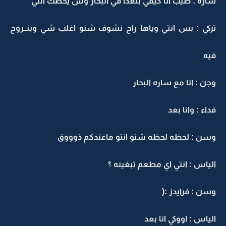
ساره : طيب انا كيفي بتغدا في البحار وش يخصك انتي
تركي : بس انتي وياها راح نشوف شنو اغلب شي وبنــروح
فيه
وجن : انا مع ساره البحار
فداء : وانا بعد
وسن : لحظه لحظه شنو انتو ماعندكم ذوووق
الياس : انتي اي مطعم تبغينه ؟
وسن : فرايدز :(
الياس : اووكي انا بعد