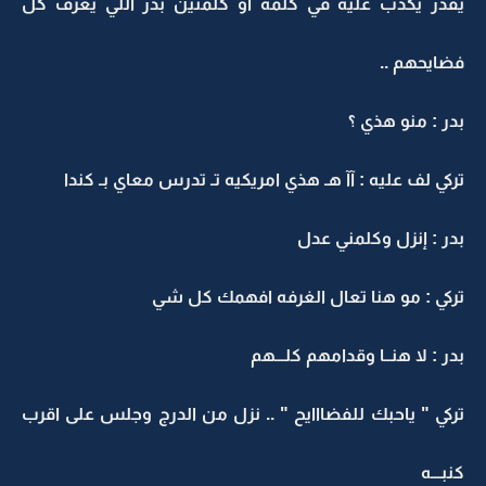
يقدر يكذب عليه في كلمه او كلمتين بدر اللي يعرف كل
فضايحهم ..
بدر : منو هذي ؟
تركي لف عليه : آآ هـ هذي امريكيه تـ تدرس معاي بـ كندا
بدر : إنزل وكلمني عدل
تركي : مو هنا تعال الغرفه افهمك كل شي
بدر : لا هنــا وقدامهم كلـــهم
تركي " ياحبك للفضااايح " .. نزل من الدرج وجلس على اقرب
كنبـــه