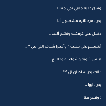
وسن : ليه ماتبي تجي معانا
بدر : مره ثانيه مشغـــول أنا
دخـــل على غرفتــــه وفتـــح آلنت ..
أبتســــم على جنـــب " وآخيــرا شــاف اللي يبي " ..
لبــس ثـــوبه وشمآغـــه وطلـــع ..
: انت بدر سلطان آل ***
بدر : ايوا ..
: وقـــع هنا