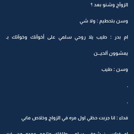
الزوآج وشنو بعد ؟
وسن بتحطيم : ولا شي
ام بدر : طيب يلا روحي سلمي على أخوآنك وخوآتك بـ
يمشوون آلحيـــن
وسن : طيب
.
.
فداء : انا جربت حظي اول مره في الزواج وخلاص مابي
ام فراس : شوفي سامي طلقك وتزوج وحده من غير