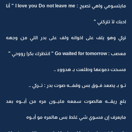
مايتسومي واهي تصيح : I love you Do not leave me " أنا
احبك لآ تتركني "
تركي وهو يلف على اخوانه ولف على بدر اللي من وجهه
معصب : Go waited for tomorrow " انتظرك بكرا رووحي "
مسحت دموعها وطلعت بـ هدووء ..
تــو بـ يصعد فــوق بس وقفـــه صوت بدر : تـــركي ..
بلع ريقـــه هالصوت سمعه مليـــون مره من أبـــوه بعد
مايعرف إن مسوي شي غلط بس هالمره مو أبــوه