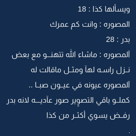
ويسألها كذا : 18
المصوره : وانت كم عمرك
بدر : 28
آلمصوره : ماشاء الله تتهنـــو مع بعض
نــزل راسـه لهآ ومثــل ماقالت له
آلمصوره عيونه في عيــون صبــا ..
كملــو باقي التصوٍير صور عآديــــه لانه بدر
رفــض يسوي أكثــر من كذا
.