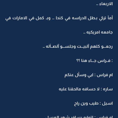
الاربعاء ..
أمآ تركي بـطل الدراسه في كندا .. وبـ كمل في الامارات في
جامعه امريكيه ..
رجعـــو كلهم آلبيـــت وجلســـو آلصــآله ..
: فــراس جـــاء هنا ؟؟
ام فراس : ايي وسأل عنكم
ساره : لا حسافه مالحقنا عليه
اسيل : طيب وين راح
ام فراس : اتوقع بسافر شهر العسل