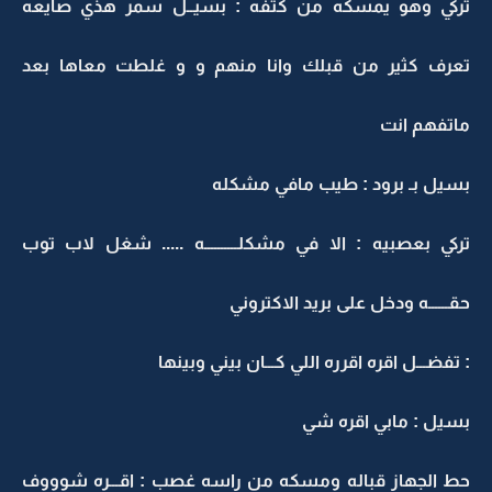
تركي وهو يمسكه من كتفه : بسيــل سمر هذي صايعه
تعرف كثير من قبلك وانا منهم و و غلطت معاها بعد
ماتفهم انت
بسيل بـ برود : طيب مافي مشكله
تركي بعصبيه : الا في مشكلــــــــــه ..... شغل لاب توب
حقــــــه ودخل على بريد الاكتروني
: تفضـــل اقره اقرره اللي كـــان بيني وبينها
بسيل : مابي اقره شي
حط الجهاز قباله ومسكه من راسه غصب : اقـــره شوووف