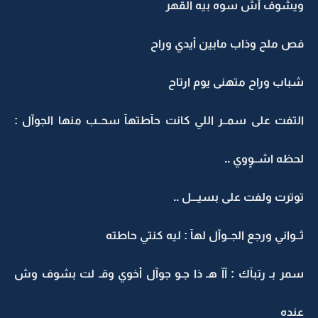
ويشوف أش سوه بيه القهر
فص ملح وذاب مابين أيدي وراح
شباب وراح متهنى يوم ارتاح
التفت على سمــر اللي كانت حآطتهآ سحــب منها الجوآل :
لحظه اشــوٍوي ..
توترت ولفت على بسيـــل ..
ثــواني ورجع الجــوآل لهآ : ليه كنتي حاطته
سمر بـ رتبآك : آآ هـ ذا جـو جوآل أخوي وقـ لت بشوف وش
عنده