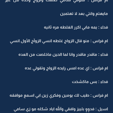
مايهتم وانتي بعد لا تهتمين
فداء : يمه مابي اكرر الغلطه مره ثانيه
ام فراس : منو قال الزواج غلطه انسي الزوآج الأول انسي
فداء : ماقدر ماقدر وانا لما الحين ماخلصت من العده
ام فراس : اي عده امس رايحه الزواج وتقولي عده
فداء : بس ماكشخت
ام فراس : طيب لك يومين وفكري زين ابي اسمع موافقه
اسيل : فدوٍوٍ بلييز وافقي والله اياد شكله مو زي سامي