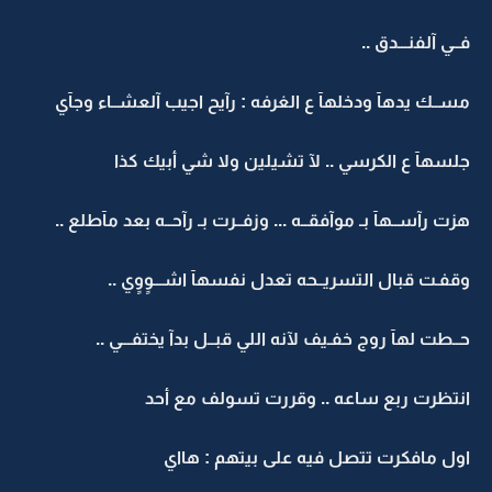
فــي آلفنـــدق ..
مســك يدهآ ودخلهآ ع الغرفه : رآيح اجيب آلعشــاء وجآي
جلسهآ ع الكرسي .. لآ تشيلين ولا شي أبيك كذا
هزت رآســهآ بـ موآفقــه ... وزفــرت بـ رآحــه بعد مآطلع ..
وقفـت قبال التسريــحه تعدل نفسهآ اشـــوٍوٍي ..
حــطت لهآ روج خفـيف لآنه اللي قبــل بدآ يختفـــي ..
انتظرت ربع ساعه .. وقررت تسولف مع أحد
اول مافكرت تتصل فيه على بيتهم : هااي