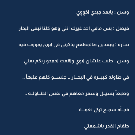
وسن : يابعد جبدي اخوِوٍي
فيصل : بس مافي احد غيرك انتي وهو كلنا نبغى البحار
ساره : وبعدين هالمطعم يذكرني في ابوي يمووت فيه
وسن : طيب علشان ابوي واقفت احمدو ربكم يعني
في طاوله كبيـــره في البحـــار .. جلســـو كلهم عليهآ ..
وطبعاً بسيــل وسمر معآهم في نفس آلطــآولــه ..
فجــأه سمــع تركي نغمـــة
طفاج القدر ياشمعتي