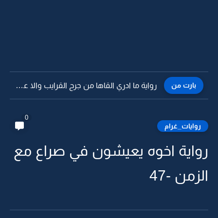
بارت من
رواية ما ادري القاها من جرح القرايب والا عذاب الاحباب...
0
روايات_غرام
رواية اخوه يعيشون في صراع مع
الزمن -47