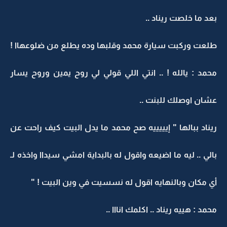
بعد ما خلصت ريناد ..
طلعت وركبت سيارة محمد وقلبها وده يطلع من ضلوعهاا !
محمد : يالله ! .. انتي اللي قولي لي روح يمين وروح يسار
عشان اوصلك للبنت ..
ريناد ببالها " إيييييه صح محمد ما يدل البيت كيف راحت عن
بالي .. ليه ما اضيعه واقول له بالبداية امشي سيداا واخذه لـ
أي مكان وبالنهايه اقول له نسسيت في وين البيت ! "
محمد : هييه ريناد .. اكلمك انااا ..