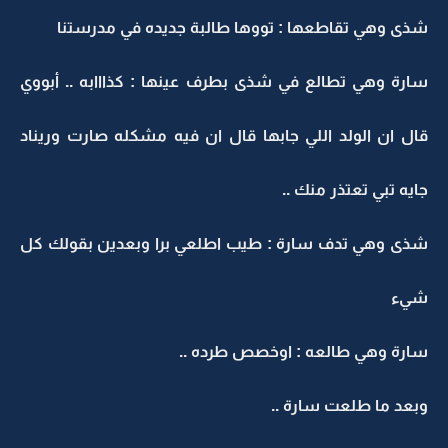
شذى وهي تقاطعها : تووها طالبة جديده في مدرستنا
سارة وهي تطالع في شذى بطرف عينها : كذااابه .. أبووي
قال ان الولد اللي جابها قال ان فيه مشكله صارت وريناد
جايه تبي تعتذر منك ..
شذى وهي تدف سارة : طيب اطلعي برا وبعدين بقولك كل
شيء
سارة وهي طالعه : اوخصص طرده ..
وبعد ما طلعت سارة ..