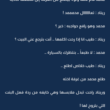
ريناد : تعااااااال محمممد !
محمد وهو رافع حواجبه : خير ؟
ريناد : طيب انا إذا رحت اكلمها .. أنت بترجع عني البيت ؟
محمد : لا طبعاً .. بنتظرك بالسيارة ..
ريناد : طيب خلااص اطلع ..
طلع محمد من غرفة اخته
وريناد راحت تبدل ملابسها وهي خايفه من ردة فعل البنت
اللي بتروح لها !