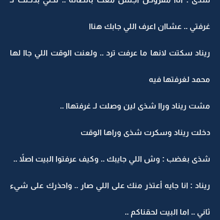
غرفتي .. عشاان اعرف اللي جابك هناا
ريناد سكتت لانها ما عرفت ترد .. ولعنت الوقت اللي جاا لها
محمد لغرفتها فيه
مشت ريناد وراا شذى لين وصلت لـ غرفتهاا ..
دخلت ريناد وسكرت شذى وراها الوقت
شذى بغضب : وش اللي جايبك .. وكيف عرفتوا البيت اصلاً ..
ريناد : انا جايه أعتذر منك على اللي صار .. واحذرك على شيء
ثاني .. اما البيت لحقناكم ..