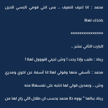
محمد : انا اعرف اتصرف .. بس انتي قومي البسي الحين
باخذك لهااا
×××××××××××××××
البارت الثاني عشر ..
ريناد : طيب وإذا رحت ! وش تبيني اقووول لهاا !
محمد : تأسفي منها وقولي لهاا انا آسفة عن اخوي ومدري
وش .. وبعدين قولي لها تنتبه على نفسهااا منه
ريناد ببالها " يووه ذاا محمد يحسب ان طلال اللي راح لها من