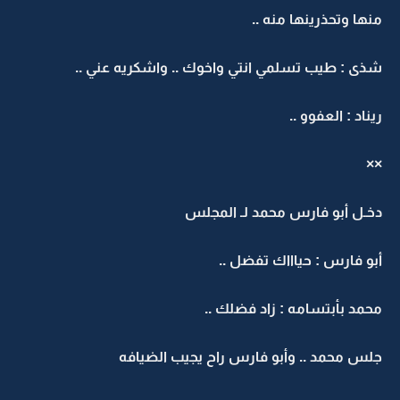
منها وتحذرينها منه ..
شذى : طيب تسلمي انتي واخوك .. واشكريه عني ..
ريناد : العفوو ..
××
دخـل أبو فارس محمد لـ المجلس
أبو فارس : حياااك تفضل ..
محمد بأبتسامه : زاد فضلك ..
جلس محمد .. وأبو فارس راح يجيب الضيافه