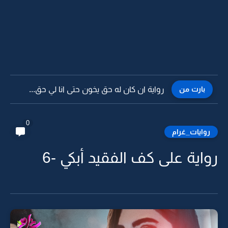
بارت من
رواية ان كان له حق يخون حتى انا لي حق...
0
روايات_غرام
رواية على كف الفقيد أبكي -6