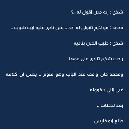
شذى : إيه مين اقول له ..؟
محمد : مو لازم تقولي له احد .. بس نادي عليه ابيه شويه ..
شذى : طيب الحين بناديه
راحت شذى تنادي على عمها
ومحمد كان واقف عند الباب وهو متوتر .. يحس ان كلامه
غبي اللي بيقووله
بعد لحظات ..
طلع ابو فارس