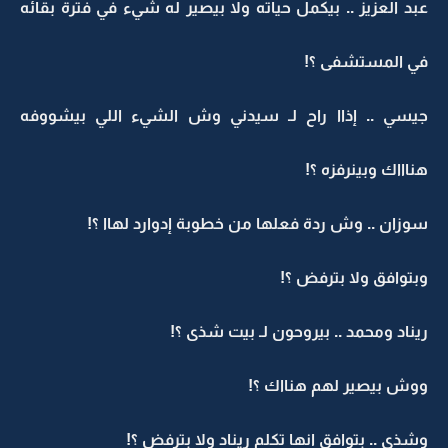
عبد العزيز .. بيكمل حياته ولا بيصير له شيء في فترة بقائه
في المستشفى ؟!
جيسي .. إذاا راح لـ سيدني وش الشيء اللي بيشووفه
هناااك وبينرفزه ؟!
سوزان .. وش ردة فعلها من خطوبة إدوارد لهاا ؟!
وبتوافق ولا بترفض ؟!
ريناد ومحمد .. بيروحون لـ بيت شذى ؟!
ووش بيصير لهم هنااك ؟!
وشذى .. بتوافق انها تكلم ريناد ولا بترفض ؟!