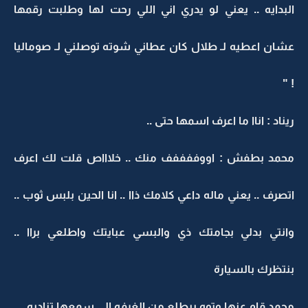
البدايه .. يعني لو يدري اني اللي رحت لها وطلبت رقمها
عشان اعطيه لـ طلال كان عطاني شوته توصلني لـ صوماليا
! "
ريناد : اناا ما اعرف اسمها حتى ..
محمد بطفش : اووففففف منك .. خلاااص قلت لك اعرف
اتصرف .. يعني ماله داعي كلامك ذاا .. انا الحين بلبس ثوب ..
وانتي بدلي بجامتك ذي والبسي عبايتك واطلعي براا ..
بنتظرك بالسيارة
محمد قام عنها وتوه بيطلع من الغرفه إلى سمعها تناديه