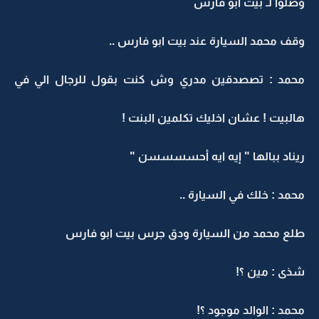
وصلوا لـ بيت ابو فارس
وقف محمد السيارة عند بيت ابو فارس ..
محمد : تصصدقين مدري وش كنت بقول للرجال الي في
هالبيت ! عشان اخليك تكلمين البنت !
ريناد ببالها " إيه ايه أحسسسسن "
محمد : خلك في السيارة ..
طلع محمد من السيارة ودق جرس بيت ابو فارس
شذى : مين ؟!
محمد : الوالد موجود ؟!