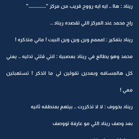
ريناد : هاا .. ايه ايه رووح قريب من مركز ".............."
راح محمد عند المركز اللي تقصده ريناد ..
ريناد بتفكير : امممم وين وين وين البيت ! ماني متذكره !
محمد وهو يطالع في ريناد بعصبية : انتي قلتي تدليه .. يعني
كل هالمسافه وبعدين تقولين لي ما اتذكر ! تستهبلين
معي !
ريناد بخووف : لا لا تذكررت .. بيتهم بمنطقه ثانيه
بعد وصف ريناد اللي مو عارفة تووصف