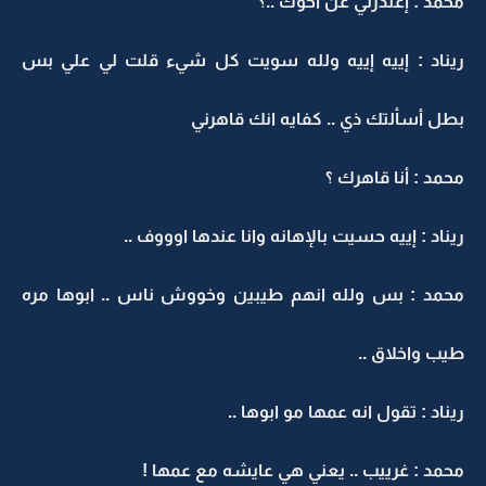
محمد : إعتذرتي عن اخوك ..؟
ريناد : إييه إييه ولله سويت كل شيء قلت لي علي بس
بطل أسألتك ذي .. كفايه انك قاهرني
محمد : أنا قاهرك ؟
ريناد : إييه حسيت بالإهانه وانا عندها اوووف ..
محمد : بس ولله انهم طيبين وخووش ناس .. ابوها مره
طيب واخلاق ..
ريناد : تقول انه عمها مو ابوها ..
محمد : غرييب .. يعني هي عايشه مع عمها !