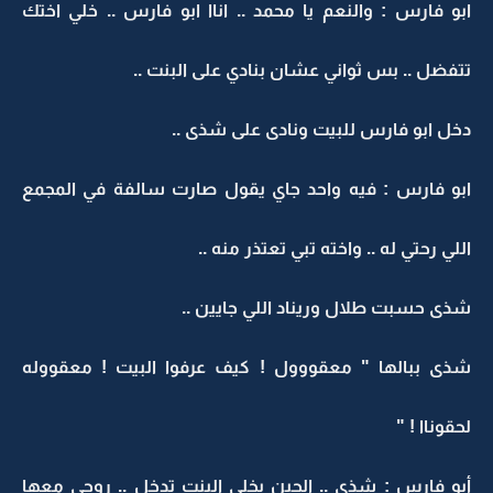
ابو فارس : والنعم يا محمد .. اناا ابو فارس .. خلي اختك
تتفضل .. بس ثواني عشان بنادي على البنت ..
دخل ابو فارس للبيت ونادى على شذى ..
ابو فارس : فيه واحد جاي يقول صارت سالفة في المجمع
اللي رحتي له .. واخته تبي تعتذر منه ..
شذى حسبت طلال وريناد اللي جايين ..
شذى ببالها " معقووول ! كيف عرفوا البيت ! معقووله
لحقوناا ! "
أبو فارس : شذى .. الحين بخلي البنت تدخل .. روحي معها