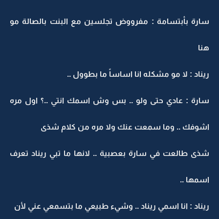
سارة بأبتسامة : مفرووض تجلسين مع البنت بالصالة مو
هنا
ريناد : لا مو مشكله انا اساساً ما بطوول ..
سارة : عادي حتى ولو .. بس وش اسمك انتي ..؟ اول مره
اشوفك .. وما سمعت عنك ولا مره من كلام شذى
شذى طالعت في سارة بعصبية .. لانها ما تبي ريناد تعرف
اسمها ..
ريناد : انا اسمي ريناد .. وشيء طبيعي ما بتسمعي عني لأن