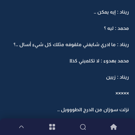
ريناد : إيه يمكن ..
محمد : ليه ؟
ريناد : ما ادري شايفني ملقوفه مثلك كل شيء أسال ..؟
محمد بهدوء : لا تكلميني كذاا
ريناد : زيين
×××××
نزلت سوزان من الدرج الطووويل ..
بعد ما تأكدت من الخدم ان الضيوف طلعوا من البيت ..