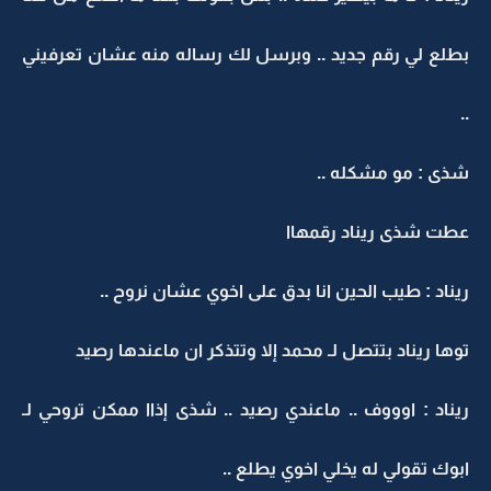
بطلع لي رقم جديد .. وبرسل لك رساله منه عشان تعرفيني
..
شذى : مو مشكله ..
عطت شذى ريناد رقمهاا
ريناد : طيب الحين انا بدق على اخوي عشان نروح ..
توها ريناد بتتصل لـ محمد إلا وتتذكر ان ماعندها رصيد
ريناد : اوووف .. ماعندي رصيد .. شذى إذاا ممكن تروحي لـ
ابوك تقولي له يخلي اخوي يطلع ..