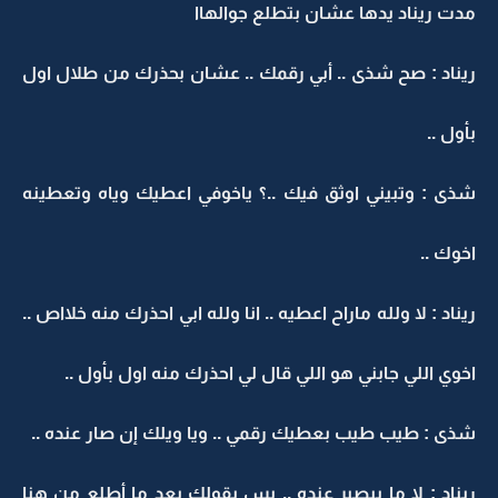
مدت ريناد يدها عشان بتطلع جوالهاا
ريناد : صح شذى .. أبي رقمك .. عشان بحذرك من طلال اول
بأول ..
شذى : وتبيني اوثق فيك ..؟ ياخوفي اعطيك وياه وتعطينه
اخوك ..
ريناد : لا ولله ماراح اعطيه .. انا ولله ابي احذرك منه خلااص ..
اخوي اللي جابني هو اللي قال لي احذرك منه اول بأول ..
شذى : طيب طيب بعطيك رقمي .. ويا ويلك إن صار عنده ..
ريناد : لا ما بيصير عنده .. بس بقولك بعد ما أطلع من هنا