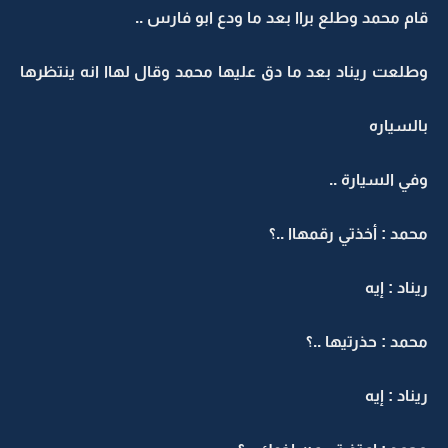
قام محمد وطلع براا بعد ما ودع ابو فارس ..
وطلعت ريناد بعد ما دق عليها محمد وقال لهاا انه ينتظرها
بالسياره
وفي السيارة ..
محمد : أخذتي رقمهاا ..؟
ريناد : إيه
محمد : حذرتيها ..؟
ريناد : إيه