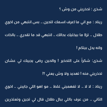
شذى : تحذريني من وش ؟
ريناد : مع اني ما اعرف اسمك للحين .. بس انتبهي من اخوي
طلال .. تراا ما بيخليك بحالك .. انتبهي قد ما تقدري .. بالذات
وانه يدل بيتكم !
شذى: شكراً على التحذير ! والحين رضى يجيبك لي عشان
تحذريني منه ! تهديد ولا وش يعني ؟!
ريناد : لا لا .. لا تفهميني غلط .. مو اهو اللي جايبني .. اخوي
الثاني .. من عرف باللي ببال طلال قال لي تجين وتعتذرين