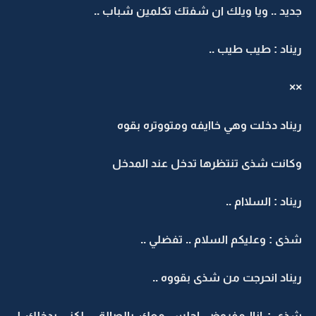
جديد .. ويا ويلك ان شفتك تكلمين شباب ..
ريناد : طيب طيب ..
××
ريناد دخلت وهي خاايفه ومتووتره بقوه
وكانت شذى تنتظرها تدخل عند المدخل
ريناد : السلاام ..
شذى : وعليكم السلام .. تفضلي ..
ريناد انحرجت من شذى بقووه ..
شذى : اناا مفروض اجلس معك بالصالة .. لكني بدخلك لـ