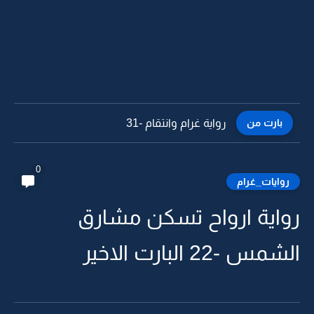
بارت من
رواية غرام وانتقام -30
0
روايات_غرام
رواية ارواح تسكن مشارق
الشمس -22 البارت الاخير