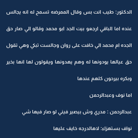
الدكتور: طيب انت بس وقال الممرضه تسمح له انه يجالس
عنده اما الباقي ارجعو بيت الجد ابو محمد وقالو الي صار حق
الجده ام محمد الي خافت على روان وجالست تبكي وهي تقول
حق عيالها يودونها له وهم يهدونها ويقولون لها انها بخير
وبكره بيرحون كلهم عندها
اما نوف وعبدالرحمن
عبدالرحمن : مدري وش بيصير فيني لو صار فيها شي
نواف بستهزاء: لاهالدرجه خايف عليها