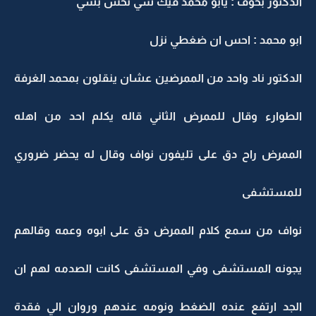
الدكتور بخوف : يابو محمد فيك شي تحس بشي
ابو محمد : احس ان ضغطي نزل
الدكتور ناد واحد من الممرضين عشان ينقلون بمحمد الغرفة
الطوارء وقال للممرض الثاني قاله يكلم احد من اهله
الممرض راح دق على تليفون نواف وقال له يحضر ضروري
للمستشفى
نواف من سمع كلام الممرض دق على ابوه وعمه وقالهم
يجونه المستشفى وفي المستشفى كانت الصدمه لهم ان
الجد ارتفع عنده الضغط ونومه عندهم وروان الي فقدة