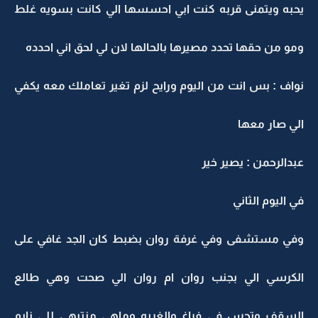
يحبه ويتمنى قربه كنت ابي احسسها الي كانت بسويه غلط
ومو من حقها تحدد مصيرها بالحالها لان لي لحق اني احدده
نواف : بس انت من اليوم ورايح لزم تغير تعاملك معه يكفي
الي صار معها
عبدالرحمن : يصير خير
في اليوم الثاني
وفي مستشفى وفي غرفة روان بضبط كان الجد غافي على
الكرسي الي بجنب روان ام روان الي صحت وهي طالع
السقف وتحس في فراغ والغربه وماهي منتبهى للي نايم