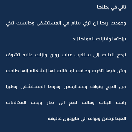
ثاني في يطنها
وحمدت ربها ان تركي بينام في المستشفى وجالست تبكي
براحتها ولانزلت العمتها ابد
نرجع للبنات الي ستغرب غياب روان ونزلت عاليه تشوف
وش فيها تاخرت وخافت لما قالت لها الشغاله انها طاحت
من الدرج ونواف وعبدالرحمن ودوها المستشفى وطيرا
راحت البنات وقالت لهم الي صار وبدت المكالمات
العبدالرحمن ونواف الي مايردون عاليهم