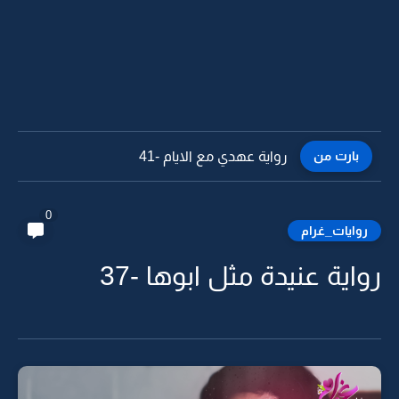
بارت من
رواية عهدي مع الايام -40
0
روايات_غرام
رواية عنيدة مثل ابوها -37