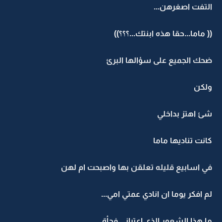
التفت اصغرهن...
(( ماما...حقا هذه ابنتك...؟؟؟))
ضحك الجميع على سؤالها البرئ
ولكن
شئ اهتز بداخلي
كانت تناديها ماما
في اسابيع قليله تعلقن بها واصبحت ام لهن
لم افكر يوما ان انادي عمتي امي...
ما هذا الشعور الذي اعتراني فجأة