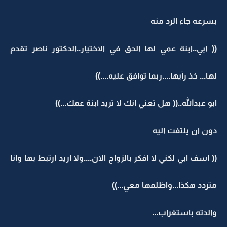
بسرعه جاء الرد منه
(( ابي..ابنة عمي لها الحق في الاختيار..الدكتور ناصر تقدم
لها... خذ رأيها....ربما توافق عليه....))
ابو عبدالله..(( هل تعني انك لا تريد ابنة عمك...))
دون ان يلتفت اليه
(( اسف ابي لكني لا افكر بالزواج الان....ولا اريد ارتبط بها وانا
متردد هكذا...واظلمها معي...))
والدته باستغراب...