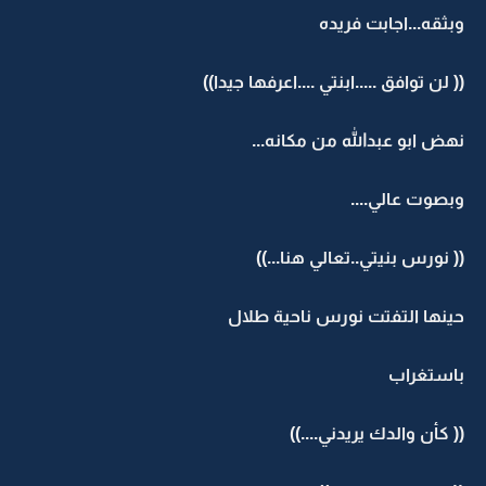
وبثقه...اجابت فريده
(( لن توافق .....ابنتي ....اعرفها جيدا))
نهض ابو عبدالله من مكانه...
وبصوت عالي....
(( نورس بنيتي..تعالي هنا...))
حينها التفتت نورس ناحية طلال
باستغراب
(( كأن والدك يريدني....))