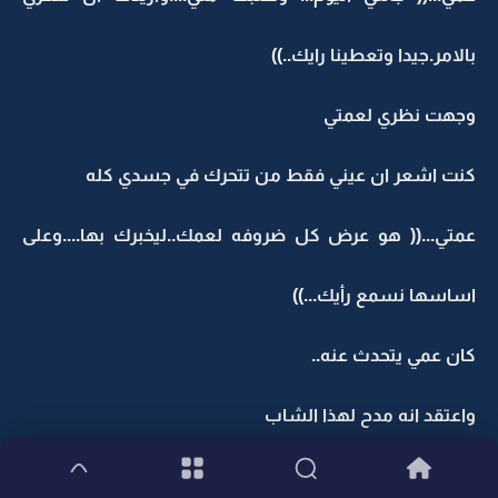
بالامر.جيدا وتعطينا رايك..))
وجهت نظري لعمتي
كنت اشعر ان عيني فقط من تتحرك في جسدي كله
عمتي...(( هو عرض كل ضروفه لعمك..ليخبرك بها....وعلى
اساسها نسمع رأيك...))
كان عمي يتحدث عنه..
واعتقد انه مدح لهذا الشاب
(( شاب محترم...درس هنا. وسيعود للبلاد ويستقر