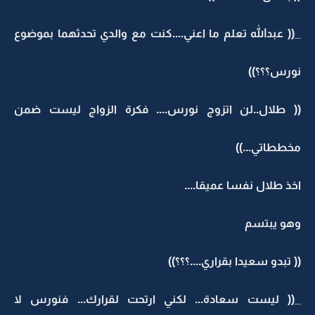
_(( عبدالله تعلم ما اعني....كنت مع والدي تحدثهما بموضوع
نورس؟؟؟))
(( طلال..لن اتزوج نورس.... فكرة الزواج ليست ضمن
مخططاتي...))
اخذ طلال نفسا عميقا....
وهو يبتسم
(( تبدو سعيدا بقراري....؟؟؟))
_(( ليست سعادة... لكني ارتحت لقرارك... فنورس لا