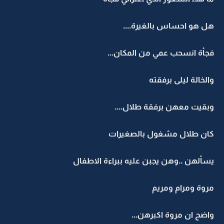
هل هو احساس بالغيرة....
فجأة انسحب عمي من المكان...
والخالة ليلى برفقته
وبقيت معهن برفقة طلال....
كان طلال مشغول بالصغيرات
يسألهن ..وهن يجبن عليه ببراءة الاطفال
مروة ومرام ومريم
واضح ان مروة اكبرهن...