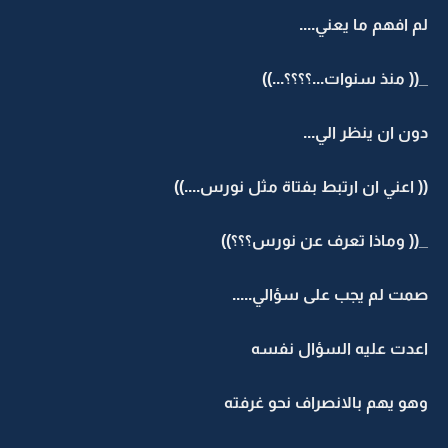
لم افهم ما يعني....
_(( منذ سنوات...؟؟؟؟...))
دون ان ينظر الي...
(( اعني ان ارتبط بفتاة مثل نورس....))
_(( وماذا تعرف عن نورس؟؟؟))
صمت لم يجب على سؤالي.....
اعدت عليه السؤال نفسه
وهو يهم بالانصراف نحو غرفته