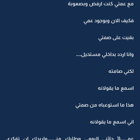
مع عمتي كنت ارفض وبصعوبة
فكيف الان وبوجود عمي
بقيت على صمتي
وانا اردد بداخلي مستحيل....
لكني صامته
اسمع ما يقولانه
هذا ما استوعباه من صمتي
اني اسمع ما يقولانه
عمي...(( جائني اليوم... وطلبك مني....واريدك ان تفكري