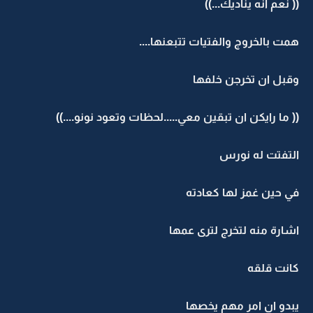
(( نعم انه يناديك...))
همت بالخروج والفتيات تتبعنها....
وقبل ان تخرجن خلفها
(( ما رايكن ان تبقين معي.....لحظات وتعود نونو....))
التفتت له نورس
في حين غمز لها كعادته
اشارة منه لتخرج لترى عمها
كانت قلقه
يبدو ان امر مهم يخصها