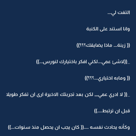
التفت لي...
وانا استند على الكنبة
(( زينة... ماذا يضايقك؟؟؟))
_((لاشئ عمي...لكني افكر باختيارك لنورس...))
(( ومابه اختياري...؟؟؟))
_(( لا ادري عمي,,, لكن بعد تجربتك الاخيرة ارى ان تفكر طويلا
قبل ان ترتبط....))
وكأنه يحادث نفسه ....(( كان يجب ان يحصل منذ سنوات...))