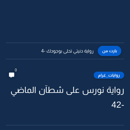
بارت من
رواية دنيتي تحلى بوجودك -3
0
روايات_غرام
رواية نورس على شطآن الماضي
-42