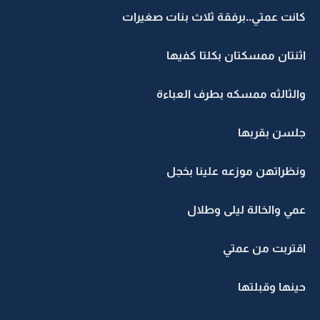
كانت عمتي..برفقة ثلاث بنات صغيرات
اثنتان ممسكتان بكلتا كفيها
والثالثه ممسكه بطرف العباءة
جلسن بقربها
ونظراتهن موزعه علينا بخجل
عمي والخالة ليلى وطلال
اقتربت من عمتي
حينها وقبلتها