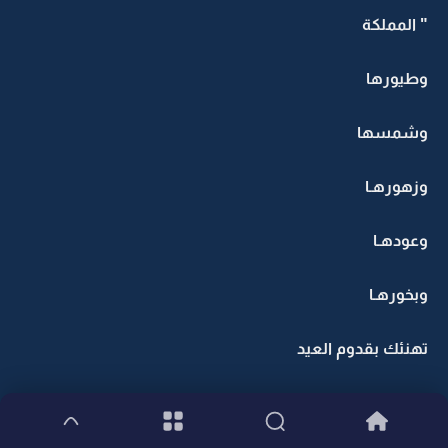
" المملكة
وطيورها
وشمسها
وزهورهـا
وعودهـا
وبخورهـا
تهنئك بقدوم العيد
يا عسى عيدك سعيد "