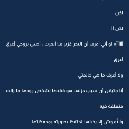
لكن
لكن !!
آآآآآآه لو أني أعرف أن البحر غزير مـا أبحرت ، أحس بروحي أغرق
أغرق
ولا أعرف ما هي خاتمتي
أنا متيقن أن سبب حزنهـا هو فقدها لشخص روحها ما زالت
متعلقة فيه
والله وش إلا يخيلهـا تحتفظ بصورته بمحفظتها