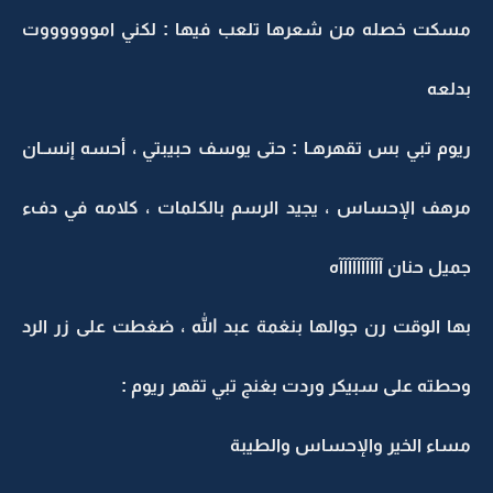
مسكت خصله من شعرها تلعب فيها : لكني امووووووت
بدلعه
ريوم تبي بس تقهرهـا : حتى يوسف حبيبتي ، أحسه إنسـان
مرهف الإحساس ، يجيد الرسم بالكلمات ، كلامه في دفء
جميل حنان آآآآآآآآآآه
بها الوقت رن جوالها بنغمة عبد الله ، ضغطت على زر الرد
وحطته على سبيكر وردت بغنج تبي تقهر ريوم :
مساء الخير والإحساس والطيبة