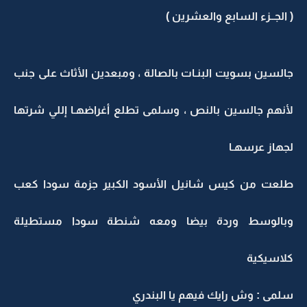
( الجــزء السابع والعشرين )
جالسين بسويت البنـات بالصالة ، ومبعدين الأثاث على جنب
لأنهم جالسين بالنص ، وسلمى تطلع أغراضهـا إللي شرتها
لجهاز عرسهـا
طلعت من كيس شانيل الأسود الكبير جزمة سودا كعب
وبالوسط وردة بيضا ومعه شنطة سودا مستطيلة
كلاسيكية
سلمى : وش رايك فيهم يا البندري