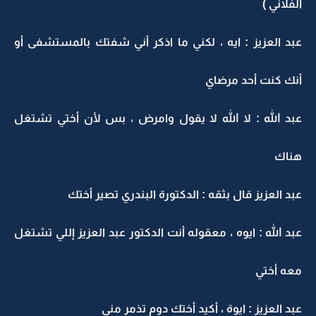
الفلاني )
عبد العزيز : ايه ، لكني ما اذكر أني شفتك بالمستشفى أو
أنك كنت أحد مرضاي
عبد الله : لا الله لا يقول وامرض ، بس لأن أختي تشتغل
هناك
عبد العزيز قال بثقه : الدكتورة البندري تصير أختك
عبد الله : ايوه ، معقوله أنت الدكتور عبد العزيز إللي تشتغل
معه أختي
عبد العزيز : ايوة ، أكيد أختك دوم تذمر مني