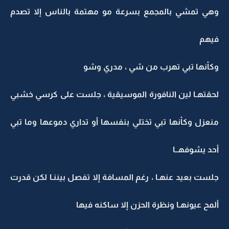
وهي تمشي بالمجمع بسرعة مو مهتمة بالناس إلا تصدم
فيهم
وكأنها تبي تهرب من شي ، مدري وشو
لحقتهـا لين النافورة الموسيقية ، جلست على كرسي خشبي
منعزل وكأنها تبي تختلي بنفسها أو تداري دموعها وما تبي
أحد يشوفهــا
جلست بعيد عنهـا ، رغم المسافة إلا تفصل بيننـا لكن قدرت
ألمح عيونهـا ونظرة الحزن إلا ساكنه فيها