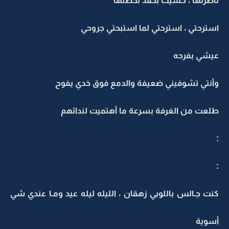
ناظرتها ، حسيت بحقد لحظتها
استرحتي ، استرحتي لما استبحتي جروحي
عيشي بفرحه
وأنتي تشوفيني ضعيفة والدمع فوق خدي يفوح
طلعت من الغرفة بسرعة ما أهتميت لندائهم
:
:
كنت جـالس باللوبي زهقان ، الليله ليله عيد ومـا عندي شي
أسوية