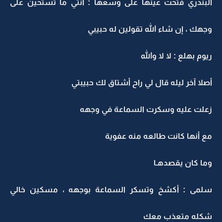
البندري فتحت عينها على وسعها : أنتي ما تستحين على
وجهك ، إن شاء الله تقولين له حبيبي
ريوم بهلع : لا لا والله
أصلا آخر ليله قال لي راح أشتاق لك حبيبتي
زعلت عليه وسكرت السماعة في وجهه
مع أنها كانت طالعه منه عفوية
وما كان يقصدهـا
سلمى : أكشخ وتسكر السماعة بوجهه ، مسكين خالي
شكله متعذب معك