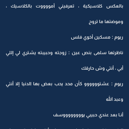
بالعكس كلاسيكية ، تعرفيني أمووووت بالكلاسيك ،
وموضتها ما تروح
ريوم : مسكين أخوي فلس
ناظرتها سلمى بنص عين : زوجته وحبيبته يشتري لي إللي
أبي ، أنتي وش حارقك
ريوم : عشتوووووو كأن محد يحب بعض بها الدنيا إلا أنتي
وعبد الله
أنـا بعد عندي حبيبي يووووووووسف