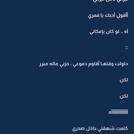
أأقول أحبك يا قمري
آه .. لو كان بإمكاني
::
حاولت وقتهـا أقاوم دموعي ، حزني ماله مبرر
لكن
لكن
آآآآآآآآآآآآآآه
كتمت شهقتي داخل صدري