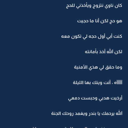
كان ناوي نتزوج ويأخذني للحج
هو حج لكن أنا ما حجيت
كنت أبي أول حجه لي تكون معه
لكن الله أخذ بأمانته
وما حقق لي هذي الأمنية
آآآآآه ، أنت وينك بها الليلة
أرخيت هدبي وحبست دمعي
الله يرحمك يا بندر ويغمد روحك الجنة