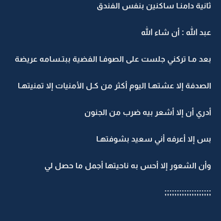
ثانية دامنـا ساكنين بنفس الفندق
عبد الله : أن شاء الله
بعد مـا تركني جلست على الصوفـا الفضية ببتـسامه عريضة
الصدفة إلا عشتهـا اليوم أكثر من كـل الأمنيات إلا تمنيتهـا
أدري أن إلا أشعر بيه ضرب من الجنون
بس إلا أعرفه أني سعيد بشوفتهـا
وأن الشعور إلا أحس به ناحيتها أجمل ما حصل لي
;;;;;;;;;;;;;;;;;;;