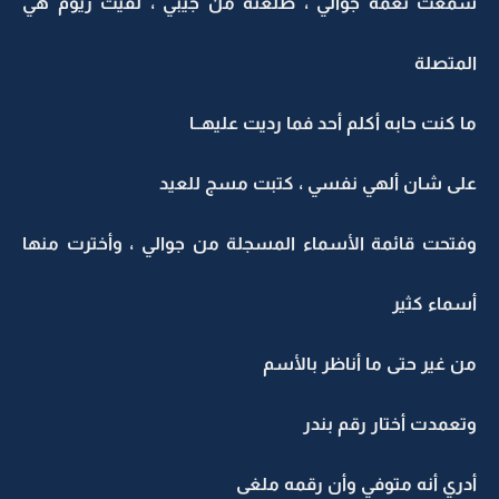
سمعت نغمة جوالي ، طلعته من جيبي ، لقيت ريوم هي
المتصلة
ما كنت حابه أكلم أحد فما رديت عليهــا
على شان ألهي نفسي ، كتبت مسج للعيد
وفتحت قائمة الأسماء المسجلة من جوالي ، وأخترت منها
أسماء كثير
من غير حتى ما أناظر بالأسم
وتعمدت أختار رقم بندر
أدري أنه متوفي وأن رقمه ملغى