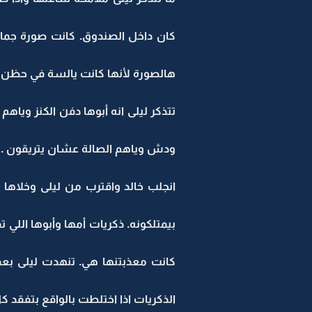
كان داخل الصندوق. كانت صورة جما
هالصورة لأنها كانت يالسة في حظن أب
تتذكر ليلى انه أبوها دفن الكنز ويا
ودش وياهم الصالة عشان يتريقون . ك
انجلب خالد واقترب من ليلى وخلاها 
بيمتلكونه. ذكريات أمها وأبوها الل
كانت معذبتنها هي. تنهدت ليلى بعمق
الذكريات اذا اختلطت بالواقع بتفقد ك