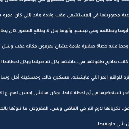
عية مصورينها في المستشفى عقب ولادة مايد اللي كان عمره ي
وها وتطالعه وهي تبتسم. وأبوها بدل لا يطالع المصور كان يطالعه
هم وحط عليه حصاة صغيرة علامة عشان يعرفون مكانه عقب وشل ليل
انت هاذيج طفولتها هي. عاشتها بكل تفاصيلها وبكل لحظاتها الح
ترد للواقع المر اللي عايشتنه. مسكين خالد. ومسكينة أمل وسار
ي تقدر تستحضرها في أي لحظة تباها. يمكن هالشي احسن لهم. ع ال
. ذكرياتها لازم اتم في الماضي وبس. المفروض ما تلوثها بالح
ل شي حلو فيها..