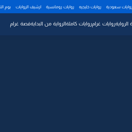
وايات سعودية
روايات خليجيه
روايات رومانسية
ارشيف الروايات
يوم ال
 الرواية
روايات غرام
روايات كاملة
الرواية من البداية
قصة غرام