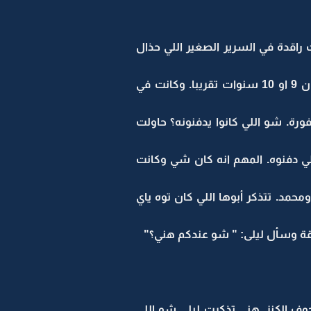
اقدة في السرير الصغير اللي حذال
شبريتها وتنهدت وهي تستعيد شريط ذكرياتها وكأنها تتلذذ بتعذيب نفسها. كانت صغيرة. عمرها كان 9 او 10 سنوات تقريبا. وكانت في
رة. شو اللي كانوا يدفنونه؟ حاولت
لي دفنوه. المهم انه كان شي وكانت
مد. تتذكر أبوها اللي كان توه ياي
قة وسأل ليلى: " شو عندكم هني؟"
وف الكنز. هني تذكرت ليلى شو اللي