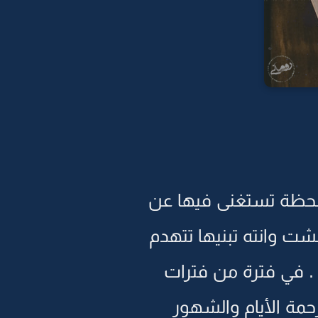
 لحظة تستغنى فيها عن
شت وانته تبنيها تتهدم
 . في فترة من فترات
مة الأيام والشهور