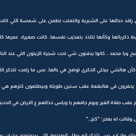
راقد حذالها على الشبرية والتفتت تطمن على شمسة اللي كانت ر
يا محمد . كانوا يدفنون شي تحت شجرة الزيتون اللي عند النافو
أن هالشي بيخلي الذكرى توضح في بالها. بس ما رامت تتذكر ال
ن يحفرون في هالبقعة عقب سنين طويلة وبيطلعون كنزهم هي ومح
 عقب صلاة الفير ويوم جافهم يا ويلس حذالهم ع الارض في الحدي
وقالت له بفخر: "كنز.."
ضحك ولا لاء. بس تتذكر انه بطل الصندوق اللي بيدفنونه عشان يج