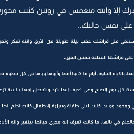
ك إلا وانته منغمس في روتين كئيب محوره 
 على نفس حالتك..
لقي على فراشك عقب ليلة طويلة من الأرق وانته تفكر وتعيد
على فراشها الساعة خمس الفير..
ا. بالأيام الحلوة. أيام ما كانوا أمها وأبوها وياها في كل خطوة تخ
درسة كل يوم الصبح وهي تعرف انها بترد وبتحصل امها يالسة تزه
محمد ومايد. كانت ليلى طفلة وببراءة الاطفال كانت تحلم انها تك
حلم في بالها. ما كانت تعرف انه مجرى حياتها بيتغير وانه الأي