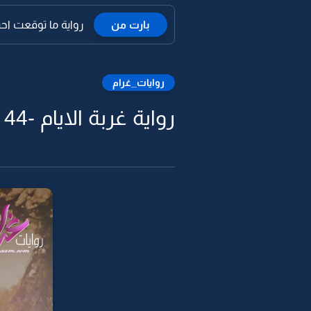
بارت من
رواية ما توقعت احب
روايات_غرام
رواية غربة الايام -44