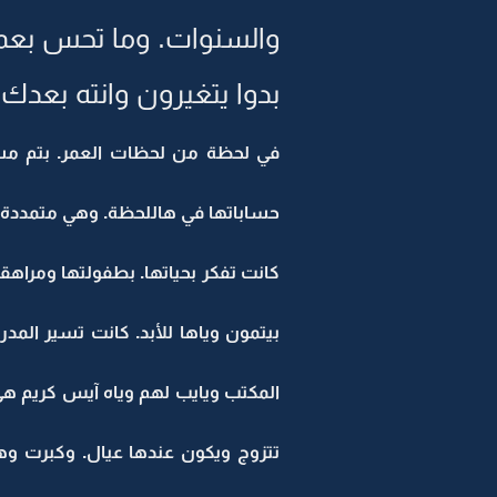
والسنوات. وما تحس بعمر
بدوا يتغيرون وانته بعدك
في لحظة من لحظات العمر. بتم مست
حساباتها في هاللحظة. وهي متمددة 
كانت تفكر بحياتها. بطفولتها ومراهقته
بيتمون وياها للأبد. كانت تسير الم
المكتب ويايب لهم وياه آيس كريم هي و
تتزوج ويكون عندها عيال. وكبرت وهال