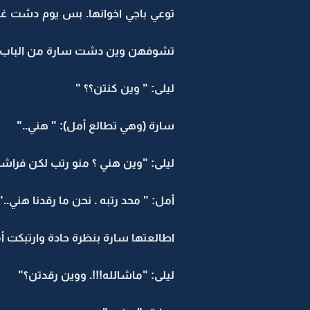
توعي باجي اخوانها. بس يوم دشت غ
تشوفهن وين دشت سارة من الباب وور
ليلى: " وين كنتن؟؟ "
سارة (وهي تطالع أمل): " هني.."
ليلى: "وين هني ؟ منو رتب لكن فراشك
أمل: " محد رتبه . نحن ما رقدنا هني.."
اطالعتها سارة بنظرة حادة وارتبكت أ
ليلى: "ماشالله!!!. ووين رقدتن؟"