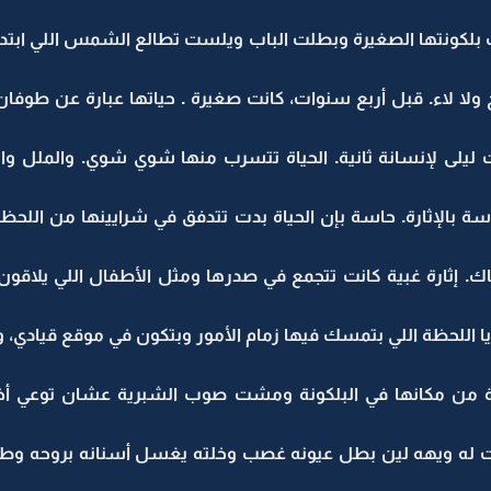
كونتها الصغيرة وبطلت الباب ويلست تطالع الشمس اللي ابتدت
ح ولا لاء. قبل أربع سنوات، كانت صغيرة . حياتها عبارة عن طوفان م
 ليلى لإنسانة ثانية. الحياة تتسرب منها شوي شوي. والملل و
بالإثارة. حاسة بإن الحياة بدت تتدفق في شرايينها من اللحظة
ك. إثارة غبية كانت تتجمع في صدرها ومثل الأطفال اللي يلاقون
يا اللحظة اللي بتمسك فيها زمام الأمور وبتكون في موقع قيادي، و
من مكانها في البلكونة ومشت صوب الشبرية عشان توعي أخو
ت له ويهه لين بطل عيونه غصب وخلته يغسل أسنانه بروحه وط