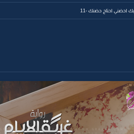
ك احضني احتاج حضنك -11