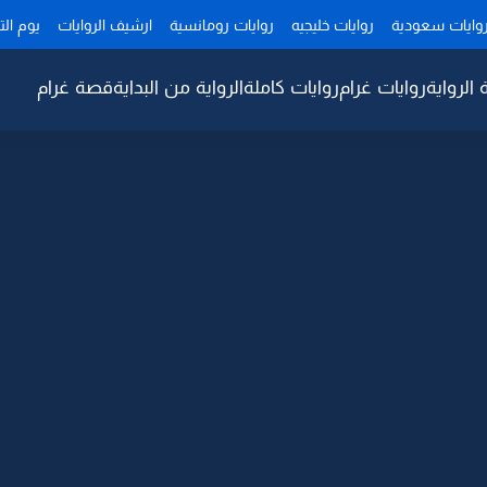
وايات سعودية
روايات خليجيه
روايات رومانسية
ارشيف الروايات
يوم ال
 الرواية
روايات غرام
روايات كاملة
الرواية من البداية
قصة غرام