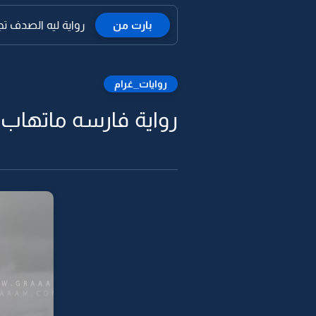
بارت من
رواية ليه الصدف تجمع
روايات_غرام
رواية فارسه ماتهاب خ