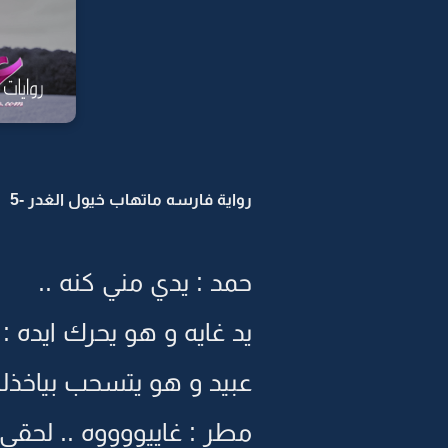
رواية فارسه ماتهاب خيول الغدر -5
حمد : يدي مني كنه ..
يد غايه و هو يحرك ايده : 
عبيد و هو يتسحب بياخذله
مطر : غاييووووه .. لحقي