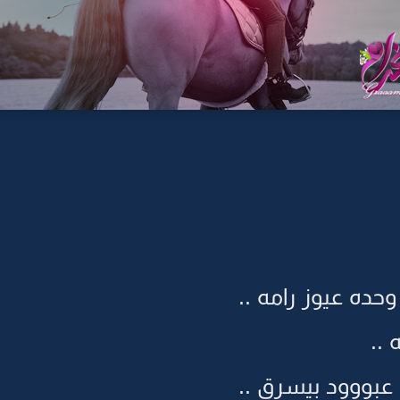
وحده عيوز رامه ..
 ..
 عبووود بيسرق ..