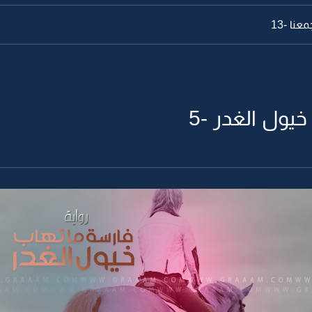
نا -13
يول الغدر -5