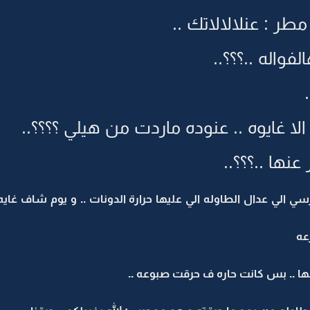
طر : عنلالالاتك ..
لفواله ..؟؟؟..
لا غايوه .. عنوده ماردت من هيلي ؟؟؟؟..
نها ..؟؟؟..
 الي عدال الطاوله الي عليها حرارة الدونات .. و يوم شاف غايه 
عه
ا .. بس كانت حاره ف حرقت صبوعه ..