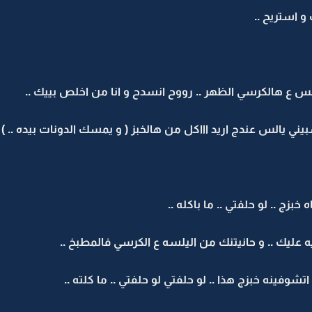
و استريح ..
الس ع هالكرسي الظهر .. رووح انسدح و انا من اخلص بييك ..
يني يالس عندج اريد اااكل من هالخبز ( و يمسك الدونات بيده .. ) لا
خبزج .. لو حلفتي .. ما باكله ..
ه عليك .. و حانيتنك من اليلسه ع الكرسي فالمطبخ ..
شوفينه خبزج هذا .. لو حلفتي لو حلفتي .. ما كلته ..