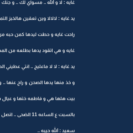
غايه : لا و الله .. مسواي لك .. و جنك م
يد غايه : لالالا وين تعقين هالخبز التما
راحت غايه و حطت ليدها كمن حبه من
غايه و هي اتقود يدها بطلعه من المط
يد غايه : لا لا ماعليج .. انتي عطيني ال
و خذ منها يدها الصحن و راح عنها ..
بيت هلها هي و فاطمه ختها و عيال ف
بالسبت ع الساعه 11 الضحى .. اتصل منصور بسعيد الي كان في دوامه في جازكو ..
سعيد : الله حيبه ..