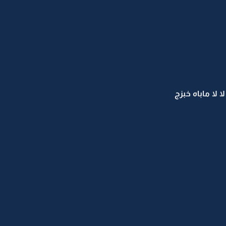
 لا ماباه خبزج