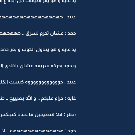
يد غايه و هو يفر الدونات من ايده ع ا
عبيد : هههههههههههههههههه
حمد : عشان تحرم تسرق .. هه
يد غايه و هو يتناول الكوب و يفر حمد ب
و حمد بحركه سريعه عشان يتفادى الكوب
عبيد : حووووووووووووه خيست الكندو
غايه : حرام عليكم .. و الله بصيييح .. ط
مطر : لالا لاتصيحين ما عندنا كنينكس 
حمد : ههههههههههههههه .. لا بنعط