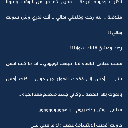
ناظرت بعيونه لبرهة .. مدري كم مر من الوقت وعيونا
متلاقية .. ليه رحت وخليتني بحالي .. أنت تدري وش سويت
بحالي !!
رحت وعشق قلبك سوايا !!
فتحت سلمى النافذة لما انتبهت لوجودي .. أنـا ما كنت أحس
بشي .. أحس أني فقدت الهواء من حولي .. كنت أحس
بالموت بها اللحظة .. وكأني جسد متصنم فقد الحياة ..
سلمى : وش بلاك ريوم .. يا هوووووووووو
حاولت أغصب الابتسامة غصب : لا ما فيني شي