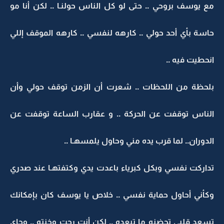
مع يوسف بروحي .. حتى لو كل الناس حولنـا .. لكن أنا مو
حاسة بأي أحد حولي .. كارهه لنفسي .. كارهه الموقف إللي
انحطيت فيه ..
بلحظة من اللحظات .. شعرت أن الزمن توقف حولي وأن
الناس توقفت عن الحركة .. و عقارب الساعة توقفت عن
الدوران.. لما قرب يده مني وحاول يلمسهـا ..
تداركت نفسي وبكل كبرياء باعدت يدي وكتفتهـا عند صدري
وكأني أحاول حماية نفسي .. خلاص يا يوسف كان بإمكانك
تسعد قلبي تحضنه ما تبعده .. لكن أنت رحت وخنته .. وجاي