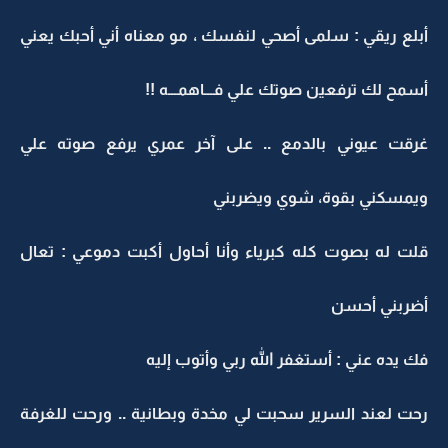
أبلع ريقي : سلمى أصحي لنفسك ، مو معناه أني أحبك يعني
أسمح لك ترفعين صوتك علي فـــاهمـــه !!
غرقت عيوني بالدمع .. على آخر عمري يرفع صوته علي
ويمسكني بقوة، شوي ويضربني
قلت له بصوت كله كبرياء وأنا أحاول أكبت دموعي : تعال
أضربني أحسن
فك يده عني : أستغفر الله ربي وأتوب إليه
رحت لعند السرير سحبت لي مخدة وبطانية .. ورحت للغرفة