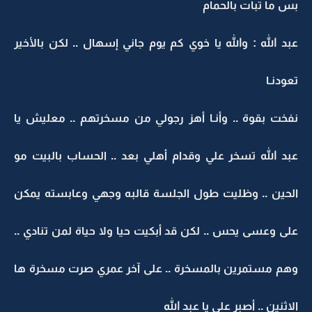
بس ما تبات بالحمام
عبد الله : والله يا خوي كم يوم جاني إسهال .. لكن بالأخير
تعودنـا
نفخت بقوة .. وأنـا أهز رجولي من مسخرتهم .. معليش يا
عبد الله تسخر علي وقدام أهلي بعد .. الحساب بالبيت مو
الحين .. وظليت طول الجلسة قالبه وجهي وعابسته يمكن
على وعسى يحس .. لكن قد أبكيت حيا ولا حياة لمن تنادي ..
وهم مستمرين بالمسخرة .. على آخر عمري صرت مسخرة ها
الاثنين .. أصبر علي يا عبد الله