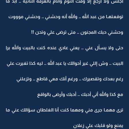
أجلس ولا أرجع إلا وقت النوم وأنام بالغرفة الثانية .. أبد ما
توقعتهـا من عبد الله .. والله أنه وحشني .. وحشني موووت
وحشني حبك المجنون .. متى ترضى علي وتحن !!
حتى ولا يسأل عني .. يعني عادي عنده كنت بالبيت والله برا
البيت .. وش إللي غير أحوالك يا عبد الله .. ليه كذا تغيرت علي
رغم بعدك وتقصيرك .. ورغم أنك معي قاطع .. وتزعلني
مع كذا والله أني أحبك .. أحبك وأرضى بالواقع
ترى مهمـا جرى مني ومهما كنت أنا الغلطان سؤالك عني ما
يمنع ولو قلبك علي زعلان