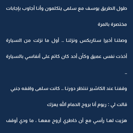
طول الطريق يوسف مع سلمى يتكلمون وأنـا أجاوب بإجابات
مختصرة بالمرة
وصلنـا أخيرا ستاربكس ونزلنـا .. أول ما نزلت من السيارة
أخذت نفس عميق وكأن أحد كان كاتم على أنفاسي بالسيارة
..
وقفنـا عند الكاشير ننتظر دورنـا .. كانت سلمى واقفه جنبي
قالت لي : ريوم أنا بروح الحمام الله يعزك
هزيت لهـا رأسي مع أن خاطري أروح معهـا ، ما ودي أوقف