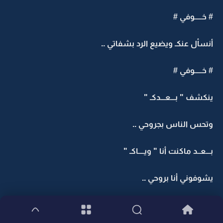
# خـــــوفي #
أنسأل عنكـ ويضيع الرد بشفاتي ..
# خـــــوفي #
ينكشف " بـــعـــدكـ "
وتحس الناس بجروحي ..
بـــعــد ماكنت أنا " ويــــاكـ "
يشوفوني أنا بروحي ..
قلبي ما يطاوعني بإيدي أكشف أحزانــــي ..