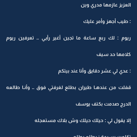
العزيز عازمها مدري وين
: طيب أجهز وأمر عليك
ريوم : لك ربع ساعة ما تجين أغير رأيي .. تعرفين ريوم
كلامها حد سيف
: عدي لي عشر دقايق وأنا عند بيتكم
قفلت من عندهـا طيران بطلع لغرفتي فوق .. وأنـا طالعه
الدرج صدمت بكتف يوسف
إلا يقول لي : حيلك حيلك وش بلاك مستعجله
تكلمت بسرعة : بطلع بطلع