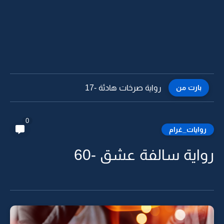
بارت من
رواية صرخات هادئة -16
0
روايات_غرام
رواية سالفة عشق -60