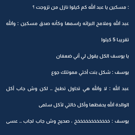
: مسكين يا عبد الله كم كيلوا نازل من تزوجت ؟
عبد الله وملامح البرائه راسمها وكأنه صدق مسكين : والله
تقريبـا 5 كيلوا
يا يوسف الكل يقول لي أني ضعفان
يوسف : شكل بنت أختي مموتتك جوع
عبد الله : لا والله هي تحاول تطبخ .. لكن وش جاب أكل
الوالدة الله يحفظها وأكل خالتي لأكل سلمى
يوسف : خخخخخخخخخخخخخ ، صحيح وش جاب لجاب .. عسى