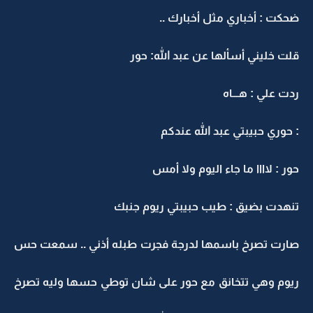
ضحكت : أخباري مثل أخبارك ..
قلت خليني أسألها عن عبد الله: حور
ردت علي : هـــاه
: حوري حبيبتي عبد الله عندكم
حور : لاااا ما جاء اليوم ولا أمس
تنهدت بضيق : طيب حبيبتي ريوم جنبك
صارت تصرخ باسمها لدرجة فجرت طبله أذني .. سمعت حس
ريوم وهي تتخانق مع حور على شان توطي حسها وليه تصرخ