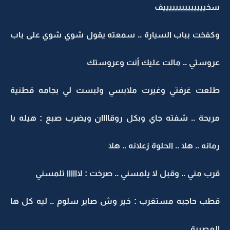
سخييييييييييييييف
وكفخت بباب السيارة .. سمعته يقول شوي شوي على باب
عروستي .. مالت عليك أنت وعروستك
طلعت غرفتي وغيرت ملابسي ولبست لي بجامه قطنية
مريحة .. شفته جاي وبكل روقاااان ويضرب صبع : هيله يا
رمانه .. هلا .. الحلوة زعلانه .. هلا
قرب مني .. وقبل لا يلمسني .. صرخت : لاااااا تلمسني
قطب حاجبه مستغرب : خير وش صاير سلوم .. ليه كل ها
العصبية