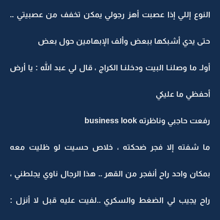
النوع إللي إذا عصبت أهز رجولي يمكن تخفف من عصبيتي ..
حتى يدي أشبكها ببعض وألف الإبهامين حول بعض
أولـ ما وصلنـا البيت ودخلنـا الكراج ، قال لي عبد الله : يا أرض
أحفظي ما عليكي
رفعت حاجبي وناظرته business look
ما شفته إلا فجر ضحكته ، خلاص حسيت لو ظليت معه
بمكان واحد راح أنفجر من القهر .. هذا الرجال ناوي يجلطني ،
راح يجيب لي الضغط والسكري ..لفيت عليه قبل لا أنزل :