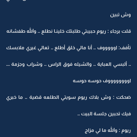
وش تبين
قلت برجاء : ريوم حبيبتي طلبتك خلينـا نطلع .. والله طفشانه
تأفف: اوووووف .. أنا مالي خلق أطلع .. تعالي غيري ملابسك
.. ألبسي العباية .. والشيله فوق الراس .. وشراب وجزمة ...
اووووووووف حوسه حوسه
ضحكت : وش بلاك ريوم سويتي الطلعه قضية .. ما خبري
فيك تحبين جلسة البيت ..
ريوم : والله ما لي مزاج