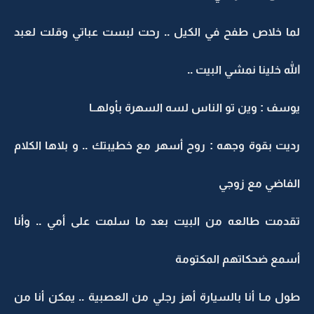
لما خلاص طفح في الكيل .. رحت لبست عباتي وقلت لعبد
الله خلينا نمشي البيت ..
يوسف : وين تو الناس لسه السهرة بأولهــا
رديت بقوة وجهه : روح أسهر مع خطيبتك .. و بلاها الكلام
الفاضي مع زوجي
تقدمت طالعه من البيت بعد ما سلمت على أمي .. وأنا
أسمع ضحكاتهم المكتومة
طول مـا أنا بالسيارة أهز رجلي من العصبية .. يمكن أنا من