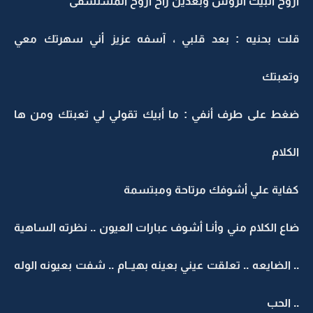
اروح البيت أتروش وبعدين راح اروح المستشفى
قلت بحنيه : بعد قلبي ، آسفه عزيز أني سهرتك معي
وتعبتك
ضغط على طرف أنفي : ما أبيك تقولي لي تعبتك ومن ها
الكلام
كفاية علي أشوفك مرتاحة ومبتسمة
ضاع الكلام مني وأنـا أشوف عبارات العيون .. نظرته الساهية
.. الضايعه .. تعلقت عيني بعينه بهيــام .. شفت بعيونه الوله
.. الحب