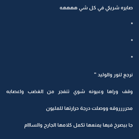
صايره شريكي في كل شي ههههه
*
*
*
نرجع لنور والوليد "
وقف وراها وعيونه شوي تنفجر من الغضب واعصابه
محرررروقه ووصلت درجة حرارتها للمليون
جا بيصرخ فيها يمنعها تكمل كلامها الجارح والسااام