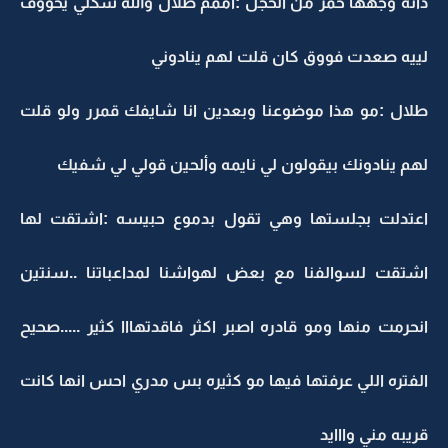
دانه وجهها حمر من الخجل :اممم طلال والله شكلي يخووف
لييه صعدت فووق كان قلت لهم ينادوني
طلال :مو هذا موضوعنا وبعدين انا شايفك قمرر ولو قلت
لهم ينادونك بيقولون لي نايمه وألحين قولي لي شفيك
اعتدلت بجلستها وهي تقول بدموع حبيسه :اشتقت لها
اشتقت لسوالفنا مع بعض لهواشنا لمداعباتنا ..سنتين
انحرمت منها ومو قادره اصبر اكثر فاقدتهااا كثير .....صحيح
الفتره اللي عرفتها فيها مو كثيره بس مدري احس انها كانت
قريبه مني وااايد