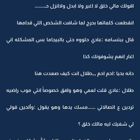
اقولك مالي خلق لا اغير ولا ابدل ولاانزل حـ........
انقطعت كلماتها بحرج لما شافت الشخص اللي قدامها
قال ببتسامه :عادي حلووه حتى بالبيجاما بس المشكله اني
اغار انهم يشوفونك كذا
دانه بحيا :احم احم ,,,طلال انت كيف صعدت هنا
طلال :عادي قلت لعمي وهو وافق خصوصاً انتي موب راضيه
تردين ع اتصالاتي ......مسك يدها وهو يقول :وألحين قولي
لي شفيك ليه مالك خلق ؟