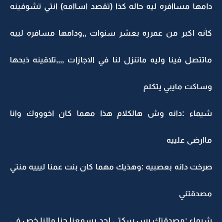
دامها مساافره ليه حاله كذا (تقصد اساامه) انتي تشوفينه
كأنه اكبر من عمرره بعشر سنوات ,,ودامها مسافره لييه
ماتتصل فينا وليه ماتنزل لنا في الاجازات ,,,,تلاقينه ذبحها
وساكت مايبي يتكلم
شيماء :دانه وش هالكلام هذا مهما كان اخوووك وانا
ماارضى علييه
صرخت دانه بعصبيه :وهذيك مهما كان بنت عمنا ليييه منتي
مصدقتني
شيماء :مصدقتك بس سكتي لحد يسمعنا حنا مالنا خص في