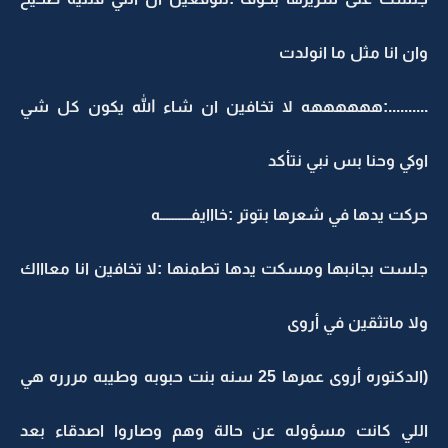
وان انا مثل ما انولدت
..........:ههههههه لا تخافين ان شاء الله يكون كل شي
اوكي وحنا بس نبي نتأكد
حركت يدها في شعرها بتوتر :خااايفــــــــــه
جلست بجانبها ومسكت يدها تطمنها :لا تخافين انا معاااك
ولا ماتثقين في أروى
(الدكتوره أروى عمرها 25 سنه بنت حبوبه وطيبه مررره هي
اللي كانت مسؤوله عن حالة وهم وصاروا اصدقاء بعد