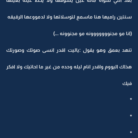
بعد اللي سواه ماله عين يشوفها ولا يحط عينه بعينها
سنتين راميها هنا ماسمع لتوسلاتها ولا لدمووعها الرقيقه
(انا مو مجنووووووونه مو مجنوونه ...)
تنهد بعمق وهو يقول :ياليت اقدر انسى صوتك وصورتك
هذاك اليووم واقدر انام ليله وحده من غير ما احاتيك ولا افكر
فيك
*
*
*