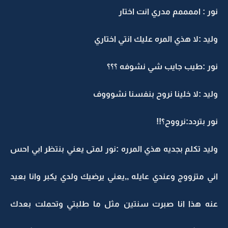
نور : اممممم مدري انت اختار
وليد :لا هذي المره عليك انتي اختاري
نور :طيب جايب شي نشوفه ؟؟؟
وليد :لا خلينا نروح بنفسنا نشوووف
نور بتردد:نرووح؟!!
وليد تكلم بجديه هذي المرره :نور لمتى يعني بنتظر ابي احس
اني متزووج وعندي عايله ,,يعني يرضيك ولدي يكبر وانا بعيد
عنه هذا انا صبرت سنتين مثل ما طلبتي وتحملت بعدك