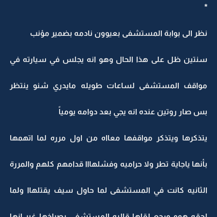
*
نظر الى بوابة المستشفى بعيوون نادمه بضمير مؤنب
سنتين ظل على هذا الحال وهو انه يجلس في سيارته في
مواقف المستشفى لساعات طويله مايدري شنو ينتظر
بس صار روتين عنده انه يجي بعد دوامه يومياً
يتذكرها ويتذكر مواقفها معااه من اول مرره لما اتهمها
بأنها ياجاية تطر ولا حراميه وفشلهااا قدامهم كلهم والمررة
الثانيه كانت في المستشفى لما حاول سيف يقتلهاا ولما
لحقه هوو ورجع لقاها قالبه المستشفى بصراخها غير انها