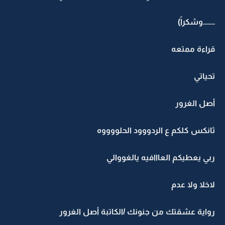
......وشكراً)
قراءة ممتعه
تحياتي
أصل الغرور
ثانكس كلكم ع الردووود الحلووووه
ربي يعطيكم العااافيه يالغووالي
لاخلا ولا عدم
رواية عشقتك من جنونك /الكاتبة أصل الغرور