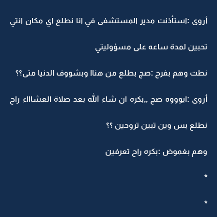
أروى :استأذنت مدير المستشفى في انا نطلع اي مكان انتي
تحبين لمدة ساعه على مسؤوليتي
نطت وهم بفرح :صج بطلع من هناا وبشووف الدنيا متى؟؟
أروى :ايوووه صج ,,بكره ان شاء الله بعد صلاة العشاااء راح
نطلع بس وين تبين تروحين ؟؟
وهم بغموض :بكره راح تعرفين
*
*