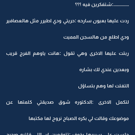
.............:شتفكرين فيه ؟؟؟
ردت عليها بعيون سارحه :حريتي ودي اطيرر مثل هالعصافير
ودي اطلع من هالسجن المميت
ربتت عليها الاخرى وهي تقول :هانت ياوهم الفرج قريب
وبعدين عندي لك بشاره
التفتت لها وهم بتساؤل
لتكمل الاخرى :الدكتوره شوق صديقتي كلمتها عن
موضوعك وقالت لي بكره الصباح نروح لها مكتبها
جلست على سريرها بخوف :تتوقعين ان اللي قلتيه صحيح