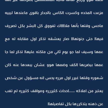
مزعت المخده وكسرت الكاس بالجدار باقوى ماعندها ليييه
ماحس وقتها بأنها ملاااااك تفووق كل البشر بكل تصررف
فيهاا حتى جنونهااا صار يعشقه تذكر اول مقابله له مع
عمها وسيف لما جو يوم ثاني من ملكته عليهاا تذكر لما جا
عمها بيضربها الكف وضمها هوو عشان يبعدها عنه كان
شعوره وقتها غيرر اول مرره يحس انه مسؤول عن شخص
يعتبر من املاكه ......احداث كثيررره ومواقف كثيرره لم تغب
عن ذهنه يتذكررها بكل تفاصيلهاا