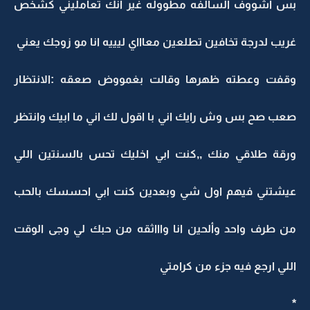
بس اشووف السالفه مطووله غير انك تعامليني كشخص
غريب لدرجة تخافين تطلعين معاااي ليييه انا مو زوجك يعني
وقفت وعطته ظهرها وقالت بغمووض صعقه :الانتظار
صعب صح بس وش رايك اني با اقول لك اني ما ابيك وانتظر
ورقة طلاقي منك ,,كنت ابي اخليك تحس بالسنتين اللي
عيشتني فيهم اول شي وبعدين كنت ابي احسسك بالحب
من طرف واحد وألحين انا واااثقه من حبك لي وجى الوقت
اللي ارجع فيه جزء من كرامتي
*