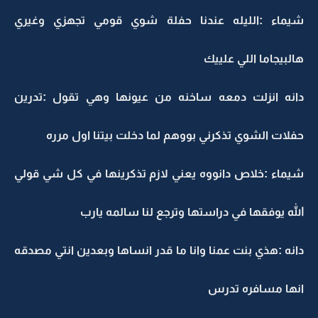
شيماء :الليله عندنا حفلة شوي قومي تجهزي وغيري
هالبيجاما اللي علييك
دانه انزلت دمعه ساخنه من عيونها وهي تقول :تدرين
حفلات الشوي تذكرني بووهم لما دخلت بيتنا اول مرره
شيماء :خلاص دانووه يعني لازم تذكرينها في كل شي قولي
الله يوفقها في دراستها وترجع لنا سالمه يارب
دانه :هذي بنت عمنا وانا ما قدر انساها وبعدين انتي مصدقه
انها مسافره تدرس