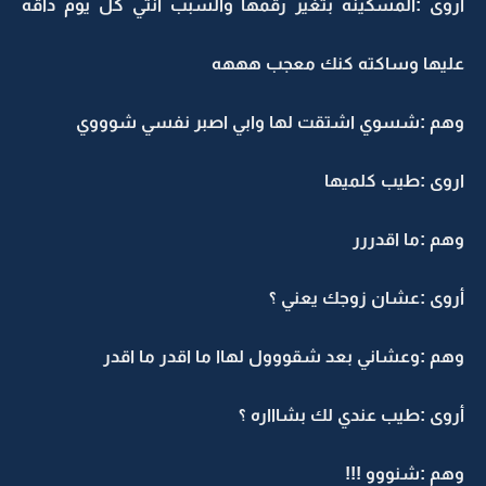
اروى :المسكينه بتغير رقمها والسبب انتي كل يوم داقه
عليها وساكته كنك معجب هههه
وهم :شسوي اشتقت لها وابي اصبر نفسي شوووي
اروى :طيب كلميها
وهم :ما اقدررر
أروى :عشان زوجك يعني ؟
وهم :وعشاني بعد شقووول لهاا ما اقدر ما اقدر
أروى :طيب عندي لك بشاااره ؟
وهم :شنووو !!!