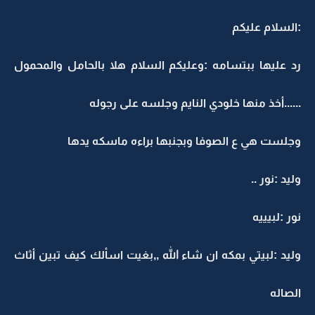
:السلام عليكم
رد عليها ببتسامه :وعليكم السلام هلا بالحامل والمحمول
......أخذ منها خلودي النايم وجلسه على رجوله
وجلست هي ع الصوفا وبجنبها براءه ماسكه يدها
وليد :نور ..
نور :لبيييه
وليد :لبيتي بمكه ان شاء الله ,,بغيت اسألك كيف تبين أثاث
الصاله