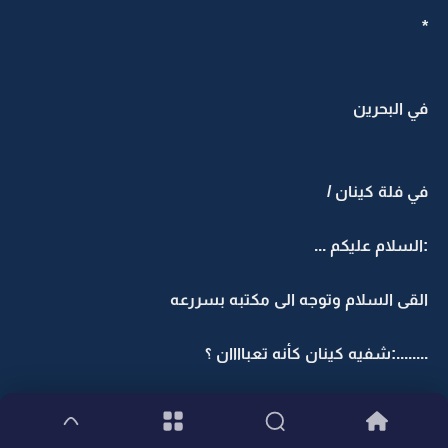
*
في البحرين
في فلة كينان /
:السلام عليكم ...
القى السلام وتوجه الى مكتبه بسررعه
........:شفيه كينان كأنه تعباااان ؟
وداد :تعرفين ضغط الشغل وكذا