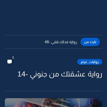
بارت من
رواية فداك قلبي -45
0
روايات_غرام
رواية عشقتك من جنوني -14