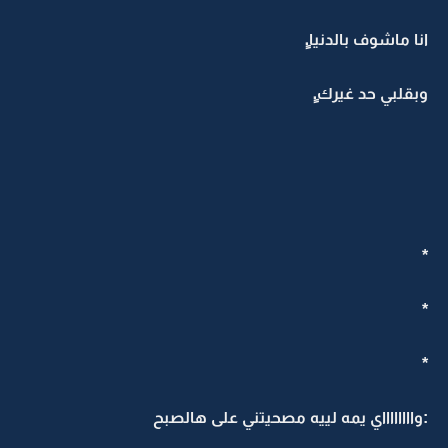
انا ماشوف بالدنيا.ِِ
وبقلبي حد غيرك.ِِ
*
*
*
:وااااااااي يمه لييه مصحيتني على هالصبح