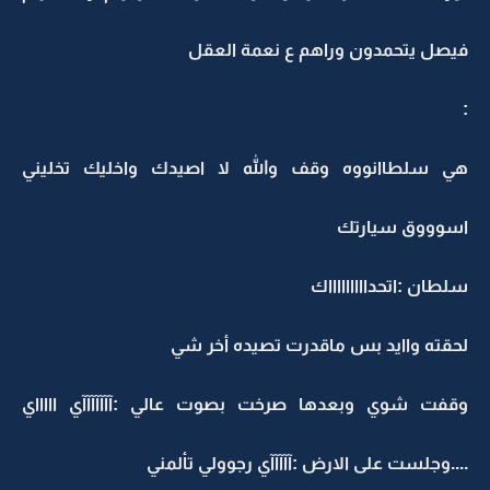
فيصل يتحمدون وراهم ع نعمة العقل
:
هي سلطاانووه وقف والله لا اصيدك واخليك تخليني
اسوووق سيارتك
سلطان :اتحداااااااااك
لحقته واايد بس ماقدرت تصيده أخر شي
وقفت شوي وبعدها صرخت بصوت عالي :آآآآآآآي اااااي
....وجلست على الارض :آآآآآي رجوولي تألمني