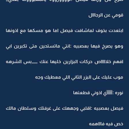
قومي عن الرجااال
ابتعدت بخوف لماشافت فيصل اما هو مسكها مع اذونها
وهو يصرخ فيها بعصبيه :انتي ماتستحين متى تكبرين ابي
افهم خلاااااص حركات البزارين خليها عنك ,,,,,بس الشرهه
موب عليك على البزر الثاني اللي معطيك وجه
نوره :آآآآآي اذوني قطعتها
فيصل بعصبيه :اقلبي وجههك على غرفتك وسلطان مالك
خص فيه فاااهمه