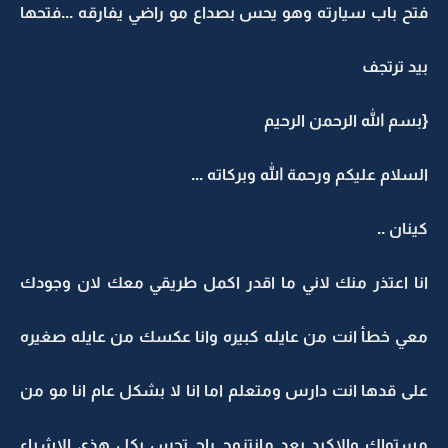
فتح باب سيارته وهو يحس بصداع مو راضي يفارقه ...فتحها
بيد ترتجف
{بسم الله الرحمن الرحيم
السلام عليكم ورحمة الله وبركاته ...
كينان ..
انا اعتذر منك لاني ما اقدر اكمل طريقي معك لان وجودك
معي خطأ انت من عايله كبيره وانا عكسك من عايله صغيره
على قدها انت دارس ومتعلم اما انا لا بشكل عام انا مو من
مستواك والاكيد بعد مانتزوج راح تحس بكل هذي الاشياء