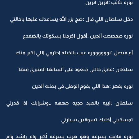
نوره تثائب :انزين انزين
دخل سلطان اللي قال :صج بزر الله يساعدك عليها ياخالتي
نوره صحصحت ألحين :أقول اكرمنا بسكوتك يالضفدع
أم فيصل :نووووووره عيب يالخبله احترمي اللي اكبر منك
سلطان :عادي خالتي متعود على ألسانها المتبري منها
نوره بقهر :هذا اللي بقوم اتوطى في بطنه ألحين
سلطان :اييه بالعيد حجيه هههه ,,وشرايك اذا قدرتي
تمسكيني أخليك تسوقين سيارتي
نوره قامت بسرعه وهو هرب بسرعه أكبر وام راشد وام