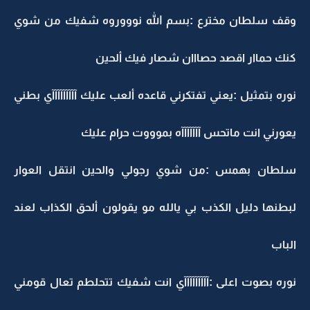
وقف سلطان مخترع :بسم الله نوووروه شفيك من شوي
كنك حماار اقصد حصااان شصار فيك ألحين
نوره بتمثيل :يعني تفتكرني قاعده ألعب عليك آآآآآآآآآي بطني
يعورني انت ماتحس آآآآآآآه بموووت حرام عليك
سلطان بهمس :من شوي رجولي والحين انتقل العوار
لبطنها دليل الكذب بي يالله مو يقولون ألحق الكذاب لعند
الباب
نوره بصوت اعلى :آآآآآآآآآي انت شفيك تتحلطم تعال قومني