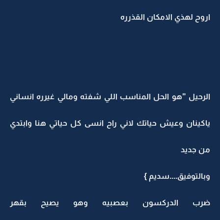
اروح لهذي الامكان القذرره
الرحيل "هو الحل المناسب اللي شفته ومالي غيرره انساني
ياكينان وعيش حياتك لاني راح انسى كل حياتي هنا وابتدي
من جديد
وبالتوفيق....سديم }
ضرب الدركسون بعصبيه وهو يصيح بقهر