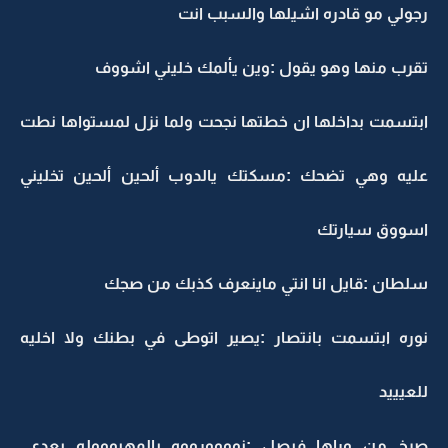
رجولي مو قادره اشيلها والسبب انت
تقرب منها وهو يقول :وين يألمك خليني اشووف
ابتسمت بداخلها ان خطتها نجحت ولما نزل لمستواها نطت
عليه وهي تضحك :مسكتك يالدوب ألحين ألحين تخليني
اسووق سيارتك
سلطان :قايل انا انتي ماينعرف كذبك من صجك
نوره ابتسمت بانتصار :يصير اتوطى في بطنك ولا اخليه
للعيييد
صرخ من وراها فيصل :نوووورووه يالمهبوووله بعدي,,