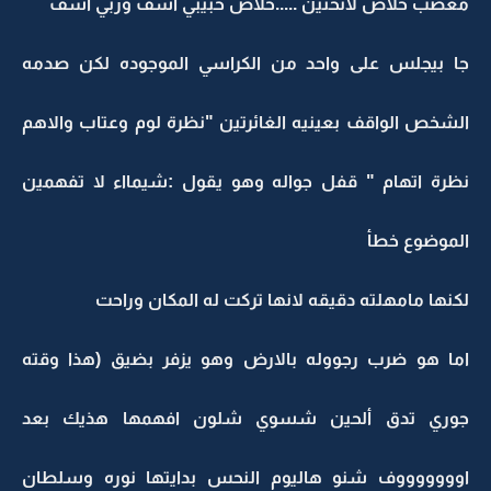
معصب خلاص لاتحنين .....خلاص حبيبي اسف وربي اسف
جا بيجلس على واحد من الكراسي الموجوده لكن صدمه
الشخص الواقف بعينيه الغائرتين "نظرة لوم وعتاب والاهم
نظرة اتهام " قفل جواله وهو يقول :شيمااء لا تفهمين
الموضوع خطأ
لكنها مامهلته دقيقه لانها تركت له المكان وراحت
اما هو ضرب رجووله بالارض وهو يزفر بضيق (هذا وقته
جوري تدق ألحين شسوي شلون افهمها هذيك بعد
اوووووووف شنو هاليوم النحس بدايتها نوره وسلطان