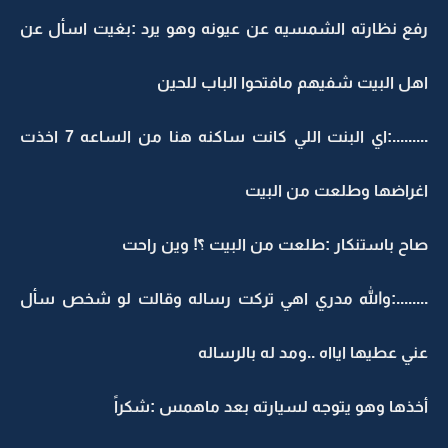
رفع نظارته الشمسيه عن عيونه وهو يرد :بغيت اسأل عن
اهل البيت شفيهم مافتحوا الباب للحين
.........:اي البنت اللي كانت ساكنه هنا من الساعه 7 اخذت
اغراضها وطلعت من البيت
صاح باستنكار :طلعت من البيت ؟ّ! وين راحت
........:والله مدري اهي تركت رساله وقالت لو شخص سأل
عني عطيها ايااه ..ومد له بالرساله
أخذها وهو يتوجه لسيارته بعد ماهمس :شكراً