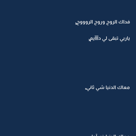
فداك الروح وروح الروووح.ِِ
ياربي تبقى لي دآآآيم.ِِ
معاك الدنيا شي ثاني.ِ