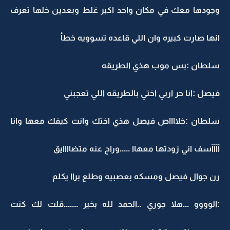
وجودها معك في مكان واحد اكبر غلط وبعدين خلها تعرف
انها صارت كبيره وان اللي قاعده تسوويه خطأ
سلطان :بس موب هذي الطريقه
فيصل :انا حر اربي اختي بالطريقه اللي تعجبني
سلطان :خلااااص فيصل هذي اختك وانت كيفك معها وانا
آآآآسف اني زودتها معهاا .....وراح عنه متضاااايق
رن جوال فيصل ومسكه بعصبيه وطلع براا يكلم
:الوووو ...هلا جوري ..الحمد لله بخير .......قلت لك كنت