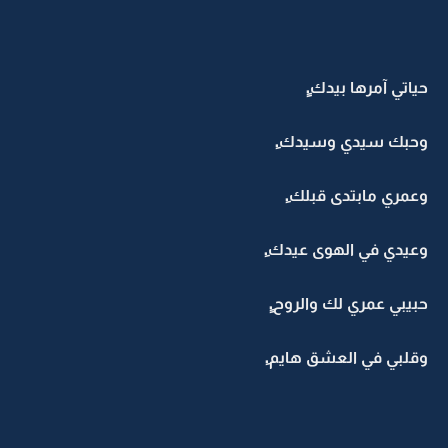
حياتي آمرها بيدك.ِِ
وحبك سيدي وسيدك.ِ
وعمري مابتدى قبلك.ِ
وعيدي في الهوى عيدك.ِ
حبيبي عمري لك والروح.ِِ
وقلبي في العشق هايم.ِ