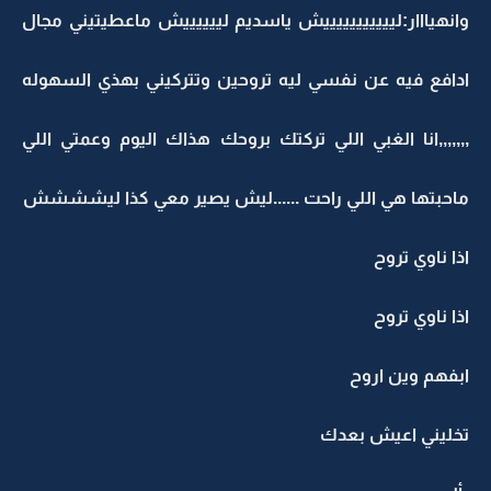
وانهيااار:ليييييييييييش ياسديم لييييييش ماعطيتيني مجال
ادافع فيه عن نفسي ليه تروحين وتتركيني بهذي السهوله
,,,,,,,انا الغبي اللي تركتك بروحك هذاك اليوم وعمتي اللي
ماحبتها هي اللي راحت ......ليش يصير معي كذا ليشششش
اذا ناوي تروح
اذا ناوي تروح
ابفهم وين اروح
تخليني اعيش بعدك