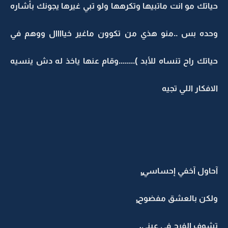
حياتك مو انت ماتبيها وتكرهها ولو تبي غيرها يجونك بأشاره
وحده بس ..منو هذي من تكوون ماغير خياااال ووهم في
حياتك راح تنساه للأبد )........وقام عنها ياخذ له دش ينسيه
الافكار اللي تجيه
آحاول آخفي إحساسي.ِِ
ولكن بالعشق مفضوح.ِِ
تشوف الفرح في عيني.ِِ