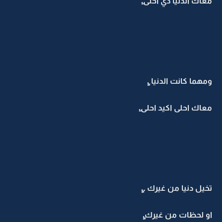
معاك الدنيا ذي آحلى.ِ
ومهما كانت الدنيا .ِِ
معاك احلى اكيد احلى.ِ
تخيل دنيا من غيرك ..ِِ
او لحظات من غيرك.ِِ