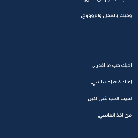
وحبك بالعقل والروووح.ِ
آحبك حب ما آقدر ..ِِ
اعاند فيه احساسي.ِ
لقيت الحب شي اكبر.ِِ
من اخذ انفاسي.ِِ