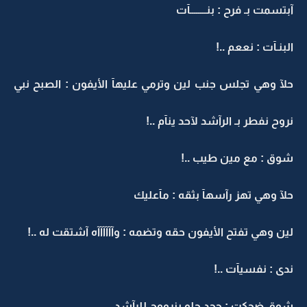
آبتسمت بـ فرح : بنــــــــآت
البنـآت : نععم ..!
حلآ وهي تجلس جنب لين وترمي عليهآ الأيفون : الصبح نبي
نروح نفطر بـ الرآشد لآحد ينآم ..!
شوق : مع مين طيب ..!
حلآ وهي تهز رآسهآ بثقه : مآعليك
لين وهي تفتح الأيفون حقه وتضمه : وآآآآآآه آشتقت له ..!
ندى : نفسيآت ..!
شوق ضحكت : ججد حلو بنرووح للرآشد