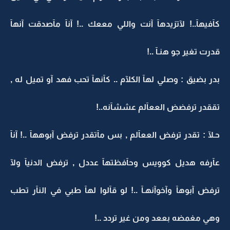
كآفيهآ..! لآتزيدهآ آنت واللي مععك ..! آنآ مآصدقت آنهآ
قدرت تغير جو هنـآ ..!
بدر بضيق : وصلي لهآ الكلآم .. كآنهآ تحب فهد آو تميل له ,
تققدر ترفضض الععآلم عششآنه..!
حـلآ : تقدر ترفض الععآلم , بس مآتقدر ترفض آبوههآ ..! آنآ
عآرفه هديل كوويس وحآفظتهآ عددل , ترفض الدنيآ ولآ
ترفض آبوهآ وآخوآنهـآ ..! لو قآلوا لهآ طبي في النآر تطب
وهي مغمضه بععد ومن غير تردد ..!