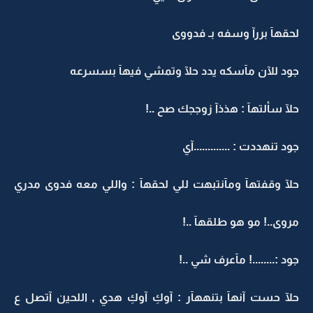
لحقهآ بررآ وسفه بـ فدووى
جود للآن مآسكه يدد حلآ وتمشي فيهآ بسسرعه
حلآ سألتهآ : هذذآ زوججك صح ..!
جود تنهددت : .............آي
حلآ وقفتهآ ومآنتبهت للي لحقهآ : واللي معه فدوى مدري
مروى..! مو هو طلقهآ ..!
جود :........! مآعرف شي ..!
حلآ حست آنهآ بتنههآر : آوكِ آوكِ هدي , اللحين آتصل ع