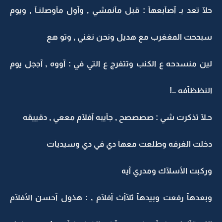
حلآ تعد بـ آصآبعهآ : قبل مآنمشي , وآول مآوصلنـآ , ويوم
سبححت المغغرب مع هديل ونحن نغني , وتو هع
لين منسدحه ع الكنب وتتفرج ع التي في : آووه , آججل يوم
النظظآفه ..!
حـلآ تذكرت شي : صصصصح , جآيبه آفلآم مععي , دقييقه
دخلت الغرفه وطلعت معهآ دي في دي وسيديآت
وركبت الأسلآك ومدري آيه
وبعدهآ رفعت وبيدهآ ثلآآث آفلآم , : هذول آحسن الأفلآم