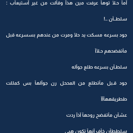
آمآ حـلآ توهآ عرفت مين هذآ وقآلت من غير آستيعآب :
سلطــآن ..!
جود بسرعه مسكت يد حلآ ومرت من عندهم بسسرعه قبل
مآتفضحهم حـلآآ
سلطـآن بسرعه طلع جوآله
جود قـبل مآتطلع من المححل رن جوآلهآ بس كمللت
ططريقههآآآ
عشآن مآتفضح روحهآ آذآ ردت
سلططآن خآف آنهآ تكون هيي