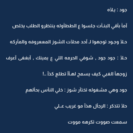
جود : يـلآه
آمآ بآقي البنـآت جلسوا ع الططآوله ينتظرو الطلب يخلص
حـلآ وجـود توجهوا لـ آحد محلآت الشوز المععروفه والمآركه
حـلآ : جود جود , شوفي الحرمه اللي ع يمينك , آبغغى آعرف
زوجهآ الغبي كيف يسمح لهـآآ تطلع كذآ ..!
جود وهي مشغوله تختآر شوز : خلي النآس بحآلهم
حلآ تتذكر : الرجآل هذآ مو غريب عــلي
سمعت صووت تكرهه مووت