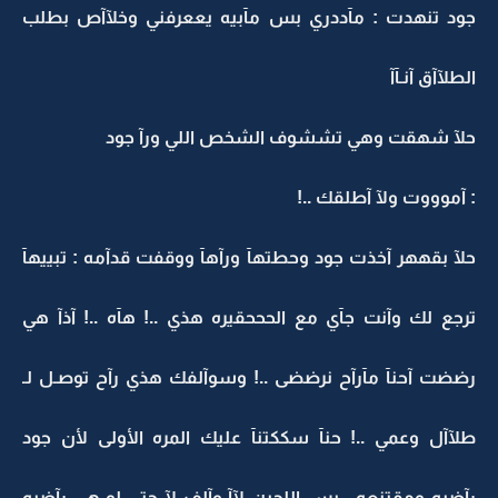
جود تنهدت : مآددري بس مآبيه يععرفني وخلآآص بطلب
الطلآآق آنـآآ
حلآ شهقت وهي تششوف الشخص اللي ورآ جود
: آموووت ولآ آطلقك ..!
حلآ بقههر آخذت جود وحطتهآ ورآهآ ووقفت قدآمه : تبييهآ
ترجع لك وآنت جآي مع الحححقيره هذي ..! هآه ..! آذآ هي
رضضت آحنآ مآرآح نرضضى ..! وسوآلفك هذي رآح توصـل لـ
طلآآل وعمي ..! حنآ سككتنآ عليك المره الأولى لأن جود
رآضيه ومقتنعه , بس اللحين لآآ وآلف لآ حتى لو هي رآضيه