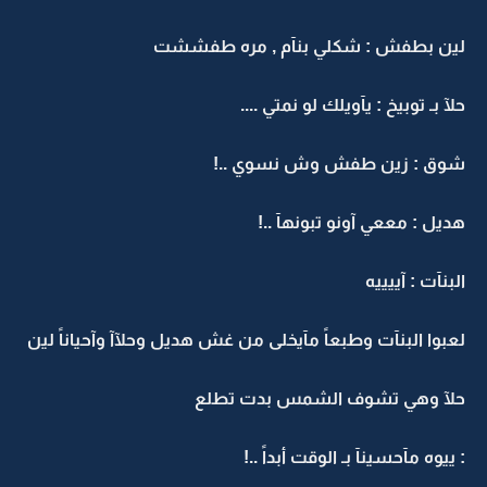
لين بطفش : شكلي بنآم , مره طفششت
حلآ بـ توبيخ : يآويلك لو نمتي ....
شوق : زين طفش وش نسوي ..!
هديل : مععي آونو تبونهآ ..!
البنآت : آييييه
لعبوا البنآت وطبعاً مآيخلى من غش هديل وحلآآ وآحياناً لين
حلآ وهي تشوف الشمس بدت تطلع
: ييوه مآحسينآ بـ الوقت أبداً ..!