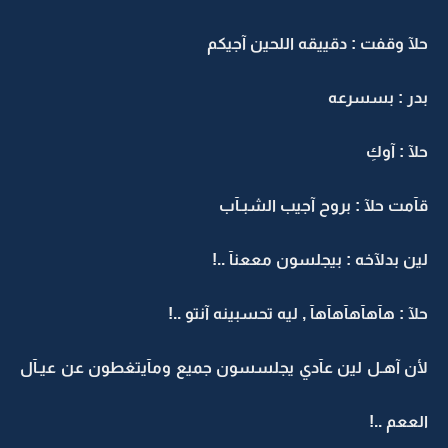
حلآ وقفت : دقييقه اللحين آجيكم
بدر : بسسرعه
حلآ : آوكِ
قآمت حلآ : بروح آجيب الشبـآب
لين بدلآخه : بيجلسون مععنآ ..!
حلآ : هآهآهآهآهآ , ليه تحسبينه آنتو ..!
لأن آهـل لين عآدي يجلسسون جميع ومآيتغطون عن عيـآل
الععم ..!