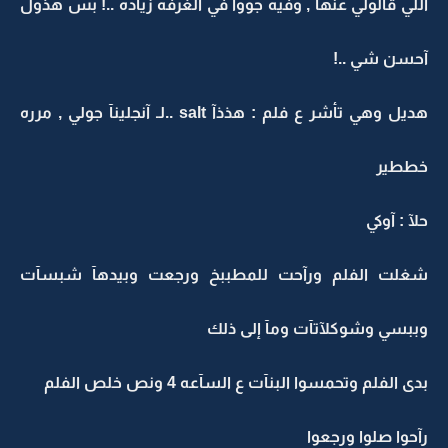
اللي قآلولي عنهآ , وفيه جووآ في الغرفه زيآده ..! بس هذول
آحسن شي ..!
هديل وهي تأشر ع فلم : هذذآ salt ..لـ آنجلينآ جولي , مرره
خططير
حلآ : آوكي
شغلت الفلم ورآحت للمطببخ ورجعت وبيدهآ شبسآت
وببسي وشوكلآتآت ومآ إلى ذلك
بدى الفلم وتحمسوا البنآت ع السآعه 4 ونص خلص الفلم
رآحوا صلوا ورجعوا