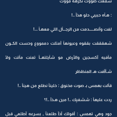
سمعت صووت تكرهه مووت
: هـآه حبيبي حلو هذآ ..!
لفت وآنصــــــدمت من الرجـــآل اللي معهـآ ...!
شهقققت بققوه وعيونهآ آمتلت دممووع وحست الكــون
مآفيه آكسجين والأرض مو شآيلتهــآ تمنت مآتت ولآ
شـآآفت هـ المنظظر
قآلت بهمس بـ صوت مخنوق : خلينآ نطلع من هينآ ..!
ردت عليهآ : ششفيِك ..! مين هـذآ ..!؟
جود وهي تهمس : آقولك آذآ طلعنآ , بسرعه آطلعي قبل