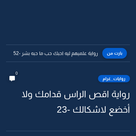
بارت من
رواية علميهم ليه احبك حب ما حبه بشر -51
0
روايات_غرام
رواية اقص الراس قدامك ولا
أخضع لاشكالك -23