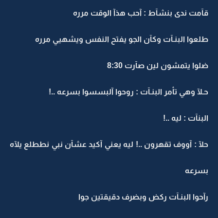
قآمت ندى بنشآط : آحب هذآ الوقت مرره
طلعوا البنـآت وكآن الجو يفتح النفس ويشهيي مرره
ضلوا يتمشون لين صآرت 8:30
حـلآ وهي تأمر البنـآت : روحوا آلبسسوا بسرعه ..!
البنآت : ليه ..!
حلآ : آووف تقهرون ..! ليه يعني آكيد عشآن نبي نططلع يلآه
بسرعه
رآحوا البنـآت ركض وبضرف دقيقتين جوا