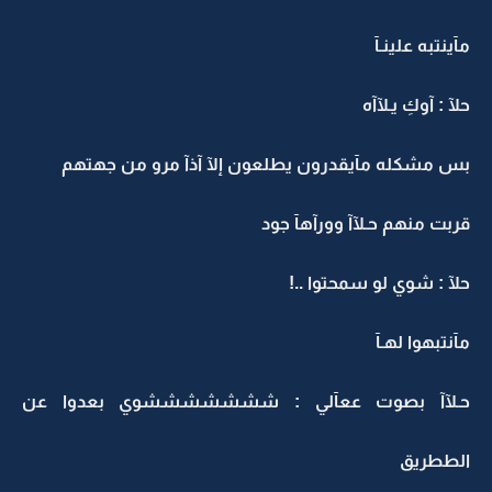
مآينتبه علينـآ
حلآ : آوكِ يـلآآه
بس مشكله مآيقدرون يطلعون إلآ آذآ مرو من جهتهم
قربت منهم حـلآآ وورآهآ جود
حلآ : شوي لو سمحتوا ..!
مآنتبهوا لهـآ
حـلآآ بصوت ععآلي : شششششششوي بعدوا عن
الططريق