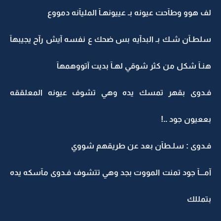
لف هوو وطآحت عيونه بـ عييونهـآ المليآنه دمووع
سلطـآن شـك بـ البدآيه بس ضحك ع نفسه آيش رآح يجيبهآ
هنـآ شكل من كثر شوقي لهـآ بديت آتووهمهآ
فـدوى بقهر تمسك يده وهي تشوف عيونه المعلققه
بععيون جود ..!
فـدوى : سلـطآن بعد عن طريقهم شووي
آمـــآ جود تمنت المووت بجد وهي تتشوف فـدوى مآسكه يده
بتمللك