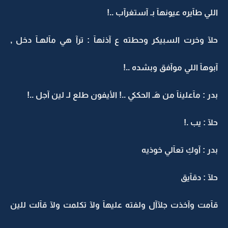
اللي طآيره عيونهآ بـ آستغرآب ..!
حلآ وخرت السبيكر وحطته ع آذنهآ : ترآ هي مآلهـآ دخل ,
آبوهآ اللي موآفق وبشده ..!
بدر : مآعلينآ من هَـ الحككي ..! الأيفون طلع لـ لين آجل ..!
حلآ : يب .!
بدر : آوكِ تعآلي خوذيه
حلآ : دقآيق
قآمت وآخذت جلآآل ولفته عليهآ ولآ تكلمت ولآ قآلت للين