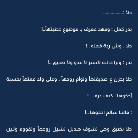
حلآ :................
بدر كمل : وفهد ععرف بـ موضوع خطبتهآ..!
حلآ : وش ردة فعله ..!
بدر : وترآ حآلته لآتسر لآ عدو ولآ صديق ..!
حلآ بحزن ع صديقتهآ وتوأم روحهآ , وعلى ولد عمتهآ بحسبة
آخخوهآ : كيف عرف ..!
: قآلنـآ سآلم آخخوهآ ..!
حلآ بضيق وهي تشوف هـديل تشيل روحهآ وتقووم ولـين