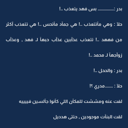
بدر :.............. بس فهد يتعذب ..!
حلآ : وهي مآتتعذب ..! هي جمآد مآتحس ..! هي تتعذب آكثر
من فههد ..! تتعذب عذآبين عذآب حبهآ لـ فهد , وعذآب
زوآجهآ لـ محمد ..!
بدر : والححل ..!
حلآ : .......مدري ؟!
لفت عنه ومششت للمكآن اللي كآنوا جآلسين فييييه
لقت البنآت موجودين , حتتى هدديل