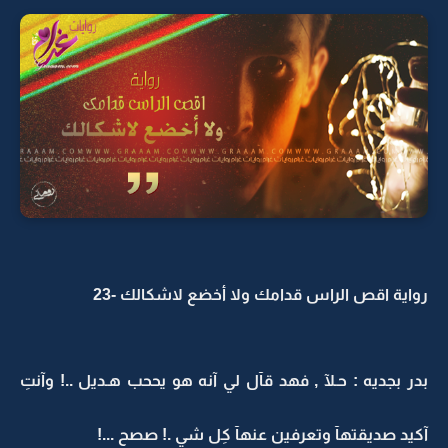
رواية اقص الراس قدامك ولا أخضع لاشكالك -23
بدر بجديه : حـلآ , فهد قآل لي آنه هو يححب هـديل ..! وآنتِ
آكيد صديقتهآ وتعرفين عنهآ كِل شي .! صصح ...!