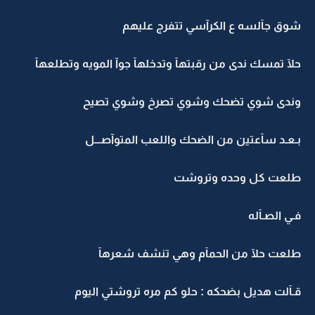
شوق جآلسه ع الكرآسي تتفرج عليهم
حلآ تمسك ندى من رقبتهآ وتدخلهآ جوآ المويه وتطلعهآ
وندى شوي تضحك وشوي تصرخ وشوي تصيح
بـعـد سآعتين من الضحك واللعب المتوآصـــل
طلعت كل وحده وتروشت
فـي الصـآله
طلعت حلآ من الحمآم وهي تنشف شعرهآ
قـآلت هديل بضحكه : حلو كم مره تروشتي اليوم