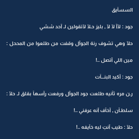
السسآيق
جود : لآآ لآ لآ , بليز حـلآ لآتقولين لـ آحد ششي
حلآ وهي تشوف رنة الجوآل وقفت من طلعوا من المححل :
مين اللي آتصل ..!
جود : آكيد البنـــآت
رـن مره ثآنيه طلعت جود الجوآل ورفعت رآسهآ بقلق لـ حلآ :
سلطـآن , آخآف آنه عرفني ..!
حلآ : طيب آنتِ ليه خآيفه ..!