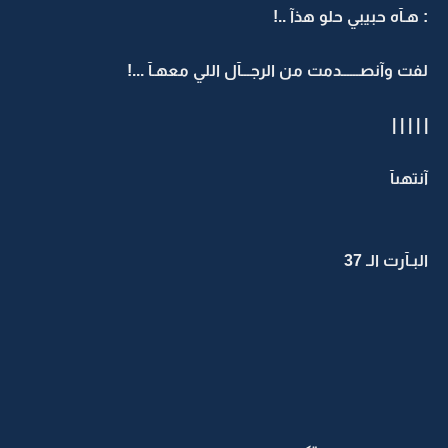
: هـآه حبيبي حلو هذآ ..!
لفت وآنصــــــدمت من الرجـــآل اللي معهـآ ...!
| | | | |
آنتهىآ
البـآرت الـ 37