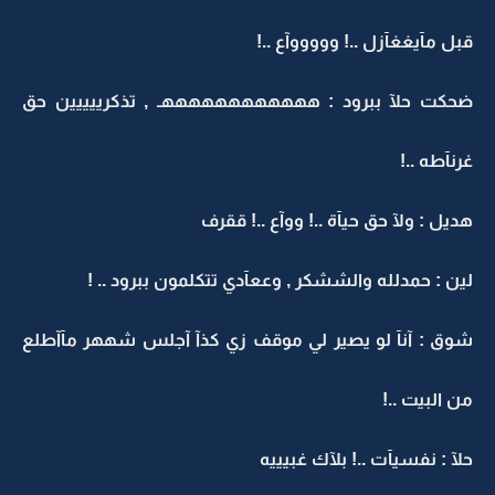
قبل مآيغغآزل ..! وووووآع ..!
ضحكت حلآ ببرود : ههههههههههههـ , تذكرييييين حق
غرنآطه ..!
هديل : ولآ حق حيآة ..! ووآع ..! ققرف
لين : حمدلله والششكر , وععآدي تتكلمون ببرود .. !
شوق : آنآ لو يصير لي موقف زي كذآ آجلس شههر مآآطلع
من البيت ..!
حلآ : نفسيآت ..! بلآك غبيييه