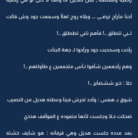
آحنآ مآرآح نرضــى ... ويلآه روح لهآآ وسمعت جود وش قآلت
تــبي تتطلق ..! فآهم تتبي تططلق ..!
رآحت وسححبت جود ورآحوا لـ جهة البنآت
وهم رآجععين شآفوا نـآس متجمعين ع طآولتهم ..!
حلآ : خير ششصآير ..!
شوق بـ همس : وآحد تحرش فينآ وعطته هديل من النصيب
ضحكت حـلآ وجلست لأنهآ متعوده ع الموآقف هذذي
بعد مدده جلست هديل وهي قرفآنه : هو شآيف خشته