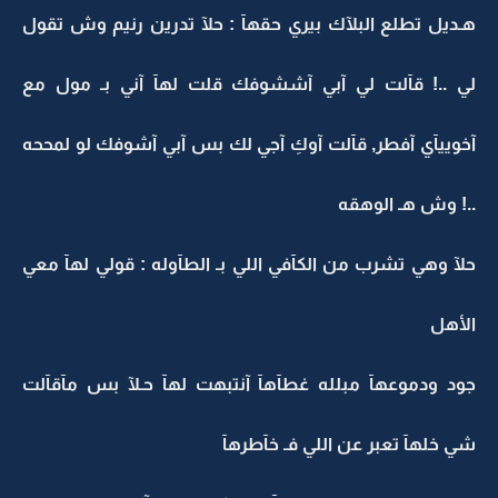
هـديل تطلع البلآك بيري حقهآ : حلآ تدرين رنيم وش تقول
لي ..! قآلت لي آبي آششوفك قلت لهآ آني بـ مول مع
آخوييآي آفطر, قآلت آوكِ آجي لك بس آبي آشوفك لو لمححه
..! وش هـ الوهقه
حلآ وهي تشرب من الكآفي اللي بـ الطآوله : قولي لهآ معي
الأهل
جود ودموعهآ مبلله غطآهآ آنتبهت لهآ حـلآ بس مآقآلت
شي خلهآ تعبر عن اللي فـ خآطرهآ