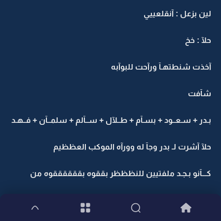
لين بزعل : آنقلعييي
حلآ : خخ
آخذت شنطتهـآ ورآحت للبوآبه
شآفت
بـدر + سـعــود + بسـآم + طــلآل + ســآلم + سلمــآن + فــهـد
حلآ آشرت لـ بدر وجآ له وورآه الموكب العظظيم
كـــآنو بـجـد ملفتيين للنظظظر بققوه بققققققوه من
جمـآل وجآذبيه ووسآمه ورزه حتى مشيتهم تخلي الكـل ينتبه