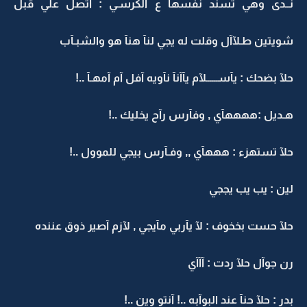
نــدى وهي تسند نفسهآ ع الكرسـي : آتصل علي قبل
شويتين طـلآآل وقلت له يجي لنآ هنآ هو والشبـآب
حلآ بضحك : يآســــــلآم يآآنآ نآويه آفل آم آمهـآ ..!
هـديل :ههههآي , وفآرس رآح يخليك ..!
حلآ تستهزء : هههآي ,, وفـآرس بيجي للموول ..!
لين : يب يب يججي
حلآ حست بخخوف : لآ يآربي مآيجي , لآزم آصير ذوق عننده
رن جوآل حلآ ردت : آآآي
بدر : حلآ حنآ عند البوآبه ..! آنتو وين ..!