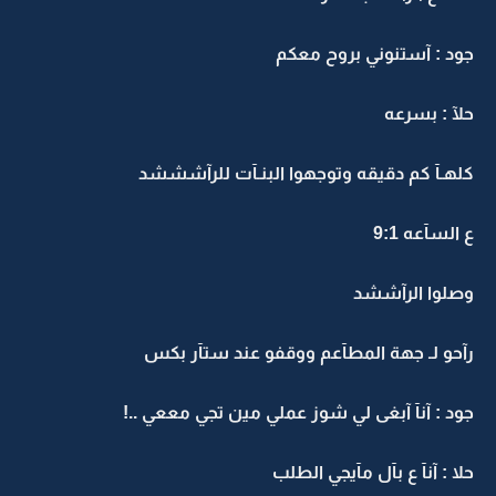
جود : آستنوني بروح معكم
حلآ : بسرعه
كلهـآ كم دقيقه وتوجهوا البنـآت للرآشششد
ع السآعه 9:1
وصلوا الرآششد
رآحو لـ جهة المطآعم ووقفو عند ستآر بكس
جود : آنآ آبغى لي شوز عملي مين تجي مععي ..!
حلا : آنآ ع بآل مآيجي الطلب