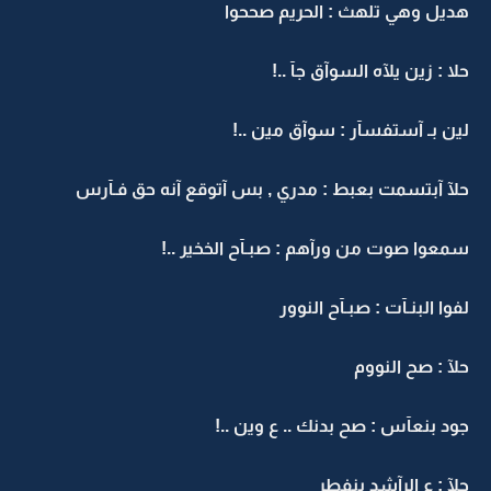
هديل وهي تلهث : الحريم صححوا
حلا : زين يلآه السوآق جآ ..!
لين بـ آستفسآر : سوآق مين ..!
حلآ آبتسمت بعبط : مدري , بس آتوقع آنه حق فـآرس
سمعوا صوت من ورآهم : صبـآح الخخير ..!
لفوا البنـآت : صبـآح النوور
حلآ : صح النووم
جود بنعآس : صح بدنك .. ع وين ..!
حلآ : ع الرآشد بنفطر