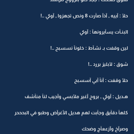
حلآ : آييه , آذآ صآرت 8 ونص تجهزوا , آوكي ..!
البنـآت يسآيرونهآ : آوكي
لين وقفت بـ نشآط : خلونآ نسسبح ..!
شوق : لآبليز بررد ..!
حلآ وقفت : آنآ آبي آسسبح
هـديل : آوكي , بروح آغير ملآبسي وآجيب لنآ منآشف
كلهآ دقآيق وجآبت لهم هديل الأغرآض وطبو في البحححر
وصرآخ وآزععآج وضحك