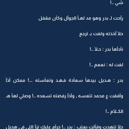
شي ..!
رآحت لـ بدر وهو مد لهـآ الجوآل وكآن مقفل
حلآ آخذته ولفت بـ ترجع
نآدآهآ بدر : حـلآ ..!
لفت له : نععم ..!
بدر : هـديل بيدهآ سعآدة فـهـد وتعآسته ...! ممكن آذآ
وآفقت ع محمد تتعسه , وآذآ رفضته تسعده ..! وصلي لهآ هـ
الكــلآم ..!
حلآ تنهدت وقآلت بعتب : بدر ..! حرآم عليك ترآ اللي في هديل