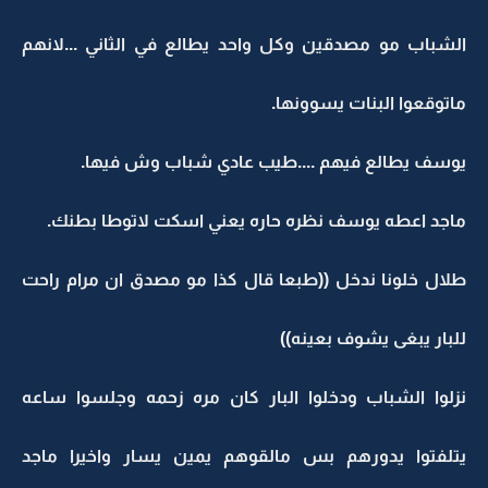
الشباب مو مصدقين وكل واحد يطالع في الثاني ...لانهم
ماتوقعوا البنات يسوونها.
يوسف يطالع فيهم ....طيب عادي شباب وش فيها.
ماجد اعطه يوسف نظره حاره يعني اسكت لاتوطا بطنك.
طلال خلونا ندخل ((طبعا قال كذا مو مصدق ان مرام راحت
للبار يبغى يشوف بعينه))
نزلوا الشباب ودخلوا البار كان مره زحمه وجلسوا ساعه
يتلفتوا يدورهم بس مالقوهم يمين يسار واخيرا ماجد