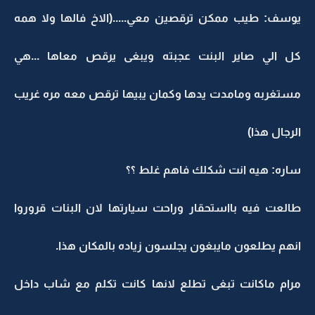
يوسف: طيب ممكن ترقصين معي.....(الاخ فالها ولا همه
كل الي صاير البنت عجبته ويبغى يرقص معاها ...هي
مستغربه ومامدت يدها وكمان يبيها ترقص معه مره غريب
الرجال هذا)
ساره: هيه انت شكلك فاهم غلط ؟؟
طالعت فيه بااستحقار وراحت سيارتها لان البنات قروروا
انهم يطلعون مايبغون يجلسون زياده بالمكان هذا.
مرام ماكانت تبغى تطلع لانها كانت تكلم مع شاب داخل