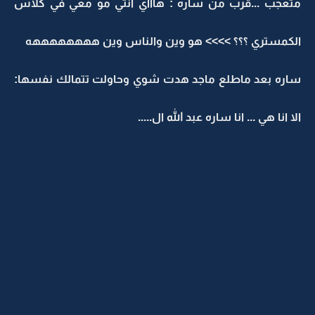
متعجب ...قرب من ساره : هاااي انتي مو معي في كلاس
الكمستري ؟؟؟ >>>> هو وين والناس وين ههههههههه
ساره بعد ماطلع ماجد هدت شوي وحاولت تتمالك نفسها:
الا انا هي ... انا ساره عبد الله ال.....