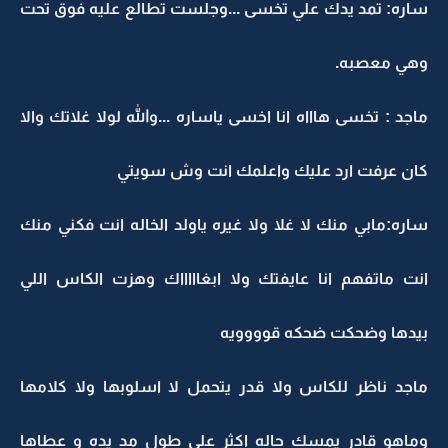
ساره: تمد يدك علي تخسى ...وجلست تطالع عليه فوق تحت
وهي معصبه.
ماجد : تخسى هاااه انا اخسى ياساره ...والله لولا غلاتك والا
كان عرفت ارد عليك واعلمك انت وش سويتي
ساره:مابي منك لا غلا ولا غيره ياولد الخاله انت فكني منك
انت ماتفهم انا عايفتك ولا ابغاااااك وهزت الكاس اللي
بيدها وضحكت ضحكه قوووويه
ماجد ناظر للكاس ولا قدر يتحمل لا اسلوبها ولا كلامها
وماهو قادر يمسك حاله اكثر على طول مد يده و عطاها