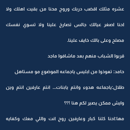
عشره مثلك اقضب دربك وروح محنا من بقيت اهلك ولا
احنا اصغر عيالك جالس تصارخ علينا ولا تسوي نفسك
مصلح وعلى بالك خايف علينا.
قربوا الشباب منهم بعد ماشافوا ماجد
حامد: تعوذوا من ابليس ياجماعه الموضوع مو مستاهل
طلال:ياجماعه هدوء وانتم يابنات... انتم عارفين انتم وين
وايش ممكن يصير لكم هنا ؟؟؟
مها:احنا كلنا كبار وعارفين روح انت واللي معك وكفايه