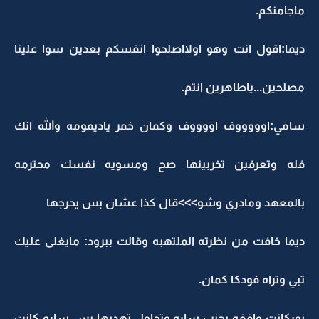
ماجامنكم.
ديما:اقول انت وهو اولااصلحوا انفسكم بعدين سوا علينا
مصلحين...ياطاهرين انتم.
سامي:اوووووف اووووف وكمان خمر ياديمومه والله انك
فله وتعرفين تخربينها صح ومسويه نفسك محترمه
بالمعهد ومادري وشو>>>قال كذا عشان بس يحرجها
ديما خافت من نظرته الملتهبه وقالت ببرود: مايغلى عليك
تبي وتراه فودكا كمان.
نوركانت واقفه بجنب ساره وتحاول تهديها بس ساره كانت