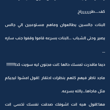
كف....طرررررراخ
البنات جالسين يطالعوان وماهم مستوعبين الي جالس
يصير وحتى الشباب ...البنات بسرعه قاموا وقفوا جنب ساره
...
ديما ماقدرت تمسك حالها :انت مجنون ليه سويت كذا!!!!!!!
ماجد ناظر فيهم كلهم بنظرات احتقار :اقول امشوا ليجيكم
مثل ماجاها...يالله بسرعه.
مها:اقول هيه انت اشوفك صدقت نفسك تخسى انت