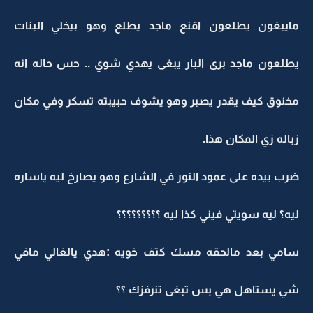
مايبغون يطلعون اقنع ماجد يطلع وهو بيخلي البنات
يطلعون ماجد برى البار يبغى يهدي شوي .. حس حاله انه
مخنوق كيف يقدر يصبر وهو يشوف حبيبته تسكر وفي مكان
زباله زي المكان هذا.
ضرب بيده على عمود النور في الشارع وهو يصارخ ليه ياساره
ليه؟ ليه سويتي فيني كذا ليه ؟؟؟؟؟؟؟؟؟
سامي بعد مالحقه مسك كتف خويه :هدي يالغالي مافي
شي يستاهل هي بس تبغى تنرفزك ؟؟