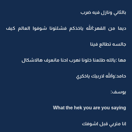
بالثاني ونازل فيه ضرب
ديما من القهر:الله ياخذكم فشلتونا شوفوا العالم كيف
جالسه تطالع فينا
مها :يالله طلعنا خلونا نهرب احنا مانعرف هالاشكال
حامد:والله لاربيك ياخكري
يوسف:
What the hek you are you saying
انا متربي قبل اشوفك