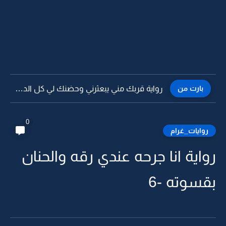
بارت من
رواية قربك مني يبعثرني وحضنك لي كل الدفا -8
0
روايات_غرام
واية انا جرحه عندي رقه والحنان
قسوته -6