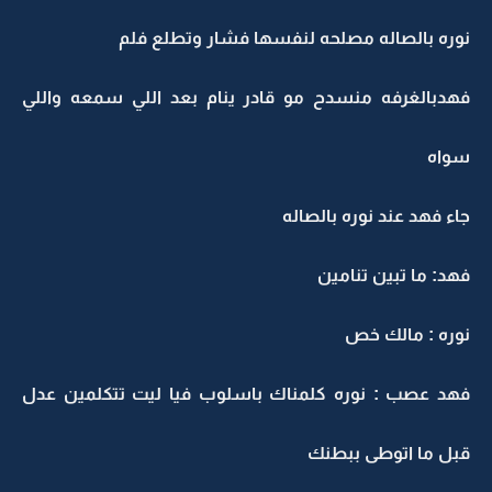
وره بالصاله مصلحه لنفسها فشار وتطلع فلم
هدبالغرفه منسدح مو قادر ينام بعد اللي سمعه واللي
واه
اء فهد عند نوره بالصاله
هد: ما تبين تنامين
وره : مالك خص
هد عصب : نوره كلمناك باسلوب فيا ليت تتكلمين عدل
بل ما اتوطى ببطنك