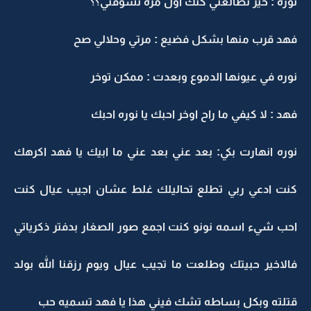
وره : خير تطالعني كنك اول مره تشوفني؟؟
هد قرب منها بشكل فضيع : مرتي وحلالي صح
وره في عيونها الدموع وبعدت : ممكن توخر
هد : لا كيفي ما راح اوخر احبك يا نوره احبك
وره انهارت بكي: بعد عني بعد عني ما ابيك يا فهد اكرهك
نت ادعي ربي تطلع تحاليلك غلط عشان اجيب عيال كنت
حب شيء اسمه نونو كنت اجمع صور الصغار بدفتر ذكرياتي
الاخير حبيتك وطلعت ما تجيب عيال ويوم رزقنا الله بولد
تلته وبكل بساطه تشك فيني هذا يا فهد تسميه حب