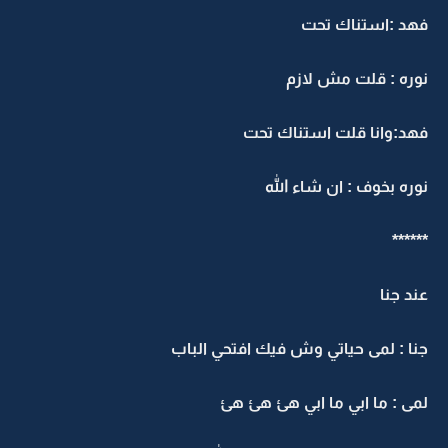
هد :استناك تحت
وره : قلت مش لازم
هد:وانا قلت استناك تحت
وره بخوف : ان شاء الله
*****
ند جنا
نا : لمى حياتي وش فيك افتحي الباب
مى : ما ابي ما ابي هئ هئ هئ