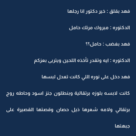
هد بقلق : خير دكتور انا رجلها
لدكتوره : مبروك مرتك حامل
هد بغضب : حامل؟؟
لدكتوره : ايه وتقدر تأخذه اللحين ويتربى بعزكم
هد دخل على نوره اللي كانت تعدل لبسها
انت لابسه بلوزه برتقالية وبنطلون جنز اسود وحاطه روج
رتقالي ولامه شعرها ذيل حصان وقصتها القصيرة على
بهتها