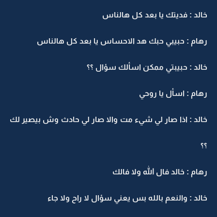
الد : فديتك يا بعد كل هالناس
هام : حبيبي حبك هد الاحساس يا بعد كل هالناس
الد : حبيبتي ممكن اسألك سؤال ؟؟
هام : اسأل يا روحي
الد : اذا صار لي شيء مت والا صار لي حادث وش بيصير لك
؟
هام : خالد فال الله ولا فالك
الد : والنعم بالله بس يعني سؤال لا راح ولا جاء