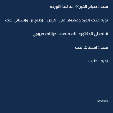
هد : صباح الخير>> مد لها االورده
وره خذت الورد وقطتها على الارض : اطلع برا واستاني تحت
الت لي الدكتوره انك خلصت اجرائات خروجي
هد : استناك تحت
وره : طيب
******