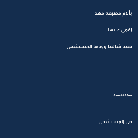
ألام فضيعه فهد
غمى عليها
هد شالها وودها المستشفى
*********
ي المستشفى