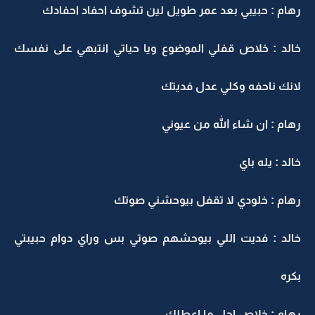
هام : حبيبي بعد عمر طويل لين تشوف احفاد احفادك
الد : خلاص قفلي الموضوع ويا حياتي انتبهي على نفسك
انك ناحفه وكلي عدل فديتك
هام : ان شاء الله من عيوني
الد : يله باي
هام : خلودي لا تقفل بيوحشني صوتك
الد : فديت اللي بيوحشهم صوتي بس وراي دوام حبيبتي
كره
هام : خلاص اجل ما اعطلك