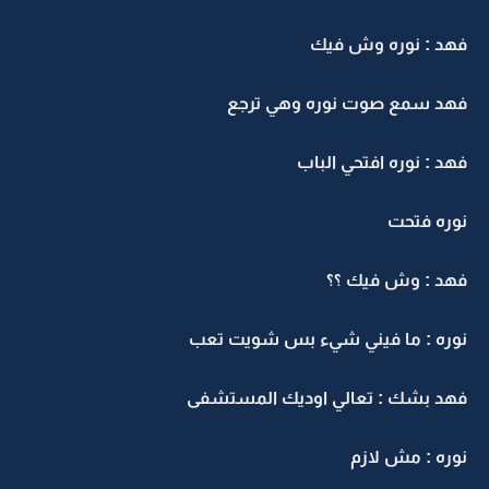
هد : نوره وش فيك
هد سمع صوت نوره وهي ترجع
هد : نوره افتحي الباب
وره فتحت
هد : وش فيك ؟؟
وره : ما فيني شيء بس شويت تعب
هد بشك : تعالي اوديك المستشفى
وره : مش لازم