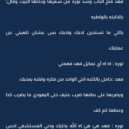
هد فتح الباب وشد نوره من شعرها ودخلها البيت وقال:
الخاينه يالواطيه
اللي ما تستحين احبك واحبك بس عشان تلهيني عن
مايلك
وره : اه اه أي عمايل فهد فهمني
هد :حامل يالكلبه انتي الواحد من فكره وقلبه يمحيك
يضربها على بطنها ضرب عنيف حتى اليهودي ما يضرب كذا
عطها كم كف
وره : فهد هئ هئ اه الله يخليك ودني المستشفى احس