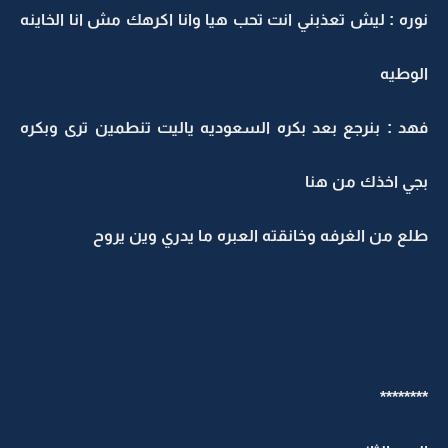
وره : ليش تعذبني انت تحب هيا وانا اكرهك مش انا الخاينه
لوطيه
هد : بنرجع بعد بكره السعوديه ياليت تنطمين ترى وبكره
جي اخذك من هنا
لع من الغرفه وخانقته العبره ما يدري وين يروح
*******