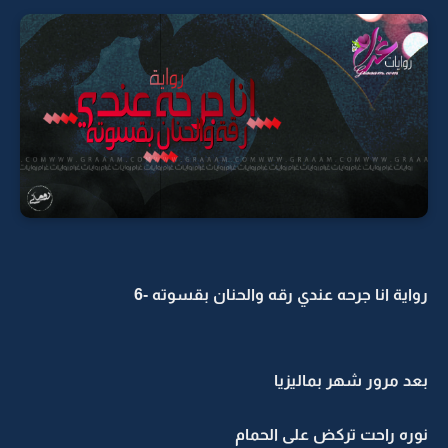
واية انا جرحه عندي رقه والحنان بقسوته -6
عد مرور شهر بماليزيا
وره راحت تركض على الحمام