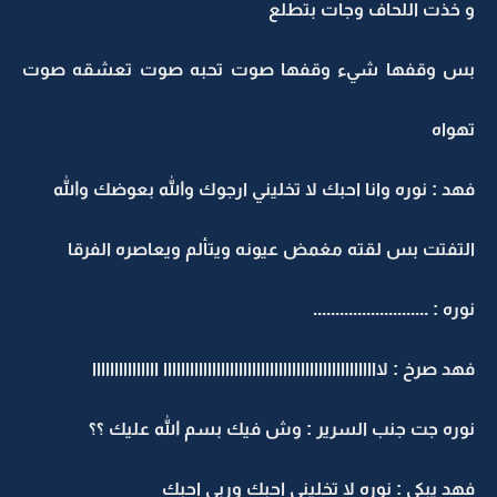
 خذت اللحاف وجات بتطلع
س وقفها شيء وقفها صوت تحبه صوت تعشقه صوت
هواه
هد : نوره وانا احبك لا تخليني ارجوك والله بعوضك والله
لتفتت بس لقته مغمض عيونه ويتألم ويعاصره الفرقا
وره : ..........................
هد صرخ : لااااااااااااااااااااااااااااااااااااااااااااااااا ااااااااااااااا
وره جت جنب السرير : وش فيك بسم الله عليك ؟؟
هد يبكي : نوره لا تخليني احبك وربي احبك