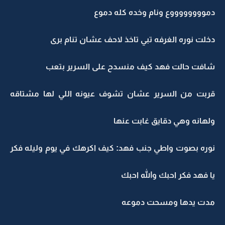
مووووووووع ونام وخده كله دموع
خلت نوره الغرفه تبي تاخذ لاحف عشان تنام برى
افت حالت فهد كيف منسدح على السرير بتعب
ربت من السرير عشان تشوف عيونه اللي لها مشتاقه
لهانه وهي دقايق غابت عنها
وره بصوت واطي جنب فهد: كيف اكرهك في يوم وليله فكر
ا فهد فكر احبك والله احبك
دت يدها ومسحت دموعه