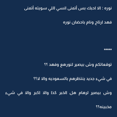
وره : الا احبك بس أتمنى انسي اللي سويته أتمنى
هد ارتاح ونام باحضان نوره
****
وقعاتكم وش بيصير لنورهع وفهد ؟؟
ي شيء جديد ينتظرهم بالسعوديه والا لا؟؟
ش بيصير لرهام هل الخبر كذا والا اكبر والا في شيء
خبينه؟؟