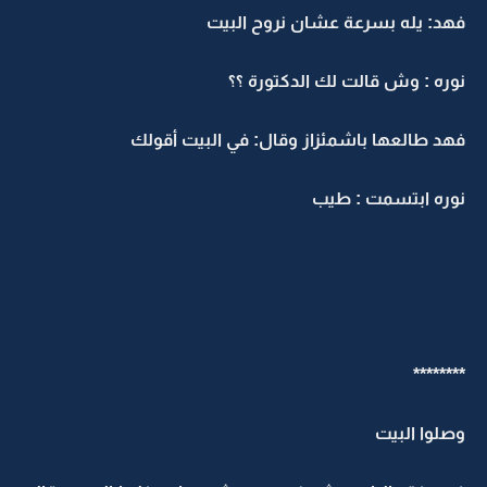
هد: يله بسرعة عشان نروح البيت
وره : وش قالت لك الدكتورة ؟؟
هد طالعها باشمئزاز وقال: في البيت أقولك
وره ابتسمت : طيب
*******
صلوا البيت