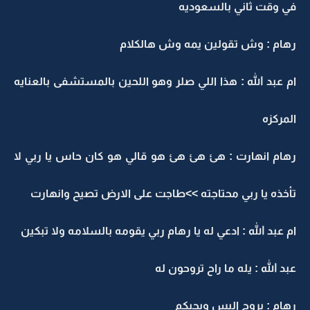
ي وقت ثاني بالسعوديه
هام : وش تقولين يمه وش هالكلام
م عبد الله : هذا اللي صلر وهو اللحين بالمستشفى بالعنايه
لمركزه
هام انهارت : هئ هئ هئ هو قالي هو كان حاس يا ربي لا
أخذه يا ربي محتاجته >>طاجت على الارض تصيح وانهارت
م عبد الله : ادعي له يا رهام ربي يقومه بالسلامه ولا تبكين
بد الله : يله ما راح تروحون له
هام : بروح البس وبجيكم