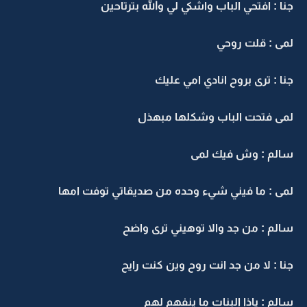
نا : افتحي الباب واشكي لي والله بترتاحين
مى : قلت روحي
نا : ترى بروح انادي امي عليك
مى فتحت الباب وشكلها مبهذل
الم : وش فيك لمى
مى : ما فيني شيء وحده من صديقاتي توفت امها
الم : من جد والا توهيني ترى واضح
نا : لا من جد انت روح وين كنت رايح
الم : ياذا البنات ما ينفهم لهم