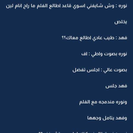
وره : وش شايفني اسوي قاعد اطالع الفلم ما راح انام لين
خلص
هد : طيب عادي اطالع معاك؟؟
وره بصوت واطي : اف
صوت عالي : اجلس تفضل
هد جلس
نوره مندمجه مع الفلم
فهد يتامل وجهها