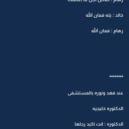
الد : يله فمان الله
هام : فمان الله
*******
ند فهد ونوره بالمستشفى
لدكتوره خليجيه
لدكتوره : انت اكيد رجلها