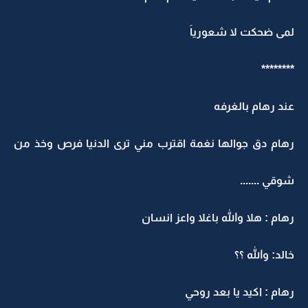
مى ضحكت لا شعورياَ
*******
ند رهام بالغرفه
هام دق جوالها نغمة اقترب مني ترى الدنيا فرص وخذ من
وقي .......
هام : هلا والله باغلا واعز انسان
الد: والله ؟؟
هام : اكيد يا بعد روحي