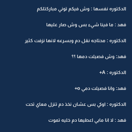
لدكتوره نفسها : وش فيكم توني مباركتلكم
هد : ما فينا شيء بس وش صار عليها
لدكتوره : محتاجه نقل دم وبسرعه لانها نزفت كثير
هد: وش فصيلت دمها ؟؟
لدكتوره : A+
هد: وانا فصيلت دمي o+
لدكتوره : اوكي بس عشان نخذ دم تنزل معاي تحت
هد : لا انا مابي اعطيها دم خليه تموت