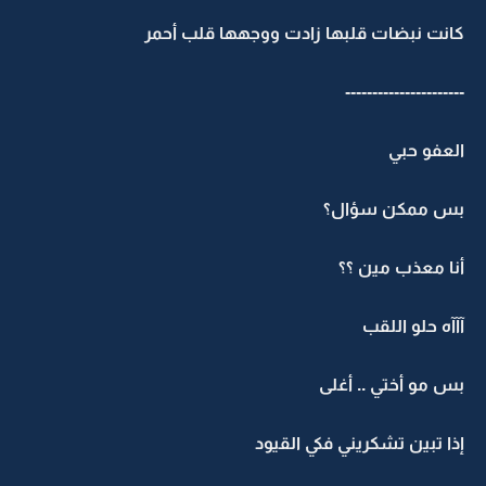
كانت نبضات قلبها زادت ووجهها قلب أحمر
----------------------
العفو حبي
بس ممكن سؤال؟
أنا معذب مين ؟؟
آآآه حلو اللقب
بس مو أختي .. أغلى
إذا تبين تشكريني فكي القيود