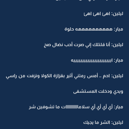
ليلين: اهئ اهئ اهئ
ميار: ههههههههههه حلوة
ليلين: أنا قلتلك إني صرت أحب نضال صح
ميار: اييييييييييييييييييييييه
ليلين: احم .. أمس رمتني أثير بقزازة الكولا ونزفت من راسي
ويدي ودخلت المستشفى
ميار: أي أي أي أي سلامااااااااااات ما تشوفين شر
ليلين: الشر ما يجيك