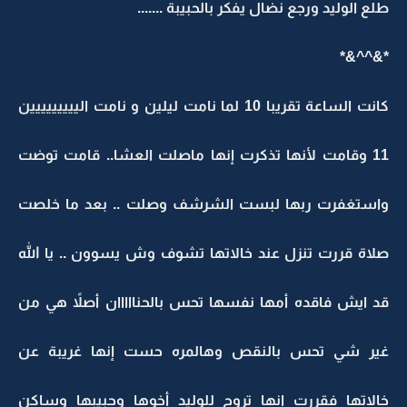
طلع الوليد ورجع نضال يفكر بالحبيبة .......
*&^^&*
كانت الساعة تقريبا 10 لما نامت ليلين و نامت الييييييييين
11 وقامت لأنها تذكرت إنها ماصلت العشا.. قامت توضت
واستغفرت ربها لبست الشرشف وصلت .. بعد ما خلصت
صلاة قررت تنزل عند خالاتها تشوف وش يسوون .. يا الله
قد ايش فاقده أمها نفسها تحس بالحنااااان أصلاً هي من
غير شي تحس بالنقص وهالمره حست إنها غريبة عن
خالاتها فقررت انها تروح للوليد أخوها وحبيبها وساكن