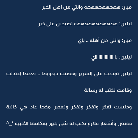
ميار: هههههههههه وانتي من أهل الخير
ليلين: هههههههههههه تصبحين على خير
ميار: وانتي من أهله .. باي
ليلين: باااااااااااااااااي
ليلين تمددت على السرير وحضنت دبدوبها .. بعدها اعتدلت
وقامت تكتب له رسالة
وجلست تفكر وتفكر وتفكر وتعصر مخها عاد هي كاتبة
قصص وأشعار فلازم تكتب له شي يليق بمكانتها الأدبية *_^