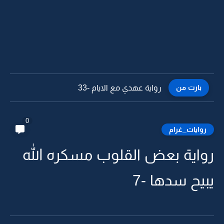
بارت من
رواية عهدي مع الايام -32
0
روايات_غرام
رواية بعض القلوب مسكره الله
يبيح سدها -7