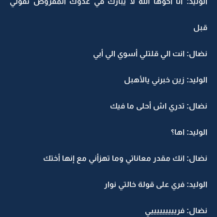
الوليد: أنا أخوها الله لا يبارك في عدوك المفروض تقولي
قبل
نضال: انت الي قلتلي أسوي الي أبي
الوليد: زين خبرني يالأهبل
نضال: تدري اش أحلى ما فيك
الوليد: اها؟
نضال: انك مقدر معاناتي وما تهزأني مع إنها أختك
الوليد: فري على قولة خالتي نوار
نضال: فريييييييييي