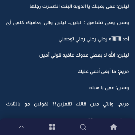
ليلين: عمى بعينك يا الدوبه البنت انكسرت رجلها
وسن وهي تشاهق : ليلين.. ليلين والي يعافيك كلمي أي
أحد آآآآآآآآه رجلي رجلي رجلي توجعني
ليلين: الله لا يعطي عدوك عافيه قولي آمين
مريم: ما أبغى أدعي عليك
وسن: عمى يا هبله
مريم: وانتي مين قالك تقفزين؟؟ تقولين مو بالثلاث
وعشرين تقولين 10 سنوات