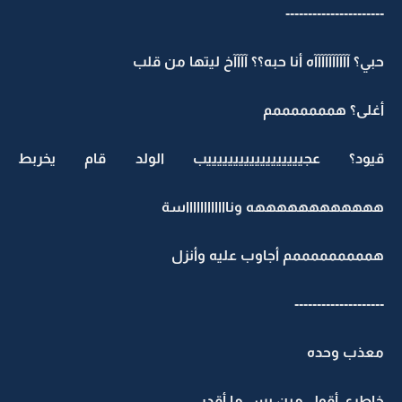
----------------------
حبي؟ آآآآآآآآآآه أنا حبه؟؟ آآآآخ ليتها من قلب
أغلى؟ همممممممم
قيود؟ عجييييييييييييييييييب الولد قام يخربط
ههههههههههههه ونااااااااااااسة
همممممممممم أجاوب عليه وأنزل
--------------------
معذب وحده
خاطري أقول مين بس ما أقدر