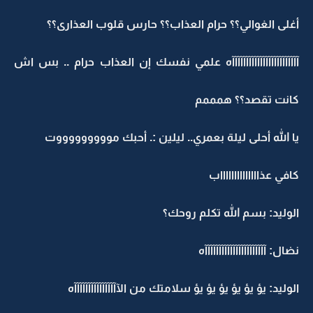
أغلى الغوالي؟؟ حرام العذاب؟؟ حارس قلوب العذارى؟؟
آآآآآآآآآآآآآآآآآآآآآآآآه علمي نفسك إن العذاب حرام .. بس اش
كانت تقصد؟؟ همممم
يا الله أحلى ليلة بعمري.. ليلين :. أحبك موووووووووت
كافي عذااااااااااااااب
الوليد: بسم الله تكلم روحك؟
نضال: آآآآآآآآآآآآآآآآآآآآآآه
الوليد: يؤ يؤ يؤ يؤ يؤ يؤ سلامتك من الآآآآآآآآآآآآآآآآه