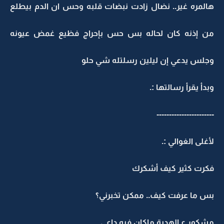
هالمره غير.. نضال زادت نبضات قلبه وحس ان الدم بيطلع
من إذنه كان لحاله بس حس بإحراج فظيع غمض عيونه
وجلس يدعي إن ليلين رسلتله شي حلو
وبدأ يقرأ رسالتها :.
-----------------------
لأغلى الغوالي :.
فكرت كثير كيف أشكرك
بس ما عرفت كيف.. ممكن تخبرني؟
مشكور ع الهدية ماكان فيه داعي