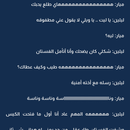
ميار: ههههههههههههههههاي طلع يحبك
ليلين: يا ليت .. يا ويلي لا يقول عني مطفوقه
ميار: ليه؟
ليلين: شكلي كان يضحك وأنا أتأمل الفستان
ميار: هههههههههههههههه طيب وكيف عطاك؟
ليلين: رسله مع أخته أمنية
ميار: وناااااااااااااااااااااااااااااااااااااااسة وناسة وناسة
ليلين: ههههههه المهم عاد أنا أول ما فتحت الكيس
وشفت الفستان طار عقلي من جد يعني لو هداني شي ثاني