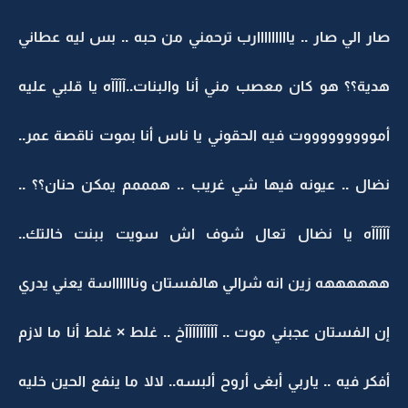
صار الي صار .. يااااااااارب ترحمني من حبه .. بس ليه عطاني
هدية؟؟ هو كان معصب مني أنا والبنات..آآآآه يا قلبي عليه
أموووووووووت فيه الحقوني يا ناس أنا بموت ناقصة عمر..
نضال .. عيونه فيها شي غريب .. همممم يمكن حنان؟؟ ..
آآآآآه يا نضال تعال شوف اش سويت ببنت خالتك..
ههههههه زين انه شرالي هالفستان ونااااااسة يعني يدري
إن الفستان عجبني موت .. آآآآآآآآآخ .. غلط × غلط أنا ما لازم
أفكر فيه .. ياربي أبغى أروح ألبسه.. لالا ما ينفع الحين خليه