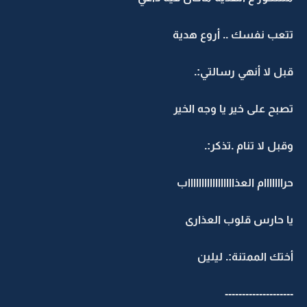
تتعب نفسك .. أروع هدية
قبل لا أنهي رسالتي:.
تصبح على خير يا وجه الخير
وقبل لا تنام .تذكر:.
حرااااااام العذاااااااااااااااااب
يا حارس قلوب العذارى
أختك الممتنة:. ليلين
--------------------