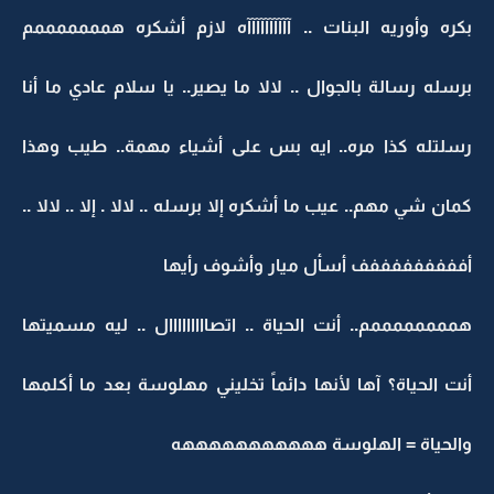
بكره وأوريه البنات .. آآآآآآآآآآه لازم أشكره همممممممم
برسله رسالة بالجوال .. لالا ما يصير.. يا سلام عادي ما أنا
رسلتله كذا مره.. ايه بس على أشياء مهمة.. طيب وهذا
كمان شي مهم.. عيب ما أشكره إلا برسله .. لالا . إلا .. لالا ..
أفففففففففف أسأل ميار وأشوف رأيها
هممممممممم.. أنت الحياة .. اتصااااااااال .. ليه مسميتها
أنت الحياة؟ آها لأنها دائماً تخليني مهلوسة بعد ما أكلمها
والحياة = الهلوسة هههههههههههه