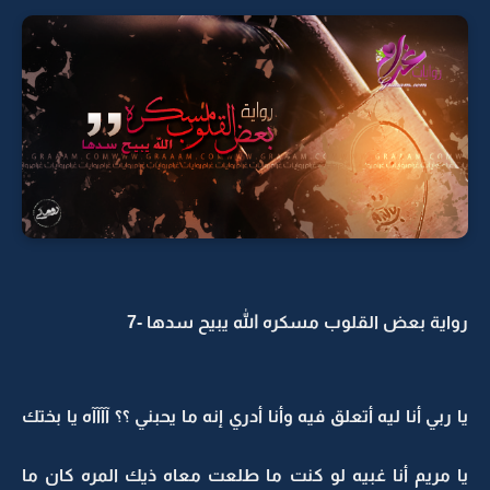
رواية بعض القلوب مسكره الله يبيح سدها -7
يا ربي أنا ليه أتعلق فيه وأنا أدري إنه ما يحبني ؟؟ آآآآه يا بختك
يا مريم أنا غبيه لو كنت ما طلعت معاه ذيك المره كان ما