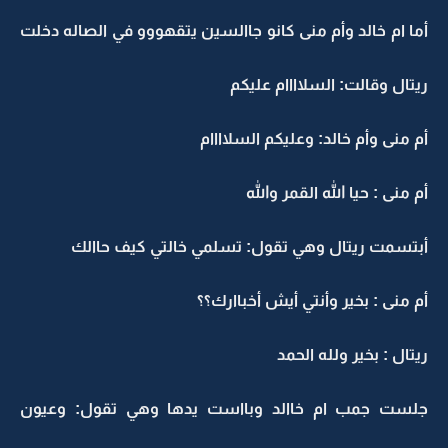
أما ام خالد وأم منى كانو جاالسين يتقهووو في الصاله دخلت
ريتال وقالت: السلاااام عليكم
أم منى وأم خالد: وعليكم السلاااام
أم منى : حيا الله القمر والله
أبتسمت ريتال وهي تقول: تسلمي خالتي كيف حاالك
أم منى : بخير وأنتي أيش أخباارك؟؟
ريتال : بخير ولله الحمد
جلست جمب ام خاالد وبااست يدها وهي تقول: وعيون