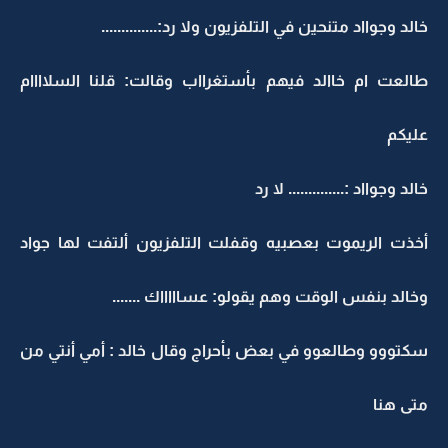
خالد وجوااد متنحين في التلفزيون ولا رد:..............
طالعت ام خاالد فيهم بأستغرااب وقالت: قلنا السلاااام
عليكم
خالد وجوااد :.............. لا رد
أخذت الريموت بعصبيه وقفلت التلفزيون ألتفت لها جواد
وخالد بنفس الوقت وهم يقولو: عساااااك .......
سكتووو وطالعوو في بعض بأحراج وقال خالد : أمي أنتي من
متى هنا