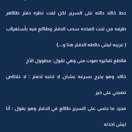
حط خاالد داانه على السرير لكن لفت نظره دفتر ظاااهر
طرفه من تحت المخده سحب الدفتر وطاالع فيه بأستغرااب
( غريبه ليش حااطه الدفتر هنا و....)
قااطع تفكيره صوت منى وهي تقول: مطوول الأخ
خاالد وهو يخرج بسرعه عشان لا تنتبه لدفتر : لا خلاااص
تصبحي على خير
مجرد ما جلس على السرير طاالع في الدفتر وهو يقول : أنا
ليش اخذته