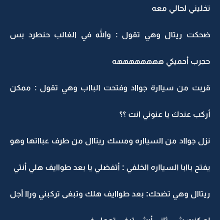
تخليني لحالي معه
ضحكت ريتال وهي تقول : والله في الغالب حنطرد بس
حجرب أحميكي ههههههههه
قربت من سياارة جوااد وفتحت البااب وهي تقول : ممكن
أركب عندك يا عنوني انت ؟؟
نزل جوااد من السيااره ومسك ريتاال من طرف عبااتها وهو
يفتح باابا السيااره الخلفي : أتفضلي يا بعد طواايف هلي أنتي
ريتاال وهي تضحك: بعد طواايف هلك وتبغى تركبني وراا أجل