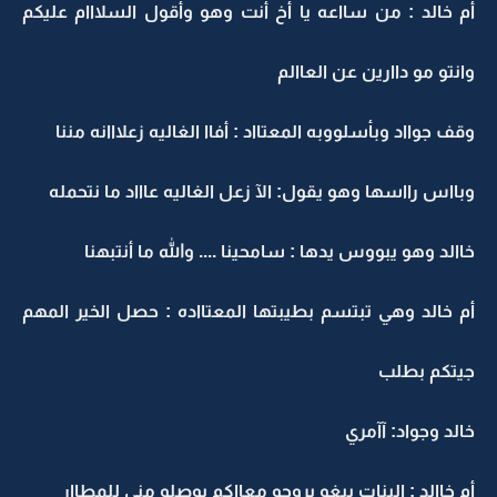
أم خالد : من سااعه يا أخ أنت وهو وأقول السلااام عليكم
وانتو مو داارين عن العاالم
وقف جوااد وبأسلووبه المعتااد : أفاا الغاليه زعلااانه مننا
وبااس رااسها وهو يقول: الآ زعل الغاليه عاااد ما نتحمله
خاالد وهو يبووس يدها : سامحينا .... والله ما أنتبهنا
أم خالد وهي تبتسم بطيبتها المعتااده : حصل الخير المهم
جيتكم بطلب
خالد وجواد: آآمري
أم خاالد : البنات يبغو يروحو معااكم يوصلو منى للمطاار