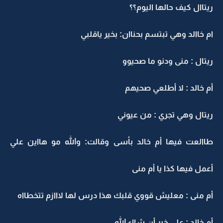
ريتاال كيف حالها اليوم؟؟
ام خاالد وهي تبتسم بحناان: بخير ياقلبي
ريتال : منى ودنو ما صحيوو
أم خالد : لا أطلعي صحيهم
ريتال وهي تجري : من عيوني
طاالعت فيها أم خالد بأسى وقالت: والله مو هااين علي
أعمل فيها كذا يا أم منى
أم منى : معليش قووي قلبك هذا درس لها لااازم تتخطااه
أم خالد : على خير أن شااء الله