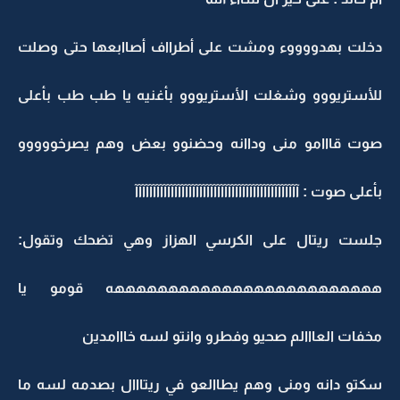
دخلت بهدووووء ومشت على أطرااف أصاابعها حتى وصلت
للأستريووو وشغلت الأستريووو بأغنيه يا طب طب بأعلى
صوت قااامو منى وداانه وحضنوو بعض وهم يصرخووووو
بأعلى صوت : آآآآآآآآآآآآآآآآآآآآآآآآآآآآآآآآآآآآآآآآآآآآآآ
جلست ريتال على الكرسي الهزاز وهي تضحك وتقول:
هههههههههههههههههههههههههه قومو يا
مخفات العااالم صحيو وفطرو وانتو لسه خااامدين
سكتو دانه ومنى وهم يطاالعو في ريتااال بصدمه لسه ما