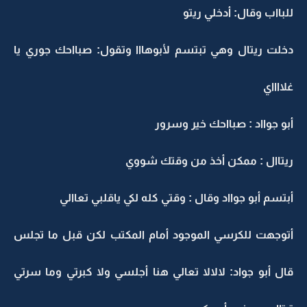
للبااب وقال: أدخلي ريتو
دخلت ريتال وهي تبتسم لأبوهااا وتقول: صبااحك جوري يا
غلااااي
أبو جوااد : صبااحك خير وسرور
ريتاال : ممكن أخذ من وقتك شووي
أبتسم أبو جوااد وقال : وقتي كله لكي ياقلبي تعاالي
أتوجهت للكرسي الموجود أمام المكتب لكن قبل ما تجلس
قال أبو جواد: لالالا تعالي هنا أجلسي ولا كبرتي وما سرتي