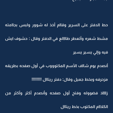
حط الدفتر على السرير وقاام أخذ له شوور ولبس بجاامته
مشط شعره وأتعطر طااالع في الدفتر وقال : حشوف ايش
فيه وإلي يسير يسير
أنصدم يوم شااف الأسم المكتوووب في أول صفحه بطريقه
مزحرفه وبخط جميل وقال: دفتر ريتاال !!!!!!!!
زااااذ فضووله وفتح أول صفحه وأنصدم أكثر وأكثر من
الكلااام المكتوب بخط ريتاال