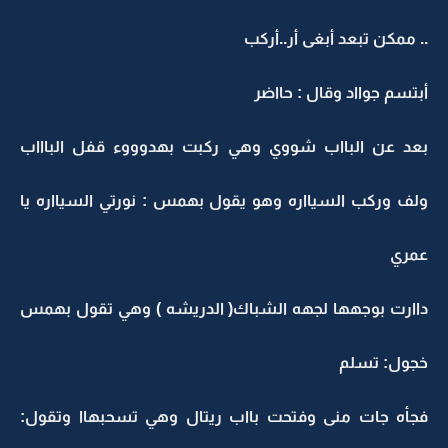
.. ممكن تبعد أبغى أر..أركب
أبتسم جوااد وقال : حااضر
بعد عن البااب شووي وهي ركبت بهدوووء قفل الباااب
ولف وركب السيااره وهو يقول بهمس : نورتي السيااره يا
عمري
داارت بوجهها لجهه الشباك( الدريشه ) وهي تقول بهمس
خجول: تسلم
فجأه جات منى وفتحت بااب ريتال وهي تسحبهاا وتقول: