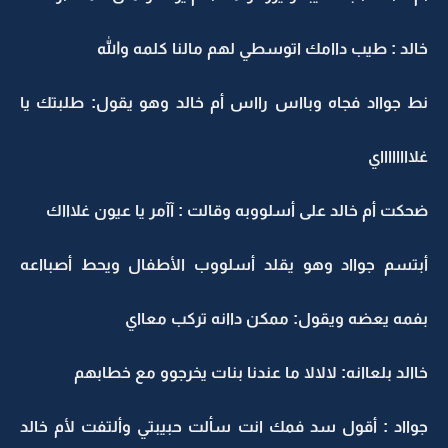
خالد : طيب داامك اتوسطي لهم مالنا كلمه والله
نط جوااد فجاه وبااس رااس أم خالد وهو يقول: طلبتك يا
غلااااااااي
ضحكت أم خالد على أسلووبه وقالت : آآمر يا عيون غلاااك
أبتسم جوااد وهو يقلد أسلووب الأطفال ويحط أصبااعه
بفمه يعضه ويقول: ممكن داانه تركب معااي
خاالد بلعاانه: لالالا ما عندنا بنات يخرجوو مع خطابهم
جوااد : أقول سد فمك انت سألت حبيبتي وألتفت لأم خالد