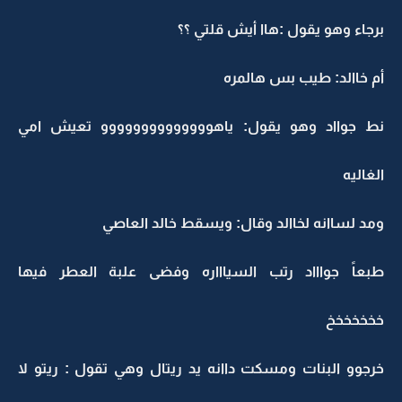
برجاء وهو يقول :هاا أيش قلتي ؟؟
أم خاالد: طيب بس هالمره
نط جوااد وهو يقول: ياهوووووووووووووو تعيش امي
الغاليه
ومد لساانه لخاالد وقال: ويسقط خالد العاصي
طبعاً جواااد رتب السياااره وفضى علبة العطر فيها
خخخخخخخ
خرجوو البنات ومسكت داانه يد ريتال وهي تقول : ريتو لا