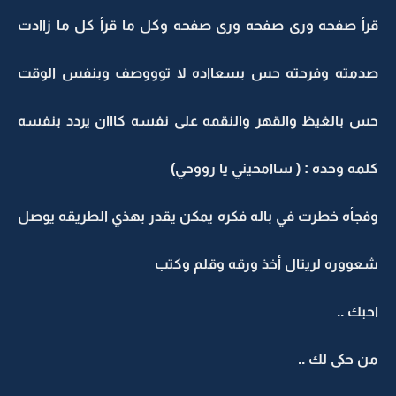
قرأ صفحه ورى صفحه ورى صفحه وكل ما قرأ كل ما زاادت
صدمته وفرحته حس بسعااده لا توووصف وبنفس الوقت
حس بالغيظ والقهر والنقمه على نفسه كااان يردد بنفسه
كلمه وحده : ( ساامحيني يا رووحي)
وفجأه خطرت في باله فكره يمكن يقدر بهذي الطريقه يوصل
شعووره لريتال أخذ ورقه وقلم وكتب
احبك ..
من حكى لك ..