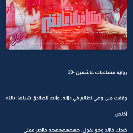
رواية مشاغبات عاشقين -10
وقفت منى وهي تطالع في داانه: وأنت الصاادق شيلهاا يالله
أخلص
ضحك خاالد وهو يقول: ههههههههه حااضر عمتي