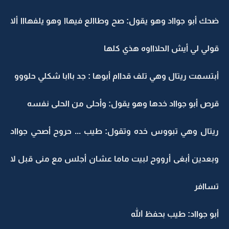
ضحك أبو جوااد وهو يقول: صح وطاالع فيهاا وهو يلفهااا ألا
قولي لي أيش الحلاااوه هذي كلها
أبتسمت ريتال وهي تلف قداام أبوها : جد باابا شكلي حلووو
قرص أبو جوااد خدها وهو يقول: وأحلى من الحلى نفسه
ريتال وهي تبووس خده وتقول: طيب ... حروح أصحي جوااد
وبعدين أبغى أرووح لبيت ماما عشان أجلس مع منى قبل لا
تساافر
أبو جوااد: طيب بحفظ الله