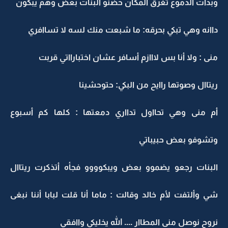
وبدأت الدموع تغرق المكان حضنو البنات بعض وهم يبكون
داانه وهي تبكي بحرقه: ما شبعت منك لسه لا تساافري
منى : ولا أنا بس لااازم أسافر عشان اختبارااتي قربت
ريتاال وصوتها راايح من البكي: حتوحشينا
أم منى وهي تحااول تدااري دمعتها : كلها كم أسبوع
وتشوفو بعض حبيباتي
البنات رجعو يضموو بعض ويبكوووو فجأه أتذكرت ريتاال
شي وألتفت لأم خالد وقالت : ماما أنا قلت لبابا أننا نبغى
نروح نوصل منى المطاار .... الله يخليكي واافقي