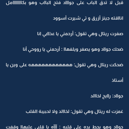
قبل لا تدق الباب على جواااد فتح البااب وهو بكاااااااامل
انااقته جينز أزرق و تي شيرت أسوود
صفرت ريتال وهي تقول: أرحمني يا عذاابي انا
ضحك جوااد وهو يصفر ويلفهاا : أرحمني يا رووحي أنا
ضحكت ريتال وهي تقول: ههههههههههههه على وين يا
أستاذ
جوااد: راايح لخاالد
غمزت له ريتال وهي تقول: لخاالد ولا لحبيبة القلب
جوااد وهو يحط يده على قلبه : آآآه يا قلبي عليهاا وقفت