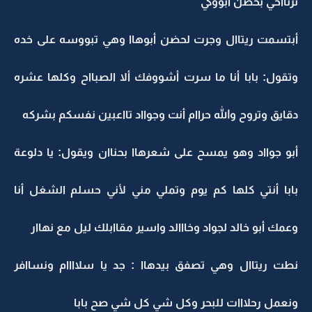
ترتااحي بحضن أبووكي
أبتسمت ريتاال وجرت لحضن أبوهاا وهي تبووسه على خده
وتقول: بابا أنا ما سرت أشووفك ألا الصبااح وكلها عشره
دقايق وتروح والله حراام أنت وجوااد تااعبين نفسكم بشركه
أبو جوااد وهو يمسح على شعرهاا بحناان ويقول: يا دلوعة
بابا أنتي كلها كم يوم وتملي مني لأني حسلم الشغل أنا
وعمك أبو خالد لجواد وخااالد واسير مقاابلك ليل مع نهاار
نطت ريتاال وهي تصفق بيدهاا : جد يا سلاااام ونساافر
ونعمل رحلااات للبحر وكل شي كل شي صح بابا