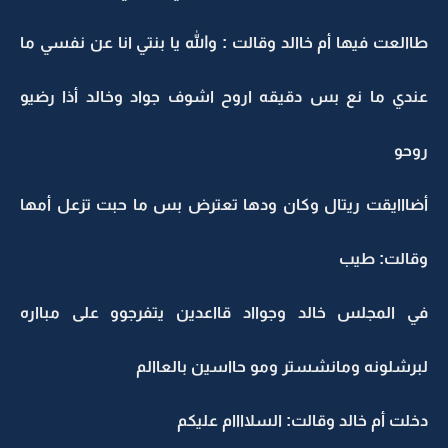
طاالعت فيها أم خاالد وقالت : والله يا بنتي انا عن نفسي ما
عندي ما نع بس دقيقه اروح اشوف جواد وخالد أذا رضيو
روحو
أضااايقت ريتال وكان ودها تعترض بس ما حبت تزعل أمها
وقالت: طيب
في المجلس خالد وجوااد قااعدين يتفرجوو على مبااره
لبرشلونه ومانشستر ومو حااسين بالعاالم
دخلت أم خالد وقالت: السلاااام عليكم