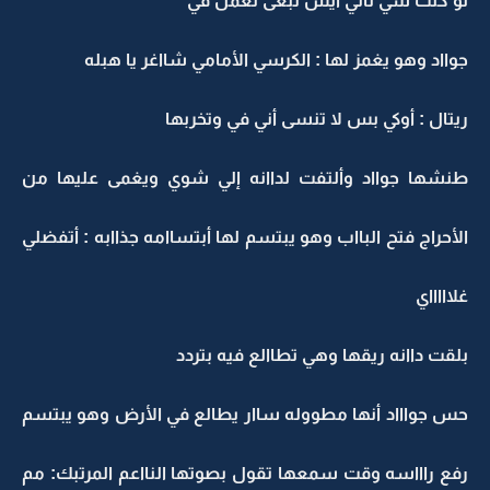
لو كنت شي ثاني أيش تبغى تعمل في
جوااد وهو يغمز لها : الكرسي الأمامي شااغر يا هبله
ريتال : أوكي بس لا تنسى أني في وتخربها
طنشها جوااد وألتفت لداانه إلي شوي ويغمى عليها من
الأحراج فتح البااب وهو يبتسم لها أبتساامه جذاابه : أتفضلي
غلاااااي
بلقت داانه ريقها وهي تطاالع فيه بتردد
حس جواااد أنها مطووله ساار يطالع في الأرض وهو يبتسم
رفع راااسه وقت سمعها تقول بصوتها النااعم المرتبك: مم