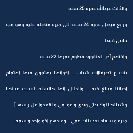
والثالث عبدالله عمره 25 سنه
ورابع فيصل عمره 24 سنه اللي ميره متخبله عليه وهو مب
حاس فيها
واختهم آخر العنقوود فطوم عمرها 22 سنه
بنت ع تصرفااات شباب .. اخوانهـا يهتمون فيها اهتمام
احياننا مبالغ فيه .. والدليل انها هالسنه لبست عباتهـا
وشيلتهـا لولا يدتي ويدي واعمـامي ما قعدوا عل راسهـاآ
ميره و سعاد بعد بنات عمي .. وعندهم اخو واحد واسمه