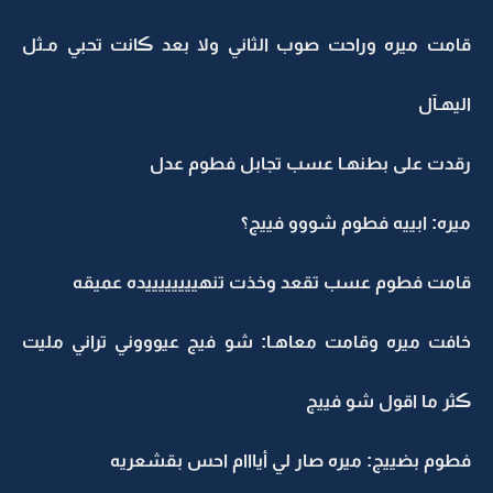
قامت ميره وراحت صوب الثاني ولا بعد ڪانت تحبي مـثل
اليهـآل
رقدت على بطنهـا عسب تجابل فطوم عدل
ميره: ابييه فطوم شووو فييج؟
قامت فطوم عسب تقعد وخذت تنهييييييييده عميقه
خافت ميره وقامت معاهـا: شو فيج عيوووني تراني مليت
ڪثر ما اقول شو فييج
فطوم بضييج: ميره صار لي أيااام احس بقشعريه