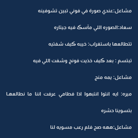
مشاعل:عندي صورة في فوني تبين تشوفينه
سعاد:الصوره اللي مآسڪ فيه جيتاره
تتطالعها باستغراب: خيبه ڪيف شفتيه
تبتسم : بعد ڪيف خذيت فونج وشفت اللي فيه
مشاعل: يمه منج
ميره: ايه انتوا انتبهوا اذا فطامي عرفت اننا ما نطالعهـا
بتسوينا حشره
مشاعل:ههه صج فلم رعب مسويه لنا