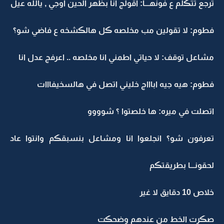
ترجع تتڪلم ع فونهـــا: اقولج انا بظهر الحين اوجي , يالله عيل
فطوم: لا تقولين مب مخلصه ڪل هالڪشخه ع فاضي شو؟
مشاعل توقف: لا حياتي اطمني انا مخلصه .. اعرفج عدل انا
فطوم: هيه جيه اباااج خليني اتصل في هالسخيفااات
اتصلت في ميره: ها خلصتوا ؟ شوووو
تعرفون شو؟ انجلعوا انا ومشاعل بنسبقڪم وانتوا عاد
لحقونـــا بطريقتڪم
خلاص 10 دقايق لا غير
صڪرت الخط من عندهم وضحڪت