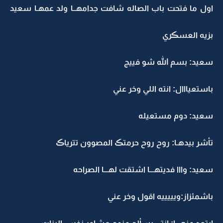
اول ما فتحت باب الصاله شافت جدامهــا ولد عمهـا سعيد
بزيه العسڪري
سعيد: بسم الله شو فييج
باستعيااال: انته اللي وخر عني
سعيد: دوم مستعيله
تأشر بيدهـا: روح روح حرمتڪ المصوون تترياڪ
سعيد: وااا فديتهـــا اشتقت لهـــا الصراحه
باشمئزاز:ويييييه اقول وخر عني