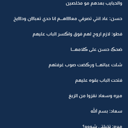
والحبايب بعدهم مو مخلصين
حسن: عاد انتي تصرفي معااااهـــم انا حدي تعبااان ودااايخ
فطو: لازم اروح لهم فوق واڪسر الباب عليهم
ضحڪ حسن على ڪلامهـــا
شلت عباتهـــا ورڪضت صوب غرفتهم
فتحت الباب بقوه عليهم
ميره وسعاد نقزوا من الزيغ
سعاد: بسم الله
ميره: تخبلتي شووو؟