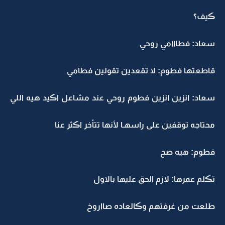
ڪيف؟
سعاد: فطااامي روحي
قاطعتها فطوم: لا تقعدين تقولين فطامي
سعاد: انزين انزين فطوم روحي عند مشاعل اڪيد هيه اللي
محتاجه توقفين على راسهـا لأنها تتأخر اڪثر عنا
فطوم: هيه صح
تڪلم عمرها: لازم الحق عليها بالاول
طلعت من غرفتهم وڪالعاده صااروخ