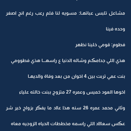
مشاعل تلبس عباتهـا: مسويه لنا فلم رعب رغم انج اصغر
وحده فينا
فطوم: قومي خلينا نظهر
هذي اللي جدامڪـم وشاله الدنيا ع راسهـــا هذي فطوومي
بنت عمي تربت بين 4 اخوان من بعد وفاة والديهـا
اخوها العود خميس وعمره 27 متزوج ببنت خالته علياء
وثاني محمد عمره 26 سنه هذا عااد ما يفڪر بزواج خير شر
عڪس سعاااد اللي راسمه مخططات الحياه الزوجيه معاه