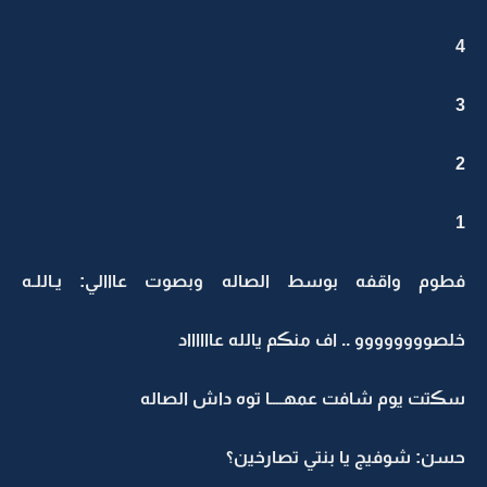
4
3
2
1
فطوم واقفه بوسط الصاله وبصوت عااالي: يـاللـه
خلصوووووووو .. اف منڪم يالله عااااااد
سڪتت يوم شافت عمهــــا توه داش الصاله
حسن: شوفيج يا بنتي تصارخين؟