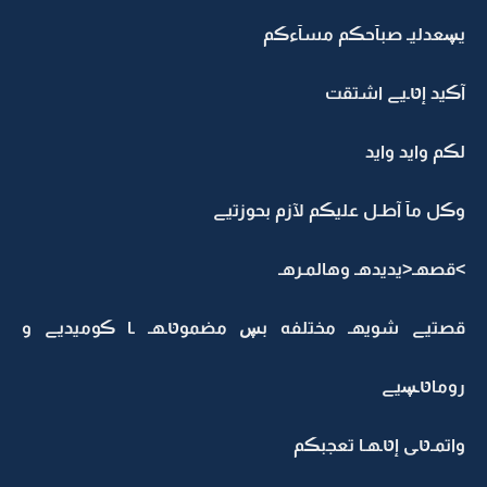
يڛعدليـ صبآحڪم مسآءڪم
آڪيد إטּـيے اشتقت
لڪم وايد وايد
وڪل مآ آطـل عليڪم لآزم بحوزتيے
>قصهـ<يديدهـ وهالمـرهـ
قصتيے شويهـ مختلفه بڛ مضموטּـهـ ـا ڪوميديے و
روماטּـڛيے
واتمـטּـى إטּـهـا تعجبڪم