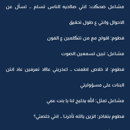
مشاعل ضحڪت: انتي صااحيه الناس تسلم .. تسأل عن
الاحوال وانتي ع طول تحقيق
فطوم: اقولج مع من تتڪلمين ع الفون
مشاعل: تبين تسمعين الصوت
فطوم: لا خلاص اطمنت .. اعذريني عاااد تعرفين عاد انتن
البنات على مسؤوليتي
مشاعل تمثل: الله يخليج لنا يا بنت عمي
فطوم بتفاخر: انزين يالله تأخرنـا .. انتي خلصتي؟