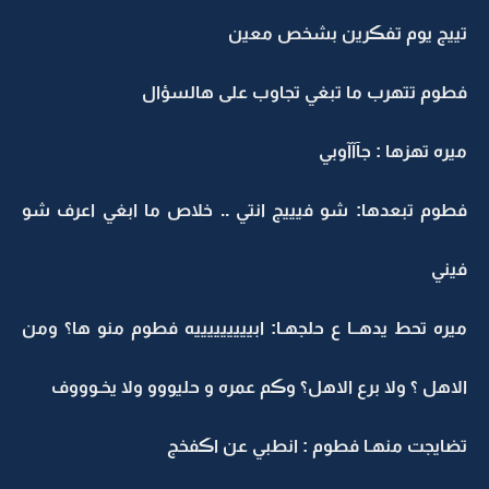
تييج يوم تفڪرين بشخص معين
فطوم تتهرب ما تبغي تجاوب على هالسؤال
ميره تهزها : جآآآوبي
فطوم تبعدها: شو فيييج انتي .. خلاص ما ابغي اعرف شو
فيني
ميره تحط يدهــا ع حلجهـا: ابيييييييييه فطوم منو ها؟ ومن
الاهل ؟ ولا برع الاهل؟ وڪم عمره و حليووو ولا يخـوووف
تضايجت منهـا فطوم : انطبي عن اڪفخج