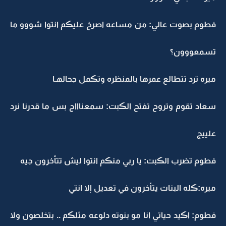
فطوم بصوت عالي: من مساعه اصرخ عليڪم انتوا شووو ما
تسمعووون؟
ميره ترد تتطالع عمرها بالمنظره وتڪمل جحالهـا
سعاد تقوم وتروح تفتح الڪبت: سمعناااج بس ما قدرنا نرد
علييج
فطوم تضرب الڪبت: يا ربي منڪم انتوا ليش تتأخرون جيه
ميره:ڪله البنات يتأخرون في تعديل إلا انتي
فطوم: اڪيد حياتي انا مو بنوته دلوعه مثلڪم .. بتخلصون ولا