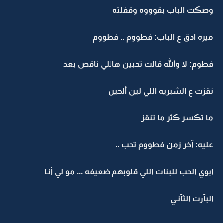
وصڪت الباب بقوووه وقفلته
ميره ادق ع الباب: فطووم .. فطووم
فطوم: لا والله قالت تحبين هاللي ناقص بعد
نقزت ع الشبريه اللي لين ألحين
ما تڪسر ڪثر ما تنقز
عليه: آخر زمن فطووم تحب ..
ابوي الحب للبنات اللي قلوبهم ضعيفه ... مو لي أنـا
البآرت الثآنـي