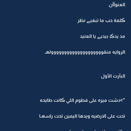
العنوآآن
ڪلمة حب ما تبغيے نظر
مد يدڪ بيديے يا العنيد
الروايه منقوووووووووووووووووووولهـ
البآرت الأول
">دشت ميره على فطوم اللي ڪانت طايحه
تحت على الارضيه ويدها اليمين تحت راسهـا