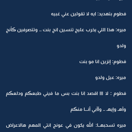
فطوم بتهديد: ايه لا تقولين عني غبيه
ميره: هذا اللي يخرب عليج تنسين انج بنت .. وتتصرفين ڪأنج
ولدو
فطوم: إنزين انا مو بنت
ميره: عيل ولدو
فطوم : لا ااا اقصد انا بنت بس ما فيني طبعڪم ودلعڪم
وآهـ وإيهـ .. وآآبي أنـــا منڪم
ميره تسحبهــا: الله يكون في عونج انتي المهم هالاعراض