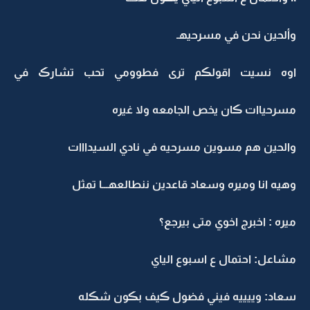
وألحين نحن في مسرحيهـ
اوه نسيت اقولڪم ترى فطوومي تحب تشارڪ في
مسرحياات ڪان يخص الجامعه ولا غيره
والحين هم مسوين مسرحيه في نادي السيدااات
وهيه انا وميره وسعاد قاعدين ننطالعهـــا تمثل
ميره : اخبرج اخوي متى بيرجع؟
مشاعل: احتمال ع اسبوع الياي
سعاد: وييييه فيني فضول ڪيف بڪون شڪله