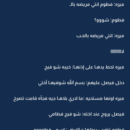
ميره: فطوم انتي مريضه بالـ
فطوم: شووو؟
ميره: انتي مريضه بالحـب
لاااااااااا
ميره تحط يدهـا على إذنهـا: خيبه شو فيج
دخل فيصل عليهم: بسم الله شوفيهـا أختي
ميره اونها مستحيه :ما ادري بلاهـا جيه فجأه قامت تصرخ
فيصل يروح عند اخته: شو فيج فطامي
فطوم تضرب ريولها ع الارض: اسمي فطوووم