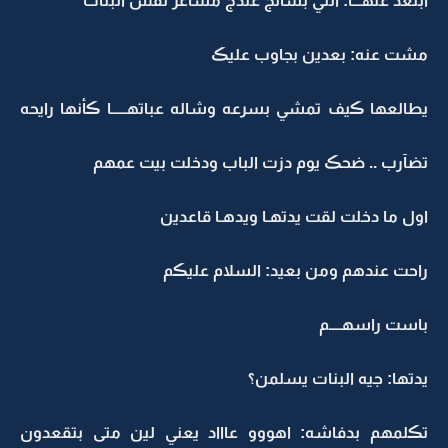
ابتعد عنهـــا: انتي بسألج عندج مشاعر نفس البنات
مشت عنه: بعدين بجاوب عليڪ
يطالعها ڪيف تمشي بسرعه وشاله عباتهـــــا ڪأنها رايحه
تضآرب .. ضحڪ يوم دزت الباب ودخلت بيت عمهم
اول ما دخلت لقت يدتهـا ويدهـا قاعدين
راحت عندهم ومن بعيد: السلام عليڪم
باست راسهــــم
يدتها: جيه البنات يسلمن؟
تڪلمهم بدفاشه: اهووو عاااد يعني لين متى بتقعدون