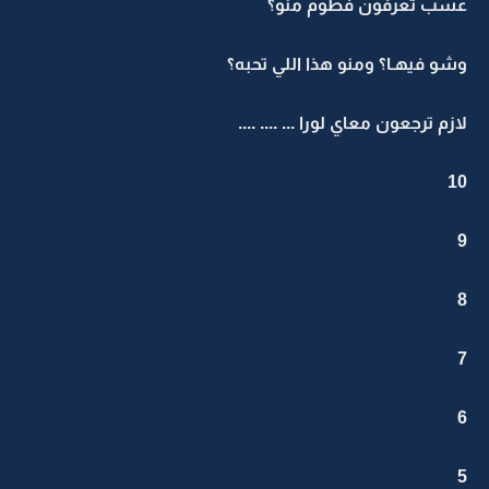
عسب تعرفون فطوم منو؟
وشو فيهـا؟ ومنو هذا اللي تحبه؟
لازم ترجعون معاي لورا ... .... ....
10
9
8
7
6
5