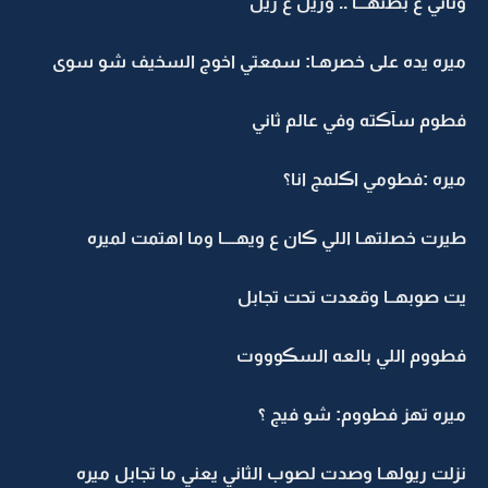
وثاني ع بطنهـــا .. وريل ع ريل
ميره يده على خصرهـا: سمعتي اخوج السخيف شو سوى
فطوم سآڪته وفي عالم ثاني
ميره :فطومي اڪلمج انا؟
طيرت خصلتهـا اللي ڪان ع ويهــــا وما اهتمت لميره
يت صوبهــا وقعدت تحت تجابل
فطووم اللي بالعه السڪوووت
ميره تهز فطووم: شو فيج ؟
نزلت ريولهـا وصدت لصوب الثاني يعني ما تجابل ميره