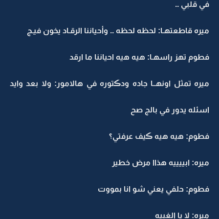
في قلبي ..
ميره قاطعتهـا: لحظه لحظه .. وأحياننا الرقـاد يخون فيـج
فطوم تهز راسهـا: هيه هيه احياننا ما ارقد
ميره تمثل اونهــا جاده ودڪتوره في هالامور: ولا بعد وايد
اسئله يدور في بالج صح
فطوم: هيه هيه ڪيف عرفتي؟
ميره: ابييييه هذاا مرض خطير
فطوم: حلفي يعني شو انا بمووت
ميره: لا يا الغبيه