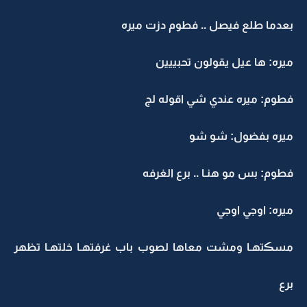
بعدما طلع فيصل .. فطوم دزت ميره
ميره: ها عيل يقولون تحبييين
فطوم: ميره عندي شي اقوله لج
ميره بفضول: شو شو
فطوم: بس مو هنـا .. برع الغرفه
ميره: اوجي اوجي
مسڪتهـا ومشت معاها لصوب باب غرفتهـا خلتهـا تظهر
برع