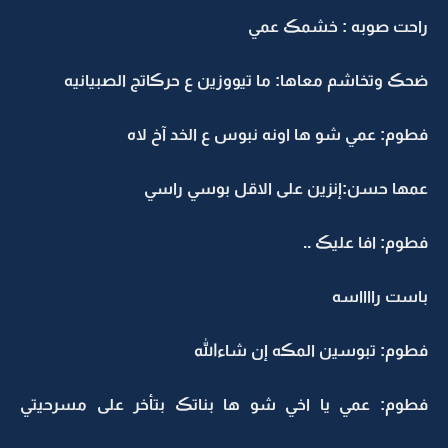
راحت صوبه : خشمڪ عمي
ضحڪ وتخاشم معاها: ما تيووزين ع حرڪاتج الصبيانيه
فطوم: عمي شو ها اونه نبوس ع الخد آخ لاه
عمها حسن:إنزين على الاقل بوسي راسي
فطوم: افا عليڪ ..
باست رااااسه
فطوم: تبوسين المڪه إن شاءالله
فطوم: عمي يا اخي شو ها بناتڪ بتأخر على مسرحيتي