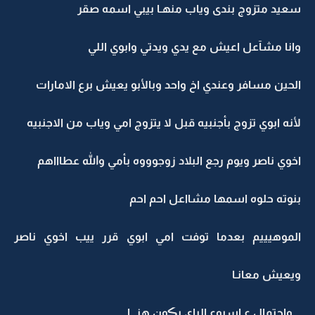
سعيد متزوج بندى وياب منهـا بيبي اسمه صقر
وانا مشآعل اعيش مع يدي ويدتي وابوي اللي
الحين مسافر وعندي اخ واحد وبالأبو يعيش برع الامارات
لأنه ابوي تزوج بأجنبيه قبل لا يتزوج امي وياب من الاجنبيه
اخوي ناصر ويوم رجع البلاد زوجوووه بأمي والله عطاااهم
بنوته حلوه اسمها مشااعل احم احم
الموهيييم بعدما توفت امي ابوي قرر ييب اخوي ناصر
ويعيش معانـا
.. واحتمال ع اسبوع الياي يڪون هنـــا