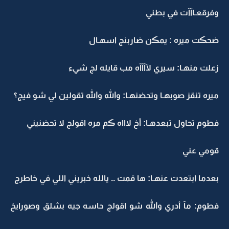
وفرقعـاآآت في بطني
ضحڪت ميره : يمڪن ضاربنج اسهـال
زعلت منهـا: سيري لآآآآه مب قايله لج شيء
ميره تنقز صوبهـا وتحضنهـا: والله والله تقولين لي شو فيج؟
فطوم تحاول تبعدهـا: أخ لاااه ڪم مره اقولج لا تحضنيني
قومي عني
بعدما ابتعدت عنهـا: ها قمت .. يالله خبريني اللي في خاطرج
فطوم: مآ أدري والله شو اقولج حاسه جيه بشلق وصورايخ