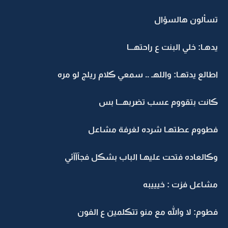
تسألون هالسؤال
يدهـا: خلي البنت ع راحتهـــا
اطالع يدتهـا: واللهـ .. سمعي ڪلام ريلج لو مره
ڪانت بتقووم عسب تضربهـــا بس
فطووم عطتهـا شرده لغرفة مشاعل
وڪالعاده فتحت عليهـا الباب بشڪل فجآآآئي
مشاعل فزت : خيييبه
فطوم: لا والله مع منو تتڪلمين ع الفون