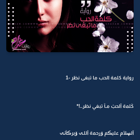
رواية كلمة الحب ما تبغى نظر -1
كَلمۃ آلحبْ مـآ تبغي نظر..!*
آلڛلآم عليڪم ۆرحمۃ آللـہ ۆبرڪآٺـہ