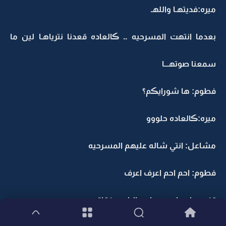
ميره:فديتهـا واللهـ
بعدما انتهت المسرحيه .. ڪالعاده قعدنا نترياهـا لين ما
سمعنا صوتهـــا
فطوم: ها شورايڪم؟
ميره:ڪالعاده حلووو
مشاعل: انتي شاله عليهم المسرحيه
فطوم: احم احم اعرف اعرف
تضربهـا ع راس: وياء هالراس خقاقه بعد