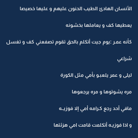
الأنسان الهادئ الطيب الحنون عليهم و عليها خصيصا
يعطيها كف و يعاملها بخشونه
كأنه عمـر :يوم جيت أتكلم بالحق تقوم تصفعني كف و تغسل
شراعي
ليلى و عمر يلعبـو بأمي مثل الكورة
مره يشوتوها و مره يرجعوها
مافي أحد رجع كـرامه أمي إلا فوزيــه
و اذا فوزيـه أتكلمت قامت امي هزئتها