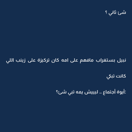
شئ ثاني ؟
نبيل بستغراب مافهم على امه كان تركيزة على زينب اللي
كانت تبكي
:أيوة أجتماع .. ليييش يمه تبي شئ؟