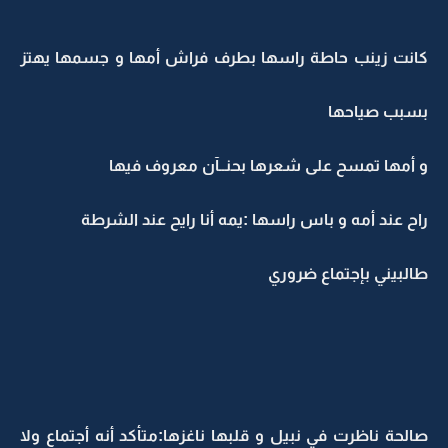
كانت زينب حاطة راسها بطرف فراش أمها و جسمها يهتز
بسبب صياحها
و أمها تمسح على شعرها بحنــآن معروف فيها
راح عند أمه و باس راسها :يمه أنا رايح عند الشرطة
طالبيني بإجتماع ضروري
صالحة ناظرت في نبيل و قلبها ناغزها:متأكد أنه أجتماع ولا