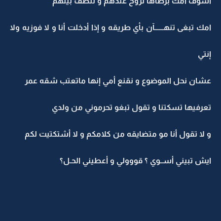
أشوف امك برضاها تروح عندهم و تنظف بيتهم
امك تبغى تنهــــــآن بأي طريقه و إذا أدخلت أنا و لا فوزيه ولا
إنتي
عشان نحل الموضوع و نقنع أمي إنها ماتعتب شقه عمر
تعرفيها تسكتنا و تقول تبغو تحرموني من ولدي
و لا تقول أنا مو متضايقه من كلامكم و لا أشتكتيت لكم
ايش تبيني أســوي ؟ قووولي و أعطيني الحـل؟