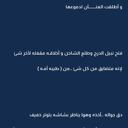
و أطلقت العنــــــــآن لدموعها
فتح نبيل الدرج وطلع الشاحن و أخلاقـه مقفله لأخر شئ
لإنه متضايق من كل شئ ..من ( طيبه أمـه )
دق جواله ..أخذه وهوا يناظر بشاشه بتوتر خفيف