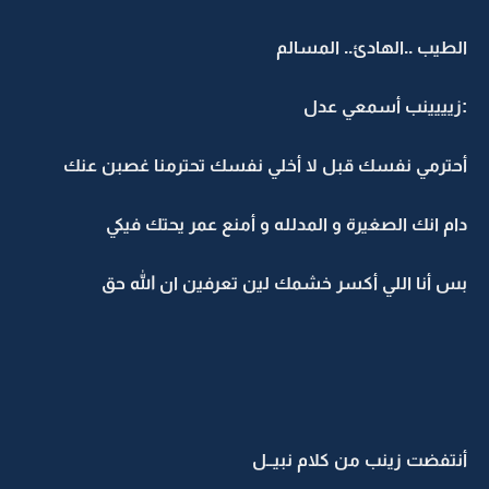
الطيب ..الهادئ.. المسالم
:زيييينب أسمعي عدل
أحترمي نفسك قبل لا أخلي نفسك تحترمنا غصبن عنك
دام انك الصغيرة و المدلله و أمنع عمر يحتك فيكي
بس أنا اللي أكسر خشمك لين تعرفين ان الله حق
أنتفضت زينب من كلام نبيــل