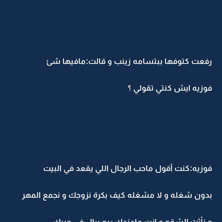
رفعت كتوفها ببتسامه زينب و قالت:مافيها شئ
فوزيه ايش كنتي تقولي ؟
فوزيه:كنت أقول ماحب الرجال اللي يقعد في البيت
بدون شغله و لا مشغله كيف بكرة نزوجك و نجمع المهر
و نأثث الشقه و انت ماعندك ربع ريال في جيبك