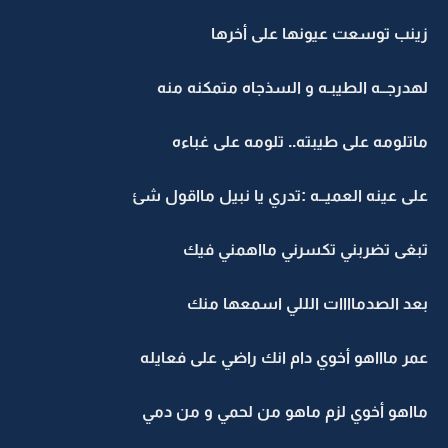
زينب توسعت عيونها على أخرها
لهدرجــه الطيبـه و السذجاه متمكنه منه
ماتلومه على طيبته.. تلومه على غباءه
على عينه العميــه :تدري يا نبيل مااقول شئ
تبغى تضربني تكسرني مااهمني فيك
بعد الصدماااات الللي اسمعها منك
عمر ماااهو أخوي دام انك راضي على فعايله
مااهو أخوي لزم ماهو من لحمي و من دمي