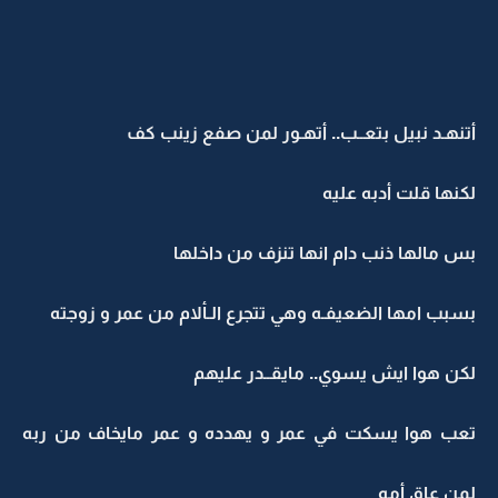
أتنهـد نبيل بتعــب.. أتهـور لمن صفع زينب كف
لكنها قلت أدبه عليه
بس مالها ذنب دام انها تنزف من داخلها
بسبب امها الضعيفـه وهي تتجرع الـألام من عمر و زوجته
لكن هوا ايش يسوي.. مايقــدر عليهم
تعب هوا يسكت في عمر و يهدده و عمر مايخاف من ربه
لمن عاق أمه