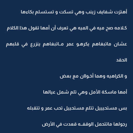
أهتزت شفايف زينب وهي تسكت و تستسلم بكاءها
كـلامه صح ميه في الميه هي تعرف أن أمها تقول هذا الكلام
عشان ماتبغاهم يكرهـو عمر مــاتبغاهم ينزرع في قلبهم
الحقد
و الكراهيه وهما أخـواان مع بعض
أمها ماسكة الأمل وهي تلم شمل عيالها
بس مستحيييل تتلم مستحييل تحب عمر و تتقبله
رجولها ماتتحمل الوقفــه قعدت في الأرض