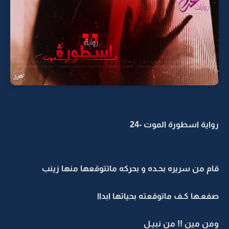
رواية اسطورة الموت -24
قام من سريره بحـده و بحركه ماتتوقعها منها زينب
صفعـها كـف ماتوقعته بحياتها ابداا
ومن مين !! من نبيـل