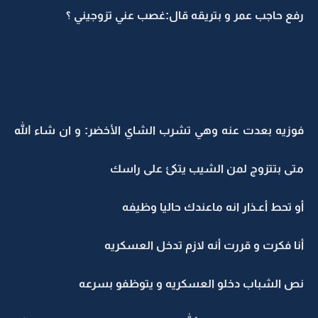
رفع حاجب عمر و بتريقه قال:غصب عني تزوجيني ؟
فوزيه بعدت عنه وهي تشرب الشاي الأخضر: و ان شاء الله
متى بتتزوج لمن الشيب يتكئ على راسك
أو تحط أعـذار انه ماعندك حاليا وظيفه
أنا فكرت و قررت أنه لازم تدخل العسكريه
نص الشباب دخلو العسكريه و يتوظفو بسرعه