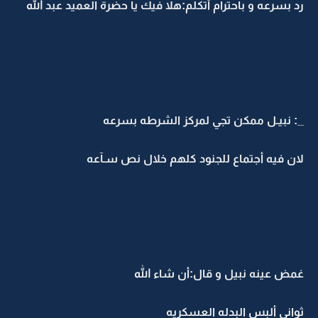
رد بسرعه و بأحترام أتكلم:هلا فيك يا حضرة العميد عبد الله
_: نبيـل ممكن تجي لمركز الشرطه بسرعه
لان فيه أجتماع للجنود كلهم خلال نص سـآعه
غمض عينه نبيل و قال:أن شاء الله
ثواني ألبس البدله العسكريه