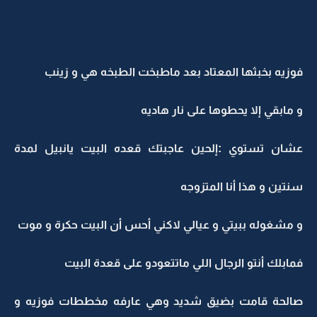
فوزيه بخبثها المعتاد بعد ماطبخت الطبخه هي و زينب
و مابقي إلا يحطوها على نار هاديه
عشان تستوي :إلحين عاجبتك قعده البيت يانبيل لمدة
سنتين و هذا أنا المتزوجه
و مشغوله ببيتي و عيالي لاكني أحس أن البيت حكرة و موت
فمابلك أنتو الرجال اللي ماتتعودو على قعدة البيت
صالحة قامت بضيق شديد وهي عارفه مخططات فوزيه و