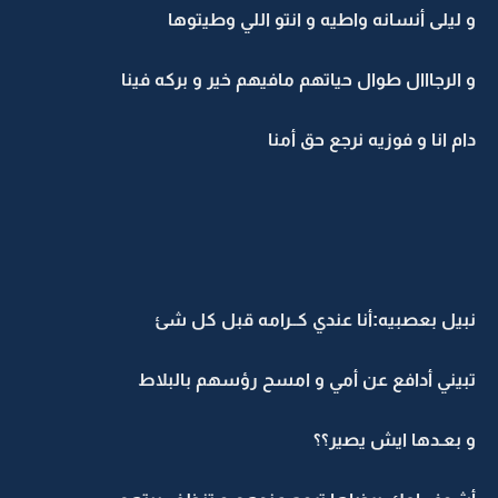
و ليلى أنسانه واطيه و انتو اللي وطيتوها
و الرجااال طوال حياتهم مافيهم خير و بركه فينا
دام انا و فوزيه نرجع حق أمنا
نبيل بعصبيه:أنا عندي كــرامه قبل كل شئ
تبيني أدافع عن أمي و امسح رؤسهم بالبلاط
و بعـدها ايش يصير؟؟