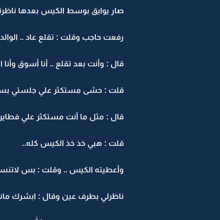
صار يوايق بوسط الكيس بعدها ناظرني 
رفعت حاجب وقلت : تقلع عاد .. الوالده
قال : وأنت بعد تقلع .. أنا أسوق وأنا 
قلت : حشى مستكثر علي جلستي بسيا
قال : مثل ما أنت مستكثر علي فطاير .
قلت : هبي خذ خذ الكيس كله..
وأعطيته الكيس .. وقلت : بس لاتنسى
ناظرلي بطرف عين وقال : ابشرك ماني 