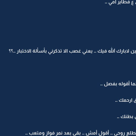
 ع فطاير أمي ..
لابارك الله فيك .. يعني غصب الا تذكرني بأسألة الاختبار ..؟؟
لما أقوله بفصل ..
 ارحمك ..
 بطنك ..
ع روحي .. أقول أمش .. بقى بعد نمر فواز ومتعب ..