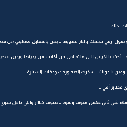
 اختك ..
لو تقول ارمي نفسك بالنار بسويها .. بس بالمقابل تعطيني من فط
.. أخذت الكيس اللي ملته امي من أكلات من يدينها ويدين سحر 
سبوعين يا دوبا ) .. سكرت الدبه ورحت ودخلت السيارة ..
 فطاير أمي ..
أمك شي ثاني عكس هنوف وبقوة .. هنوف كبااار واللي داخل شوي ..