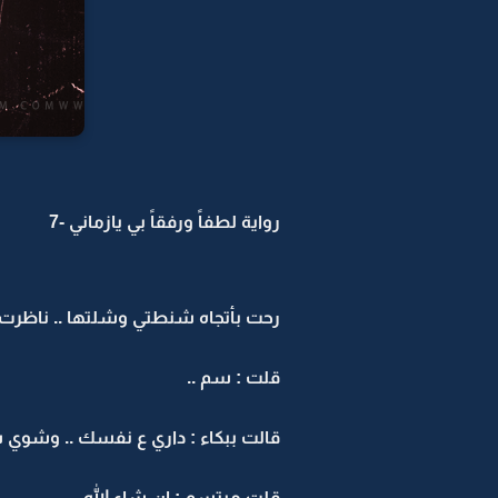
رواية لطفاً ورفقاً بي يازماني -7
رحت بأتجاه شنطتي وشلتها .. ناظرت ل
قلت : سم ..
قالت ببكاء : داري ع نفسك .. وشوي ش
قلت مبتسم : ان شاء الله ..