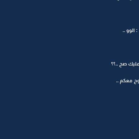
 الوو ..
 عليك صح ..؟؟
روح معكم ..