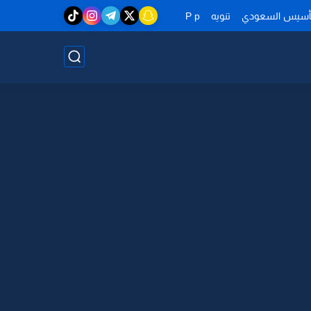
تأسيس السعودي
تنويه
P p