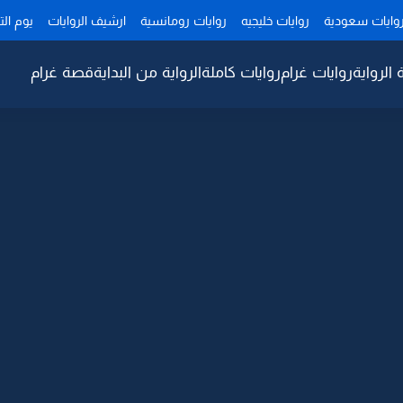
وايات سعودية
روايات خليجيه
روايات رومانسية
ارشيف الروايات
يوم ال
 الرواية
روايات غرام
روايات كاملة
الرواية من البداية
قصة غرام