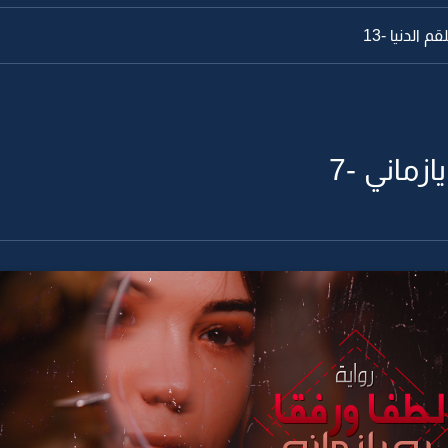
الدنيا -12
ازماني -7