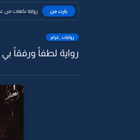
بارت من
رواية نكهات من علقم 
روايات_غرام
رواية لطفاً ورفقاً بي ي