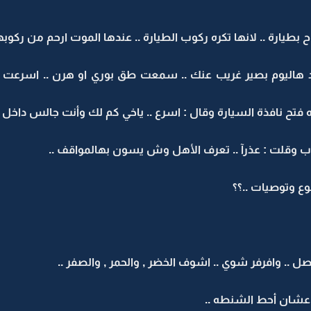
بطيارة .. لانها تكره ركوب الطيارة .. عندها الموت ارحم من ركوبها
بعد هاليوم بصير غريب عنك .. سمعت طق بوري او هرن .. اسرعت
فتح نافذة السيارة وقال : اسرع .. ياخي كم لك وأنت جالس داخل .
اب وقلت : عذرآ .. تعرف الأهل وش يسون بهالمواقف ..
وع وتوصيات ..؟؟
.. وافرفر شوي .. اشوف الخضر , والحمر , والصفر ..
عشان أحط الشنطه ..