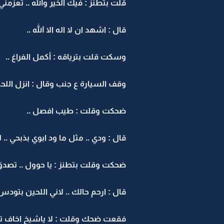
قلت بتطنز : فيك الخير والله .. تعزمني
قال : اشهد ان لا اله الا الله ..
وسكت قلت بترياقه : أكمل الفراغ ..
وقف السيارة ع جنب وقال : انزل اللحين 
ضحكت وقلت : طيب افصل ..
قال : ودي .. مثل ما ود ابوي بذبحي .. 
ضحكت وقلت بتطنز : يا حوول .. تصدق
قال : ارحم حالك .. لاني اللحين بتودس
فقعت ضحك وقلت : لا ياشيخ اخاف تطل