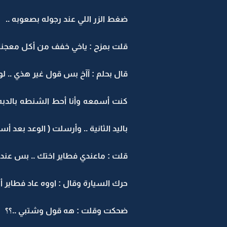
ضغط الزر اللي عند رجوله بصعوبه ..
قلت بمزح : ياخي خفف من أكل معجنات
قال بحلم : آآخ بس قول غير هذي .. 
كنت أسمعه وأنا أحط الشنطه بالدبه 
باليد الثانية .. وأرسلت ( الوعد بعد أ
قلت : ماعندي فطاير اختك .. بس عندي
حرك السيارة وقال : اووه عاد فطاير 
ضحكت وقلت : هه قول وشتبي ..؟؟