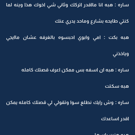
ساره : هبه انا مااقدر اتركك وثاني شي اخوك هذا وينه لما
كنتي طايحه بشارع وماحد يدري عنك
هبه بكت : امي وابوي احبسوه بالغرفه عشان ماايجي
وياخذني
ساره : هبه ان اسفه بس ممكن اعرف قصتك كامله
هبه سكتت
ساره : وش رايك نطلع سوا وتقولي لي قصتك كامله يمكن
اقدر اساعدك
هبه هزت راسها