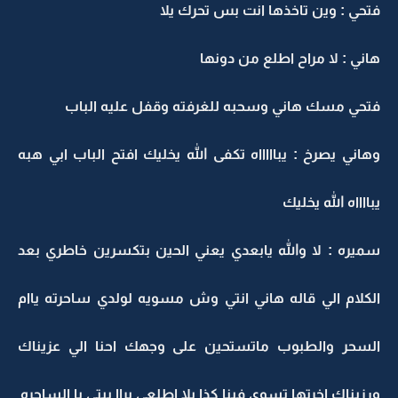
فتحي : وين تاخذها انت بس تحرك يلا
هاني : لا مراح اطلع من دونها
فتحي مسك هاني وسحبه للغرفته وقفل عليه الباب
وهاني يصرخ : يباااااه تكفى الله يخليك افتح الباب ابي هبه
يبااااه الله يخليك
سميره : لا والله يابعدي يعني الحين بتكسرين خاطري بعد
الكلام الي قاله هاني انتي وش مسويه لولدي ساحرته ياام
السحر والطبوب ماتستحين على وجهك احنا الي عزيناك
ورزيناك اخرتها تسوي فينا كذا يلا اطلعي براا بيتي يا الساحره