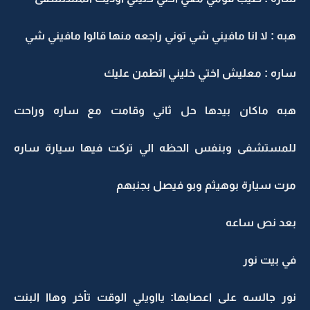
هبه : لا انا مافيني شي توني راجعه منها قالوا مافيني شي
ساره : معليش اختي خليني اتطمن عليك
هبه ماكان بيدها حل ثاني وقامت مع ساره وراحت
للمستشفى وبنفس الحظه الي تركت فيها سيارة ساره
مرت سيارة بوهيثم وبو فيصل بجنبهم
بعد نص ساعه
في بيت نور
نور جالسه على اعصابها: يااويلي الوقت تأخر وهاا البنت