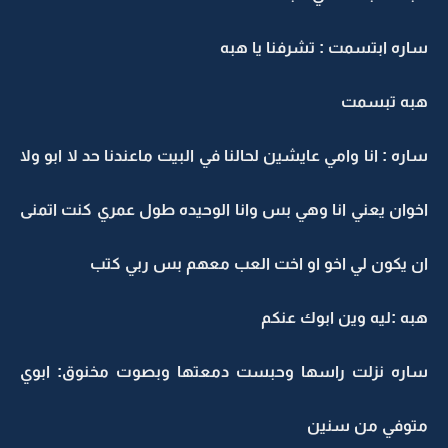
ساره ابتسمت : تشرفنا يا هبه
هبه تبسمت
ساره : انا وامي عايشين لحالنا في البيت ماعندنا حد لا ابو ولا
اخوان يعني انا وهي بس وانا الوحيده طول عمري كنت اتمنى
ان يكون لي اخو او اخت العب معهم بس ربي كتب
هبه :ليه وين ابوك عنكم
ساره نزلت راسها وحبست دمعتها وبصوت مخنوق: ابوي
متوفي من سنين