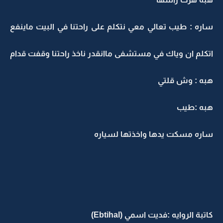
ساره : طيب تعالي معي نتكلم على راحتنا في البيت ماينفع
اتكلم ان وياك في مستشفى ماانقدر ناخذ راحتنا وقفت قدام
هبه : وش قلتي
هبه :طيب
ساره مسكت يدها واخذتها لسياره
كاتبة الروايه :فديت اسمي (Ebtihal)