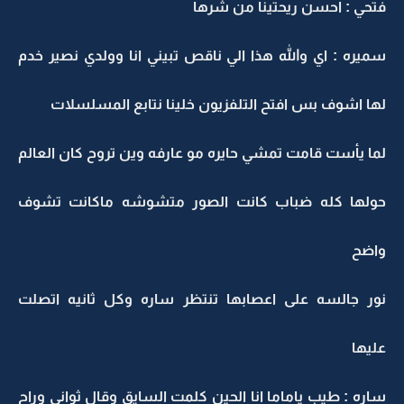
فتحي : احسن ريحتينا من شرها
سميره : اي والله هذا الي ناقص تبيني انا وولدي نصير خدم
لها اشوف بس افتح التلفزيون خلينا نتابع المسلسلات
لما يأست قامت تمشي حايره مو عارفه وين تروح كان العالم
حولها كله ضباب كانت الصور متشوشه ماكانت تشوف
واضح
نور جالسه على اعصابها تنتظر ساره وكل ثانيه اتصلت
عليها
ساره : طيب ياماما انا الحين كلمت السايق وقال ثواني وراح