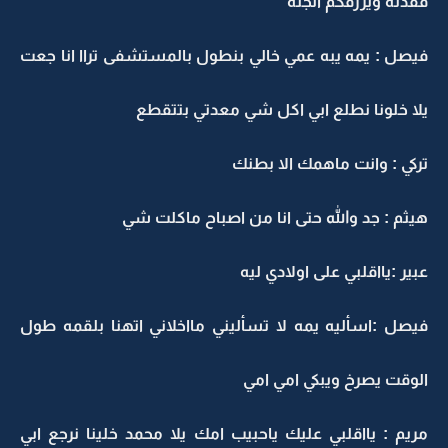
فقدته ويرزقكم الجنه
فيصل : يمه يبه عمي خالي بنطول بالمستشفى تراا انا جعت
يلا خلونا نطلع ابي اكل شي معدتي بتتقطع
تركي : وانت ماهمك الا بطنك
هيثم : جد والله حتى انا من اصباح ماكلت شي
عبير :يااقلبي على اولادي ليه
فيصل :اسأليه يمه لا تسأليني مااخلاني اتهنا بلقمه طول
الوقت يصرخ ويبكي امي امي
مريم : يااقلبي عليك ياحبيب امك يلا محمد خلينا نرجع ابي