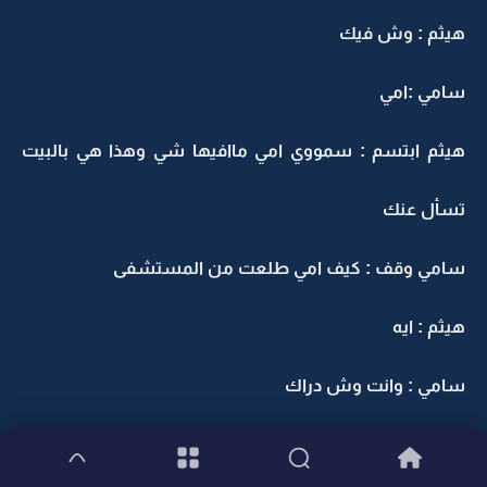
هيثم : وش فيك
سامي :امي
هيثم ابتسم : سمووي امي ماافيها شي وهذا هي بالبيت
تسأل عنك
سامي وقف : كيف امي طلعت من المستشفى
هيثم : ايه
سامي : وانت وش دراك
هيثم : انا موجود بالبيت الا انت وينك .؟