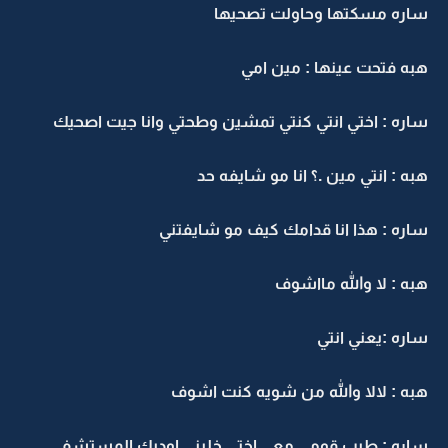
ساره مسكتها وحاولت تصحيها
هبه فتحت عينها : مين امي
ساره : اختي انتي كنتي تمشين وطحتي وانا جيت اصحيك
هبه : انتي مين .؟ انا مو شايفه حد
ساره : هذا انا قدامك كيف مو شايفتني
هبه : لا والله مااشوف
ساره :يعني انتي
هبه : لالا والله من شويه كنت اشوف
ساره : طيب قومي معي اختي خليني اوديك المستشفى