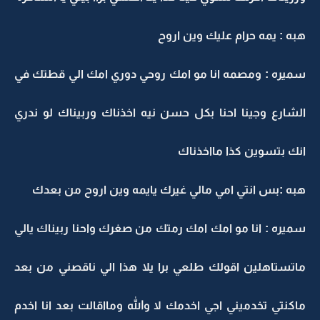
هبه : يمه حرام عليك وين اروح
سميره : ومصمه انا مو امك روحي دوري امك الي قطتك في
الشارع وجينا احنا بكل حسن نيه اخذناك وربيناك لو ندري
انك بتسوين كذا مااخذناك
هبه :بس انتي امي مالي غيرك يايمه وين اروح من بعدك
سميره : انا مو امك امك رمتك من صغرك واحنا ربيناك يالي
ماتستاهلين اقولك طلعي برا يلا هذا الي ناقصني من بعد
ماكنتي تخدميني اجي اخدمك لا والله ومااقالت بعد انا اخدم