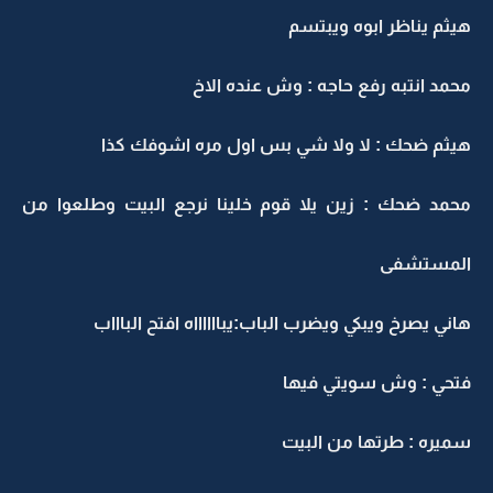
هيثم يناظر ابوه ويبتسم
محمد انتبه رفع حاجه : وش عنده الاخ
هيثم ضحك : لا ولا شي بس اول مره اشوفك كذا
محمد ضحك : زين يلا قوم خلينا نرجع البيت وطلعوا من
المستشفى
هاني يصرخ ويبكي ويضرب الباب:يبااااااه افتح الباااب
فتحي : وش سويتي فيها
سميره : طرتها من البيت