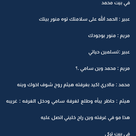
في بيت محمد
عبير : الحمد الله على سلامتك توه منور بيتك
مريم : منور بوجودك
عبير :تسلمين حياتي
مريم : محمد وين سامي .؟
محمد : ماادري اكيد بغرفته هيثم روح شوف اخوك وينه
هيثم : حاظر يبأه وطلع لغرفة سامي ودخل الغرفه : غريبه
هذا مو في غرفته وين راح خليني اتصل عليه
في بيت تركي