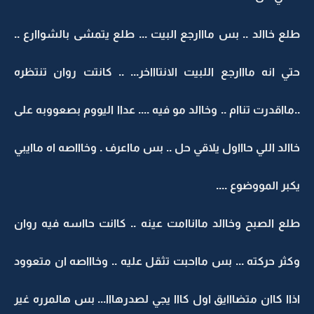
طلع خاالد .. بس مااارجع البيت ... طلع يتمشى بالشواارع ..
حتي انه مااارجع اللبيت الانتاااخر... .. كانتت روان تنتظره
..مااقدرت تناام .. وخاالد مو فيه .... عداا اليووم بصعووبه على
خاالد اللي حاااول يلاقي حل .. بس مااعرف . وخاااصه اه ماايبي
يكبر المووضوع ....
طلع الصبح وخاالد مااناامت عينه .. كاانت حااسه فيه روان
وكثر حركته ... بس مااحبت تثقل عليه .. وخاااصه ان متعوود
اذاا كاان متضااايق اول كااا يجي لصدرهااا... بس هالمرره غير