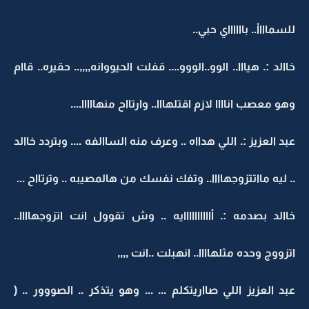
للسمااااْ.. بااااااي حبي..
خاالد :. هيااا.. الوو..الووو.... قفلت الحيووانه,,,,.. حقيره.. قاام
وهو معصب اناااا لازم اقتلهااا.. وارتااح منهااااا....
عبد العزيز :. اللي هدااه .. وعرف منه الساالفه .... وبتردد خاالد
.. ليه مااتتزوجهاااا.. وتفك نفسك من هالمصيبه .. وترتااح ...
خاالد بصدمه :. أاااااااااايه .. وش تقوول انت اتزوجهاااا..
اتزووج وحده مثلهاااا.. انهبلت ..انت ,,,,
عبد العزيز اللي صااريتكلم ... ... وهو يتذكر .. الصووور .. (