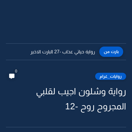
بارت من
رواية حياتي عذاب -26
0
روايات_غرام
رواية وشلون اجيب لقلبي
المجروح روح -12