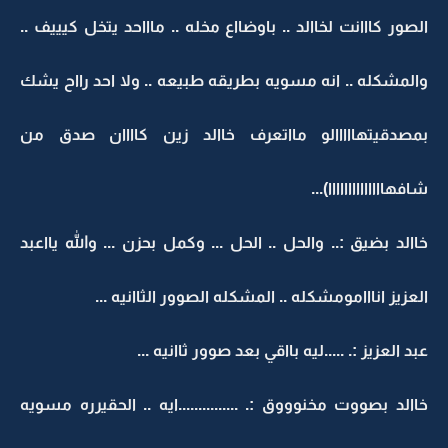
الصور كااانت لخاالد .. باوضااع مخله .. ماااحد يتخل كيييف ..
والمشكله .. انه مسويه بطريقه طبيعه .. ولا احد رااح يشك
بمصدقيتهااااالو مااتعرف خاالد زين كاااان صدق من
شافهاااااااااااااا)...
خاالد بضيق :.. والحل .. الحل ... وكمل بحزن ... والله يااعبد
العزيز انااامومشكله .. المشكله الصوور الثاانيه ...
عبد العزيز :. .....ليه بااقي بعد صوور ثاانيه ...
خاالد بصووت مخنوووق :. ...............ايه .. الحقيرره مسويه