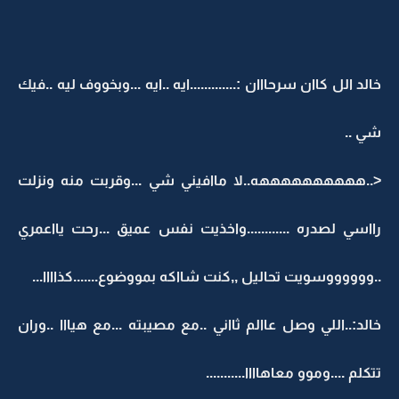
خالد الل كاان سرحااان :.............ايه ..ايه ...وبخووف ليه ..فيك
شي ..
<..ههههههههههه..لا ماافيني شي ...وقربت منه ونزلت
رااسي لصدره ............واخذيت نفس عميق ...رحت يااعمري
..ووووووسويت تحاليل ,,كنت شااكه بمووضوع.......كذاااا...
خالد:..اللي وصل عاالم ثااني ..مع مصيبته ...مع هيااا ..وران
تتكلم ....وموو معاهاااا...........