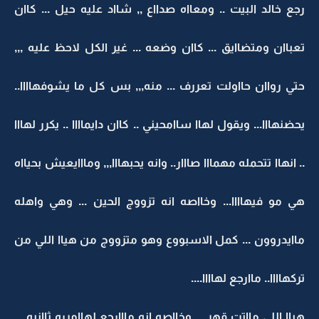
رجع خالد البيت .. ومعااه صدااع ,, شااد عليه حيل ... كاان
تعباان ومتضاايق ... كاان وضعه ... غير الكل لاحظ عليه ,,,
حتي رواان حااولت تعررف ... منه,,, بس كل ما يشوفهاااا..
يحضنهااا... ويقول لهاا ساامحيني .. كاان دايماااا .. يكرر لهااا
.. انهاا تتحمله مهمااا صااار.. وانه يحبهااا,,, ومااايعيش بحيااه
هي مو فيهاااا... وخااصه انه تزووج الحين ... وهي واهله
ماايدروون ... كمل الاسبووع وهو متزووج من هياا اللي من
تركهاااا.. ماارجع لهاااا....
هياا اللي مااتت قهر ... وخااصه انه مااارجع لهاامرره ثاانيه ,,,