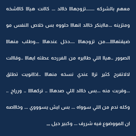
معهم بالشركه .......تزوجهااا خاالد ... كاانت هيااا كاااشخه
ومتزينه ...مااينكر خاالد انهااا حلووه بس خلاص النفس مو
ضيقتهاااا....من تزوجهااا ....دخل عندهااا ...وطلب منهااا
الصوور ..هياا اللي طاايره من الفررحه عطته ايهااا ..وقاالت
لالاتفرح كثير تراا عندي نسخه منهااا ..اذاانويت تطلق
...وقربت منه ...بس خاالد اللي صدهااا .. تركهاااا .. ورراح ..
وكله ندم من اللي سوواه ... بس ايش يسوووي ... وخاااصه
ان المووضوع فيه شررف ... وكبير حيل ,,,