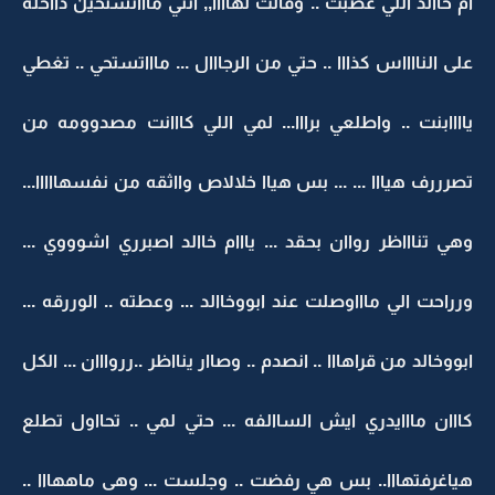
ام خاالد اللي عصبت .. وقالت لهاااا,, انتي ماااتستحين دااخله
على النااااس كذااا .. حتي من الرجااال ... ماااتستحي .. تغطي
ياااابنت .. واطلعي برااا... لمي اللي كااانت مصدوومه من
تصرررف هيااا ... ... بس هياا خلالاص وااثقه من نفسهااااا...
وهي تناااظر رواان بحقد ... يااام خاالد اصبرري اشوووي ...
ورراحت الي ماااوصلت عند ابووخاالد ... وعطته .. الوررقه ...
ابووخالد من قراهااا .. انصدم .. وصاار ينااظر ..رروااان ... الكل
كااان مااايدري ايش الساالفه ... حتي لمي .. تحااول تطلع
هياغرفتهااا.. بس هي رفضت .. وجلست ... وهى ماههااا ..