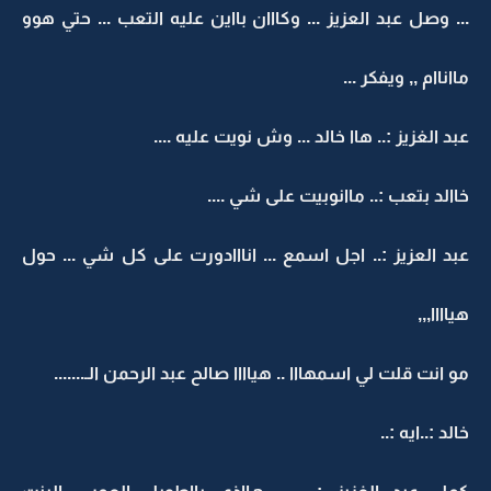
... وصل عبد العزيز ... وكااان بااين عليه التعب ... حتي هوو
مااناام ,, ويفكر ...
عبد الغزيز :.. هاا خالد ... وش نويت عليه ....
خاالد بتعب :.. ماانوبيت على شي ....
عبد العزيز :.. اجل اسمع ... انااادورت على كل شي ... حول
هياااا,,,
مو انت قلت لي اسمهااا .. هياااا صالح عبد الرحمن الـ.......
خالد :..ايه :..