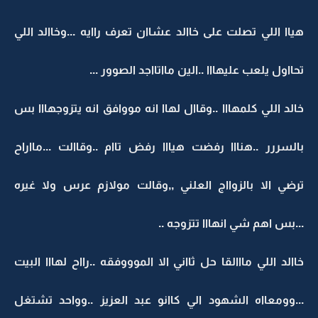
هياا اللي تصلت على خاالد عشاان تعرف راايه ...وخاالد اللي
تحااول يلعب عليهااا ..الين مااتااجد الصوور ...
خالد اللي كلمهااا ..وقاال لهاا انه مووافق انه يتزوجهااا بس
بالسررر ..هنااا رفضت هيااا رفض تاام ..وقاالت ...مااراح
ترضي الا بالزوااج العلني ,,وقالت مولازم عرس ولا غيره
...بس اهم شي انهااا تتزوجه ..
خاالد اللي مااالقا حل ثااني الا الموووفقه ..رااح لهااا البيت
...وومعااه الشهود الي كاانو عبد العزيز ..وواحد تشتغل