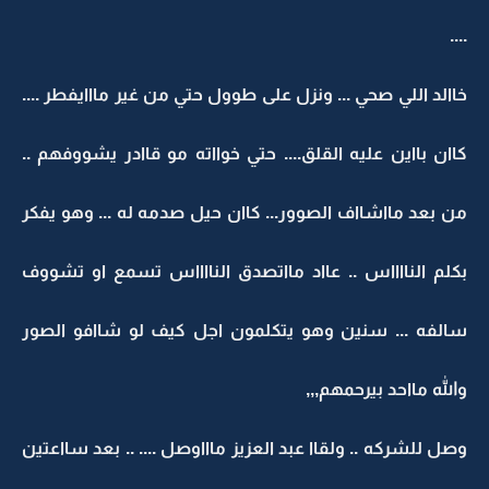
....
خاالد اللي صحي ... ونزل على طوول حتي من غير مااايفطر ....
كاان بااين عليه القلق.... حتي خوااته مو قاادر يشووفهم ..
من بعد مااشااف الصوور... كاان حيل صدمه له ... وهو يفكر
بكلم النااااس .. عااد مااتصدق النااااس تسمع او تشووف
سالفه ... سنين وهو يتكلمون اجل كيف لو شاافو الصور
والله مااحد بيرحمهم,,,
وصل للشركه .. ولقاا عبد العزيز ماااوصل .... .. بعد سااعتين