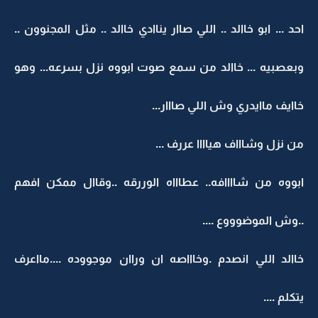
احد ... ابو خاالد .. اللي صاار يناادي خاالد .. مثل المجنوون ..
وبعصبيه ... خاالد من سمع صوت ابووه نزل بسرعه... وهو
خاايف ماايدري وش اللي صااار...
من نزل وشاااف هياااا عررف ...
ابووه من شاااافه.. عطاااه الوررقه ..وقاال ممكن افهم
..وش الموضوووع ....
خاالد اللي انصدم .وخاااصه ان وراان موجووده ....مااعرف
يتكلم ....