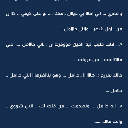
يااعمري ... اني امااا بي عياال ..منك .... لو على كيفي .. كااان
من ..اول شهر .. وانتي حااامل ....
<... لالا.. طيب ليه الحين مووفرحااان ...اني حااامل .... حتي
مااتكلمت .. من عررفت ...
خاالد بفررح :. هااااااا ..حاامل ... وهو ينااظرهااا انتي حاامل ..
حاامل ...
<.. ايه حاامل ... ونصدمت ... من قلت لك .. قبل شووي ..
وانت مااا..........