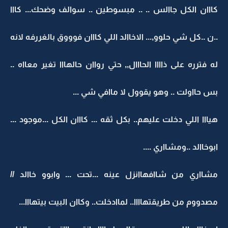
كااان الكل جاالس .. .. مبسوطين .. سوالف وضحك... كااا
..ن ..كل شي حلوو,... الاخاالد اللي كااان فوووق بالغررفه لانه
له فترره على ذاااا الحااال,, حتي رواان حالهااا تغير معااه ..
بس حااولت .. وهو يقوول لا ماافي شي ...
هيااا اللي دخلت عليهم.. بكل ثقه ... كااان الكل ...موجود ...
ابوخاالد ..ومشااري ....
مشااري من شاافهاانزل عينه ...تحت ... وابوو خاالد //
مصدووم من طريقتهاااا.. لماادخلت.. وكاان البيت بيتهااا...