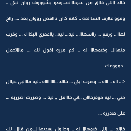
خالد االلي فااق من سرحااانه...وهو يشوووف روان تبكي ..
وموو عاارف الساالفه .. كانه كاان ناااقص رووان بعد .... رااح
لهااا.. ورفع ,,, رااسهااا... ليه... ليه,, يااعمري البكاااء ... وقرب
منهااا.. وضمهااا له .. كم مرره اقول لك ... ماااتحمل
..دمووعك ...
<... ااه .. اااه ... وصرت ابكي ... خاالد ..اااااااااه ..ليه ماااتبي عياال
مني ... ليه موفرحااان ,,اني حااامل ,, ليه ... وصررت اضرربه ...
على صدرره ...
خاالد :.. اللي ضمهااا له .. وحااول يهديهااا...من قاال لك