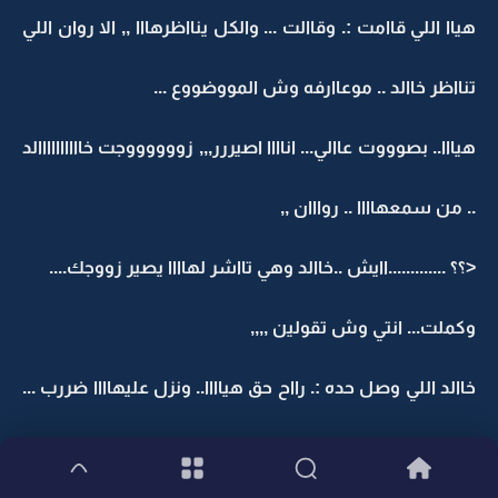
هياا اللي قاامت :. وقاالت ... والكل ينااظرهااا ,, الا روان اللي
تنااظر خاالد .. موعاارفه وش المووضووع ...
هيااا.. بصوووت عاالي... اناااا اصيررر,,, زووووووجت خاااااااااالد
.. من سمعهاااا .. روااان ,,
<؟؟ .............اايش ..خاالد وهي تااشر لهاااا يصير زووجك....
وكملت... انتي وش تقولين ,,,,
خاالد اللي وصل حده :. رااح حق هياااا.. ونزل عليهاااا ضررب ...
وهي تصاارج وتبكي .. بس لمي .. وامهااا فكوهااا...