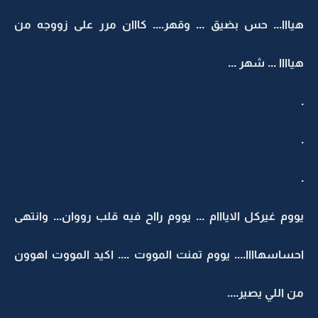
هيااا... حس بضيق ... وقهر.... كااان مرر على زووجه من
هياااا ... شهر ...
.
.
.
يووم غيركل الايااام ... يووم رااح فيه قلب رووان... وانتهى
احساسهاااا.... يووم تمنت المووت .... اكيد المووت اهوون
من اللي يصير....