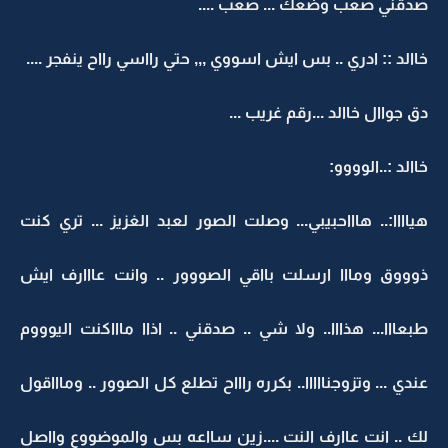
صدقني صعب وضعك ... صعب ....
خاالد :: ادري .. بس ايش اسووي ,,, حتي رااسي رااح ينفجر ....
دق جواال خاالد ...رقم غريب ...
خاالد :..الوووو:
هياااا:.. هاااحبيبي... وصلت الصور لعبد الغزيز ... تري كنت
ذوووق ومااا ارسلت بااقي الصووور .. وانت عااارف ايش
طبعااا... هذااا.. ولا شي .. صدقني .. اذاا ماااكنت اليوووم
عندي ... وتزوجنااااا.. بكرره راااح تطلع كل الصوور .. وماااقول
لك .. انت عاارف النت ....زين سااعه بس والموضووع وااصل