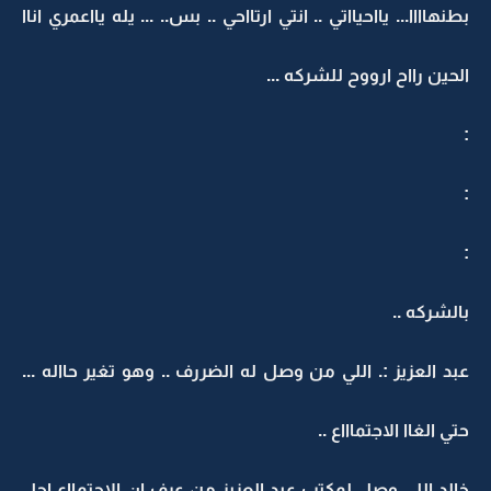
بطنهاااا... يااحيااتي .. انتي ارتااحي .. بس.. ... يله يااعمري اناا
الحين رااح ارووح للشركه ...
:
:
:
بالشركه ..
عبد العزيز :. اللي من وصل له الضررف .. وهو تغير حااله ...
حتي الغاا الاجتماااع ..
خالد اللي وصل لمكتب عبد العزيز من عرف ان الاجتمااع اجل