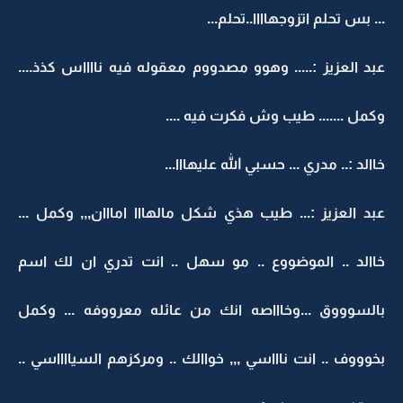
... بس تحلم اتزوجهاااا..تحلم...
عبد العزيز :..... وهوو مصدووم معقوله فيه نااااس كذذ....
وكمل ....... طيب وش فكرت فيه ....
خاالد :.. مدري ... حسبي الله عليهااا...
عبد العزيز :... طيب هذي شكل مالهااا امااان,,, وكمل ...
خاالد .. الموضووع .. مو سهل .. انت تدري ان لك اسم
بالسوووق ...وخاااصه انك من عائله معرووفه ... وكمل
بخوووف .. انت ناااسي ,,, خواالك .. ومركزهم السيااااسي ..