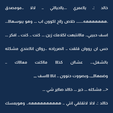
خالد :. يااعمري ...يااحيااتي .. لالا ..مومصدق
.هههههههه....... خلاص رااح اكوون اب ... وهو يبوسهااا...
اسف حبيبي.. مااانتبهت لكلامك زين ... كنت .. كنت .. افكر ...
حس ان رووان قلقت .. الصرراحه ..رواان انااعندي مشكله
بالشغل... عشاان كذااا مااكنت معاااك ..
وضمهااا,,,..وبصووت حنوون .. انااا اااسف ,,,
<... مشكله ... خير ... خاالد صااير شي ...
خاالد :. لالا لاتقلقي انتي .. ههههههههههه.. وهويمسك