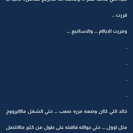
قررت ..
ومررت الايااام ... والاساابيع ...
.
.
.
.
خالد اللي كاان وضعه مرره صعب ... حتي الشغل ماااايرووح
مثل اوول ... حتي جوااله قاافله على طول من كثير ماااتتصل