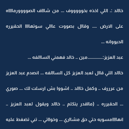
خاالد :. اللي اخذه بخوووووف ... من شاااف الصوووورمااااه
على الارض .... وقاال بصووت عاالي سوتهاااا الحقيرره
الحيووانه ...
عبد العزيز:.............مين .. خالد فهمني الساالفه ...
خاالد اللي قاال لعبد العزيز كل الساالفه ... انصدم عبد العزيز
من عرررف .. وكمل خاالد .. اشووا بش ارسلت لك ... صوري
... الحقيرره .. (مااقدر يتكلم .. خاالد ويقول لعبد العزيز ..
انهاااامسويه حتي حق مشااري ... وخوااتي ... تبي تضغط عليه