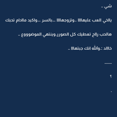
شي ..
يااخي العب عليهاااا ..وتزوجهاااا ...بالسر ...واكيد ماادام تحبك
هالحب رااح تعطيك كل الصورر.وينتهي الموضوووع ..
خاالد :.والله انك جبتهااا ..
.......
؟
.