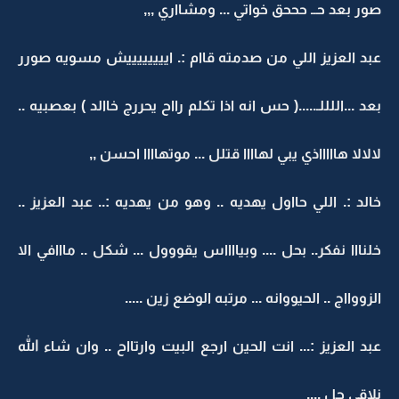
صور بعد حــ حححق خواتي ... ومشااري ,,,
عبد العزيز اللي من صدمته قاام :. اييييييييش مسويه صورر
بعد ...اللللـ.....( حس انه اذا تكلم رااح يحررج خاالد ) بعصبيه ..
لالالا هاااااذي يبي لهاااا قتلل ... موتهاااا احسن ,,
خالد :. اللي حااول يهديه .. وهو من يهديه :.. عبد العزيز ..
خلنااا نفكر.. بحل .... وبيااااس يقووول ... شكل .. مااافي الا
الزووااج .. الحيووانه ... مرتبه الوضع زين .....
عبد العزيز :... انت الحين ارجع البيت وارتااح .. وان شاء الله
نلاقي حل ....