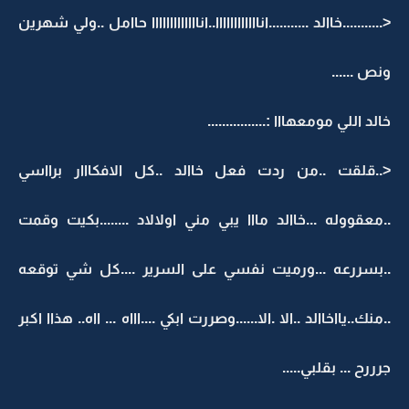
<...........خاالد ...........اناااااااااااا..انااااااااااااا حاامل ..ولي شهرين
ونص ......
خالد اللي مومعهااا :................
<..قلقت ..من ردت فعل خاالد ..كل الافكااار برااسي
..معقووله ...خاالد مااا يبي مني اولالاد ........بكيت وقمت
..بسررعه ...ورميت نفسي على السرير ....كل شي توقعه
..منك..يااخاالد ..الا .الا......وصررت ابكي ....اااه ... ااه.. هذاا اكبر
جرررح ... بقلبي.....