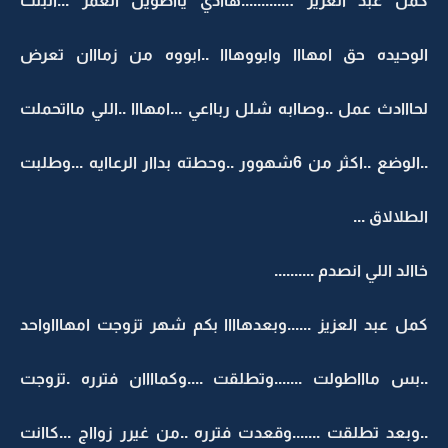
كمل عبد الغزيز :............هااذي يااطويل العمر ...البنت
الوحيده حق امهااا وابووهااا ..ابووه من زمااان تعرض
لحااادث عمل ..وصاابه شلل ربااعي ...امهااا ..اللي مااتحملت
..الوضع ..اكثر من 6شهوور ..وحطته بداار الرعاايه ...وطلبت
الطلالاق ...
خاالد اللي انصدم ..........
كمل عبد العزيز ......وبعدهاااا بكم شهر تزوجت امهاااواحد
..بس ماااطولت .......وتطلقت ....وكماااان فترره .تزوجت
..وبعد تطلقت .......وقعدت فترره ..من غيرر زوااج ...كاانت