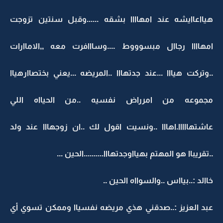
هيااعاايشه عند امهاااا بشقه ......وقبل سنتين تزوجت
امهاااا رجاال مبسوووط ....وسااافرت معه ,,الاماارات
..وتركت هيااا ...عند جدتهااا ..المريضه ...يعني بختصاارهياا
مجموعه من امرراض نفسيه ..من الحيااه اللي
عاشتهااااا.اهااا ..ونسيت اقول لك ..ان زوجهااا عند ولد
..تقريباا هو المهتم بهيااوجدتهااا..........الحين ...
خاالد :..بيااس ..والسوااه الحين ..
عبد العزيز :..صدقني هذي مريضه نفسياا وممكن تسوي أي