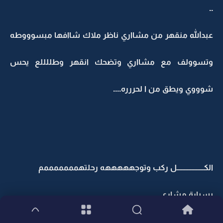
..
عبدالله منقهر من مشااري ناظر ملاك شاافها مبسوووطه
وتسوولف مع مشااري وتضحك انقهر وطللللع يحس
شوووي ويطق من ا لحررره....
الكــــــــــــــــــل ركب وتوجهههههه رحلتهمممممممم
بسيارة مشاري
ملاك بطفش:اووووو مشاااري عطني السنكرس حقييي