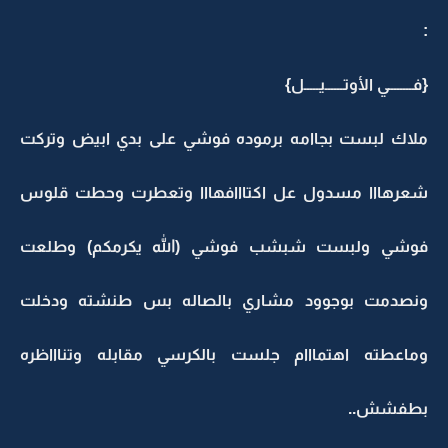
:
{فــــــــي الأوتــــــيـــــل}
ملاك لبست بجاامه برموده فوشي على بدي ابيض وتركت
شعرهااا مسدول عل اكتااافهااا وتعطرت وحطت قلوس
فوشي ولبست شبشب فوشي (الله يكرمكم) وطلعت
ونصدمت بوجوود مشاري بالصاله بس طنشته ودخلت
وماعطته اهتمااام جلست بالكرسي مقابله وتناااظره
بطفشش..