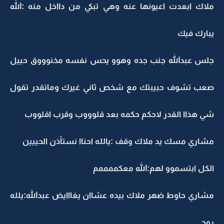
ملاك ابعدت اعيونها عنه وهي تبكي من دااخل منه :الله
يبارك فيك
جلس عبدالله جنب جده وهوو يحس نفسه مخنوووق حييل
صعب تشوف حبيبتك مع شخص ثاني غيرك وماتقدر تقول
شي هذاا القدر لاحكم حكمه بعد قلوووب وقرب اقلووب
مشاري مسك يد ملاك وقف :يالله احناا نستأذن الحييين
الكل ابتسموو لهم:الله معكممممم
مشاري حاوط ضهر ملاك بيده عشاان يغااايض عبدالله:يلله
روحي