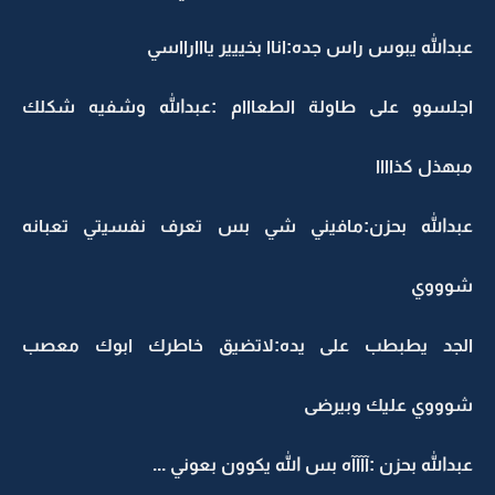
عبدالله يبوس راس جده:اناا بخييير يااارااسي
اجلسوو على طاولة الطعااام :عبدالله وشفيه شكلك
مبهذل كذاااا
عبدالله بحزن:مافيني شي بس تعرف نفسيتي تعبانه
شوووي
الجد يطبطب على يده:لاتضيق خاطرك ابوك معصب
شوووي عليك وبيرضى
عبدالله بحزن :آآآآه بس الله يكوون بعوني ...