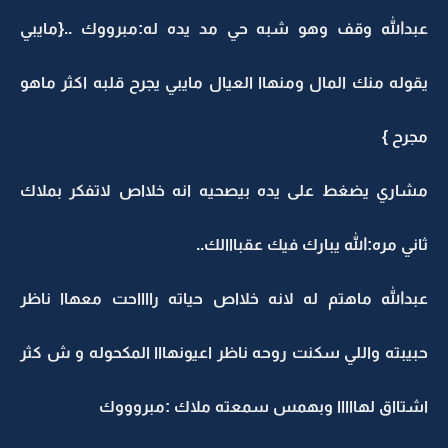
عبدالله وقف وهو شبه حي مد يده له:مبرووك ..{مايبي
يقوله منك المال ومنهاا العيال مايبي يجرح قلبه اكثر ماهو
مجرح }
مشاري يضغط على يده بيصحيه انه خلااص لاتفكر بملاك
ثاني مره:الله يبارك فيك عقبااالك..
عبدالله ماهتم له لانه خلااص حياته رااااحت معهاا ناظر
حبيبته واللي سكنت روحه ناظر اعيونهااا المكحوله و ش كثر
اشتااق لهااااا وبهمس سمعته ملاك :مبروووك