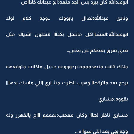
ابوعبدالله كان بيرد بس الجد منعه:ابو عبدالله خلاااص
ونادى عبدالله:تعاال يابووك ..وجه كلام لولد
ابوعبدالله:المشاااكل ماتنحل بكذااا لاتخلون اشيااء مثل
هذي تفرق بعضكم عن بعض..
ملاك كانت منصدمممه برجوووعه حيييل ماكانت متوقعهه
يرجع بعد ماتركهاا وهرب ناظرت مشاري اللي ماسك يدهااا
بقووه:مشاري
مشاري ناظر لهااا وكان معصب:نعممم اااخ يالقهرر وله
وجه يجي بعد اللي سوااه ..