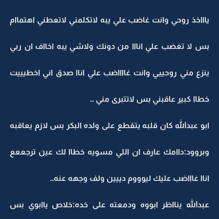
ياااخذ روحي وانت غاضب علي يبه لاتكلمني لاتعطني اهتماام
بس لا تغضب علي انااا من دونك ولاشي يبه اخااف ان ربي
ينزع مني روحييي وانت غااااضب علي اناا صدق اني اخطيييت
خطاا كبير عاقبني بس لاتتبرى مني ..
ابو عبدالله كان قلبه يتقطع على ولده البكر بس لازم يعاقبه
وبروود:داامك عارف ان اللي مسويه خطاا لك عين ترجععع
اناا غاااضب عليك ليوووم دييين ولف وجهه عنه..
عبدالله ينااظر ابووه ودمعته على خده:خلاص ياابوي بس