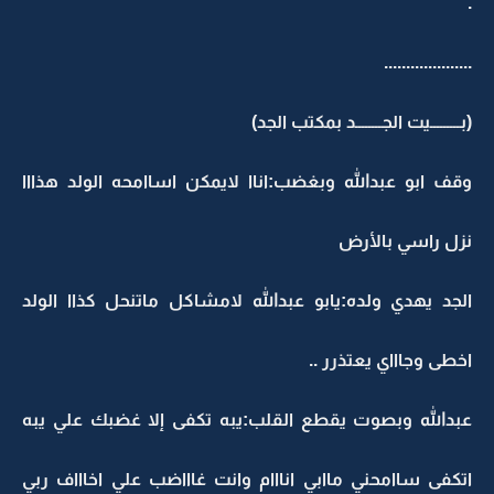
.
....................
(بـــــــــيت الجــــــــد بمكتب الجد)
وقف ابو عبدالله وبغضب:اناا لايمكن اساامحه الولد هذااا
نزل راسي بالأرض
الجد يهدي ولده:يابو عبدالله لامشاكل ماتنحل كذاا الولد
اخطى وجاااي يعتذرر ..
عبدالله وبصوت يقطع القلب:يبه تكفى إلا غضبك علي يبه
اتكفى ساامحني ماابي انااام وانت غاااضب علي اخاااف ربي