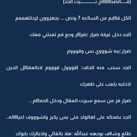
(فــــــالصبااااااااح بــــــــــــــــيت الجد)
الكل قااايم من السااعه 7 ونص ... يجهزوون لرحلتهممم
الجد دخل غرفة ضرار :ضرااار وجع قم تعبتني معك
ضرار:يبه شوووي بس وقوووم
الجد سحب منه الحاف: اقووول قوووم لابالعقااال الحين
لاخليه يلعب على ظهرك
ضرار فز من سمع سيرت العقال ودخل الحمااام ..
الجد بضحكه على اهالولد متى بس يكبر واشوووف اعيااااله..
طلع وشااف بوجهه عبدالله :هلا بالغالي واخباارك يابوك