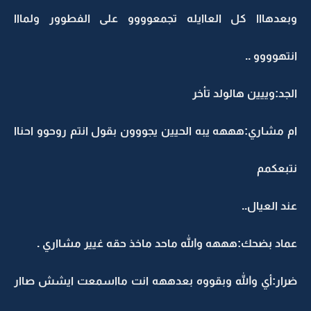
وبعدهااا كل العاايله تجمعوووو على الفطوور ولمااا
انتهوووو ..
الجد:وييين هالولد تأخر
ام مشاري:هههه يبه الحيين يجووون بقول انتم روحوو احناا
نتبعكمم
عند العيال..
عماد بضحك:هههه والله ماحد ماخذ حقه غيير مشااري .
ضرار:أي والله وبقووه بعدههه انت مااسمعت ايشش صاار