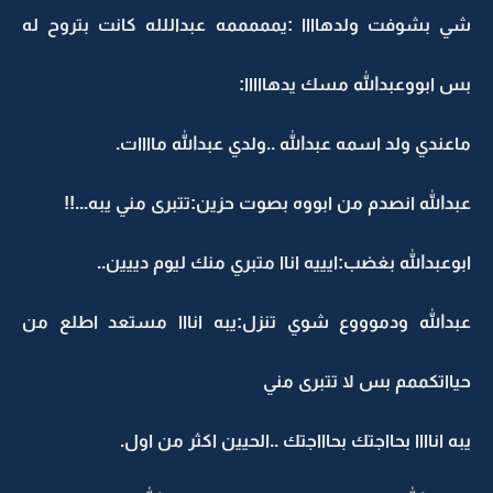
شي بشوفت ولدهاااا :يمممممه عبداللله كانت بتروح له
بس ابووعبدالله مسك يدهااااا:
ماعندي ولد اسمه عبدالله ..ولدي عبدالله ماااات.
عبدالله انصدم من ابووه بصوت حزين:تتبرى مني يبه...!!
ابوعبدالله بغضب:ايييه اناا متبري منك ليوم دييين..
عبدالله ودموووع شوي تنزل:يبه انااا مستعد اطلع من
حيااتكممم بس لا تتبرى مني
يبه اناااا بحااجتك بحاااجتك ..الحيين اكثر من اول.