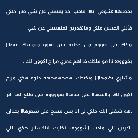
بحظنهااا:شوفي اناااا ماحب احد يمنعني عن شي صار ملكي
فأنتي الحييين ملكي وماتقدرين تمنعيييني عن شي
ملاك تبي تقووم من حظنه بس اهوو متمسك فيهااا
بقوووه:اناا مو ملكك فاااهم عمري مرااح اكوون لك .
مشاري يضمهاااا ويضحك :هههههههه حلوه هذي مراح
اكون لك باااسهااا على خدهااا بقووووه حتى طلع لهاا اثر
.هه شفتي انك ملكي لي انا بس مسح على شعرهااا بحناان
:تدرين اني ماحب اشوووف نظرت لأنكساار هذي اللي