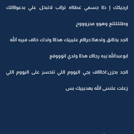
ارجيكك إ ذاا جسمي غطااه ترااب لاتبخل علي بدعواااتك
وطلللللع وهوو مجروووح
الجد يخاانق ولدهاا:حرااام عليييك هذااا ولدك خااف فييه الله
ابوعبدالله:يبه رجاااء هذاا ولدي اتوووقع
الجد بحزن:اخااااف يجي اليووم اللي تتحسر على اليووم اللي
زعلت علىىىى الله يهديييك بس