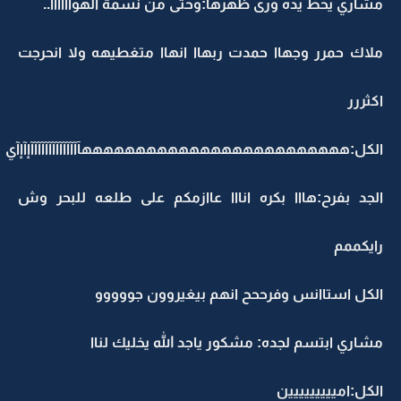
مشاري يحط يده ورى ظهرها:وحتى من نسمة الهواااااا..
ملاك حمرر وجهاا حمدت ربهاا انهاا متغطيهه ولا انحرجت
اكثررر
الكل:هههههههههههههههههههههههههآآآآآآآآآآآآآآإآإآي
الجد بفرح:هااا بكره انااا عاازمكم على طلعه للبحر وش
رايكممم
الكل استاانس وفرححح انهم بيغيروون جووووو
مشاري ابتسم لجده: مشكور ياجد الله يخليك لناا
الكل:امييييييييين