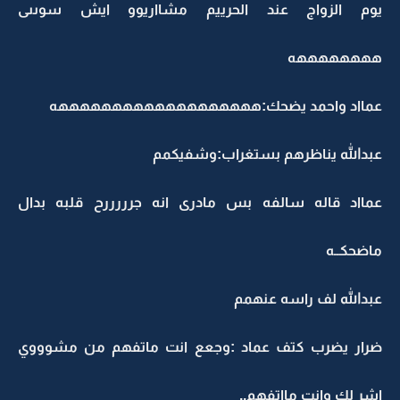
يوم الزواج عند الحرييم مشااريوو ايش سوىىى
ههههههههه
عمااد واحمد يضحك:هههههههههههههههههههه
عبدالله يناظرهم بستغراب:وشفيكمم
عمااد قاله سالفه بس مادرى انه جرررررح قلبه بدال
ماضحكــه
عبدالله لف راسه عنهمم
ضرار يضرب كتف عماد :وجعع انت ماتفهم من مشوووي
اشر لك وانت مااتفهم..