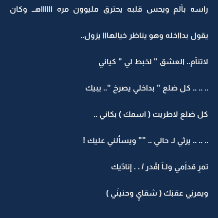
راسه بألم ويحس قلبه يحترق مليوون مره ااااااهــ وكان
يقول بدااخله وهو يناظر خيالهااا يزول..
لاتنآم.. العشق " لخبط لي " كياني
.. .. .. كل ضلع " بداخلي يصرخ ".. يبيك
كل ضلع لاطريت ( اسمك ) بكاني ..
.. .. .. يرثي لـ حالي .. "" ويسألني عليك !
تمرٍ قداَمي ولـآ اقّدر / . . إنادٌيك
ويمرنِي عقبْك ( شقايٍ وحنينَي )