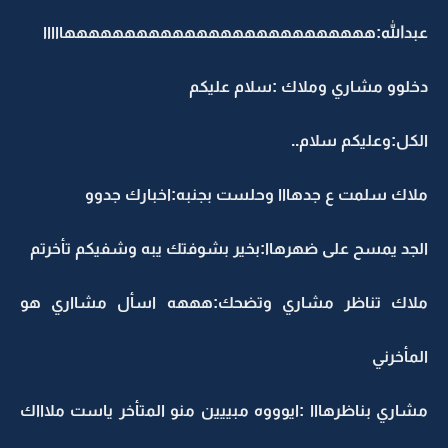
عبدالله:ههههههههههههههههههههههههههااااا
دخلوو مشاري وملاك :سلام عليكم
الكل:وعليكم سلام..
ملاك سلمت ع جدهااا وحلست بجنبه:اخبارك جدوو
الجد يمسح على ضهرهاا:بخير بشوفتك يبه وشفيكم تأخرتم
ملاك تناظر مشاري وتضحك:هههه اسأل مشااري هو
المأخرني
مشاري بناظرهااا :ايوووه مبييين منو المتأخر ياست ملاااك