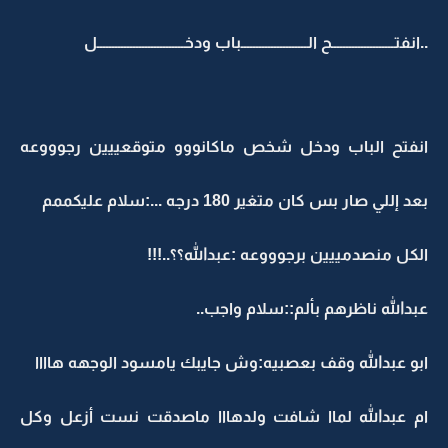
..انفتـــــــــــــــــــــح الــــــــــــــــــــــباب ودخـــــــــــــــــــــــــــــل
انفتح الباب ودخل شخص ماكانووو متوقعييين رجوووعه
بعد إللي صار بس كان متغير 180 درجه ...:سلام عليكممم
الكل منصدمييين برجوووعه :عبدالله؟؟..!!!
عبدالله ناظرهم بألم::سلام واجب..
ابو عبدالله وقف بعصبيه:وش جايبك يامسود الوجهه هاااا
ام عبدالله لماا شافت ولدهااا ماصدقت نست أزعل وكل