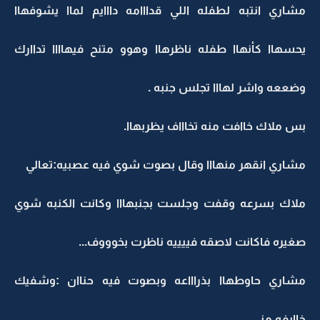
مشاري انتبه لطفله اللي قدااامه دااايم لماا يشوفهاا
يحسهاا كأنهاا طفله ناظرهاا وهوو متنح فيهاااا تداارك
وضععه واشر لهااا تجلس جنبه .
بس ملاك خاافت منه تخاااف يظربهاا.
مشاري انقهر منهااا وقال بصوت شوي فيه عصبيه:تعالي
ملاك بسرعه وقفت وجلست بجنبهااا وكانت الكنبه شوي
صغيره فاكانت لاصقه فييييه ناظرت بخوووف...
مشاري حاوطهاا بذراااعه وبصوت فيه حناان :وشفيك
خاايفه مني