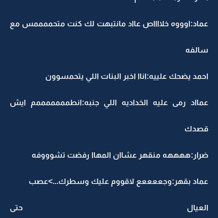
عماد:اوووه خلااااص عااد مانتبهت لك كنت متحممممس مع
سالفه
احمد يضحك علييه:اناا اخبر البنات اللي يتحمسوون
عمااد رمى عليه الخداديه اللي جنبه:انطمممممممم ايش
قصدك
ضرار:ههههه منقهر عشاان المهاا رفضت تشوووفه
عماد بقهر:وجععععع لاقووم عليك وسطرك...>عصب
العيال حتى