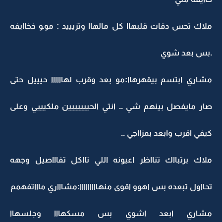
ملاك تحس دقات قلبهاا كل مالهاا وتزيييد : موـو خخاايفه
.بس بعد شوي
مشاري ابتسم بيقهرهاا:مو بعد وقرب لهاااااا حيييل حتى
صار مايفصل بينهم شي .. انتي الحييييييين ملكيييي وعلى
كيفي اقرب وابعد بمزااجي ..
ملاك برتبااك تنااظر اعيونه اللي تااكل تفاااصيل وجهه
تحااول تبعده بس اهوو اقوى منهااااااااا:مشاااري ماااتفهمم
مشاري ابعد اشوي بس مسكهااا وجلسهاا