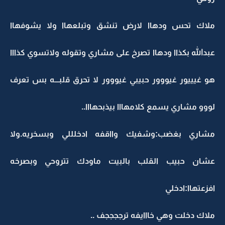
ملاك تحس ودهاا لارض تنشق وتبلعهاا ولا يشوفهاا
عبدالله بكذاا ودهاا تصرخ على مشاري وتقوله ولاتسوي كذااا
هو غيييور غيووور حبيبي غيووور لا تحرق قلبـــه بس تعرف
لووو مشاري يسمع كلامهااا بيذبحهااا..
مشاري بغضب:وشفيك وااقفه ادخلللي وبسخريه.ولا
عشان حبيب القلب بالبيت ماودك تتروحي وبصرخه
افزعتهاا:ادخلي
ملاك دخلت وهي خااايفه ترججججف ..