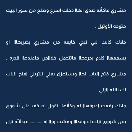
مشاري ماكأنه صدق انهاا دخلت اسرع وطلع من سور البيت
متوجه الأوتيل .
ملاك كانت تبي تبكي خايفه من مشاري يضربهااا او
يسمعهاا كلام يجرحهاا ماتتحمل خلاااص ماعندهاا قدره .
مشاري فتح الباب لهاا وبستهزاء:يعني تنتريني افتح الباب
لك يالله انزلي
ملاك رفعت اعيونهاا له وكأنهاا تقول له خف علي شووي
بس شووي نزلت اعيونهااا ومشت ورااااه ............عبدالله نزل