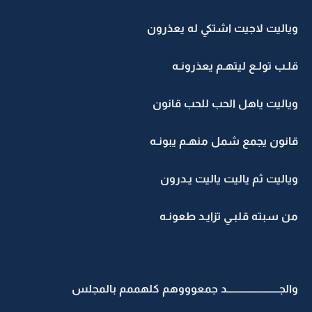
وياليت لاجيت اشتكي له يعذرون
قلـب تولـع ليتهـم يعذرونـه
وياليت ياهل الحب للحب قانون
قانون يجمع شمل منهـم يبونـه
وياليت ثم ياليت ياليت يـدرون
من سبته قلبـي تزايـد طعونـه
والجـــــــــــــــــــــــــد جمعوووهم كلهممم بالمجلس