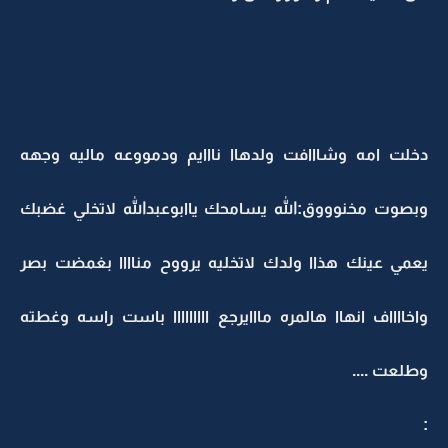
دخلت امه وشااافت ولدهاا نااايم ودمووعه ماليه وجهه
وبصوت مخنوووق:الله يسامحك ياابوعبدالله لاتخلي غضبك
يعمي عينك هذاا ولدك لاتخليه يرووح مناااا بغمضت بصر
واخااااف انهاا هالمره مااايرجع ااااااااا باست راسه وغطته
وطلعت ....
: