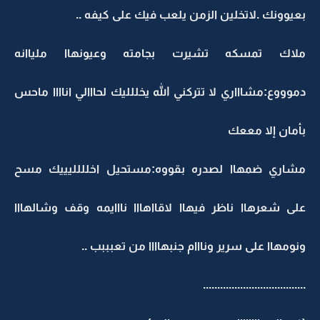
بعيوونك .لاتخلين الزمن يلعب فيك على كيفه ..
ملاك تمسكه تشيرت بجامته وعيونهاا ملياانه
دموووع:مشاااري لا تتركني الله يخللليك لحااالي اناااا ماحس
بأمان إلا مععك
مشاري ضمهاا لصدره بقووه:مستحيل اخلللليييك مسح
على شعرهاا ناظر فيهاا لاقااهااا نااايمه وقف وشالهااا
ونومهاا على سرير ونااام جنبهاااا من تعبببب ..
....................................