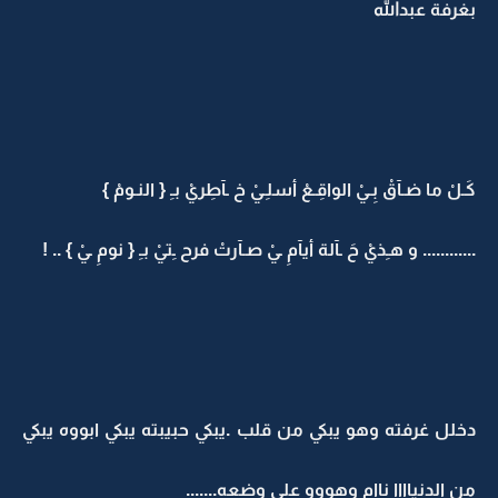
بغرفة عبدالله
كَـلْ ما ضـآقْ بِـيْ الواقِـعْ أسلِـيْ خ ـآطِريْ بـِ { النـومْ }
............ و هـِذيْ حَ ـآلة أيآمِ ـيْ صـآرتْ فرح ـِتيْ بـِ { نومِ ـيْ } .. !
دخلل غرفته وهو يبكي من قلب .يبكي حبيبته يبكي ابووه يبكي
من الدنياااا ناام وهووو على وضعه.......