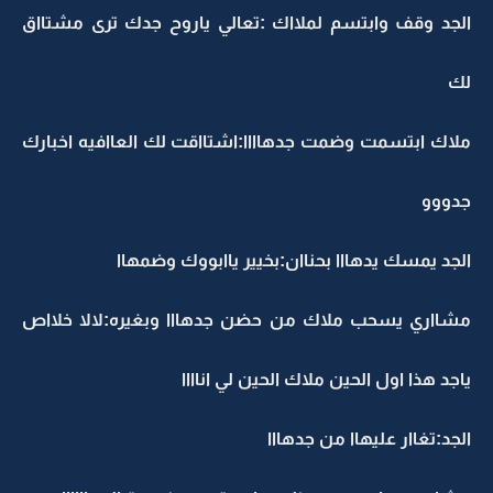
الجد وقف وابتسم لملااك :تعالي ياروح جدك ترى مشتااق
لك
ملاك ابتسمت وضمت جدهاااا:اشتااقت لك العاافيه اخبارك
جدووو
الجد يمسك يدهااا بحناان:بخيير ياابووك وضمهاا
مشااري يسحب ملاك من حضن جدهااا وبغيره:لالا خلااص
ياجد هذا اول الحين ملاك الحين لي اناااا
الجد:تغاار عليهاا من جدهااا