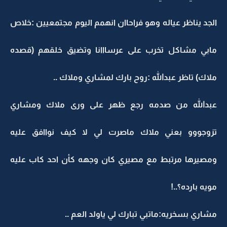
الجد يناظر عياله وهو فراحاان انهمم اليوم مجتمعيين :خلاص
مابي مشاكل تخرب على عرسااانا وتضيق خلقهم (قصده
ملاك) تاظر عبدالله :روح بارك لمشاري وملاك ..
عبدالله من صدمه رجع ظهر على ورى ملاك ومشاري
تزوجووو بعني ملاك ماصرت لي لا كيف نواافق عليه
ومصيرها مرتبط مع مصيري كان وجهه كأن احد كاب عليه
مويه بارده؟..!
مشاري بسخريه:ماتبي تبارك لي ياولد العم ..