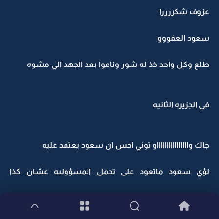
عزوف شكررررا
سعود العفووو
طلع وكل واحد خذ له شور وناموا بعد الجهد الي مشوه
في الجزيره الثانيه
جاك وااااااااااااااااو توني احس ان سعود يعتمد عليه
لؤي سعود ماتعود على تحمل المسؤوليه عشان كذا
تشوفه متووتر