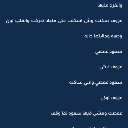
واتفرج عليها
عزوف سكتت وش اسكتت حتى ماعاد تحركت وانقلب لون
وجهه وحالاتها حاله
سعود غمضي
عزوف ليش
سعود غمضي واتني ساكته
عزوف اوكي
غمضت ومشى فيها سعود لما وقف