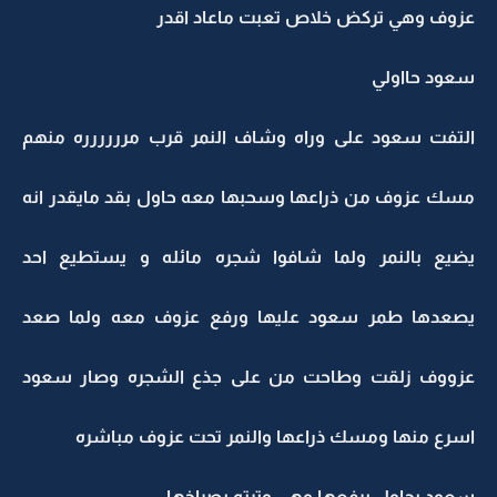
عزوف وهي تركض خلاص تعبت ماعاد اقدر
سعود حااولي
التفت سعود على وراه وشاف النمر قرب مرررررره منهم
مسك عزوف من ذراعها وسحبها معه حاول بقد مايقدر انه
يضيع بالنمر ولما شافوا شجره مائله و يستطيع احد
يصعدها طمر سعود عليها ورفع عزوف معه ولما صعد
عزووف زلقت وطاحت من على جذع الشجره وصار سعود
اسرع منها ومسك ذراعها والنمر تحت عزوف مباشره
سعود يحاول يرفعها وهي وترته بصراخها