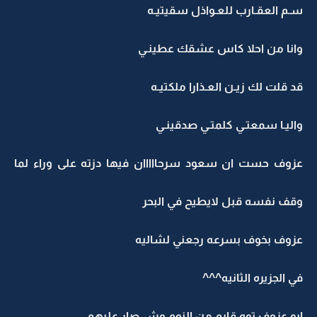
سـم العقـارب للعـواذل سقيتيـه
وانا من احلا كاس عشقك عطينـي
قد قلت لك زيـن العـذارا ملكتيـه
واليـا سمعتـي كلمتـي صدقينـي
عزوف حست ان سعود سرحااااان فيها دزته على وراء لما
وقف نفسه قبل لايطيح في البحر
عزوف بخوف بسرعه رجعني لشاليه
في الجزيره الثانيه^^^
ابو عزوف توه قايم من النوم وش صار عليهم