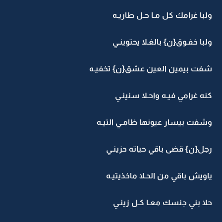
ولبا غرامك كل مـا حـل طاريـه
ولبا خفـوق{ن} بالغـلا يحتوينـي
شفت بيمين العين عشق{ن} تخفيـه
كنه غرامي فيـه واحـلا سنينـي
وشفت بيسار عيونها ظامـي التيـه
رجل{ن} قضى باقي حياته حزينـي
ياويش باقي من الحـلا ماخذيتيـه
حلا بني جنسك معـا كـل زينـي