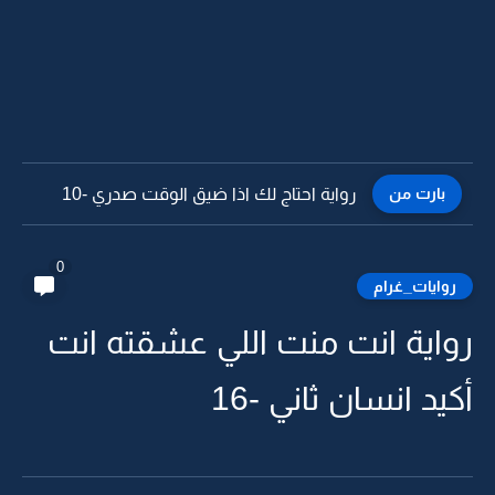
بارت من
رواية احتاج لك اذا ضيق الوقت صدري -9
0
روايات_غرام
رواية انت منت اللي عشقته انت
أكيد انسان ثاني -16