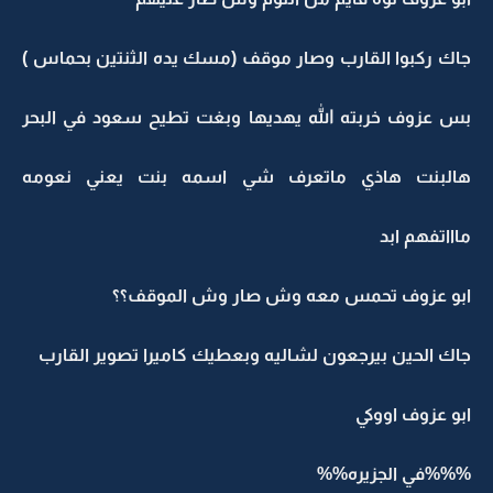
جاك ركبوا القارب وصار موقف (مسك يده الثنتين بحماس )
بس عزوف خربته الله يهديها وبغت تطيح سعود في البحر
هالبنت هاذي ماتعرف شي اسمه بنت يعني نعومه
ماااتفهم ابد
ابو عزوف تحمس معه وش صار وش الموقف؟؟
جاك الحين بيرجعون لشاليه وبعطيك كاميرا تصوير القارب
ابو عزوف اووكي
%%%في الجزيره%%