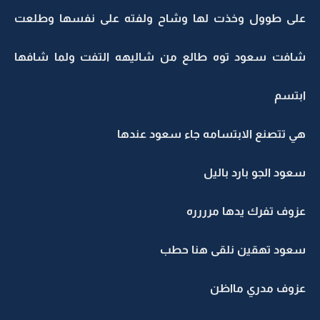
على طوول وخذت لها وشاح ولفته على نفسها وطلعت
شافت سعود توه طالع من شاليهه التفت ولما شافها
ابتسم
هي تتصنع الابتسامه جاء سعود عندها
سعود الجو بارد باليل
عزوف تفرك يدها مرررره
سعود تهقين نلقى هنا حطب
عزوف مدري مااظن