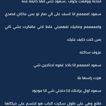
فتحته ووقفت بخوف ..سعود حس انها خايفه منه
سعود اممممم انا اسف على الي صار تو بس ماكان قصدي
وامممممم ومابيك تفهميني غلط لاني مافكرت بشي ثاني
بس كنت خايف عليك
عزوف ساكته
سعود اممممم انا باخذ غفوه تحتاجين شي
هزت راسها بلا
سعود اوكي براحتك اذا حتجتي شي انا موجود
طلع وهي على طول سكرت الباب هو ابتسم على حركاتها