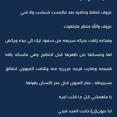
عزوف تنطط وحافيه بعد مالبست شبشب ولا شي
عزوف والله منظر مايتفوت
وفجاءه زلقت بحركه سريعه من سعود ترك الي بيده وركض
لها ومسكها من ظهرها قبل لاتطيح وهي ماسكه ياقه
قميصه وصارت قريبه مرررره منه وتلاقت العيوون لدقائق
بسيييطه ...صار العيون تحكي عجر اللسان يقولها
يا ملهمتنـي كـل مـا قلـت لبيـه
لبا عيون{ن} جابـت العيـد فينـي