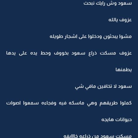
سعود وش رايك نبحث
عزوف يالله
مشوا يبحثون ودخلوا على اشجار طويله
عزوف مسكت ذراع سعود بخووف وحط يده على يدها
يطمنها
سعود لا تخافين مافي شي
كملوا طريقهم وهي ماسكه فيه وفجاءه سمعوا اصوات
حيوانات هايجه
مسكت سعود من ذراعه خااايفه