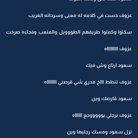
عزوف حست في كلامه له معنى وسرحانه الغريب
سكتوا وكملوا طريقهم الطووويل والمتعب وفجاءه صرخت
عزوف اااااااااه
سعود ارتاع وش فيك
عزوف تنطط اااخ مدري شي قرصني ااااااااه
سعود قارصك وين
عزوف برجلي يوووووجع ااااااه
نزل سعود ومسك رجليها وين