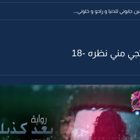
ين جابوني للدنيا و راحو و خلوني...
جي مني نظره -18