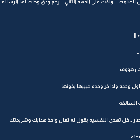
الصامت .. ولفت على الجهه الثاني .. رجع ودق وجات لها الرساله
||
.
ك رهووف
ول وحده ولا اخر وحده حبيبها يخونها
 السالفه
صار ..خل تهدى النفسيه بقول له تعال واخذ هدايك وشريحتك
حته