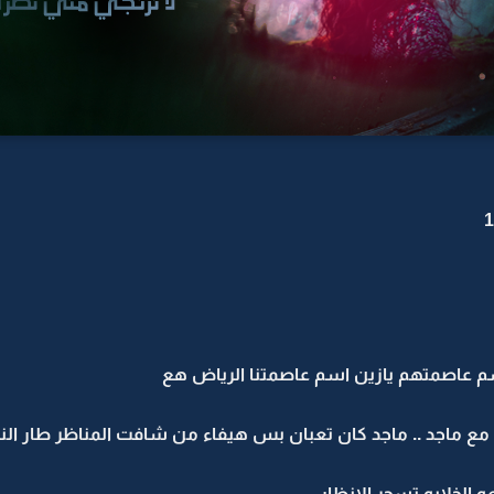
م عاصمتهم يازين اسم عاصمتنا الرياض هع
 الخلابه تسحر الانظار ..