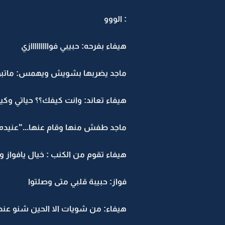
: الووو
هيفاء بفرحه: حبيبي فوااااااااازي
ماجد يضربها بشويش ويهمس: ماتبو
هيفاء تعاند: وانت كيفك؟؟ حياتي وكي
ماجد طفش منها وقام عنها..."عنيده ح
هيفاء تقوم من الكنب : خيال يافواز وا
فواز: حبيبة قلبي متى وصلتوا
هيفاء: من شويات الا الحين شنو عند