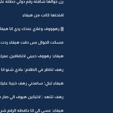
رن جوالها شافته رقم دولي حطته على 
افتحتها كانت من هيفاء
||| رهوووف وغلاي عندك ردي انا هيفاء|
مسكت الجوال بس دقت هيفاء ردت .
هيفاء: رهووف حبيبي لاتضاقين عمر
رهف تناظر في الظلام: عادي شنو انا ا
هيفاء تبكي: سامحني رهف خبينا عليك
رهف تتنهد : لاتبكين هيوف الي صار 
هيفاء: عسى الي انا حافظه الرقم شري