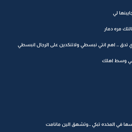
ايبنها لي
لتك مره دمار
ق .. اهم انتي نبسطي ولاتنكدين على الرجال انبسطي
في وسط اهلك
ا في المخده تبكي ..وتشهق الين مانامت