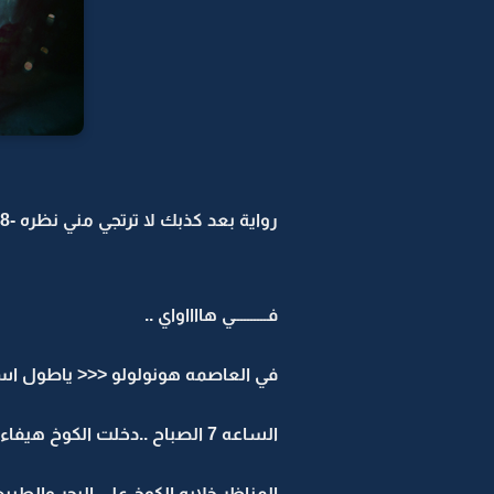
رواية بعد كذبك لا ترتجي مني نظره -18
فــــــــــي هااااواي ..
في العاصمه هونولولو <<< ياطول اس
الساعه 7 الصباح ..دخلت الكوخ هيفاء مع ماجد .. ماجد كان تعبان بس هيفاء من شافت المناظر طار النوم
المناظر خلابه الكوخ على البحر والطبيعه