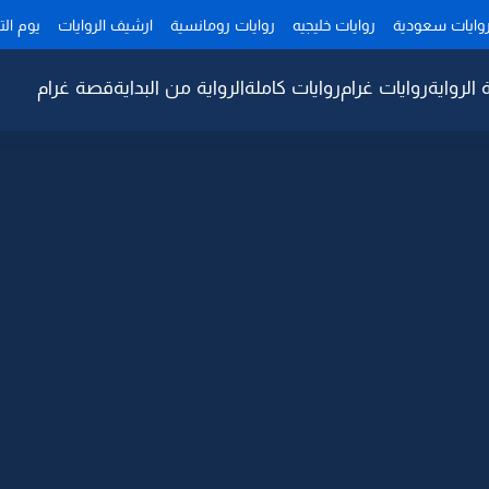
وايات سعودية
روايات خليجيه
روايات رومانسية
ارشيف الروايات
يوم ال
 الرواية
روايات غرام
روايات كاملة
الرواية من البداية
قصة غرام