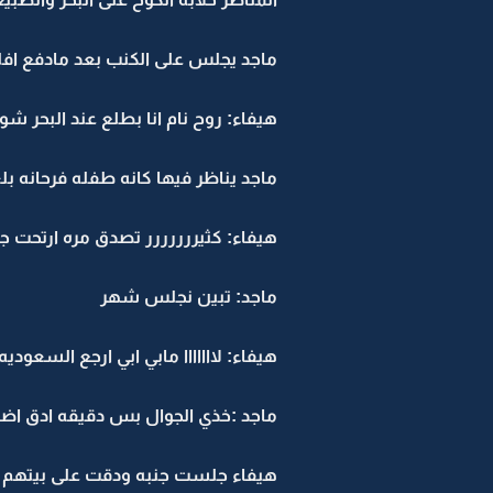
ماجد يجلس على الكنب بعد مادفع افلو
هيفاء: روح نام انا بطلع عند البحر شوي
ماجد يناظر فيها كانه طفله فرحانه بل
هيفاء: كثيررررررر تصدق مره ارتحت جد
ماجد: تبين نجلس شهر
هيفاء: لااااااا مابي ابي ارجع السعوديه
ماجد :خذي الجوال بس دقيقه ادق اضغ
هيفاء جلست جنبه ودقت على بيتهم .. ب