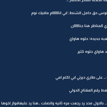
س حق حامل الشنط: ابي انااااااام مافيك نوم
 المناظر هنا جناااااان
عبه جديده: حلوه هاواي
 هاواي حلوه كثير
 .. على طاري ديرتي ابي اكلم امي
ط رقم المقتاح الدولي
الاول محد رد رجعت مره ثانيه واتصلت ..هنا رد عليهافواز اخوها