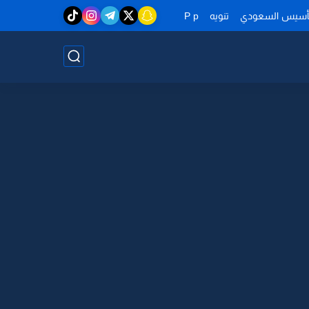
تأسيس السعودي
تنويه
P p