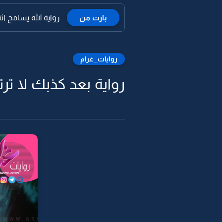
بارت من
رواية الله يسامح اثن
روايات_غرام
رواية بعد كذبك لا ترت