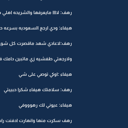
رهف: لاااا مايعرفها والشريحه اهلي ج
هيفاء: ودي ارجع السعوديه بسرعه حا
رهف:لاعادي شهد ماقصرت كل شوي تد
ولارجعتي طفشيه زي ماتبين دامك 
هيفاء :اوكي توصي على شي
رهف: سلامتك هيفاء شكرا حبيبتي
هيفاء: عيوني لك رهوووفي
رهف سكرت منها وانهارت ادفنت راسه