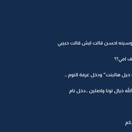
سينه احسن قالت ايش قالت حبيبي
ف امي؟؟
يل هالبنت" ودخل غرفة النوم ..
لله خيال تونا واصلين ..دخل نام
كم