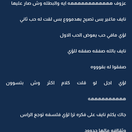
عزوف ههههههههههههه ايه والبطله وش صار عليها
نايف ماغير بس تصيح بهدمووع بس لقت له حب ثاني
لؤي مافي حب يعوض الحب الاول
نايف بالله صفقه صفقه للؤي
صفقوا له بقوووه
لؤي اجل لو قلت كلام اكثر وش بتسوون
ههههههههههه
جاك يكلم نايف على فكره ترا لؤي فلسفه توجع الراس
وثقاافه مالها حدوود