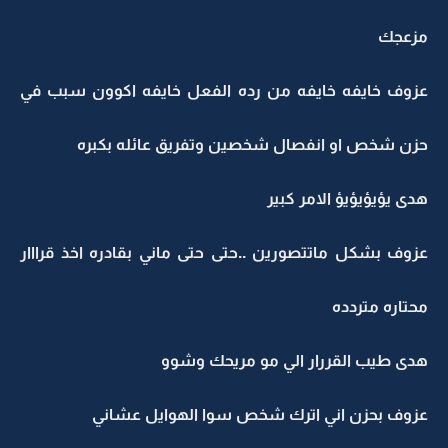
مزعجك
عزوف خايفه خايفه من رده الفعل خايفه اكوون سبب في
حزن شخص او انفصال شخصين وتفريق عائله بكبره
هدى يؤيؤيؤيؤ الامر كبير
عزوف بشكل ماتتصورين ..حتى حتى ماني بقادره اخذ قرااار
محتاره متردده
هدى طيب القررار الي مو مريحك وشوو
عزوف بحزن اني اترك شخص سوا الهوايل عشاني