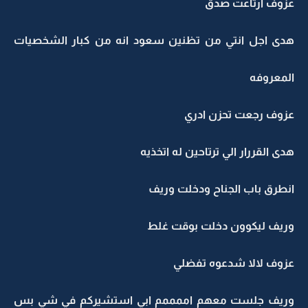
عزوف ارتاعت صدق
هدى اجل انتي من تظنين سعود انه من كبار الشخصيات
المعروفه
عزوف رجعت تحزن ادري
هدى القررار الي ترتاحين له اتخذيه
انطرق باب الجناح ودخلت وريف
وريف ليكوون دخلت بوقت غلط
عزوف لالا شدعوه تفضلي
وريف جلست معهم اممممم ابي استشيركم في شي بس