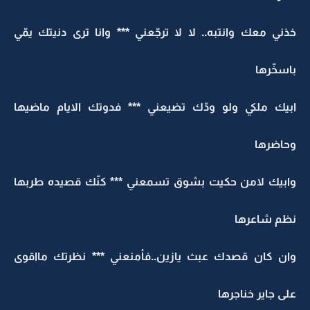
خذني معك وانتبه.. لا لا ترجّعني *** وانا ترى دنيتك يمّي
باسخّرها
ابيك ملكي ولو ودّك تضيعني *** فدوتك الايام ماضيها
وحاضرها
وابيك لامن حكيت بشوق تسمعني *** كنّك قصيده طربها
نظم شاعرها
وان كان قصدك عبث يازين..فأمنعني *** نظرتك مااقوى
على جاير خناجرها