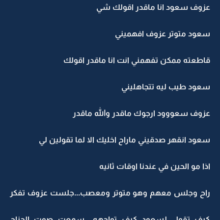
عزوف سعود انا ماقدر اقولك شي
سعود متوتر عزوف افهميني
قاطعته ممكن تفهمني انت انا ماقدر اقولك
سعود طيب ليه تتجاهليني
عزوف سعووود ارجوك ماقدر والله ماقدر
سعود انقهر صدقيني ماراح اخليك الا لما تقولين لي
اذا مو الحين في عندنا اوقات ثانيه
راح وجلس معهم وهو متوتر ومعصب...جلست عزوف تفكر
كيف تقول لسعود كيف تواجهه ..سمعت صوت الجناح