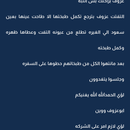
عزوف براحتك بس انتبه
التفتت عزوف بترجع تكمل طبختها الا طاحت عينها بعين
سعود الي الغيره تطلع من عيونه التفت وعطاها ظهره
وكمل طبخته
بعد مانتهوا الكل من طبخاتهم حطوها على السفره
وجلسوا يتغدوون
لؤي الحمدالله الله يغنيكم
ابوعزوف ووين
لؤي لازم امر على الشركه