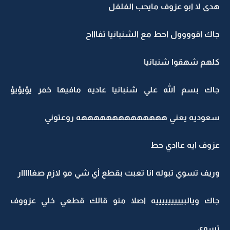
هدى لا ابو عزوف مايحب الفلفل
جاك اقوووول احط مع الشنبانيا تفاااح
كلهم شهقوا شنبانيا
جاك بسم الله علي شنبانيا عاديه مافيها خمر يؤيؤيؤ
سعوديه يعني ههههههههههههههه روعتوني
عزوف ايه عاادي حط
وريف تسوي تبوله انا تعبت بقطع أي شي مو لازم صغااااار
جاك ويالبيييييييييه اصلا منو قالك قطعي خلي عزووف
تسوي