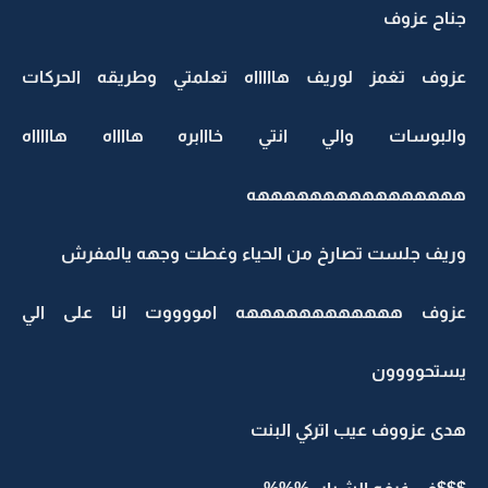
جناح عزوف
عزوف تغمز لوريف هاااااه تعلمتي وطريقه الحركات
والبوسات والي انتي خااابره هااااه هاااااه
ههههههههههههههههه
وريف جلست تصارخ من الحياء وغطت وجهه يالمفرش
عزوف ههههههههههههه امووووت انا على الي
يستحوووون
هدى عزووف عيب اتركي البنت