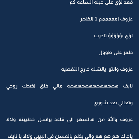
قعد لؤي على حيله الساعه كم
عزوف امممممم 1 الظهر
لؤي يؤؤؤؤؤ تاخرت
طمر على طوول
عزوف وانتوا يالشله خارج التغطيه
نايف هههههههههههههه مالي خلق اضحك روحي
وتعالي بعد شووي
عزوف والله من هالسهر الي قاعد يراسل خطيبته ولالا
ياجاك هع هع هع والي يكلم بالمسن في البيبي ولالا يا نايف