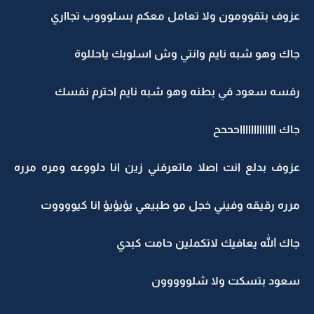
عزوف بتقوومون ولا تعامل معكم بسلوووب تجااري
جاك وهو شبه نايم وانتي وش اسلوبك ياحللوة
رفسه سعود في بطنه وهو شبه نايم احترم نفسك
جاك اااااااااااااحححح
عزوف بدلع انت اصلا ماتعرفني زين انا دلووعه ومره مرره
مرره رقيقه وفيني خجل مو طبيعي يؤيؤيؤ انا كيووووت
جاك الله يعافيك لاتكملين حامت كبدي
سعود بتسكت ولا شلووووون