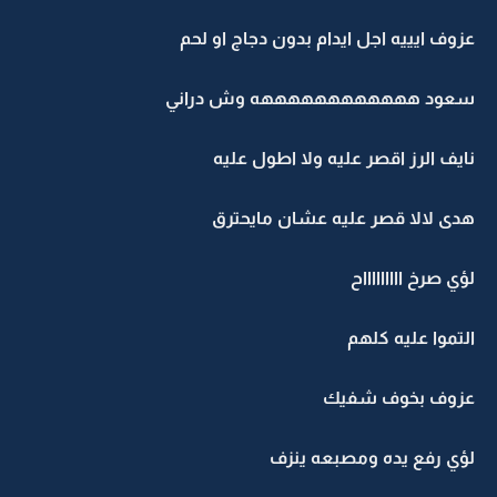
عزوف ايييه اجل ايدام بدون دجاج او لحم
سعود ههههههههههههه وش دراني
نايف الرز اقصر عليه ولا اطول عليه
هدى لالا قصر عليه عشان مايحترق
لؤي صرخ اااااااااح
التموا عليه كلهم
عزوف بخوف شفيك
لؤي رفع يده ومصبعه ينزف