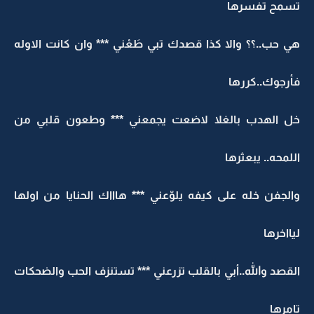
تسمح تفسرها
هي حب..؟؟ والا كذا قصدك تبي طَعْني *** وان كانت الاوله
فأرجوك..كررها
خل الهدب بالغلا لاضعت يجمعني *** وطعون قلبي من
اللمحه.. يبعثرها
والجفن خله على كيفه يلوّعني *** هاااك الحنايا من اولها
ليااخرها
القصد والله..أبي بالقلب تزرعني *** تستنزف الحب والضحكات
تامرها