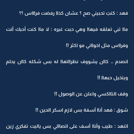
فهد : كنتِ تحبيني صح ؟ عشان كذاا رفضت فراااس ؟؟
ماا تبي تعلقه فيهاا وهي حبت غيره : لا ماا كنت أحبك أنت
وفرااس مثل اخوااني مو اكثر !!
انصدم .. كاان يشووف نظرااتهاا له بس شكله كاان يحلم
ويتخيل حبهاا !!
وقف التااكسي واعلن عن الوصول !!
شوق : فهد آناا آسفة بس لازم اسكر الحين !!
اتنهد : طيب وآناا آسف على اتصاالي بس ياليت تفكري زين