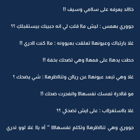
خاالد يعرفه على ساامي وسيف !!
جووري بهمس : ليش ماا قلتِ لي انه حبيبك بيستقبلكِ ؟؟
غلا بارتباك وعيونهاا تعلقت بعيوونه : ماا كنت اادري !!
حطت يدهاا على فمهاا وهي تضحك بخفة !!
غلا وهي تبعد عيونهاا عن رياان وتنااظرهاا : شي يضحك ؟
مو قاادرة تمسك نفسهااا وانفجرت ضحك !!
غلا بااستغرااب : على ايش تضحكي ؟؟
جووري وهي تنااظرهاا وتكلم نفسهاااا " آه ياا غلا لوو تدري