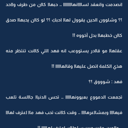
انصدمت وانعقد لساااانهاااااااا .. حبهاا كاان من طرف وااحد
؟؟ وشلوون الحين يقوول لهاا احبكِ ؟؟ لو كاان يحبهاا صدق
كاان خطبهاا بدل آخووه !!
عقلهاا مو قاادر يستووعب انه فهد اللي كاانت تنتظر منه
هذي الكلمة اتصل عليهاا وقالهااااا !!
فهد : شوووق ؟؟
تجمعت الدمووع بعيوونهااااا .. تحس الدنياا جاالسة تلعب
فيهاااا وبمشااعرهاااا .. وقت كاانت تحب فهد ماا اعترف لهااا
.. والحين وقت حبت سلطاان اعترف لهااااا !!