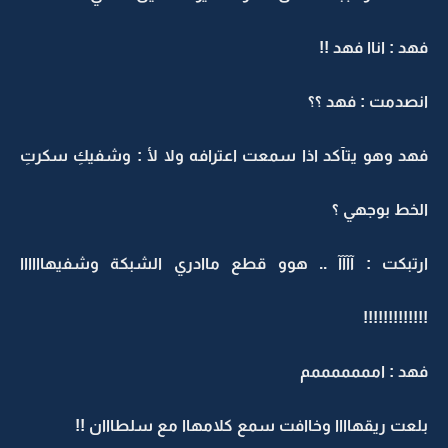
فهد : اناا فهد !!
انصدمت : فهد ؟؟
فهد وهو يتآكد اذا سمعت اعترافه ولا لأ : وشفيكِ سكرتِ
الخط بوجهي ؟
ارتبكت : آآآآ .. هوو قطع ماادري الشبكة وشفيهاااااا
!!!!!!!!!!!!!
فهد : امممممممم
بلعت ريقهاااا وخاافت سمع كلامهاا مع سلطااان !!