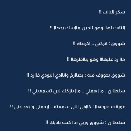
سكر البااب !!
التفت لهاا وهو للحين مااسك يدهاا !!
شووق : اتركني .. اكرهك !!
ماا رد عليهااا وهو ينااظرهاا !!
شووق بخووف منه : بصاارخ واناادي البودي قاارد !!
سلطاان : ماا همني .. ماا بتركك لين تسمعيني !!
غورقت عيونهاا : كاافي اللي سمعته .. ارحمني وابعد عني !!
سلطاان : شووق وربي ماا كنت بآذيكِ !!