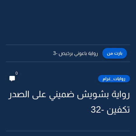
بارت من
رواية باعوني برخيص -2
0
روايات_غرام
رواية بشويش ضميني على الصدر
تكفين -32