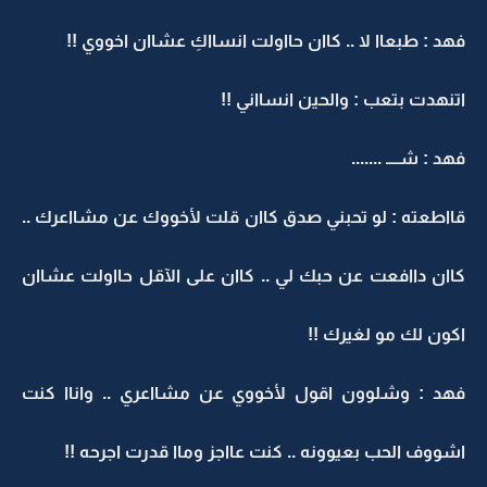
فهد : طبعاا لا .. كاان حااولت انسااكِ عشاان اخووي !!
اتنهدت بتعب : والحين انسااني !!
فهد : شــــ .......
قااطعته : لو تحبني صدق كاان قلت لأخووك عن مشااعرك ..
كاان داافعت عن حبك لي .. كاان على الآقل حااولت عشاان
اكون لك مو لغيرك !!
فهد : وشلوون اقول لأخووي عن مشااعري .. واناا كنت
اشووف الحب بعيوونه .. كنت عااجز وماا قدرت اجرحه !!