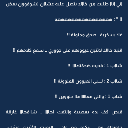
اني اناا طلبت من خاالد يتصل عليه عشاان تشوفوون بعض
!! " : ههههههههههههههههه
غلا بسخرية : صدق مجنونة !!
انتبه خاالد لاثنين عيوونهم على جووري .. سمع كلامهم !!
شااب 1 : فديت ضحكتهاااا !!
شااب 2 : لــــبى العيوون الملوونة !!
شاب 1 : واللي معاااااهاا حلووين !!
قبض كف يده بعصبية والتفت لهاااا .. شاافهااا غارقة
بالضحك وهي تتكلم مع غلا .. التفتت للآثنين عشاان