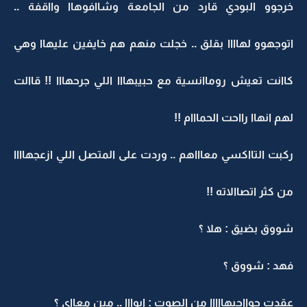
خرجوو البودي قارد من الجامعة وشاافوهاا وااقفة ..
اتوجهوو لهاااا بقلق .. خجلت منهم هم خايفين عليهاا وهي
كاانت تعيش روماانسية مع حبيبهااا اللي جرحهااا !! قاالت
لهم انهاا رااحت الحمااام !!
ركبت التااكسي معاااهم .. وردت على المتصل اللي ازعجهاااا
من كثر اتصاالاته !!
شووق بضيق : هلا ؟
فهد : شووق ؟
عقدت حوااجبهااااا من الصوت : ايوااا .. مين معااي ؟