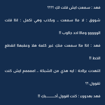
فهد : سمعتِ ايش قلت لكِ ؟؟؟؟
شووق : لا ماا سمعت .. وبكذب وهي تكمل : اناا قلت
الووووو ومااا احد جااوب !!
فهد : اناا ماا سمعت منكِ غير كلمة هلا وعقبهاا انقطع
الخط !!
اتنهدت برااحة : ايه هذي من الشبكة .. اممممم ايش كنت
تقوول ؟؟
فهد بهدووء : كنت اقوول أحــــــــــــبكِ !!