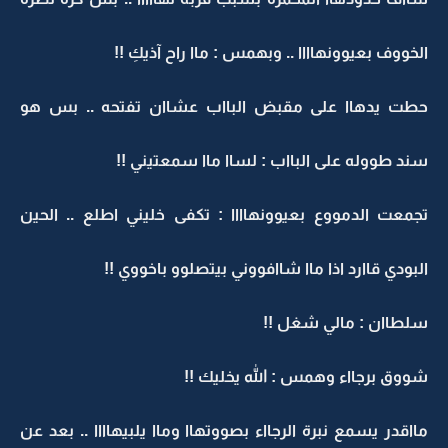
الخووف بعيوونهاااا .. وبهمس : ماا راح آذيكِ !!
حطت يدهاا على مقبض البااب عشاان تفتحه .. بس هو
سند طووله على البااب : لساا ماا سمعتيني !!
تجمعت الدمووع بعيوونهاااا : تكفى خليني اطلع .. الحين
البودي قاارد اذا ماا شاافووني بيتصلوو باخووي !!
سلطاان : مالي شغل !!
شووق برجااء وهمس : الله يخليك !!
مااقدر يسمع نبرة الرجااء بصووتهاا وماا يلبيهاااا .. بعد عن