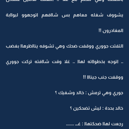
يشووف شغله معاهم بس شاافهم اتوجهوو لبواابة
المغادرون !!
التفتت جووري ووقفت ضحك وهي تشوفه ينااظرهاا بغضب
.. اتوجه بخطوااته لهاا .. غلا وقت شاافته تركت جووري
ووقفت جنب جينااا !!
جوري وهي ترمش : خالد وشفيك ؟
خالد بحدة : ليش تضحكين ؟
رجعت لهاا ضحكتهاا : غـــ .......