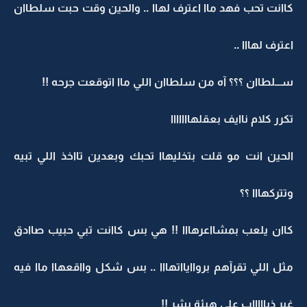
كاانت تحب فهد ماا اعترف لهاا .. والحين وقت حبت سلطاان
اعترف لهااا ..
ســـلطاان ؟؟؟ آه من سلطاان اللي ماا اتوقعت جرحه !!
تكرر كلام ناايف بعقلهااااااا
الحين انت مو قلت بتخليهاا تحبك وبعدين تااخذ اللي تبيه
وتتركهااا ؟؟
كاان يلعب بمشااعرهااا !! هي بس كاانت تبي حبيب صاادق
مثل اللي تقرآهم برواايااتهااا .. بس شكل وااقعهاا ماا فيه
غير ذياااااب على هيئة بشر !!