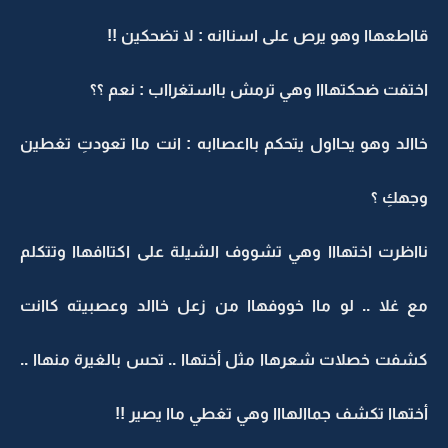
قااطعهاا وهو يرص على اسناانه : لا تضحكين !!
اختفت ضحكتهااا وهي ترمش بااستغرااب : نعم ؟؟
خاالد وهو يحااول يتحكم بااعصاابه : انت ماا تعودتِ تغطين
وجهكِ ؟
نااظرت اختهااا وهي تشووف الشيلة على اكتاافهاا وتتكلم
مع غلا .. لو ماا خووفهاا من زعل خاالد وعصبيته كاانت
كشفت خصلات شعرهاا مثل أختهاا .. تحس بالغيرة منهاا ..
أختهاا تكشف جماالهااا وهي تغطي ماا يصير !!