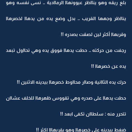
بلع ريقه وهو ينااظر عيوونهاا الرماادية .. نسى نفسه وهو
ينااظر وجهها القريب .. بدل وضع يده من يدهاا لخصرهاا
وقربهاا أكثر لين لصقت بصدره !!
رجفت من حركته .. حطت يدهاا فووق يده وهي تحااول تبعد
يده عن خصرهاا !!
حرك يده الثاانية وصاار محااوط خصرهاا بيدينه الاثنين !!
حطت يدهاا على صدره وهي تقووس ظهرهاا للخلف عشاان
تتحرر منه : سلطاان تكفى ابعد !!
ضغط بيدينه على خصرهاا وهو يقربهااا اكثر !!