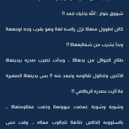
شووق بتوتر : الله يخليك ابعد !!
كاان اطوول منهااا نزل رااسه لهاا وهو يقرب وجه لوجههاا
وبدآ يشرب من شفاايفهااا !!
طااح الجواال من يدهاااا .. وبدآت تضرب صدره بيدينهااا
الآثنين وتحااول تقااومه وتبعد عنه !! بس يدينهااا الصغيرة
ماا آثرت بصدره الرياااضي !!
وشوية وشوية غمضت عيوونهاا وخفت مقااومتهااا ..
بااسلووبه الخااص خلآهاا تتجااوب معااه .. وقت حس