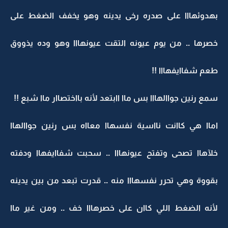
بهدوئهااا على صدره رخى يدينه وهو يخفف الضغط على
خصرها .. من يوم عيونه التقت عيونهااا وهو وده يذووق
طعم شفاايفهااا !!
سمع رنين جواالهااا بس ماا اابتعد لأنه بااختصاار ماا شبع !!
اماا هي كاانت نااسية نفسهاا معااه بس رنين جواالهاا
خلآهاا تصحى وتفتح عيونهااا .. سحبت شفاايفهاا ودفته
بقووة وهي تحرر نفسهااا منه .. قدرت تبعد من بين يدينه
لأنه الضغط اللي كاان على خصرهااا خف .. ومن غير ماا