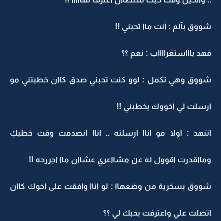
شووق بآلم : أنت ماا تحبني !!
فهد باااستغرااااب : نعم ؟؟
شووق وهي تكمل : لوو كنت تحبني صدق كاان خطبتني مو
ارسلت لي اخووك يخطبني !!
اتنهد : اولا مو اناا ارسلته .. اناا انصدمت وقت خطبكِ
ومااقدرت اقوول له عن مشااعري عشاان ماا اجررحه !!
شووق بسخرية من وضعهاا : لو اناا وافقت على اخوك كاان
اتصلت علي واعترفت بحبك لي ؟؟