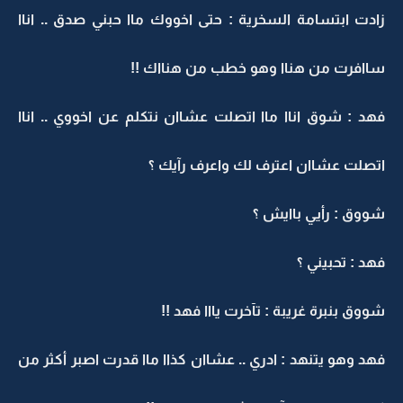
زادت ابتسامة السخرية : حتى اخووك ماا حبني صدق .. اناا
ساافرت من هناا وهو خطب من هنااك !!
فهد : شوق اناا ماا اتصلت عشاان نتكلم عن اخووي .. اناا
اتصلت عشاان اعترف لك واعرف رآيك ؟
شووق : رأيي باايش ؟
فهد : تحبيني ؟
شووق بنبرة غريبة : تآخرت يااا فهد !!
فهد وهو يتنهد : ادري .. عشاان كذاا ماا قدرت اصبر أكثر من