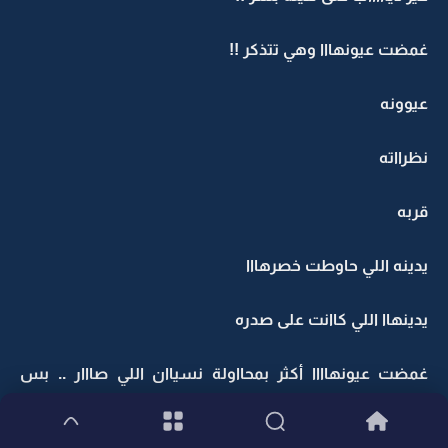
غمضت عيونهااا وهي تتذكر !!
عيوونه
نظرااته
قربه
يدينه اللي حاوطت خصرهااا
يدينهاا اللي كاانت على صدره
غمضت عيونهاااا أكثر بمحااولة نسياان اللي صااار .. بس
ذااكرتهاا للحين ترسم لهاا المووقف !!