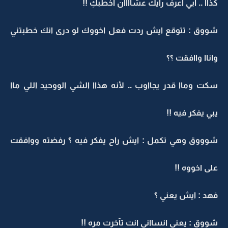
كذاا .. ابي اعرف رآيك عشاااان اخطبكِ !!
شووق : تتوقع ايش ردت فعل اخووك لو درى انك خطبتني
واناا واافقت ؟؟
سكت وماا قدر يجااوب .. لأنه هذاا الشي الووحيد اللي ماا
يبي يفكر فيه !!
شوووق وهي تكمل : ايش راح يفكر فيه ؟ رفضته ووافقت
على اخووه !!
فهد : ايش يعني ؟
شووق : يعني انسااني انت تآخرت مره !!