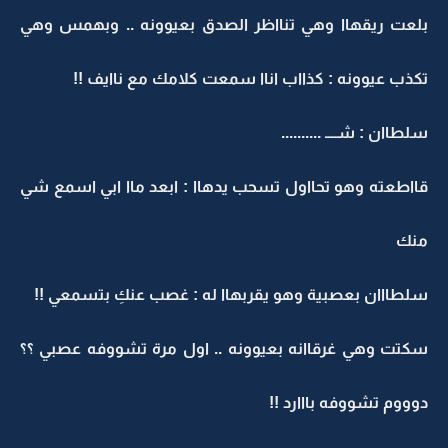
بلعت ريقهاا وهي تنااظر الصدق بعيوونه .. وبهمس وهي
تكذب عيوونه : كذااب اناا سمعت كلامك مع ناايف !!
سلطاان : شــــ ..........
قااطعته وهو تحااول تسحب يدهاا : ابعد ماا ابي اسمع شي
منك
سلطااان بعصبية وهو يقربهاا له : غصب عنكِ بتسمعي !!
سكتت وهي غرقاانه بعيوونه .. اول مرة تشووفه عصبي ؟؟
دوووم تشووفه بااارد !!