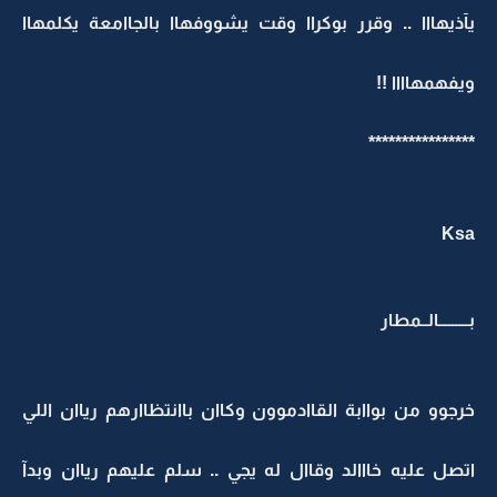
يآذيهااا .. وقرر بوكراا وقت يشووفهاا بالجاامعة يكلمهاا
ويفهمهاااا !!
****************
Ksa
بـــــــــالــمطار
خرجوو من بواابة القاادموون وكاان باانتظاارهم رياان اللي
اتصل عليه خااالد وقاال له يجي .. سلم عليهم رياان وبدآ