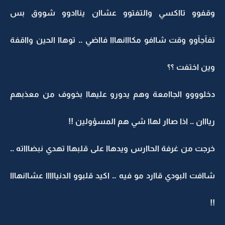
وقفوو تااكسي والتفتوو عشاان يناادوو شووق بس
تفآجآوو وقت شاافو مكااانهااا فااضي .. توهاا الحين وااقفة
وين اختفت ؟؟
دخلوووو الجاامعة وهم يدورو عليهاا بخووف من معذبهم
ريااان .. اذا صاار لهاا شي هم المسؤولين !!
خرجت من غرفة الحاارس ويدهاا على قلبهاا تهدي نبضاااته ..
شاافت البودي قاارد مو فيه .. اكيد قلبوو الدنيااااا عشاانهااا
!!