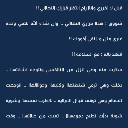
قبل لا تقرري واناا راح انتظر قراركِ النهاائي !!
شووق : هذاا قراري النهاائي .. وان شااء الله تلاقي وحدة
غيري مثل ماا لقى آخووك !!
اتنهد بآلم : مع السلامة !!
سكرت منه وهي تنزل من التااكسي وتتوجه لشقتهاا ..
دخلت وهي ترمي شنطتهاا وكتبهاا وجوااالهاا .. اتوجهت
للحماام وهي توقف قباال المراايه .. نااظرت نفسهاا وشوية
شوية بدآت تطيح دموعهااا .. تعبت من حيااتهاا .. وقت