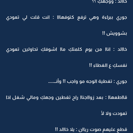
خاالد : ووجهكِ ؟؟
جوري ببراءة وهي ترفع كتوفهااا : انت قلت لي تعودي
بشوويش !!
خاالد : اناا من يوم كلمتكِ ماا اشوفكِ تحاولين تعودي
نفسكِ ع الغطاء !!
جوري : تغطية الوجه مو واجب !! وأنــ.....
قااطعهاا : بعد زوااجناا راح تغطين وجهكِ ومالي شغل اذا
تعودت ولا لأ
قطع عليهم صوت رياان : يلا خاالد !!