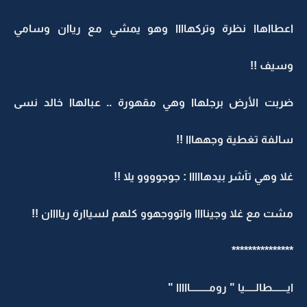
اعطااهاا نظرة وتركهاااا وهو يمشي مع رياان وسامي
وسيف !!
ضربت الأرض برجلهاا وهي مقهورة .. عبالهاا خالد نسى
سالفة تغطية وجههااا !!
غلا وهي تآشر بيدهااااا : جوجوووو يلا !!
مشت مع غلا وجيناااا واتووجهوو كلهم لسياارة رياااان !!
***************
ايـــــــطالـــــيا " رومـــــــــااااا "