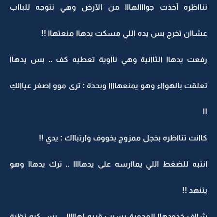
تنااظره آخذت جوااالهااا من الآرض وهي تتوجه للبااب
عشاان تخرج بس يده اللي مسكت يدهاا منعتهاا !!
رفعت يدهاا الثاانية وهي نااوية تعطيه كف .. بس يدهاا
تعلقت بالهوااء وهو يمنعهاااا وبحدة : ترى موو اصغر عياالكِ
!!
كاانت تنااظره بخجل ممزوج بخووف وارتبااك : يدي !!
انتبه للضغط اللي يماارسه على يدهاااا .. ترك يدهاا وهو
يتنهد !!
شااف خدودهاا المحمرة بسبب قربه لهااااا .. بس كره نظرة