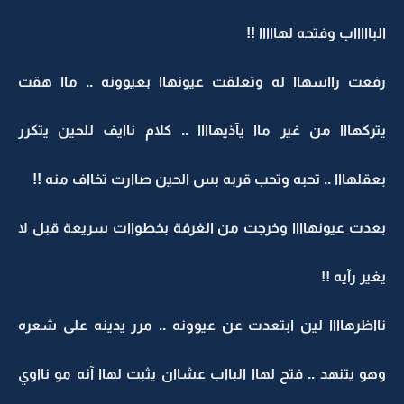
الباااااب وفتحه لهااااا !!
رفعت رااسهاا له وتعلقت عيونهاا بعيوونه .. ماا هقت
يتركهااا من غير ماا يآذيهاااا .. كلام ناايف للحين يتكرر
بعقلهااا .. تحبه وتحب قربه بس الحين صاارت تخااف منه !!
بعدت عيونهاااا وخرجت من الغرفة بخطواات سريعة قبل لا
يغير رآيه !!
نااظرهاااا لين ابتعدت عن عيوونه .. مرر يدينه على شعره
وهو يتنهد .. فتح لهاا البااب عشاان يثبت لهاا آنه مو نااوي