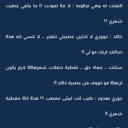
التفتت له وهي تجااوبه : لا ماا تعودت !! ما يكفي غطيت
شعري ؟؟
خاالد : جووري لا تخلين عصبيتي تنفجر .. لا تنسي انه هذاا
حجاابكِ لربكِ مو لي !!
سكتت .. معاه حق .. تغطية خصلات شعرهااااا لازم يكون
لربهااا مو خووف من عصبية خاالد !!
جوري بهدوء : طيب انت ليش معصب ؟؟ هذاا انااا مغطية
شعري !!