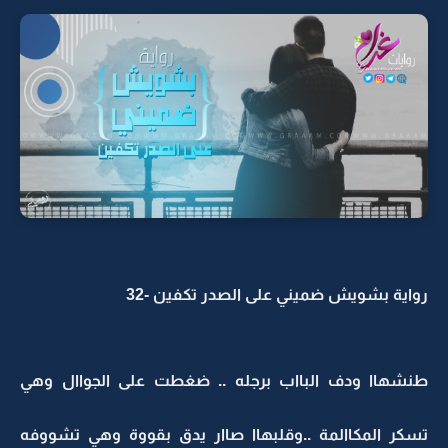
رواية بشويش ضميني على الصدر تكفين -32
طنشهاا ودف البااب برجله .. ضغطت على الجواال وهي
تسكر المكاالمة ..وقلبهاا صاار يدق بقووة وهي تشووفه