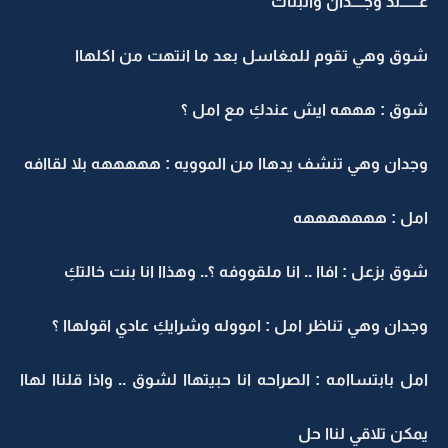
عــــــند وجــــدان والبنات
شوق وهي تقوم للمغاسل بعد ما انتهت من اكلهاا
شوق : هههه ايش عندكِ مع امل ؟
وجدان وهي تنشف يدهاا من الموويه : هههههه بلا لقاافه
امل : هههههههه
شوق بزعل : افاا .. انا ملقووفه ؟.. وهذاا انا بنت خالتكِ
وجدان وهي تناظر امل : امووله وشرايكِ عادي اقولهاا ؟
امل بابتساامه : الصراحه انا حبيتهاا لشوق .. واذا قلناا لهاا
يمكن تلاقي لناا حل