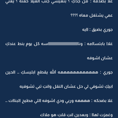
غلا بصدمه : من جدكِ ؟ بتعيشي جنب الفيلا حقته ؟ يعني
عمي يشتغل معاه ؟؟؟؟
جوري بضيق : اايه
غلاا بابتساامه : وناااااااااااااااااااااااااااااسه كل يوم بنط عندكِ
عشان اشوفه
جوري : ههههههههههههه الله يقطع ابليسكِ .. الحين
ابيكِ تشوفي لي حل عشان النقل وانتِ تبي تشوفيه
غلا بضحكه : ههههه وربي ودي اشوفه اللي مطيح البناات ..
وغمزت لهاا : وبعدين انتِ قلتِ هو ملاك