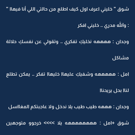
شوق " خليني اعرف اول كيف اطلع من حالتي اللي أنا فيهاا "
: والله مدري .. خليني افكر
وجدان : ههههه نخليكِ تفكري .. وتقولي عن نفسكِ حلالة
مشاكل
امل : هههههه وشفيكِ عليهاا خليهاا تفكر .. يمكن تطلع
لناا بحل يريحناا
وجدان : هههه طيب طيب يلا ندخل ولا عاجبتكم المغااسل
شوق +امل : ههههههههه يلا >>>> خرجوو متوجهين