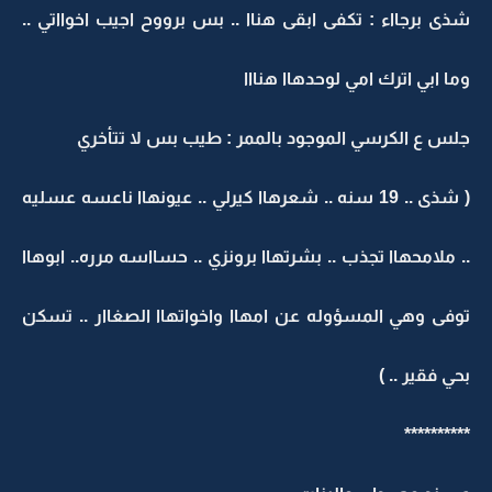
شذى برجااء : تكفى ابقى هناا .. بس برووح اجيب اخوااتي ..
وما ابي اترك امي لوحدهاا هنااا
جلس ع الكرسي الموجود بالممر : طيب بس لا تتأخري
( شذى .. 19 سنه .. شعرهاا كيرلي .. عيونهاا ناعسه عسليه
.. ملامحهاا تجذب .. بشرتهاا برونزي .. حسااسه مرره.. ابوهاا
توفى وهي المسؤوله عن امهاا واخواتهاا الصغاار .. تسكن
بحي فقير .. )
**********