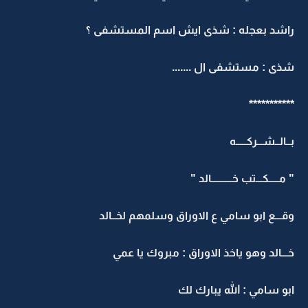
راشد بعجله : شذى ايش اسم المستشفى ؟
شذى : مستشفى ال .......
***********
بــالــشـــركـــــه
" مـــــكـــتب خــــــــــالد "
وقـــع ابو سامي ع الاوراق وسلمهم لخــالد
خـــالد وهو ياخذ الاوراق : مبروك يا عمي
ابو سامي : الله يبارك لك