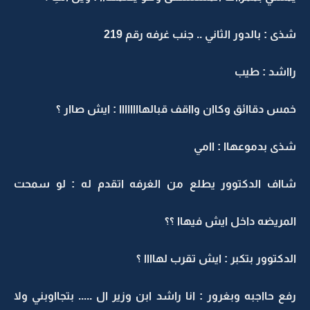
شذى : بالدور الثاني .. جنب غرفه رقم 219
رااشد : طيب
خمس دقاائق وكاان وااقف قبالهاااااااا : ايش صاار ؟
شذى بدموعهاا : اامي
شااف الدكتوور يطلع من الغرفه اتقدم له : لو سمحت
المريضه داخل ايش فيهاا ؟؟
الدكتوور بتكبر : ايش تقرب لهاااا ؟
رفع حااجبه وبغرور : انا راشد ابن وزير ال ..... بتجااوبني ولا