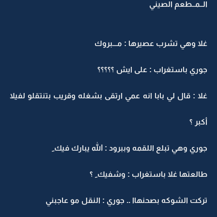
الــمــطعم الصيني
غلا وهي تشرب عصيرها : مـــبروك
جوري باستغراب : على ايش ؟؟؟؟؟
غلا : قال لي بابا انه عمي ارتقى بشغله وقريب بتنتقلو لفيلا
أكبر ؟
جوري وهي تبلع اللقمه وببرود : الله يبارك فيك ِ
طالعتها غلا باستغراب : وشفيك ِ ؟
تركت الشوكه بصحنهاا .. جوري : النقل مو عاجبني