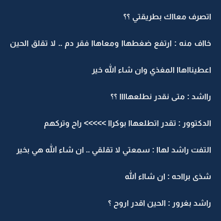
اتصرف معااك بطريقتي ؟؟
خااف منه : ارتفع ضغطهاا ومعاهاا فقر دم .. لا تقلق الحين
اعطينااهاا المغذي وان شاء الله خير
رااشد : متى نقدر نطلعهاااا ؟؟
الدكتوور : تقدر اتطلعهاا بوكراا >>>>> راح وتركهم
التفت راشد لهاا : سمعتي لا تقلقي .. ان شاء الله هي بخير
شذى برااحه : ان شااء الله
راشد بغرور : الحين اقدر اروح ؟