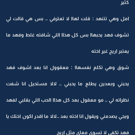
كثير
امل وهي تتنهد : قلت لهاا لا تعترفي .. بس هي قالت لي
تشوف فهد يحبهاا بس كل هذاا اللي شافته غلط وفهد ما
يعتبر اريج غير اخته
شوق وهي تكلم نفسهاا : معقوول انا بعد اشوف فهد
يحبني وبعدين يطلع ما يحبني .. لالا مستحيل انا شفت
نظراته لي .. مو معقول بعد كل هذاا الحب اللي بقلبي لفهد
ويجي يصدمني ويقول انا اخته بعد ..لالا ما اقدر اكون اختك يا
فهد تكفى لا تسوي معاي مثل اريج