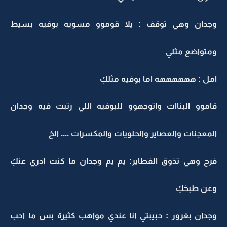
وجدان وهي توقف : يلا قوموو مسويه بوفيه بسيط
ومتواضع مثلي
امل : ههههههه اما بوفيه مثلكِ
قاموو البناات واتوجهوو للبوفيه اللي رتبت فيه وجدان
المعجنات والعصاير والحلويات والمكسرات .... الخ
فرح وهي تذوق الفطاير: يم يم وجدان ما كنت ادري عنكِ
وعن طبخكِ
وجدان بغرور : حبيبتي انا عندي مواهب كثيرة بس ما احب