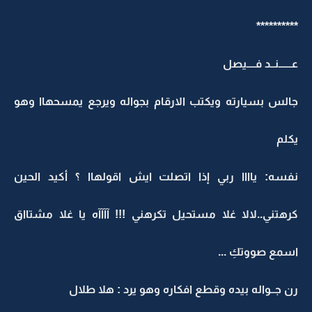
**********
عــــــنــد فــــيصل
جالس بسيارته ويكتب الارقام بجواله ويرجع يمسحهاا وهو
يكلم
نفسه: ياااا ربي إذا اتصلت ايش اقولهاا ؟ أكيد الحين
كرهتني..لالا غلا مستحيل تكرهني !!! آآآآه يا غلا مشتااق
اسمع صووتكِ ...
رن جــواله بيده وقطع افكاره وهو يرد : هلا طلال