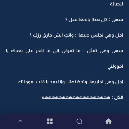
للصالة
سهى : كل هذاا بالمغااسل ؟
امل وهي تجلس جنبهاا : وانتِ ايش حارق رزكِ ؟
سهى وهي تمثل : ما تعرفي اني ما اقدر على بعدكِ يا
اموولتي
امل وهي تجاريهاا وتحضنهاا : وانا بعد يا قلب اموولتكِ
الكل : هههههههههههههههههههه