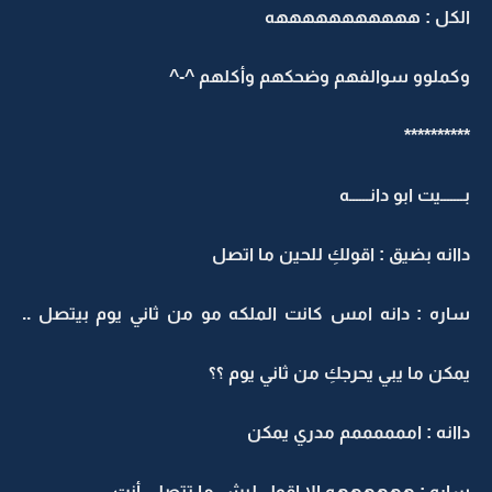
الكل : هههههههههههه
وكملوو سوالفهم وضحكهم وأكلهم ^-^
**********
بـــــــيت ابو دانــــــه
داانه بضيق : اقولكِ للحين ما اتصل
ساره : دانه امس كانت الملكه مو من ثاني يوم بيتصل ..
يمكن ما يبي يحرجكِ من ثاني يوم ؟؟
داانه : اممممممم مدري يمكن
ساره : ههههههه الا اقول ليش ما تتصلي أنت ِ