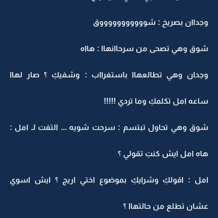
وجداان بصريخ : شوووووووووووق
شوق وهي تصحى من سرحاانهاا : هااه
وجدان وهي تطالعهاا باستغرااب : وشفيكِ ؟ صار لهاا
ساعه امل تكلمكِ وما تردي !!!!!
شوق وهي تحاول تبتسم : سرحت شويه ... التفت لـ امل :
هاه امل ايش كنتِ تقولي ؟
امل : اقولكِ وشرايكِ بموضوع اختي اريج ؟ ايش اسوي
عشان تطلع من حالتهاا ؟