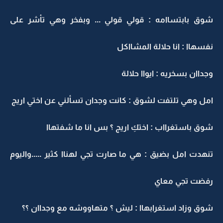
شوق بابتساامه : قولي قولي ... وبفخر وهي تأشر على
نفسهاا : انا حلالة المشااكل
وجداان بسخريه : ايواا حلالة
امل وهي تلتفت لشوق : كانت وجدان تسألني عن اختي اريج
شوق باستغرااب : اختكِ اريج ؟ بس انا ما شفتهاا
تنهدت امل بضيق : هي ما صارت تجي لهناا كثير .....واليوم
رفضت تجي معاي
شوق وزاد استغرابهاا : ليش ؟ متهاووشه مع وجداان ؟؟