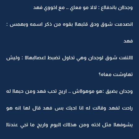
وجداان باندفااع : لالا مو معاي .. مع اخووي فهد
انصدمت شوق ودق قلبهاا بقوه من ذكر اسمه وبهمس :
فهد
االتفت شوق لوجدان وهي تحاول تضبط اعصاابهااا : وليش
تهاوشت معاه؟
وجدان بضيق :هو موهوااش .. اريج تحب فهد ومن حبهاا له
راحت لفهد وقالت له انا احبك بس فهد قال لها انه هو
يشوفهاا مثل اخته ومن هذااك اليوم واريج ما تجي عندناا