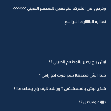
وخرجوو من الشركه متوجهين للمطعم الصيني >>>>>>
نهااايه البااااارت الـــراابـــع
ايش راح يصير بالمطعم الصيني ؟؟
جيناا ايش قصدهاا بسر موت اخو رامي ؟
شذى ليش بالمسشتفى ؟ وراشد كيف راح يساعدهاا ؟
دااانه وفيصل ؟؟