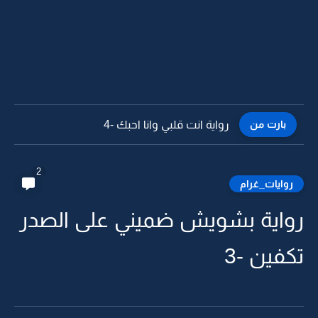
بارت من
رواية انت قلبي وانا احبك -3
2
روايات_غرام
رواية بشويش ضميني على الصدر
تكفين -3