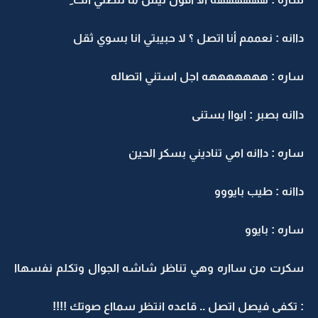
داانه : نعممم أنا اتصل ؟ لا حبيبتي انا بسوي ثقل
ساره : هههههههه اجل استني اتصاله
داانه بصبر : ايواا بستنى
ساره : داانه امي تناديني بسكر الحين
داانه : طيب بايووو
ساره : بايوو
سكرت من سااره وهي تناظر شاشه الجوال وتكلم نفسهاا
: تكفى فيصل اتصل .. قاعده انتظر سمااع صوتك !!!!