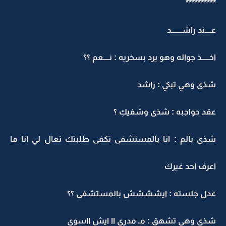
**********
عــــند راشـــــــد
اخـــــذ جواله وهو يرد بسخريه : نــــعم ؟؟
شذى وهي تبكي : راشد
عقد حواجبه : شذى وشفيكِ ؟
شذى بألم : انا بالمستشفى تكفى طلبتك تعال لي انا ما
اعرف احد غيرك
عدل جلسته : ايشششش بالمستشفى ؟؟
شذى وهي تشهق : مـ مدري اا ايش ااسوي