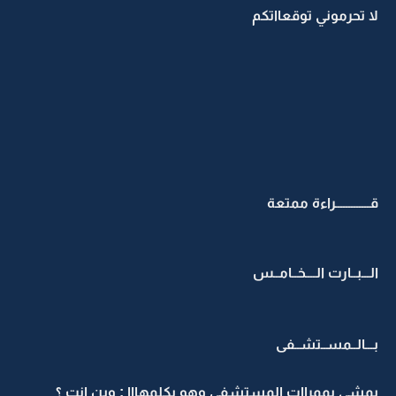
لا تحرموني توقعااتكم
قـــــــــــــراءة ممتعة
الـــبــارت الــــخــامــس
بـــالــمســتشــفى
يمشي بممراات المستشفى وهو يكلمهااا : وين انتِ ؟