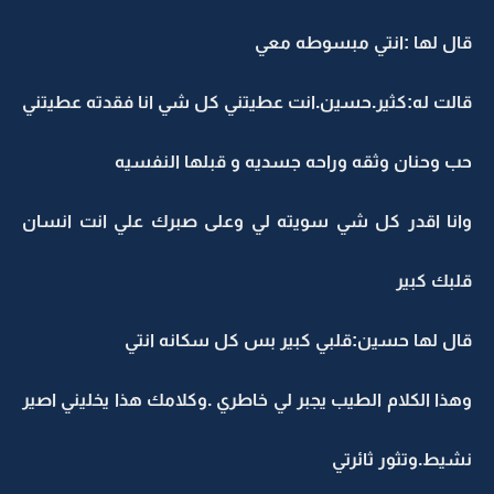
قال لها :انتي مبسوطه معي
قالت له:كثير.حسين.انت عطيتني كل شي انا فقدته عطيتني
حب وحنان وثقه وراحه جسديه و قبلها النفسيه
وانا اقدر كل شي سويته لي وعلى صبرك علي انت انسان
قلبك كبير
قال لها حسين:قلبي كبير بس كل سكانه انتي
وهذا الكلام الطيب يجبر لي خاطري .وكلامك هذا يخليني اصير
نشيط.وتثور ثائرتي