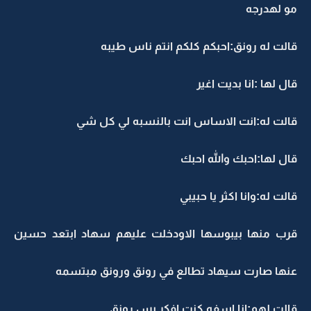
مو لهدرجه
قالت له رونق:احبكم كلكم انتم ناس طيبه
قال لها :انا بديت اغير
قالت له:انت الاساس انت بالنسبه لي كل شي
قال لها:احبك والله احبك
قالت له:وانا اكثر يا حبيبي
قرب منها بيبوسها الاودخلت عليهم سهاد ابتعد حسين
عنها صارت سيهاد تطالع في رونق ورونق مبتسمه
قالت لهم:انا اسفه كنت افكر بس رونق