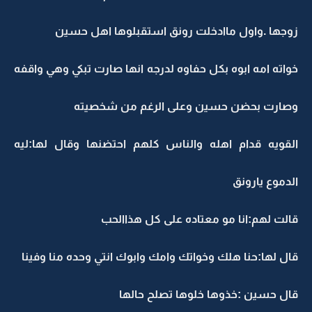
زوجها .واول ماادخلت رونق استقبلوها اهل حسين
خواته امه ابوه بكل حفاوه لدرجه انها صارت تبكي وهي واقفه
وصارت بحضن حسين وعلى الرغم من شخصيته
القويه قدام اهله والناس كلهم احتضنها وقال لها:ليه
الدموع يارونق
قالت لهم:انا مو معتاده على كل هذاالحب
قال لها:حنا هلك وخواتك وامك وابوك انتي وحده منا وفينا
قال حسين :خذوها خلوها تصلح حالها