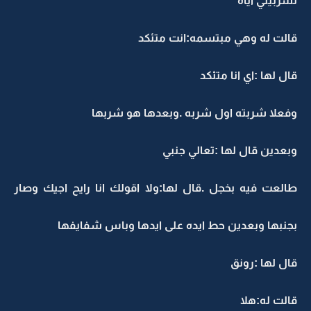
تشربيني اياه
قالت له وهي مبتسمه:انت متئكد
قال لها :اي انا متئكد
وفعلا شربته اول شربه .وبعدها هو شربها
وبعدين قال لها :تعالي جنبي
طالعت فيه بخجل .قال لها:ولا اقولك انا رايح اجيك وصار
بجنبها وبعدين حط ايده على ايدها وباس شفايفها
قال لها :رونق
قالت له:هلا