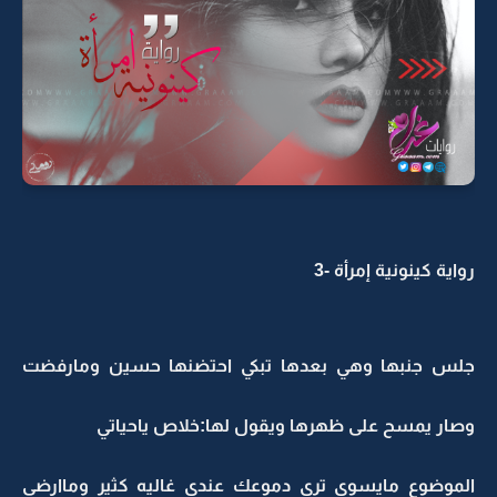
رواية كينونية إمرأة -3
جلس جنبها وهي بعدها تبكي احتضنها حسين ومارفضت
وصار يمسح على ظهرها ويقول لها:خلاص ياحياتي
الموضوع مايسوى ترى دموعك عندي غاليه كثير وماارضى