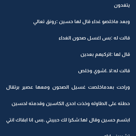
يتغدون
وبعد ماخلصو غداء قال لها حسين :رونق تعالي
قالت له :بس اغسل صحون الغداء
قال لها :اتركيهم بعدين
قالت له:لا .اشوي وخلص
وراحت بعدماخلصت غسيل الصحون ومعها عصير برتقال
حطته على الطاوله وخذت احدى الكاسين وقدمته لحسين
ابتسم حسين وقال لها:شكرا لك حبيبتي .بس انا ابقاك انتي