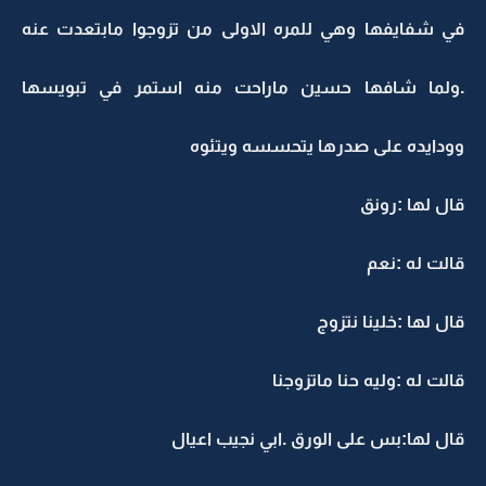
في شفايفها وهي للمره الاولى من تزوجوا مابتعدت عنه
.ولما شافها حسين ماراحت منه استمر في تبويسها
وودايده على صدرها يتحسسه ويتئوه
قال لها :رونق
قالت له :نعم
قال لها :خلينا نتزوج
قالت له :وليه حنا ماتزوجنا
قال لها:بس على الورق .ابي نجيب اعيال