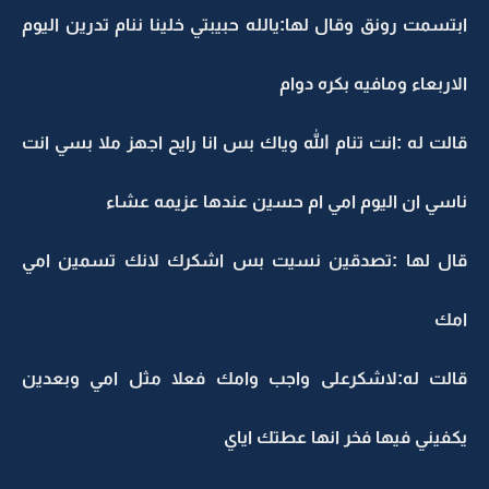
ابتسمت رونق وقال لها:يالله حبيبتي خلينا ننام تدرين اليوم
الاربعاء ومافيه بكره دوام
قالت له :انت تنام الله وياك بس انا رايح اجهز ملا بسي انت
ناسي ان اليوم امي ام حسين عندها عزيمه عشاء
قال لها :تصدقين نسيت بس اشكرك لانك تسمين امي
امك
قالت له:لاشكرعلى واجب وامك فعلا مثل امي وبعدين
يكفيني فيها فخر انها عطتك اياي