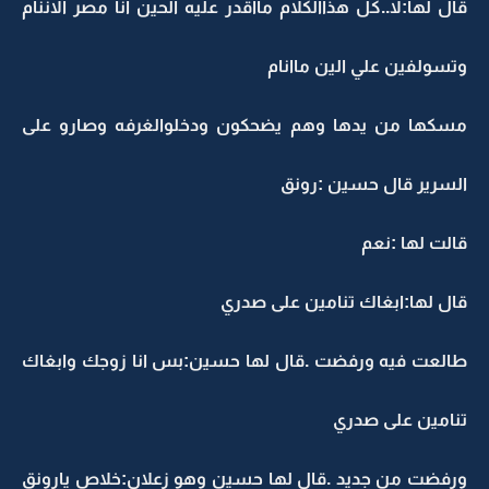
قال لها:لا..كل هذاالكلام مااقدر عليه الحين انا مصر الاننام
وتسولفين علي الين ماانام
مسكها من يدها وهم يضحكون ودخلوالغرفه وصارو على
السرير قال حسين :رونق
قالت لها :نعم
قال لها:ابغاك تنامين على صدري
طالعت فيه ورفضت .قال لها حسين:بس انا زوجك وابغاك
تنامين على صدري
ورفضت من جديد .قال لها حسين وهو زعلان:خلاص يارونق