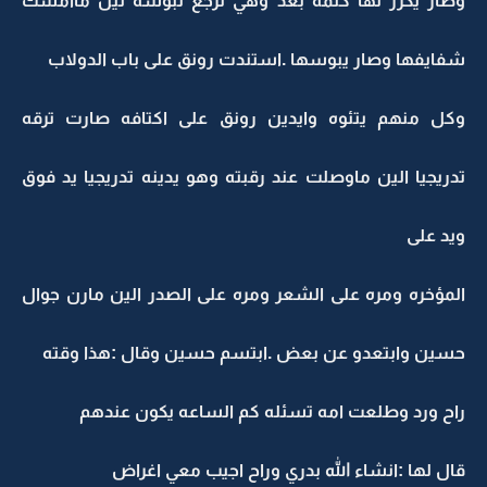
وصار يكرر لها كلمه بعد وهي ترجع تبوسه لين ماامسك
شفايفها وصار يبوسها .استندت رونق على باب الدولاب
وكل منهم يتئوه وايدين رونق على اكتافه صارت ترقه
تدريجيا الين ماوصلت عند رقبته وهو يدينه تدريجيا يد فوق
ويد على
المؤخره ومره على الشعر ومره على الصدر الين مارن جوال
حسين وابتعدو عن بعض .ابتسم حسين وقال :هذا وقته
راح ورد وطلعت امه تسئله كم الساعه يكون عندهم
قال لها :انشاء الله بدري وراح اجيب معي اغراض