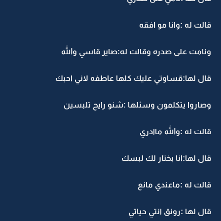
قالت له :وانا مو افقه
ونامت على صدره وقالت له:صاير قاسي والله
قال لها:قساوتي عليك كلها عاطفه لاني احبك
وصاروا يتكلمون وسئلها :شنو رايح تلبسين
قالت له :والله ماادري
قال لها:انا بختار لك لبسك
قالت له :ماعندي مانع
قال لها :رونق انتي حياتي