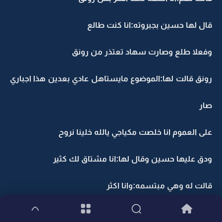
قال لها حسين بجبروته:انا كنت طالع
وفعلا طلع وصارت سهاد تعتذر من رونق
رونق قالت لها:الموضوع مايستاهل عادي بعدين هذا اجباري
صار
على العموم انا خلصت مكياجي يالله خلينا نروح
ودق عليها حسين وقال لها:انا مشتاق لك كثير
قالت له وهي مبتسمه:وانا اكثر
قال لها خلاص نروح البيت