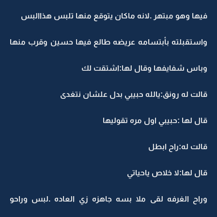
فيها وهو مبتهر .لانه ماكان يتوقع منها تلبس هذاالبس
واستقبلته بأبتسامه عريضه طالع فيها حسين وقرب منها
وباس شفايفها وقال لها:اشتقت لك
قالت له رونق:يالله حبيبي بدل علشان نتغدى
قال لها :حبيبي اول مره تقوليها
قالت له:راح ابطل
قال لها:لا خلاص ياحياتي
وراح الغرفه لقى ملا بسه جاهزه زي العاده .لبس وراحو