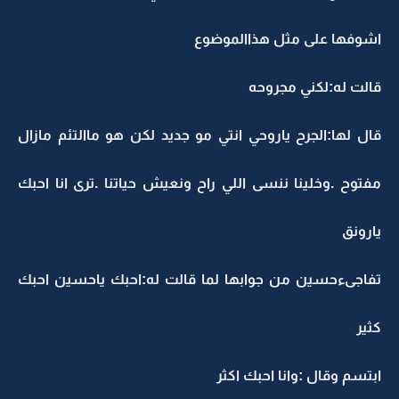
اشوفها على مثل هذاالموضوع
قالت له:لكني مجروحه
قال لها:الجرح ياروحي انتي مو جديد لكن هو ماالتئم مازال
مفتوح .وخلينا ننسى اللي راح ونعيش حياتنا .ترى انا احبك
يارونق
تفاجىءحسين من جوابها لما قالت له:احبك ياحسين احبك
كثير
ابتسم وقال :وانا احبك اكثر