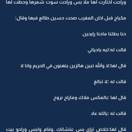
وراحت اختارت لها ملا بس وراحت سوت شعرها وحطت لها
مكياج قبل اذان المغرب صحت حسين طالع فيها وقال:
حنا بطلنا ماحنا رايحين
قالت له:ليه ياحياتي
قال لها:لا والله تبين هالزين يتهنون في الحريم وانا لا
قالت له :لا تبالغ
قال لها :بالعكس ملاك وماراح نروح
قالت له :يالله عاد
قال لها:خلاص تراى بس علشانك .وقام ولبس وراحو بيت