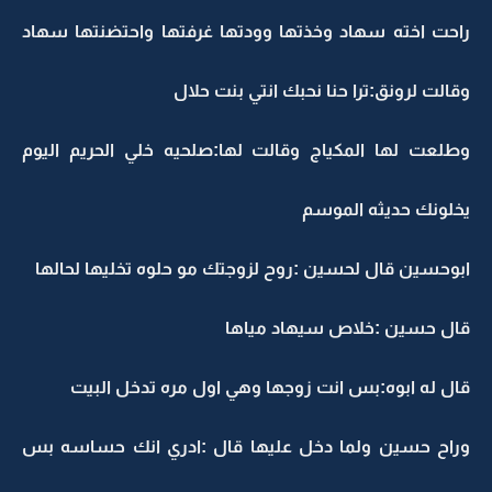
راحت اخته سهاد وخذتها وودتها غرفتها واحتضنتها سهاد
وقالت لرونق:ترا حنا نحبك انتي بنت حلال
وطلعت لها المكياج وقالت لها:صلحيه خلي الحريم اليوم
يخلونك حديثه الموسم
ابوحسين قال لحسين :روح لزوجتك مو حلوه تخليها لحالها
قال حسين :خلاص سيهاد مياها
قال له ابوه:بس انت زوجها وهي اول مره تدخل البيت
وراح حسين ولما دخل عليها قال :ادري انك حساسه بس