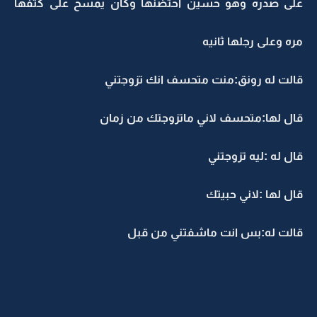
على صدره وهو حسين احتضنها وكان يمسح على كتفها
مره وعلى رجلها ثانيه
قالت له رونق:منت متحسف انك تزوجتني
قال لها:متحسف لاني ماتزوجتك من زمان
قال له :ليه تزوجتني
قال لها :لاني حبيتك
قالت له:بس انت ماشفتني من قبل