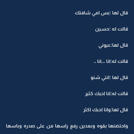
قال لها :بس امي شافتك
قالت له :حسين
قال لها:عيوني
قالت له:انا ...انا ..
قال لها :انتي شنو
قالت له:انا احبك كثير
قال لها:وانا احبك اكثر
واحتضنها بقوه وبعدين رفع راسها من على صدره وباسها