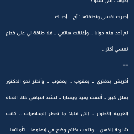
بخوف : انتي شنو ؟
أجبرت نفسي ونطقتها : أح ... أحبــك ..
لم أجد منه جوابا .. وأغلقت هاتفي .. فلا طاقة لي على خداع
نفسي أكثر ..
==
أخربش بدفتري .. يعقوب .. يعقوب .. وأنظر نحو الدكتور
بملل كبير .. ألتفت يمينا ويسارا .. لتشد انتباهي تلك الفتاة
الغريبة الأطوار .. التي قليلا ما تحظر المحاضرات .. كانت
شاردة الذهن .. وتلعب بخاتم وضع في ابهامها .. تأملتها ..