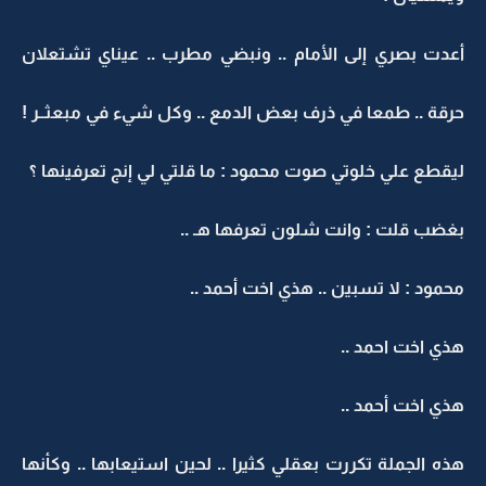
أعدت بصري إلى الأمام .. ونبضي مطرب .. عيناي تشتعلان
حرقة .. طمعا في ذرف بعض الدمع .. وكل شيء في مبعثــر !
ليقطع علي خلوتي صوت محمود : ما قلتي لي إنج تعرفينها ؟
بغضب قلت : وانت شلون تعرفها هـ ..
محمود : لا تسبين .. هذي اخت أحمد ..
هذي اخت احمد ..
هذي اخت أحمد ..
هذه الجملة تكررت بعقلي كثيرا .. لحين استيعابها .. وكأنها