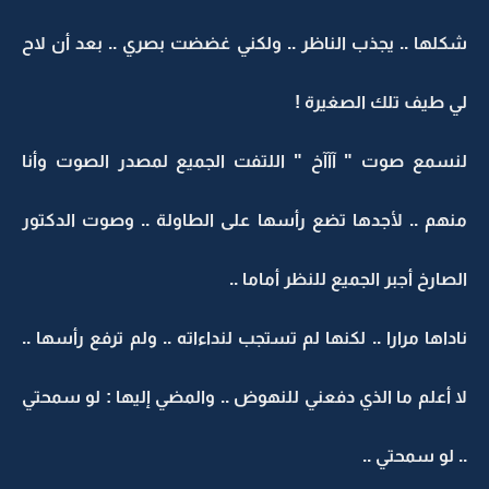
شكلها .. يجذب الناظر .. ولكني غضضت بصري .. بعد أن لاح
لي طيف تلك الصغيرة !
لنسمع صوت " آآآخ " اللتفت الجميع لمصدر الصوت وأنا
منهم .. لأجدها تضع رأسها على الطاولة .. وصوت الدكتور
الصارخ أجبر الجميع للنظر أماما ..
ناداها مرارا .. لكنها لم تستجب لنداءاته .. ولم ترفع رأسها ..
لا أعلم ما الذي دفعني للنهوض .. والمضي إليها : لو سمحتي
.. لو سمحتي ..