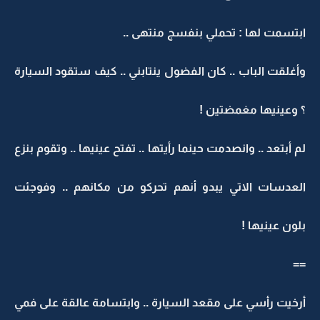
ابتسمت لها : تحملي بنفسج منتهى ..
وأغلقت الباب .. كان الفضول ينتابني .. كيف ستقود السيارة
؟ وعينيها مغمضتين !
لم أبتعد .. وانصدمت حينما رأيتها .. تفتح عينيها .. وتقوم بنزع
العدسات الاتي يبدو أنهم تحركو من مكانهم .. وفوجئت
بلون عينيها !
==
أرخيت رأسي على مقعد السيارة .. وابتسامة عالقة على فمي