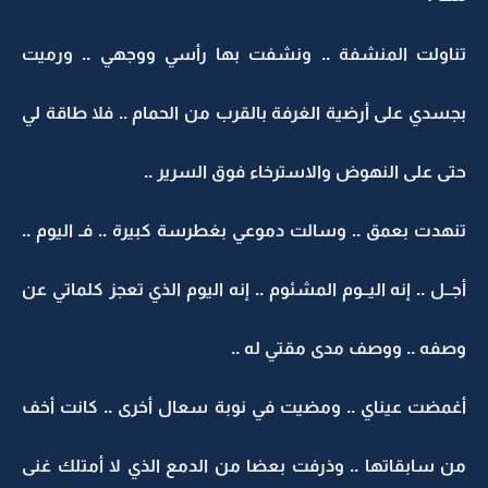
تناولت المنشفة .. ونشفت بها رأسي ووجهي .. ورميت
بجسدي على أرضية الغرفة بالقرب من الحمام .. فلا طاقة لي
حتى على النهوض والاسترخاء فوق السرير ..
تنهدت بعمق .. وسالت دموعي بغطرسة كبيرة .. فـ اليوم ..
أجــل .. إنه اليــوم المشئوم .. إنه اليوم الذي تعجز كلماتي عن
وصفه .. ووصف مدى مقتي له ..
أغمضت عيناي .. ومضيت في نوبة سعال أخرى .. كانت أخف
من سابقاتها .. وذرفت بعضا من الدمع الذي لا أمتلك غنى