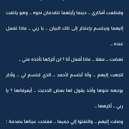
وقطعت أفكاري .. حينما رأيتهما تتقدمان نحوه .. وهو يلتفت
إليهما ويبتسم بإعتذار إلى تلك البيان .. يا ربي .. ماذا تفعل
عنده ..
نهضت .. مهلا .. ماذا أفعل أنا ؟ لن أتركها تأخذه مني ..
اتجهت إليهم .. وأنا أبتسم لأحمد .. الذي ابتسم لي .. وأدار
بوجهه نحوها وأخذ يقول لها بعض الحديث .. أيعرفانها ؟ يا
ربي .. أكرهها ..
وصلت إليهم .. والتفتوا إلي جميعا .. ففتحت عيناها بصدمة :