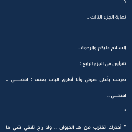
؟
نهاية الجـزء الثالث ..
السـلام عليكم والرحمة ..
تقرأون في الجزء الرابع :
صرخت بأعلى صوتي وأنا أطرق الباب بعنف : افتحــــــي ..
افتحــــي ..
*
" أحذرك تقترب من هـ الحيوان .. ولا راح تلاقي شي ما