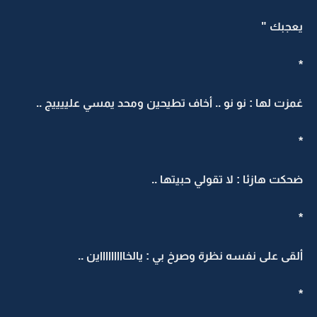
يعجبك "
*
غمزت لها : نو نو .. أخاف تطيحين ومحد يمسي علييييج ..
*
ضحكت هازئا : لا تقولي حبيتها ..
*
ألقى على نفسه نظرة وصرخ بي : يالخاااااااااين ..
*