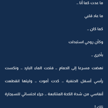
ما عدت كما أنا ..
ما عاد قلبي
كما كان ..
وكأن روحي استبدلت
بأخرى ..
نهضت مسرعا إلى الحمام .. فتحت الماء البارد .. ونكست
رأسي أسفل الحنفية .. كدت أموت .. وليتها انقطعت
أنفاسي من شدة الكحة المتتابعة .. جراء احتسائي للسيجارة
تلك !