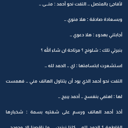
لأفاجئ بالمتصل .. التفت نحو أحمد : منـــى ..
وبسعادة صادقة : هلا منوي ..
أجابتني بهدوء : هلا دعوي ..
بنبرتي تلك : شلونج ؟ مرتاحة ان شاء الله ؟
استشعرت ابتسامتها : اي .. الحمد لله ..
التفت نحو أحمد الذي يود أن يتناول الهاتف مني .. فهمست
لها : اهتمي بنفسج .. أحمد يبيج ..
أخذ أحمد الهاتف ورسم على شفتيه بسمة : شخبارها
القاطعة ؟ الحمد لله .. كلنا زينين .. ما ناقصنا إلا وجودج ..