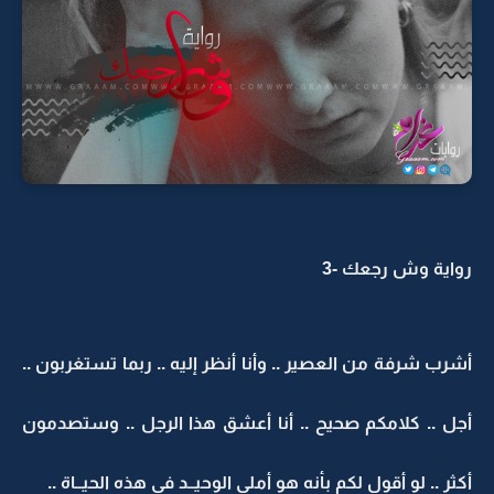
رواية وش رجعك -3
أشرب شرفة من العصير .. وأنا أنظر إليه .. ربما تستغربون ..
أجل .. كلامكم صحيح .. أنا أعشق هذا الرجل .. وستصدمون
أكثر .. لو أقول لكم بأنه هو أملي الوحيــد في هذه الحيــاة ..