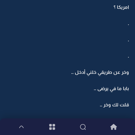
امريكا ؟
.
.
.
وخر عن طريقي خلني أدخل ..
بابا ما في يرضى ..
قلت لك وخر ..
" خير .. نعم شبغيت "