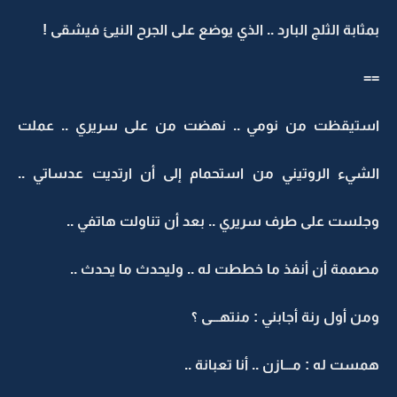
بمثابة الثلج البارد .. الذي يوضع على الجرح النيئ فيشقى !
==
استيقظت من نومي .. نهضت من على سريري .. عملت
الشيء الروتيني من استحمام إلى أن ارتديت عدساتي ..
وجلست على طرف سريري .. بعد أن تناولت هاتفي ..
مصممة أن أنفذ ما خططت له .. وليحدث ما يحدث ..
ومن أول رنة أجابني : منتهـــى ؟
همست له : مـــازن .. أنا تعبانة ..