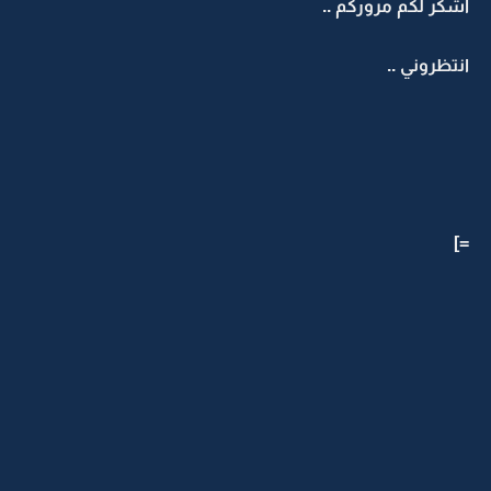
اشكر لكم مروركم ..
انتظروني ..
=]