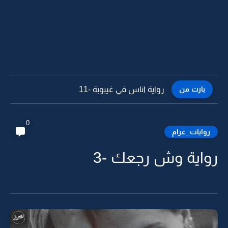
بارت من
رواية اناس في غيبوبة -10
0
روايات_غرام
رواية وش رجعك -3