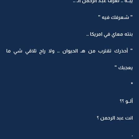
يبــه .. تعرف عبـد الرحمن الـ ..
" شعرفك فيه "
بنته معاي في امريكا ..
" أحذرك تقترب من هـ الحيوان .. ولا راح تلاقي شي ما
يعجبك "
*
ألــو ؟؟
انت عبد الرحمن ؟
.