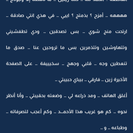
ههههه .. أمزح ؟ بذمتج ؟ اييي .. في هذي انتي صادقة ..
ارتحت منج شوي .. بس تصدقين .. ودي تطفشيني
وتتهاوشين وتتذمرين بس ما تروحين عنا .. صدق ما
تنعطين وجه .. قلبي وجهج .. سخيييفة .. على الصفحة
الأخيرة زين .. فارقي .. بيباي حبيبتي ..
أغلق الهاتف .. ومد ذراعه لي .. وضعته بحقيبتي .. وأنا أنظر
نحوه .. كم هو غريب هذا الأحمـــد .. وكم أعجب لتصرفاته ..
وطباعه .. و ..