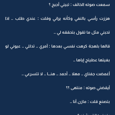
سمعت صوته الخائف : تبيني أجيج ؟
هززت رأسي بالنفي وكأنه يراني وقلت : عندي طلب .. اذا
تحبني مثل ما تقول بتحققه لي ..
قالها بلهجة كرهت نفسي بعدها : آمري .. تدللي .. عيوني لو
بغيتها عطيتج إياها ..
أغمضت جفناي .. مهلا .. أحمد .. هنـــا .. لا تتسرعي ..
أيقضني صوته : منتهى ؟؟
بتصنع قلت : مازن أنا ..