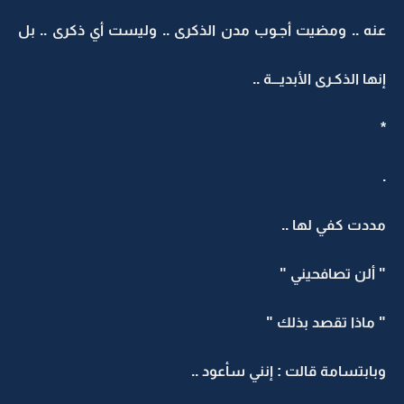
عنه .. ومضيت أجـوب مدن الذكرى .. وليست أي ذكرى .. بل
إنها الذكـرى الأبديـــة ..
*
.
مددت كفي لها ..
" ألن تصافحيني "
" ماذا تقصد بذلك "
وبابتسامة قالت : إنني سأعود ..