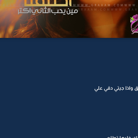
ق واذا جيتي دقي علي
ك خليها تطلع