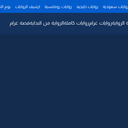
وايات سعودية
روايات خليجيه
روايات رومانسية
ارشيف الروايات
يوم ال
 الرواية
روايات غرام
روايات كاملة
الرواية من البداية
قصة غرام