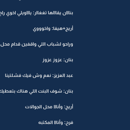
بنااان يقاالها تغغاار: ياااويلي اخوي ر
أريج+هيفا: واخوووي
وراحو لشباب اللي واقفين قدام محل
بنان: عزوز عزوز
عبد العزيز: نعم وش فيك فشلتينا
بنان: شوف البنت اللي هناك بتعطيك ع
أريج: وأنااا محل الجوالات
فرح: وأنااا المكتبه