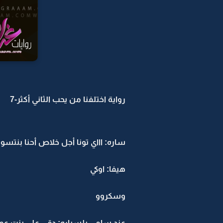
رواية اختلفنا من يحب الثاني أكثر-7
ساره: اااي تونا أجل خلاص أحنا بنتسو
هيفا: اوكي
وسكروو
عند سامي بلسياره: دقي على بنت عم