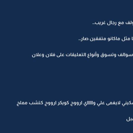
ف مع رجال غريب..
 مثل ماكانو متفقين صار..
 وسوالف وتسوق وأنواع التعليقات على فلان وعلان
يني لايغمى علي واااااي ارووح كويكر ارووح كتشب مملح
بل