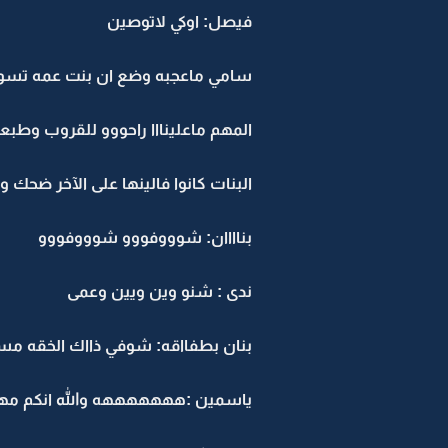
فيصل: اوكي لاتوصين
سامي ماعجبه وضع ان بنت عمه تسول
المهم ماعلينااا راحووو للقروب وطبعا
البنات كانوا فالينها على الآخر ضحك
بناااان: شوووفووو شوووفووو
ندى : شنو وين ويين وعمى
بنان بطفااقه: شوفي ذااك الخقه مسك
ياسمين :هههههههه والله انكم مه