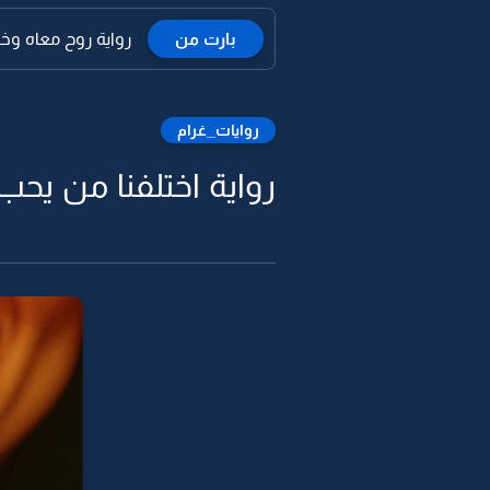
بارت من
رواية روح معاه وخلن
روايات_غرام
رواية اختلفنا من يحب ا