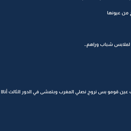
اح من عيونها
 لملابس شباب وراهم..
ين قومو بس نروح نصلي المغرب وبتمشى في الدور الثالث أنااا اب