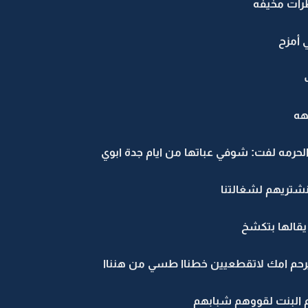
ظرات مخيفه
 أمزح
هه
حرمه لفت: شوفي عباتها من ايام جدة ابوي
شتريهم لشغالتنا
يقالها بتكشخ
اب يرحم امك لاتقطعيين خطناا طسي من هنناا
م البنت لقووهم شبابهم