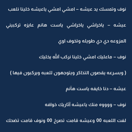
نوف وتمسك يد عيشه – امشي امشي ياعيشه خلينا نلعب
عيشه – ياخراشي ياخراشي ياست هانم عايزه تركبيني
المزوعه دي دي طويله وتخوف اوي
نوف – ماعليك امشي خلينا نركب الله يخليك
( وبسرعه يقصون التذاكر ويتوجهون للعبه ويركبون فيها )
عيشه – دنا خايفه ياست هآنم
نوف – ووووه منك ياعيشه آثاريك خوافه
لفت اللعبه 00 وعيشه قامت تصرخ 00 ونوف قامت تضحك