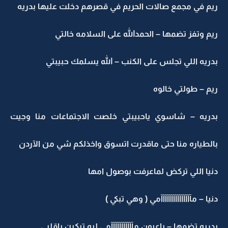
ريم في مجمع صالات الحريم في قصرهم دخلت عليها بدريه
ريم وتفز تضمها – الحمدالله على السلامه خالتي
بدريه اللي تجلس على الكنب – الله يسلمك حبيبتي
ريم – طولتي خالوه
بدريه – شاسوي ياحبيبتي خلصت الاجتماعات منا وجيت
بالطياره منا حتى ماقدرت اتسوق واخذلكم شي من الآردن
دنيا اللي تركض لماعرفت بوصول امها
دنيا – مآآآآآآآآآآآآآآآمي ( وهي تبكي )
بدريه تضمها – ياعيون مآآآآآآآآآآآمي ليه تبكين ياقلبي