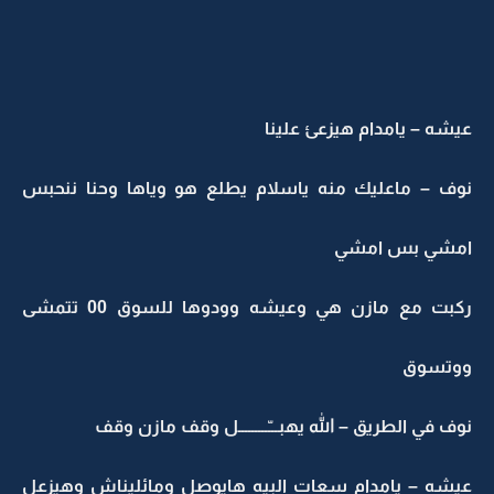
عيشه – يامدام هيزعئ علينا
نوف – ماعليك منه ياسلام يطلع هو وياها وحنا ننحبس
امشي بس امشي
ركبت مع مازن هي وعيشه وودوها للسوق 00 تتمشى
ووتسوق
نوف في الطريق – الله يهبـــّـــــــــل وقف مازن وقف
عيشه – يامدام سعات البيه هايوصل ومائليناش وهيزعل