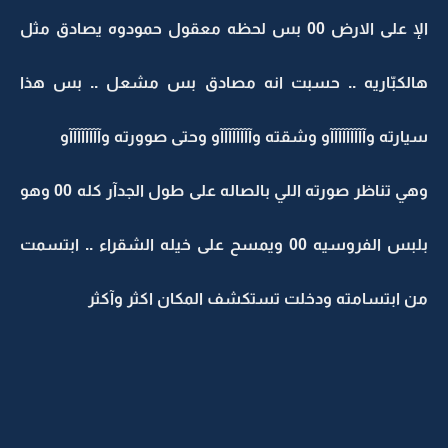
الإ على الارض 00 بس لحظه معقول حمودوه يصادق مثل
هالكبّاريه .. حسبت انه مصادق بس مشعل .. بس هذا
سيارته وآآآآآآآآآو وشقته وآآآآآآآآو وحتى صوورته وآآآآآآآآو
وهي تناظر صورته اللي بالصاله على طول الجدآر كله 00 وهو
بلبس الفروسيه 00 ويمسح على خيله الشقراء .. ابتسمت
من ابتسامته ودخلت تستكشف المكان اكثر وآكثر