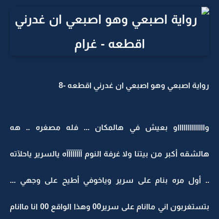
رواية اصبعي وهو اصبعي ان غدرني اقطعه -8
وااااااااااااااو بعيش في هالمكان ... فله مصغره .. هه
هالشقه أكبر من بيتنا ولا غرفة النوم آآآآآآآآه يالسرير ياحلآته
.. أول مره بنام على سرير وياخوفي أطيح على وجهي ...
بتستغربون اني ماانام على سرير00 وهذا الواقع 00 انا ماانام