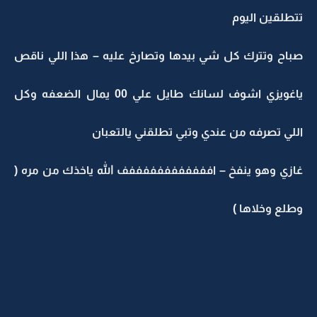
تتطلقين اليوم
صباح وتترك كل شي بيدها وتصارخ عليه – هذا اللي ناقص
ياغويزي اشوف لسانك طايل علي 00 يمال الضعفه وكل
اللي تصرفه من عندي وتبي تطلقني يالتعبان
غازي وهو ينفخ – اففففففففففففف الله ياخذك من مره (
وطلع وخلاها )