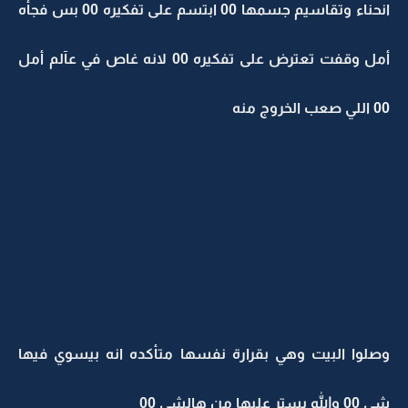
انحناء وتقاسيم جسمها 00 ابتسم على تفكيره 00 بس فجأه
أمل وقفت تعترض على تفكيره 00 لانه غاص في عآلم أمل
00 اللي صعب الخروج منه
وصلوا البيت وهي بقرارة نفسها متأكده انه بيسوي فيها
شي 00 والله يستر عليها من هالشي 00