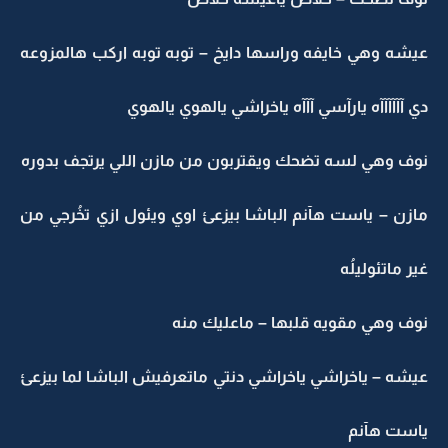
عيشه وهي خايفه وراسها دايخ – توبه توبه اركب هالمزوعه
دي آآآآآآه يارآسي آآآه ياخراشي يالهوي يالهوي
نوف وهي لسه تضحك ويقتربون من مازن اللي يرتجف بدوره
مازن – ياست هآنم الباشا بيزعئ اوي ويئول ازي تخُرجي من
غير ماتئوليلُه
نوف وهي مقويه قلبها – ماعليك منه
عيشه – ياخراشي ياخراشي دنتي ماتعرفيش الباشا لما بيزعئ
ياست هآنم