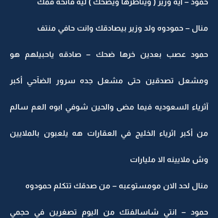
حمود – ايه وزير ( ويناظرها ويضحك ) ليه فاتحه فمك
منال – حمودوه ولد وزير بيصادقك وانت حافي منتف
حمود عصب بعدين خرها ضحك – صادقه ياحبيلهم هو
ومشعل تصدقين حتى مشعل جده سرور الضآحي أكبر
آثرياء السعوديه فيما مضى والحين شوفي ابوه العم سالم
من أكبر اثرياء الخليج في العقارات هه يلعبون بالملايين
وش ملايينه الا مليارات
منال لحد الان مومستوعبه – من صدقك تتكلم حمودوه
حمود – انتي شاسالفتك من اليوم تصغرين في حجمي