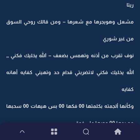
ريتا
مشعل وهويجرها مع شعرها – ومن قالك روحي السوق
من غير شوري
نوف تقرب من أذنه وتهمس بضعف – الله يخليك فكني ,,
الله يخليك فكني لاتضربتي قدام حد وتهيني كفايه أهانه
كفايه
وكأنها ألجمته بكلمتها 00 فكها 00 بس هيهات 00 سحبها
مع يدها 00 وجرها على فوق ...
مع أعتراضاتها 00 وأرتجاف عيشه من الموقف ككل