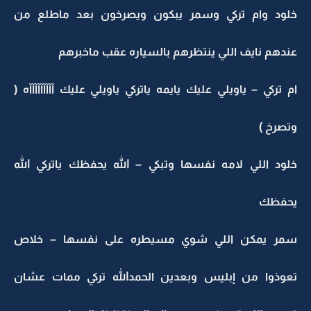
خلود وام تركي وسمر يبكون ويصرخون بعد ماطلع من
عندهم نايف اللي ينتظرهم بالسياره عقب ماخبرهم
ام تركي – ياويلي عليك يايمه ياتركي ياويلي عليك آآآآآآآآآه (
وتصرخ )
خلود اللي لامه نفسها وتبكي – الله يحفظك ياتركي الله
يحفظك
سمر يمكن اللي شوي مسيطره على نفسها – خلاص
تعوذوا من إبليس وبعدين الحمدالله تركي ممات عشان