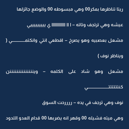
ريتا تناظرها بمكر00 وهي مبسوطه 00 والوضع جائزلها
عيشه وهي ترتجف وتاته – ا اا اااااااااااا ي يييييييييي
مشعل بعصبيه وهو يصرخ – اقطعي انتي وانكتمـــــــــــــــي (
ويناظر نوف )
مشعل وهو شاد على الكلمه – ويننننننننننننننن
كنتتتتتتــــــــــــــــــــــــي
نوف وهي ترجف في يده – ررررحت السوق
وهي ميته فشيله 00 وقهر انه يضربها 00 قدام العدو اللدود