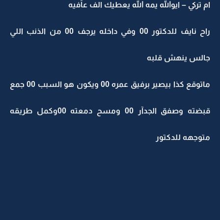
ام تركي – ايوالله يمه الله يعطيك الف عآفيه
راح نايف للدكتور 00 وفي داخله يرجف 00 من الذنب اللي
جالس ينهش قلبه
ماتوقع كذا بيصير برفيق عمره 00 ويكون هو السبب 00 جمع
قبضته وصفق الجدآر 00 ومسح دمعته 00وكمل طريقه
متوجهه للدكتور