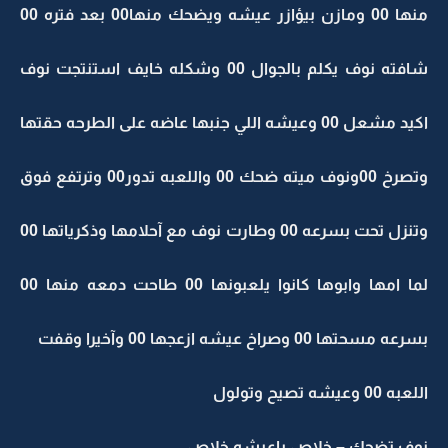
منها 00 ومازن بيؤازر عيشه ويضحك منها00 بعد فتره 00
شافته نوف يكلم بالجوال 00 وشكله خايف استنتجت نوف
اكيد مشعل 00 وعيشه اللي جنبها عاضه على الطرحه حقتها
وتصرخ 00ونوف ميته ضحك 00 واللعبه تدور00 وترتفع فوق
وتنزل تحت بسرعه 00 وطارت نوف مع آحلامها وذكرياتها 00
لما امها وابوها كانوا يلعبونها 00 طاحت دمعه منها 00
بسرعه مسحتها 00 وصراخ عيشه ازعجها 00 وآخيرا وقفت
اللعبه 00 وعيشه تصيح وتولول
نوف تضحك – خلاص ياعيشه خلاص