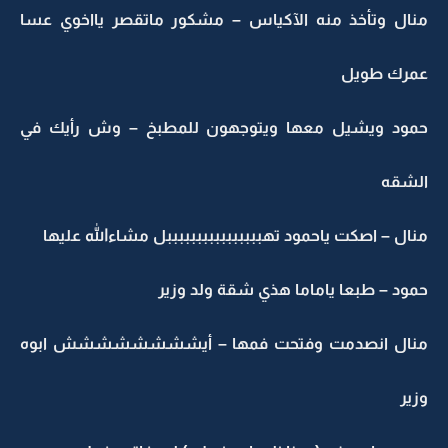
منال وتأخذ منه الآكياس – مشكور ماتقصر يااخوي عسا
عمرك طويل
حمود ويشيل معها ويتوجهون للمطبخ – وش رأيك في
الشقه
منال – اصكت ياحمود تهببببببببببببببببل مشاءالله عليها
حمود – طبعا ياماما هذي شقة ولد وزير
منال انصدمت وفتحت فمها – أيشششششششش ابوه
وزير