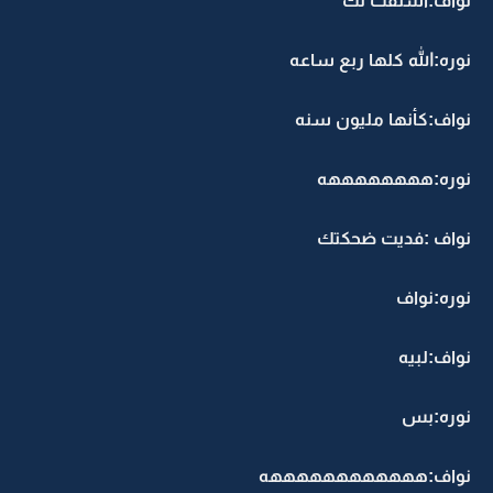
نواف:اشتقت لك
نوره:الله كلها ربع ساعه
نواف:كأنها مليون سنه
نوره:ههههههههه
نواف :فديت ضحكتك
نوره:نواف
نواف:لبيه
نوره:بس
نواف:ههههههههههههه