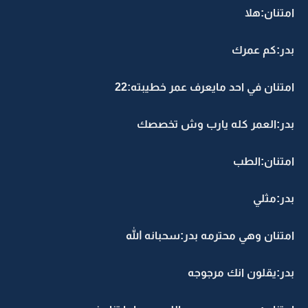
امتنان:هلا
بدر:كم عمرك
امتنان في احد مايعرف عمر خطيبته:22
بدر:العمر كله يارب وش تخصصك
امتنان:الطب
بدر:مثلي
امتنان وهي محترمه بدر:سحبانه الله
بدر:يقلون انك مرجوجه