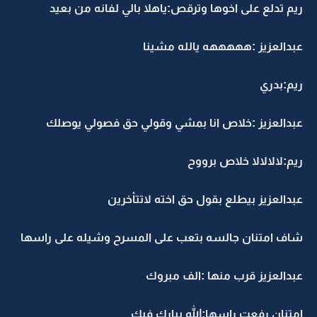
ريم تدلع على اخوها وترقص:ياهلا بالي لفانه من بعيد
عبدالعزيز :هههههه يالله مشينا
ريم:بدري
عبدالعزيز :خلاص انا بمشي وقولي حق فصولي يوصلك
ريم:لالالالا خلاص برووح
عبدالعزيز بيطلع بقول حق اخته لاتتأخرين
شاف امتنان جالسه بتعب على المسرح وشيله على راسها
عبدالعزيز قرب منها :الف مبروك
امتنان رفعت راسها:الله يبارك فيك