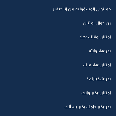
حملتوني المسؤوليه من انا صغير
رن جوال امتنان
امتنان وقتك :هلا
بدر:هلا والله
امتنان:هلا فيك
بدر:شخبارك؟
امتنان:بخير وانت
بدر:بخير دامك بخير بسألك