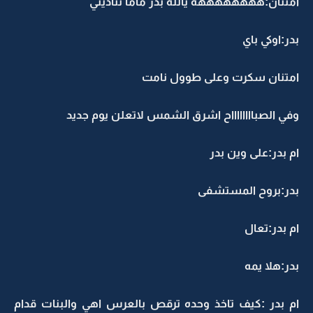
امتنان:ههههههههه يالله بدر ماما تناديني
بدر:اوكي باي
امتنان سكرت وعلى طوول نامت
وفي الصبااااااااح اشرق الشمس لاتعلن يوم جديد
ام بدر:على وين بدر
بدر:بروح المستشفى
ام بدر:تعال
بدر:هلا يمه
ام بدر :كيف تاخذ وحده ترقص بالعرس اهي والبنات قدام